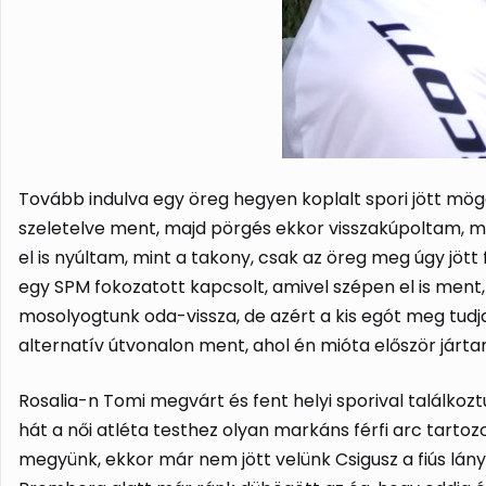
Tovább indulva egy öreg hegyen koplalt spori jött mögö
szeletelve ment, majd pörgés ekkor visszakúpoltam, m
el is nyúltam, mint a takony, csak az öreg meg úgy jött
egy SPM fokozatott kapcsolt, amivel szépen el is me
mosolyogtunk oda-vissza, de azért a kis egót meg tudja
alternatív útvonalon ment, ahol én mióta először jár
Rosalia-n Tomi megvárt és fent helyi sporival találkoz
hát a női atléta testhez olyan markáns férfi arc tartoz
megyünk, ekkor már nem jött velünk Csigusz a fiús lány