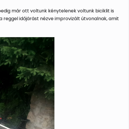
ig már ott voltunk kénytelenek voltunk biciklit is
 reggel időjárást nézve improvizált útvonalnak, amit