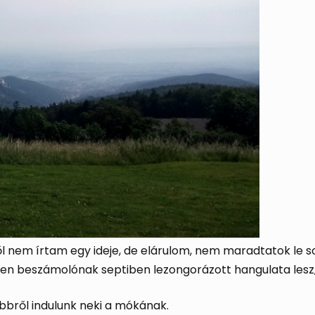
ről nem írtam egy ideje, de elárulom, nem maradtatok le
z ilyen beszámolónak septiben lezongorázott hangulata lesz
bről indulunk neki a mókának.