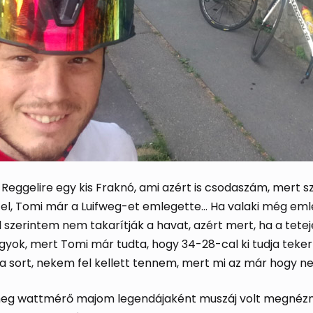
gelire egy kis Fraknó, ami azért is csodaszám, mert szint
k el, Tomi már a Luifweg-et emlegette… Ha valaki még eml
l szerintem nem takarítják a havat, azért mert, ha a tetej
agyok, mert Tomi már tudta, hogy 34-28-cal ki tudja teker
a sort, nekem fel kellett tennem, mert mi az már hogy n
m meg wattmérő majom legendájaként muszáj volt megné