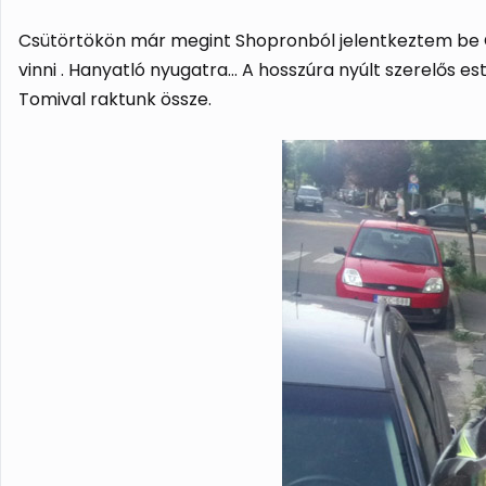
Csütörtökön már megint Shopronból jelentkeztem be Cic
vinni . Hanyatló nyugatra… A hosszúra nyúlt szerelős 
Tomival raktunk össze.