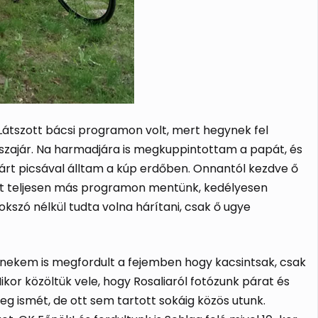
 Látszott bácsi programon volt, mert hegynek fel
szajár. Na harmadjára is megkuppintottam a papát, és
 tárt picsával álltam a kúp erdőben. Onnantól kezdve ő
ert teljesen más programon mentünk, kedélyesen
kszó nélkül tudta volna hárítani, csak ő ugye
ra nekem is megfordult a fejemben hogy kacsintsak, csak
ikor közöltük vele, hogy Rosaliaról fotózunk párat és
eg ismét, de ott sem tartott sokáig közös utunk.