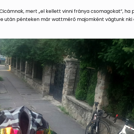
ámnak, mert „el kellett vinni fránya csomagokat”, ha ped
este után pénteken már wattmérő majomként vágtunk nki a