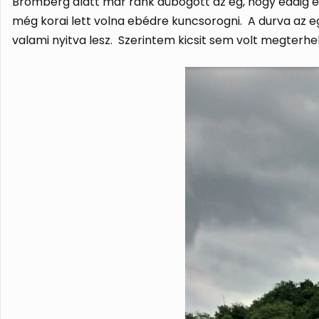
Bromberg alatt már ránk dübögött az ég, hogy eddig és 
még korai lett volna ebédre kuncsorogni. A durva az e
valami nyitva lesz. Szerintem kicsit sem volt megterhe