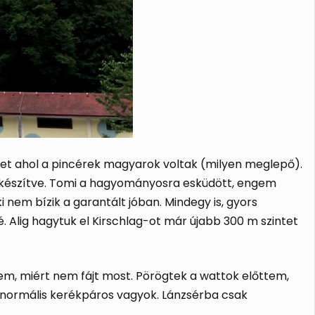
lyet ahol a pincérek magyarok voltak (milyen meglepő).
an készítve. Tomi a hagyományosra esküdött, engem
nem bízik a garantált jóban. Mindegy is, gyors
é. Alig hagytuk el Kirschlag-ot már újabb 300 m szintet
tem, miért nem fájt most. Pörögtek a wattok előttem,
z normális kerékpáros vagyok. Lánzsérba csak