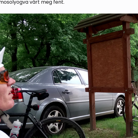
 mosolyogva várt meg fent.