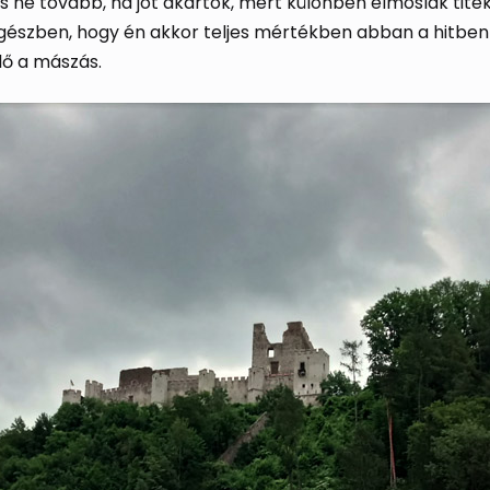
ne tovább, ha jót akartok, mert különben elmoslak titeket
gészben, hogy én akkor teljes mértékben abban a hitben 
lő a mászás.