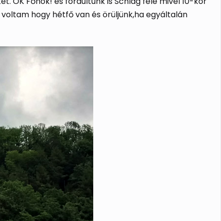
. OK Főnök! és fordultunk is Schlag felé mivel 10-kor
voltam hogy hétfő van és örüljünk,ha egyáltalán