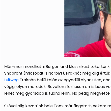
Már-már mondhatni Burgenland klasszikust tekertünk. Reg
Shopront (micsodát is Norbi?!). Fraknót még alig értü
Luifweg
Fraknón belül talán az egyedüli olyan utca, aho
végig, olyan meredek. Bevallom férfiasan én is ludas v
lehet még gyorsabb is tudna lenni. Ha pedig megvette 
Szóval alig kezdtünk bele Tomi már fingatott, neke