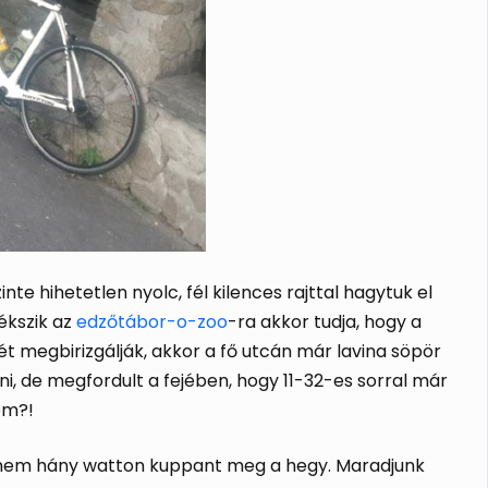
e hihetetlen nyolc, fél kilences rajttal hagytuk el
ékszik az
edzőtábor-o-zoo
-ra akkor tudja, hogy a
ét megbirizgálják, akkor a fő utcán már lavina söpör
ni, de megfordult a fejében, hogy 11-32-es sorral már
em?!
znem hány watton kuppant meg a hegy. Maradjunk