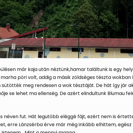
pülésen már kaja után néztünk,hamar találtunk is egy he
ik marha pöri volt, addig a másik zöldséges tészta wokb
ötték meg rendesen a wok tésztáját. De hát így jár aki 
lhője se lehet ma ellenség. De azért elindultunk Blumau fel
néven fut. Hát legutóbb eléggé fájt, ezért nem is értet
gyet, erre Lánzsérba érve már még inkább elhittem, egés
, Istenem… Mint a mennyi manna.