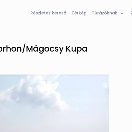
Részletes kereső
Térkép
Túrázóknak
hoprhon/Mágocsy Kupa