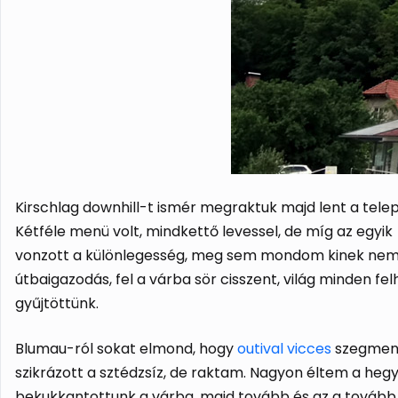
Kirschlag downhill-t ismér megraktuk majd lent a tele
Kétféle menü volt, mindkettő levessel, de míg az egy
vonzott a különlegesség, meg sem mondom kinek nem süt
útbaigazodás, fel a várba sör cisszent, világ minden fe
gyűjtöttünk.
Blumau-ról sokat elmond, hogy
outival vicces
szegmens 
szikrázott a sztédzsíz, de raktam. Nagyon éltem a he
bekukkantottunk a várba, majd tovább és az a tovább