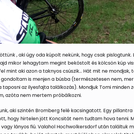
ttünk , aki úgy oda kúpolt nekünk, hogy csak pislogtunk.
ajd mikor lehagytam megint bekóstolt és kölcsön kúp vis
 fel mint aki azon a taknyos csúszik… Hát mit ne mondjak,
nt, gondoltam is menjen a búsba (természetesen nem, m
 taposni az ilyesfajta találkozás). Mondjuk Tomi minden zo
tam, azóta nem mertem próbálkozni.
tunk, aki szintén Bromberg felé kacsingatott. Egy pillant
ott, hogy hirtelen jött Koncsitát nem tudtam hova tenni. M
 vagy lányos fiú. Valahol Hochwolkersdorf után találtuk m