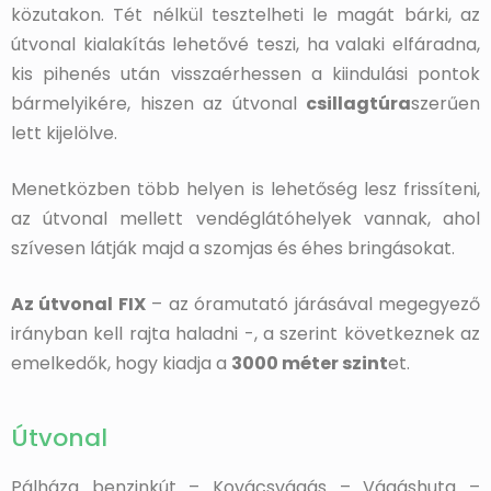
közutakon. Tét nélkül tesztelheti le magát bárki, az
útvonal kialakítás lehetővé teszi, ha valaki elfáradna,
kis pihenés után visszaérhessen a kiindulási pontok
bármelyikére, hiszen az útvonal
csillagtúra
szerűen
lett kijelölve.
Menetközben több helyen is lehetőség lesz frissíteni,
az útvonal mellett vendéglátóhelyek vannak, ahol
szívesen látják majd a szomjas és éhes bringásokat.
Az útvonal FIX
– az óramutató járásával megegyező
irányban kell rajta haladni -, a szerint következnek az
emelkedők, hogy kiadja a
3000 méter szint
et.
Útvonal
Pálháza benzinkút – Kovácsvágás – Vágáshuta –