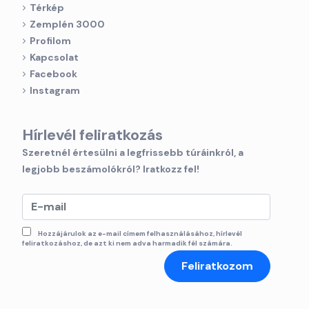
Térkép
Zemplén 3000
Profilom
Kapcsolat
Facebook
Instagram
Hírlevél feliratkozás
Szeretnél értesülni a legfrissebb túráinkról, a
legjobb beszámolókról? Iratkozz fel!
Hozzájárulok az e-mail címem felhasználásához, hírlevél
feliratkozáshoz, de azt ki nem adva harmadik fél számára.
Feliratkozom