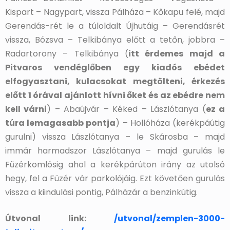
Kispart – Nagypart, vissza Pálháza – Kőkapu felé, majd
Gerendás-rét le a túloldalt Újhutáig – Gerendásrét
vissza, Bózsva – Telkibánya előtt a tetőn, jobbra –
Radartorony – Telkibánya (
itt érdemes majd a
Pitvaros vendéglőben egy kiadós ebédet
elfogyasztani, kulacsokat megtölteni, érkezés
előtt 1 órával ajánlott hívni őket és az ebédre nem
kell várni
) – Abaújvár – Kéked – Lászlótanya (
ez a
túra lemagasabb pontja
) – Hollóháza (kerékpáútig
gurulni) vissza Lászlótanya – le Skárosba – majd
immár harmadszor Lászlótanya – majd gurulás le
Füzérkomlósig ahol a kerékpárúton irány az utolsó
hegy, fel a Füzér vár parkolójáig. Ezt követően gurulás
vissza a kiindulási pontig, Pálházár a benzinkútig.
Útvonal link:
/utvonal/zemplen-3000-