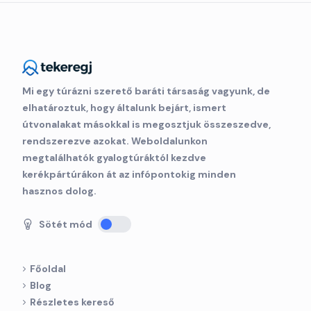
Mi egy túrázni szerető baráti társaság vagyunk, de
elhatároztuk, hogy általunk bejárt, ismert
útvonalakat másokkal is megosztjuk összeszedve,
rendszerezve azokat. Weboldalunkon
megtalálhatók gyalogtúráktól kezdve
kerékpártúrákon át az infópontokig minden
hasznos dolog.
Sötét mód
Főoldal
Blog
Részletes kereső