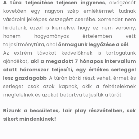
A túra teljesítése teljesen ingyenes
, elvégzését
követően egy nagyon szép emlékérmet tudnak
vásárolni jelképes összegért cserébe. Sorrendet nem
hirdetünk, ezzel is kiemelve, hogy ez nem verseny,
hanem hagyományos értelemben vett
teljesítménytúra, ahol
önmagunk legyőzése a cél
.
Az extrém távokat kedvelőknek is tartogatunk
ajándékot,
aki a megadott 7 hónapos intervallum
alatt háromszor teljesíti, egy értékes serleggel
lesz gazdagabb
. A túrán bárki részt vehet, érmet és
serleget csak azok kapnak, akik a feltételeknek
megfelelnek és azokat betartva teljesítik a túrát.
Bízunk a becsületes, fair play részvételben, sok
sikert mindenkinek!