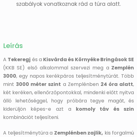
szabályok vonatkoznak rád a túra alatt.
Leírás
A
Tekeregj
és a
Kisvárda és Környéke Bringások SE
(KKB SE) első alkalommal szervezi meg a
Zemplén
3000
, egy napos kerékpáros teljesítménytúrát. Több
mint
3000 méter szint
a Zemplénben
24 óra alatt
,
két keréken, ellenőrzőpontokkal, mindenki előtt nyitva
álló lehetőséggel, hogy próbára tegye magát, és
kiderüljön képes-e azt a
komoly táv és szin
kombinációt teljesíteni.
A teljesítménytúra a
Zemplénben zajlik,
kis forgalmú