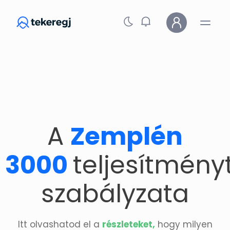
Skip to main content
A
Zemplén
3000
teljesítmény
szabályzata
Itt olvashatod el a
részleteket,
hogy milyen