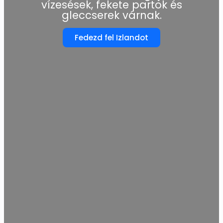
vízesések, fekete partok és
gleccserek várnak.
Fedezd fel Izlandot