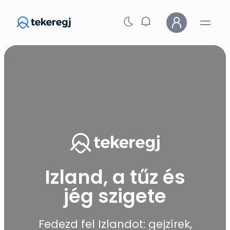
Skip to main content
Izland, a tűz és
jég szigete
Fedezd fel Izlandot: gejzírek,