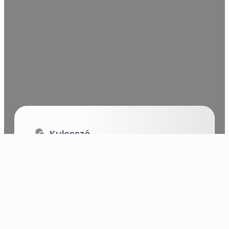
Keresel valamit?
Kategória
Mit szeretnél?
Régió
Merre keresed?