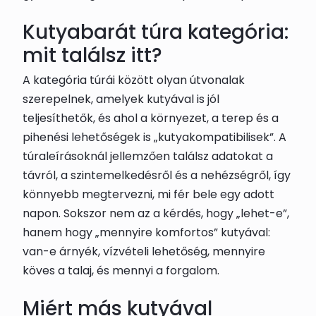
Kutyabarát túra kategória:
mit találsz itt?
A kategória túrái között olyan útvonalak
szerepelnek, amelyek kutyával is jól
teljesíthetők, és ahol a környezet, a terep és a
pihenési lehetőségek is „kutyakompatibilisek”. A
túraleírásoknál jellemzően találsz adatokat a
távról, a szintemelkedésről és a nehézségről, így
könnyebb megtervezni, mi fér bele egy adott
napon. Sokszor nem az a kérdés, hogy „lehet-e”,
hanem hogy „mennyire komfortos” kutyával:
van-e árnyék, vízvételi lehetőség, mennyire
köves a talaj, és mennyi a forgalom.
Miért más kutyával