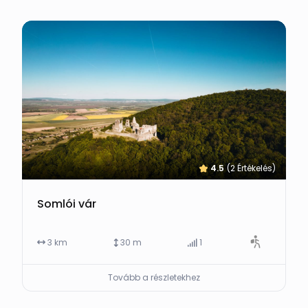
4.5
(2 Értékelés)
Somlói vár
3 km
30 m
1
Tovább a részletekhez