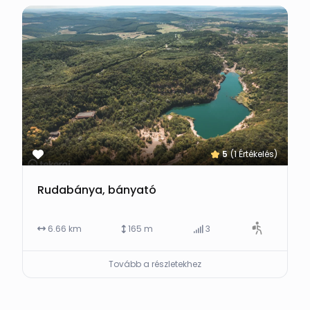
5
(1 Értékelés)
Rudabánya, bányató
6.66 km
165 m
3
Tovább a részletekhez