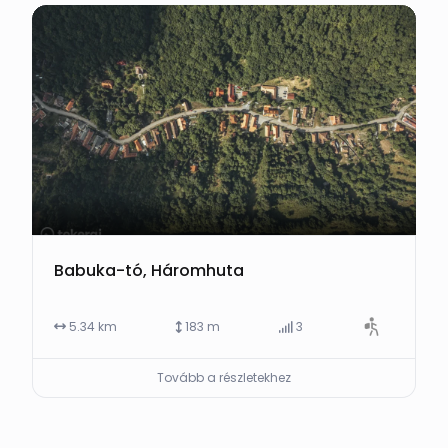
Babuka-tó, Háromhuta
5.34 km
183 m
3
Tovább a részletekhez