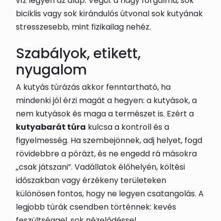
víz legyen az alap. Végül: a nagy forgalmú, sok
biciklis vagy sok kirándulós útvonal sok kutyának
stresszesebb, mint fizikailag nehéz.
Szabályok, etikett,
nyugalom
A kutyás túrázás akkor fenntartható, ha
mindenki jól érzi magát a hegyen: a kutyások, a
nem kutyások és maga a természet is. Ezért a
kutyabarát túra
kulcsa a kontroll és a
figyelmesség. Ha szembejönnek, adj helyet, fogd
rövidebbre a pórázt, és ne engedd rá másokra
„csak játszani”. Vadállatok élőhelyén, költési
időszakban vagy érzékeny területeken
különösen fontos, hogy ne legyen csatangolás. A
legjobb túrák csendben történnek: kevés
feszültséggel, sok nézelődéssel.