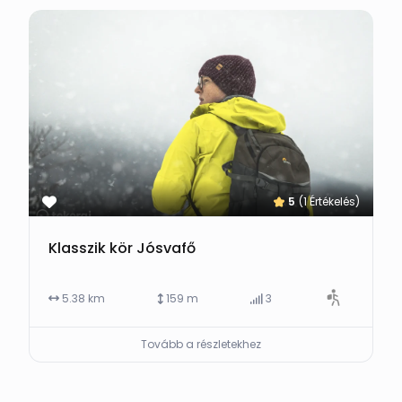
5
(1 Értékelés)
Klasszik kör Jósvafő
5.38 km
159 m
3
Tovább a részletekhez