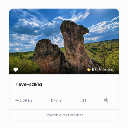
5
(1 Értékelés)
Teve-szikla
2.06 km
70 m
1
Tovább a részletekhez