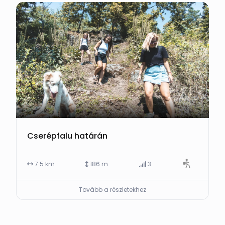
Cserépfalu határán
7.5 km
186 m
3
Tovább a részletekhez