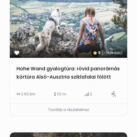
5
(1 Értékelés)
Hohe Wand gyalogtúra: rövid panorámás
körtúra Alsó-Ausztria sziklafalai fölött
2.63 km
112 m
2
Tovább a részletekhez