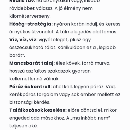
Reális táv:
ha bizonytalan vagy, inkább
rövidebbet válassz. A jó élmény nem
kilométerverseny.
Hőség-stratégia:
nyáron korán indulj, és keress
árnyékos útvonalat. A túlmelegedés alattomos.
Víz, víz, víz:
vigyél eleget, plusz egy
összecsukható tálat. Kánikulában ez a „legjobb
barát”.
Mancsbarát talaj:
éles kövek, forró murva,
hosszú aszfaltos szakaszok gyorsan
kellemetlenné válnak.
Póráz és kontroll:
ahol kell, legyen póráz. Vad,
kerékpáros forgalom vagy sok ember mellett ez
biztonsági kérdés.
Találkozások kezelése:
előre döntsd el, mikor
engeded oda másokhoz. A „ma inkább nem”
teljesen oké.