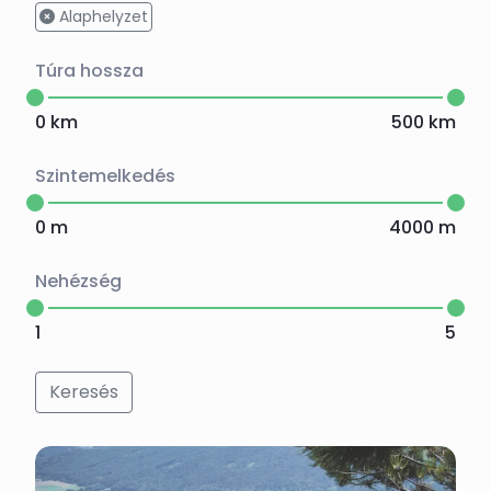
Alaphelyzet
Túra hossza
0
km
500
km
Szintemelkedés
0
m
4000
m
Nehézség
1
5
Keresés