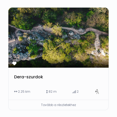
Dera-szurdok
2.25 km
82 m
2
Tovább a részletekhez