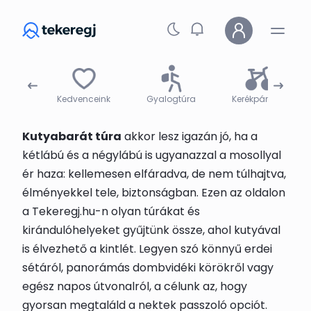
Skip to main content
árak
Kedvenceink
Gyalogtúra
Kerékpártúra
Kutyabarát túra
akkor lesz igazán jó, ha a
kétlábú és a négylábú is ugyanazzal a mosollyal
ér haza: kellemesen elfáradva, de nem túlhajtva,
élményekkel tele, biztonságban. Ezen az oldalon
a Tekeregj.hu-n olyan túrákat és
kirándulóhelyeket gyűjtünk össze, ahol kutyával
is élvezhető a kintlét. Legyen szó könnyű erdei
sétáról, panorámás dombvidéki körökről vagy
egész napos útvonalról, a célunk az, hogy
gyorsan megtaláld a nektek passzoló opciót.