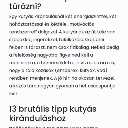
túrázni?
Egy kutyás kirándulásnál két energiaszinttel, két
hőháztartással és kétféle „motivációs
rendszerrel” dolgozol. A kutyának az út tele van
szagokkal, ingerekkel, találkozásokkal, ami
fejben is fáraszt, nem csak fizikailag. Neked pedig
a felelősség nagyobb: figyelned kell a
mancsokra, a hőmérsékletre, a vízre, és arra is,
hogy a találkozások (emberek, kutyák, vad)
rendben menjenek. A jó hír: ha okosan tervezel,
a közös túra nagyon gyorsan a hét csúcspontja
lesz.
13 brutális tipp kutyás
kiránduláshoz