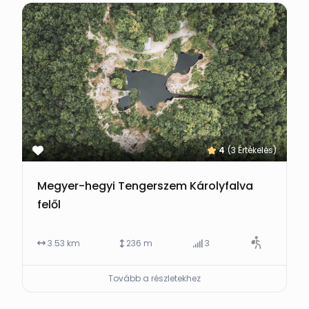
4
(3 Értékelés)
Megyer-hegyi Tengerszem Károlyfalva
felől
3.53 km
236 m
3
Tovább a részletekhez