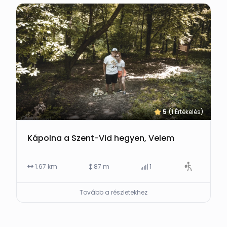
5
(1 Értékelés)
Kápolna a Szent-Vid hegyen, Velem
1.67 km
87 m
1
Tovább a részletekhez