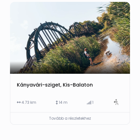
Kányavári-sziget, Kis-Balaton
4.73 km
14 m
1
Tovább a részletekhez