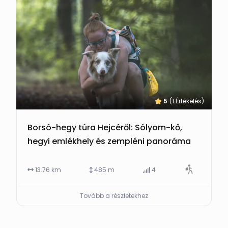
5
(1 Értékelés)
Borsó-hegy túra Hejcéről: Sólyom-kő,
hegyi emlékhely és zempléni panoráma
13.76 km
485 m
4
Tovább a részletekhez