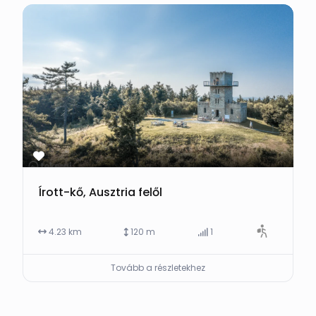
Írott-kő, Ausztria felől
4.23 km
120 m
1
Tovább a részletekhez