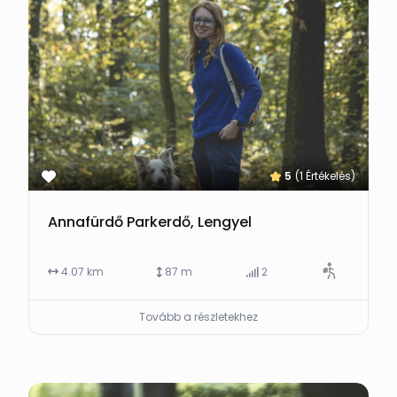
5
(1 Értékelés)
Annafürdő Parkerdő, Lengyel
4.07 km
87 m
2
Tovább a részletekhez