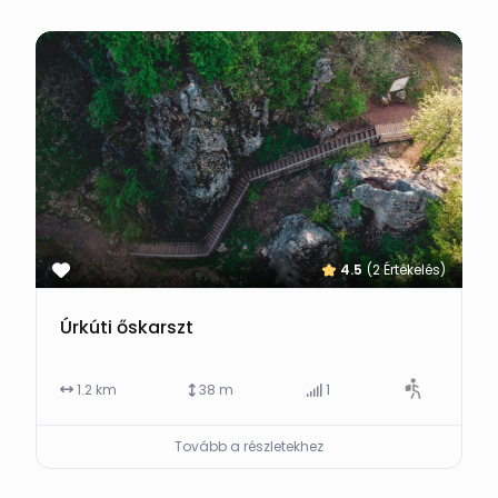
4.5
(2 Értékelés)
Úrkúti őskarszt
1.2 km
38 m
1
Tovább a részletekhez