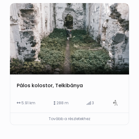
Pálos kolostor, Telkibánya
5.91 km
288 m
3
Tovább a részletekhez