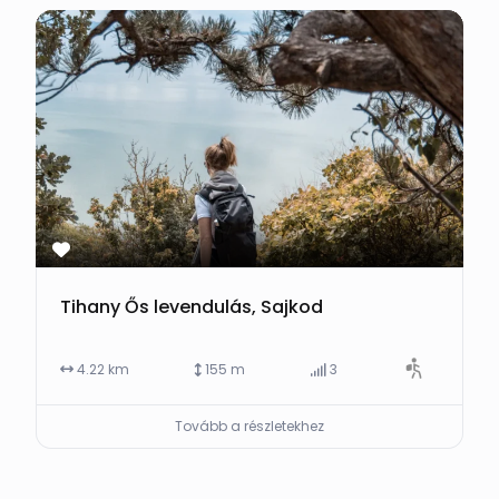
Tihany Ős levendulás, Sajkod
4.22 km
155 m
3
Tovább a részletekhez