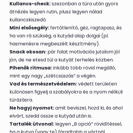
Kullancs-check:
szezonban a túra után gyors
átnézés legyen rutin, plusz legyen nálad
kullancskiszedő.
Mini elsősegély:
fertőtlenítő, géz, ragtapasz, és
ha van rá szükség, a kutyád alap dolgai (pl.
hasmenésre megbeszélt készítmény).
Snack okosan:
pár falat motivációs jutalom jól
jön, de ne etesd túl a kutyát terhelés közben.
Pihenők ritmusa:
inkább több rövid megálló,
mint egy nagy „szétcsúszás” a végén.
Vad és természetvédelem:
védett területen
különösen figyelj a szabályokra és a nyom nélküli
túrázásra.
Ne hagyj nyomot:
amit beviszel, hozd ki, és ahol
elvárt, szedd össze a kutyád után is.
Tartalék útvonal:
legyen „B opció” rövidítéssel,
ha a kutya (vagy te) fáradtabb a vártnál.