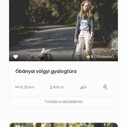
5
(1 Értékelés)
Óbányai völgyi gyalogtúra
15.25 km
406 m
4
Tovább a részletekhez