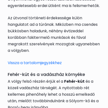
egyenletesebb erdei útként ma is felismerhetők.
Az útvonal történeti érdekessége külön
hangulatot ad a túrának. Miközben ma csendes
bükkösben haladunk, néhány évtizeddel
korábban fakitermelő munkások és fával
megrakott szerelvények mozogtak ugyanebben
a völgyben.
Vissza a tartalomjegyzékhez
Fehér-kút és a vadászház környéke
A völgy felső részén érjük el a
Fehér-kút
és a
közeli vadászház térségét. A nyitottabb rét
kellemes pihenőhely lehet a hosszú emelkedő
után, mielőtt továbbindulnánk a Sólyom-kő és a
Borsó-hegy irányába.