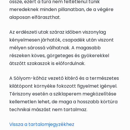
össze, ezért a túra nem feltétlenül tűnik
meredeknek minden pillanatban, de a végére
alaposan elfáraszthat.
Az erdészeti utak száraz időben viszonylag
kényelmesen járhatók, csapadék után viszont
mélyen sárossá válhatnak. A magasabb
részeken köves, görgeteges és gyökerekkel
átszőtt szakaszok is előfordulnak.
A Sólyom-kőhöz vezető kitérő és a természetes
kilátópont környéke fokozott figyelmet igényel.
Tériszony esetén a sziklaperem megközelítése
kellemetlen lehet, de maga a hosszabb körtúra
technikai mászást nem tartalmaz.
Vissza a tartalomjegyzékhez