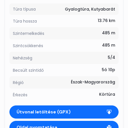
Túra típusa
Gyalogtúra
Kutyabarát
13.76 km
Túra hossza
485 m
Szintemelkedés
485 m
Szintcsökkenés
5/4
Nehézség
5ó 10p
Becsült szintidő
Észak-Magyarország
Régió
Körtúra
Érkezés
Útvonal letöltése (GPX)
Oldal nyomtatása