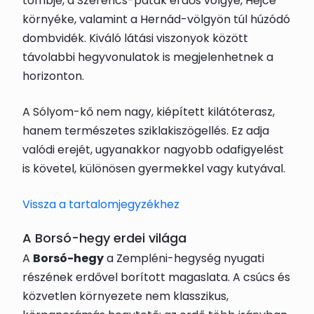
tömbje, a Szerencs-patak erdős völgye, Hejce
környéke, valamint a Hernád-völgyön túl húzódó
dombvidék. Kiváló látási viszonyok között
távolabbi hegyvonulatok is megjelenhetnek a
horizonton.
A Sólyom-kő nem nagy, kiépített kilátóterasz,
hanem természetes sziklakiszögellés. Ez adja
valódi erejét, ugyanakkor nagyobb odafigyelést
is követel, különösen gyermekkel vagy kutyával.
Vissza a tartalomjegyzékhez
A Borsó-hegy erdei világa
A
Borsó-hegy
a Zempléni-hegység nyugati
részének erdővel borított magaslata. A csúcs és
közvetlen környezete nem klasszikus,