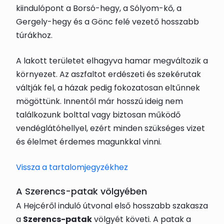
kiindulópont a Borsó-hegy, a Sólyom-kő, a
Gergely-hegy és a Gönc felé vezető hosszabb
túrákhoz.
A lakott területet elhagyva hamar megváltozik a
környezet. Az aszfaltot erdészeti és szekérutak
váltják fel, a házak pedig fokozatosan eltűnnek
mögöttünk. Innentől már hosszú ideig nem
találkozunk bolttal vagy biztosan működő
vendéglátóhellyel, ezért minden szükséges vizet
és élelmet érdemes magunkkal vinni.
Vissza a tartalomjegyzékhez
A Szerencs-patak völgyében
A Hejcéről induló útvonal első hosszabb szakasza
a
Szerencs-patak
völgyét követi. A patak a