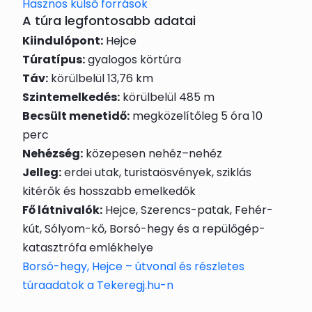
Hasznos külső források
A túra legfontosabb adatai
Kiindulópont:
Hejce
Túratípus:
gyalogos körtúra
Táv:
körülbelül 13,76 km
Szintemelkedés:
körülbelül 485 m
Becsült menetidő:
megközelítőleg 5 óra 10
perc
Nehézség:
közepesen nehéz–nehéz
Jelleg:
erdei utak, turistaösvények, sziklás
kitérők és hosszabb emelkedők
Fő látnivalók:
Hejce, Szerencs-patak, Fehér-
kút, Sólyom-kő, Borsó-hegy és a repülőgép-
katasztrófa emlékhelye
Borsó-hegy, Hejce – útvonal és részletes
túraadatok a Tekeregj.hu-n