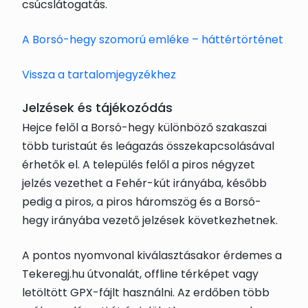
csúcslátogatás.
A Borsó-hegy szomorú emléke – háttértörténet
Vissza a tartalomjegyzékhez
Jelzések és tájékozódás
Hejce felől a Borsó-hegy különböző szakaszai
több turistaút és leágazás összekapcsolásával
érhetők el. A település felől a piros négyzet
jelzés vezethet a Fehér-kút irányába, később
pedig a piros, a piros háromszög és a Borsó-
hegy irányába vezető jelzések következhetnek.
A pontos nyomvonal kiválasztásakor érdemes a
Tekeregj.hu útvonalát, offline térképet vagy
letöltött GPX-fájlt használni. Az erdőben több