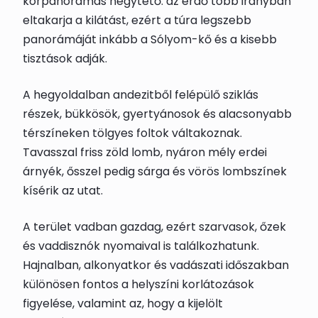
körpanorámás hegytető: az erdő több irányban
eltakarja a kilátást, ezért a túra legszebb
panorámáját inkább a Sólyom-kő és a kisebb
tisztások adják.
A hegyoldalban andezitből felépülő sziklás
részek, bükkösök, gyertyánosok és alacsonyabb
térszíneken tölgyes foltok váltakoznak.
Tavasszal friss zöld lomb, nyáron mély erdei
árnyék, ősszel pedig sárga és vörös lombszínek
kísérik az utat.
A terület vadban gazdag, ezért szarvasok, őzek
és vaddisznók nyomaival is találkozhatunk.
Hajnalban, alkonyatkor és vadászati időszakban
különösen fontos a helyszíni korlátozások
figyelése, valamint az, hogy a kijelölt