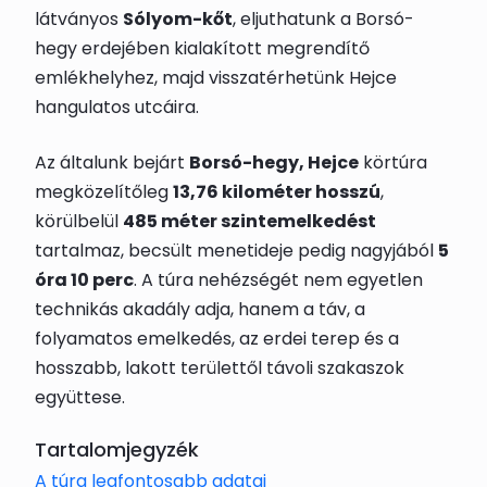
látványos
Sólyom-kőt
, eljuthatunk a Borsó-
hegy erdejében kialakított megrendítő
emlékhelyhez, majd visszatérhetünk Hejce
hangulatos utcáira.
Az általunk bejárt
Borsó-hegy, Hejce
körtúra
megközelítőleg
13,76 kilométer hosszú
,
körülbelül
485 méter szintemelkedést
tartalmaz, becsült menetideje pedig nagyjából
5
óra 10 perc
. A túra nehézségét nem egyetlen
technikás akadály adja, hanem a táv, a
folyamatos emelkedés, az erdei terep és a
hosszabb, lakott területtől távoli szakaszok
együttese.
Tartalomjegyzék
A túra legfontosabb adatai