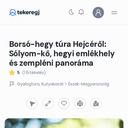
Skip to main content
Borsó-hegy túra Hejcéről:
Sólyom-kő, hegyi emlékhely
és zempléni panoráma
5
(1 Értékelés)
Gyalogtúra
Kutyabarát
> Észak-Magyarország