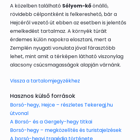
A közelben található
Sólyom-kő
önálló,
rövidebb célpontként is felkereshető, bár a
Hejcéről vezető út ebben az esetben is jelentős
emelkedést tartalmaz. A környék túráit
érdemes külön napokra elosztani, mert a
Zemplén nyugati vonulata jóval fárasztóbb
lehet, mint amit a térképen látható viszonylag
alacsony csúcsmagasságok alapján várnánk.
Vissza a tartalomjegyzékhez
Hasznos külső források
Borsó-hegy, Hejce – részletes Tekeregj.hu
útvonal
A Borsó- és a Gergely-hegy titkai
Borsó-hegy – megközelítés és turistajelzések
A borsó-hegyi tragédia története