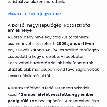
turistaútvonalakon maradjunk.
Vissza a tartalomjegyzékhez
A borsó-hegyi repülőgép-katasztrófa
emlékhelye
A Borsó-hegy neve egy tragikus történelmi
eseménnyel is összeforrt.
2006. január 19-én
egy szlovák katonai An–24-es szállító repülőgép
csapódott a hegy erdejébe. A fedélzeten
Koszovóból hazatérő szlovák békefenntartók
utaztak, akik már csupán rövid távolságra voltak
kassai célállomásuktól.
A katasztrófában a fedélzeten tartózkodók
közül
42 ember életét vesztette, egy ember
pedig túlélte
a becsapódást. A mentésben és a