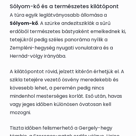
Sólyom-kő és a természetes kilátópont
A túra egyik leglátványosabb állomása a
Sólyom-kő
. A szürke andezitsziklák a sűrű
erdőből természetes bástyaként emelkednek ki,
tetejükről pedig széles panoráma nyílik a
Zempléni-hegység nyugati vonulataira és a
Hernád-völgy irányába.
A kilátópontot rövid, jelzett kitérőn érhetjük el. A
szikla tetejére vezető ösvény meredekebb és
kövesebb lehet, a peremén pedig nincs
mindenhol mesterséges korlát. Eső után, havas
vagy jeges időben különösen óvatosan kell
mozogni.
Tiszta időben felismerhető a Gergely-hegy