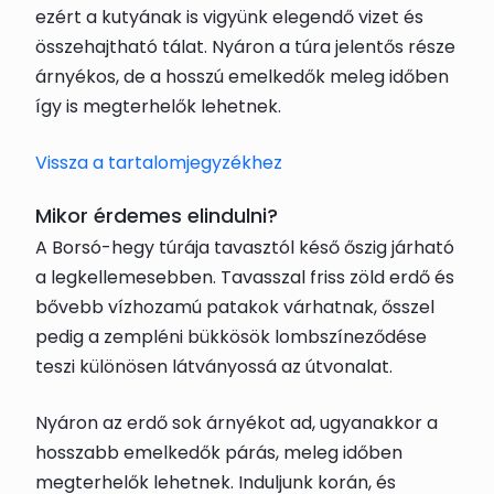
ezért a kutyának is vigyünk elegendő vizet és
összehajtható tálat. Nyáron a túra jelentős része
árnyékos, de a hosszú emelkedők meleg időben
így is megterhelők lehetnek.
Vissza a tartalomjegyzékhez
Mikor érdemes elindulni?
A Borsó-hegy túrája tavasztól késő őszig járható
a legkellemesebben. Tavasszal friss zöld erdő és
bővebb vízhozamú patakok várhatnak, ősszel
pedig a zempléni bükkösök lombszíneződése
teszi különösen látványossá az útvonalat.
Nyáron az erdő sok árnyékot ad, ugyanakkor a
hosszabb emelkedők párás, meleg időben
megterhelők lehetnek. Induljunk korán, és