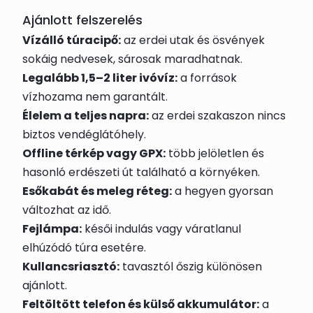
Ajánlott felszerelés
Vízálló túracipő:
az erdei utak és ösvények
sokáig nedvesek, sárosak maradhatnak.
Legalább 1,5–2 liter ivóvíz:
a források
vízhozama nem garantált.
Élelem a teljes napra:
az erdei szakaszon nincs
biztos vendéglátóhely.
Offline térkép vagy GPX:
több jelöletlen és
hasonló erdészeti út található a környéken.
Esőkabát és meleg réteg:
a hegyen gyorsan
változhat az idő.
Fejlámpa:
késői indulás vagy váratlanul
elhúzódó túra esetére.
Kullancsriasztó:
tavasztól őszig különösen
ajánlott.
Feltöltött telefon és külső akkumulátor:
a