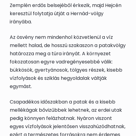
Zemplén erdős belsejéből érkezik, majd Hejcén
keresztül folytatja útját a Hernád-völgy
irányába.
Az ösvény nem mindenhol közvetlenül a víz
mellett halad, de hosszú szakaszon a patakvölgy
határozza meg a túra irányát. A környezet
fokozatosan egyre vadregényesebbé válik:
bükkösök, gyertyánosok, tölgyes részek, kisebb
vízfolyások és sziklás hegyoldalak váltják
egymást.
Csapadékos időszakban a patak és a kisebb
mellékágak bővizűbbek lehetnek, az erdei utak
pedig könnyen felázhatnak. Nyáron viszont
egyes vízfolyások jelentősen visszahúzódhatnak,
ezért a természetes forrásokra nem érdemes