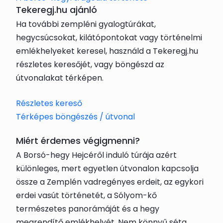
Tekeregj.hu ajánló
Ha további zempléni gyalogtúrákat,
hegycsúcsokat, kilátópontokat vagy történelmi
emlékhelyeket keresel, használd a Tekeregj.hu
részletes keresőjét, vagy böngészd az
útvonalakat térképen.
Részletes kereső
Térképes böngészés / útvonal
Miért érdemes végigmenni?
A Borsó-hegy Hejcéről induló túrája azért
különleges, mert egyetlen útvonalon kapcsolja
össze a Zemplén vadregényes erdeit, az egykori
erdei vasút történetét, a Sólyom-kő
természetes panorámáját és a hegy
megrendítő emlékhelyét. Nem könnyű séta,