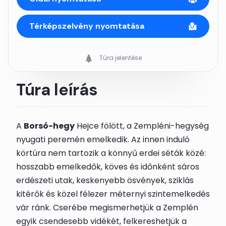
Térképszelvény nyomtatása
Túra jelentése
Túra leírás
A
Borsó-hegy
Hejce fölött, a Zempléni-hegység
nyugati peremén emelkedik. Az innen induló
körtúra nem tartozik a könnyű erdei séták közé:
hosszabb emelkedők, köves és időnként sáros
erdészeti utak, keskenyebb ösvények, sziklás
kitérők és közel félezer méternyi szintemelkedés
vár ránk. Cserébe megismerhetjük a Zemplén
egyik csendesebb vidékét, felkereshetjük a