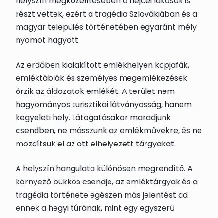
helyszín megközelítésében a hejcei lakosok is
részt vettek, ezért a tragédia Szlovákiában és a
magyar település történetében egyaránt mély
nyomot hagyott.
Az erdőben kialakított emlékhelyen kopjafák,
emléktáblák és személyes megemlékezések
őrzik az áldozatok emlékét. A terület nem
hagyományos turisztikai látványosság, hanem
kegyeleti hely. Látogatásakor maradjunk
csendben, ne másszunk az emlékművekre, és ne
mozdítsuk el az ott elhelyezett tárgyakat.
A helyszín hangulata különösen megrendítő. A
környező bükkös csendje, az emléktárgyak és a
tragédia története egészen más jelentést ad
ennek a hegyi túrának, mint egy egyszerű