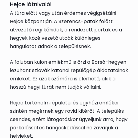
Hejce látnivalói
A túra előtt vagy után érdemes végigsétálni
Hejce központján. A Szerencs-patak fölött
átvezető régi kőhidak, a rendezett porták és a
hegyek közé vezető utcák különleges
hangulatot adnak a településnek.
A faluban külön emlékmű is őrzi a Borsó-hegyen
lezuhant szlovák katonai repülőgép áldozatainak
emlékét. Ez azok számára is elérhető, akik a
hosszú hegyi túrát nem tudják vállalni.
Hejce történelmi épületei és egyházi emlékei
szintén megérnek egy rövid kitérőt. A település
csendes, ezért látogatáskor ügyeljünk arra, hogy
parkolással és hangoskodással ne zavarjuk a
helyieket.