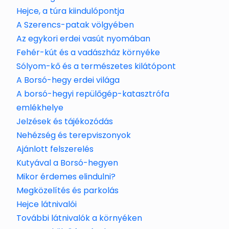
Hejce, a túra kiindulópontja
A Szerencs-patak völgyében
Az egykori erdei vasút nyomában
Fehér-kút és a vadászház környéke
Sólyom-kő és a természetes kilátópont
A Borsó-hegy erdei világa
A borsó-hegyi repülőgép-katasztrófa
emlékhelye
Jelzések és tájékozódás
Nehézség és terepviszonyok
Ajánlott felszerelés
Kutyával a Borsó-hegyen
Mikor érdemes elindulni?
Megközelítés és parkolás
Hejce látnivalói
További látnivalók a környéken