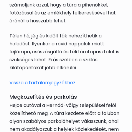
számoljunk azzal, hogy a túra a pihenőkkel,
fotózással és az emlékhely felkeresésével hat
óránál is hosszabb lehet.
Télen hó, jég és kidőlt fák nehezíthetik a
haladást. Ilyenkor a rövid nappalok miatt
fejlámpa, csúszásgátló és téli túratapasztalat is
szükséges lehet. Erős szélben a sziklás
kilátópontokat jobb elkerülni.
Vissza a tartalomjegyzékhez
Megközelítés és parkolás
Hejce autóval a Hernád-völgy települései felől
közelíthető meg. A túra kezdete előtt a faluban
olyan szabályos parkolóhelyet válasszunk, ahol
nem akadályozzuk a helyiek közlekedését, nem