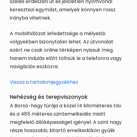
széles erdészeti út és jelöletlen nyomvonal
keresztezi egymást, amelyek könnyen rossz
irányba vihetnek.
A mobilhálózat lefedettsége a mélyebb
völgyekben bizonytalan lehet. Az útvonalat
ezért ne csak online térképen nyissuk meg,
hanem indulás előtt töltsük le a telefonra vagy
navigációs eszközre.
Vissza a tartalomjegyzékhez
Nehézség és terepviszonyok
A Borsó-hegy túrája a közel 14 kilométeres táv
és a 485 méteres szintemelkedés miatt
megfelelő állóképességet igényel. A szint nagy
része hosszabb, kitartó emelkedőkön gyűlik