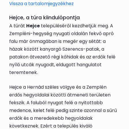
Vissza a tartalomjegyzékhez
Hejce, a túra kiindulópontja
A túrát
Hejce
településéről kezdhetjük meg. A
Zempléni-hegység nyugati oldalán fekvő apró
falu már önmagában is megér egy sétát: a
házak között kanyargó Szerencs-patak, a
patakon átvezető régi kőhidak és az erdők felé
nyíló utcák nyugodt, eldugott hangulatot
teremtenek.
Hejce a Hernád széles völgye és a Zemplén
erdős hegyoldalai közötti átmeneti területen
fekszik. A faluból nyugat felé a nyitottabb
medence, kelet felé pedig szinte azonnal a sűrű
erdők és a meredekebb hegyoldalak
következnek. Ezért a település kiváló