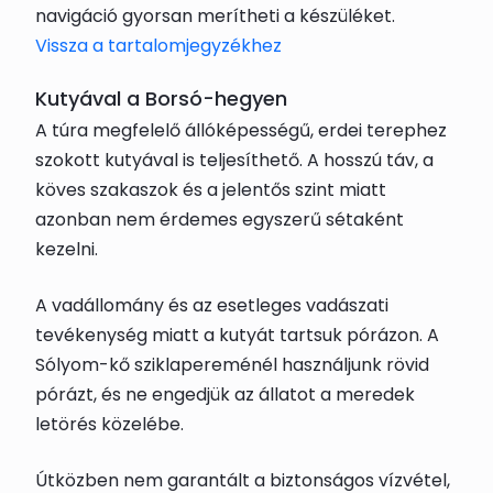
navigáció gyorsan merítheti a készüléket.
Vissza a tartalomjegyzékhez
Kutyával a Borsó-hegyen
A túra megfelelő állóképességű, erdei terephez
szokott kutyával is teljesíthető. A hosszú táv, a
köves szakaszok és a jelentős szint miatt
azonban nem érdemes egyszerű sétaként
kezelni.
A vadállomány és az esetleges vadászati
tevékenység miatt a kutyát tartsuk pórázon. A
Sólyom-kő sziklapereménél használjunk rövid
pórázt, és ne engedjük az állatot a meredek
letörés közelébe.
Útközben nem garantált a biztonságos vízvétel,