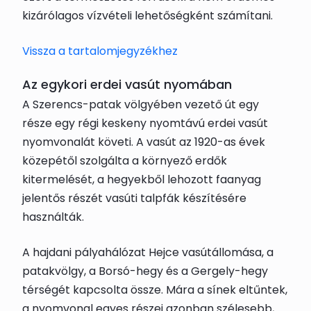
kizárólagos vízvételi lehetőségként számítani.
Vissza a tartalomjegyzékhez
Az egykori erdei vasút nyomában
A Szerencs-patak völgyében vezető út egy
része egy régi keskeny nyomtávú erdei vasút
nyomvonalát követi. A vasút az 1920-as évek
közepétől szolgálta a környező erdők
kitermelését, a hegyekből lehozott faanyag
jelentős részét vasúti talpfák készítésére
használták.
A hajdani pályahálózat Hejce vasútállomása, a
patakvölgy, a Borsó-hegy és a Gergely-hegy
térségét kapcsolta össze. Mára a sínek eltűntek,
a nyomvonal egyes részei azonban szélesebb,