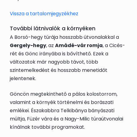
Vissza a tartalomjegyzékhez
További látnivalók a környéken
A Borsó-hegy túrája hosszabb útvonalakkal a
Gergely-hegy
, az
Amádé-vár romja
, a Cicés-
rét és Gönc irányába is bővíthető. Ezek a
változatok már nagyobb távot, több
szintemelkedést és hosszabb menetidőt
jelentenek.
Göncön megtekinthető a pálos kolostorrom,
valamint a környék történelmi és borászati
emlékei. Északabbra Telkibánya bányászati
múltja, Füzér vára és a Nagy-Milic túraútvonalai
kínálnak további programokat.