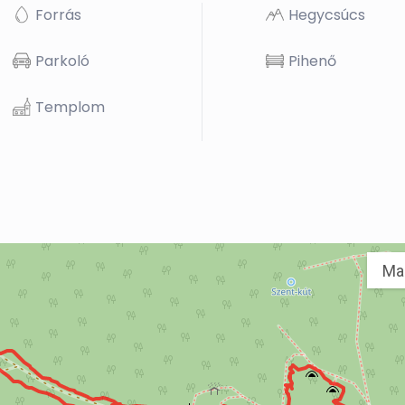
Forrás
Hegycsúcs
Parkoló
Pihenő
Templom
Ma