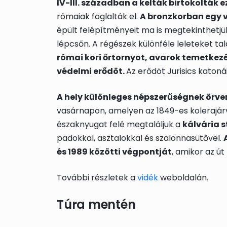
IV-III. században a kelták birtokolták e
rómaiak foglalták el.
A bronzkorban egy vá
épült felépítményeit ma is megtekinthetjük
lépcsőn. A régészek különféle leleteket tal
római kori őrtornyot, avarok temetkezé
védelmi erődöt.
Az erődöt Jurisics katoná
A hely különleges népszerűségnek örve
vasárnapon, amelyen az 1849-es kolerajár
északnyugat felé megtaláljuk a
kálvária 
padokkal, asztalokkal és szalonnasütővel.
és 1989 közötti végpontját
, amikor az ú
További részletek a
vidék
weboldalán.
Túra mentén