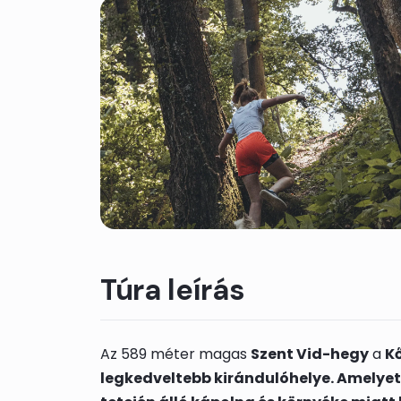
Túra leírás
Az 589 méter magas
Szent Vid-hegy
a
K
legkedveltebb kirándulóhelye. Amelyet