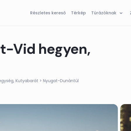
Részletes kereső
Térkép
Túrázóknak
t-Vid hegyen,
egység
Kutyabarát
> Nyugat-Dunántúl