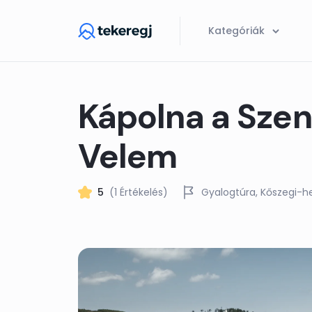
Skip to main content
Kategóriák
Kápolna a Szen
Velem
5
(1 Értékelés)
Gyalogtúra
Kőszegi-h