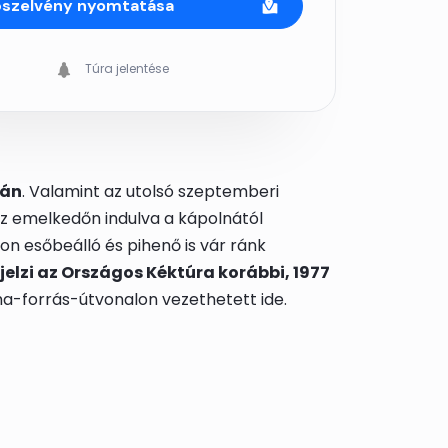
pszelvény nyomtatása
Túra jelentése
ján
. Valamint az utolsó szeptemberi
z emelkedőn indulva a kápolnától
son esőbeálló és pihenő is vár ránk
elzi az Országos Kéktúra korábbi, 1977
ha-forrás-útvonalon vezethetett ide.