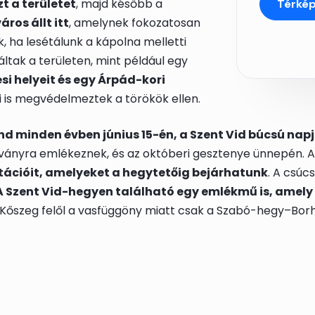
zt a területet
, majd később a
Térké
ros állt itt
, amelynek fokozatosan
, ha lesétálunk a kápolna melletti
áltak a területen, mint például egy
si helyeit és egy Árpád-kori
i is megvédelmeztek a törökök ellen.
nd minden évben június 15-én, a Szent Vid búcsú nap
ványra emlékeznek, és az októberi gesztenye ünnepén. A
stációit, amelyeket a hegytetőig bejárhatunk
. A csúc
A Szent Vid-hegyen található egy emlékmű is, amely j
t Kőszeg felől a vasfüggöny miatt csak a Szabó-hegy–Bor