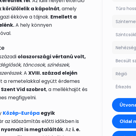
keresnek fel
. Az idilli helyen elterülő
körülölelik a kápolnát
, amely
Túra hos
igazi ékköve a tájnak.
Emellett a
Szinteme
elénk.
A hely könnyen
óval.
Szintcsö
te
Nehézsé
. századi
olaszországi vértanú volt,
Becsült s
églősök, táncosok, színészek,
szerészek
. A
XVIII. század elején
Régió
et a remetelakkal együtt érdemes
Érkezés
a Szent Vid szobrot
, a mellékhajót és
es megfigyelni.
Útvona
gy
Közép-Európa
egyik
már az időszámítás előtti időkben is
Oldal 
k nyomait is megtalálták
. Az
i. e.