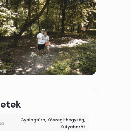
letek
Gyalogtúra
Kőszegi-hegység
sa
Kutyabarát