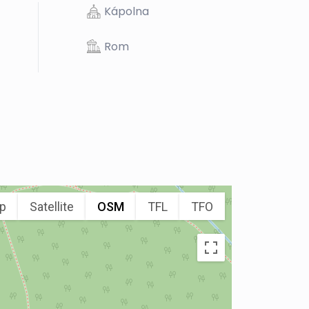
Kápolna
Rom
p
Satellite
OSM
TFL
TFO