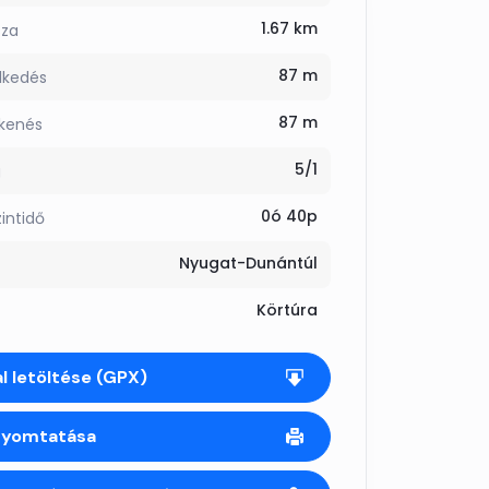
1.67 km
sza
87 m
lkedés
87 m
kkenés
5/1
g
0ó 40p
zintidő
Nyugat-Dunántúl
Körtúra
l letöltése (GPX)
nyomtatása