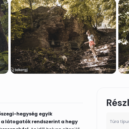
Rész
őszegi-hegység
egyik
 a látogatók rendszerint a hegy
Túra típu