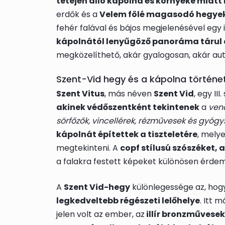
tetején álló kápolna és környéke miatt 
erdők és a
Velem fölé magasodó hegyek 
fehér falával és bájos megjelenésével egy 
kápolnától lenyűgöző panoráma tárul 
megközelíthető, akár gyalogosan, akár aut
Szent-Vid hegy és a kápolna történe
Szent Vitus
, más néven
Szent Vid
, egy III
akinek védőszentként tekintenek
a
vend
sörfőzők, vincellérek, rézművesek és gyógy
kápolnát építettek a tiszteletére
, mely
megtekinteni. A
copf stílusú szószéket, 
a falakra festett képeket különösen érdem
A
Szent Vid-hegy
különlegessége az, ho
legkedveltebb régészeti lelőhelye
. Itt 
jelen volt az ember, az
illír bronzművese