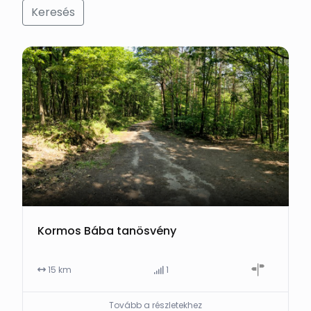
Keresés
Kormos Bába tanösvény
15 km
1
Tovább a részletekhez