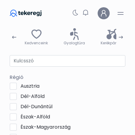
Skip to main content
árak
Kedvenceink
Gyalogtúra
Kerékpártúra
Régió
Ausztria
Dél-Alföld
Dél-Dunántúl
Észak-Alföld
Észak-Magyarország