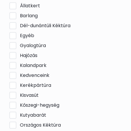
Állatkert
Barlang
Dél-dunántúli Kéktúra
Egyéb
Gyalogtúra
Hajózás
Kalandpark
Kedvenceink
Kerékpártúra
Kisvasút
Kőszegi-hegység
Kutyabarát
Országos Kéktúra