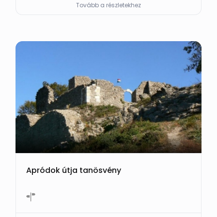
Tovább a részletekhez
Apródok útja tanösvény