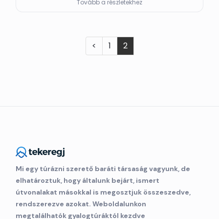
Tovább a részletekhez
<
1
2
Mi egy túrázni szerető baráti társaság vagyunk, de
elhatároztuk, hogy általunk bejárt, ismert
útvonalakat másokkal is megosztjuk összeszedve,
rendszerezve azokat. Weboldalunkon
megtalálhatók gyalogtúráktól kezdve