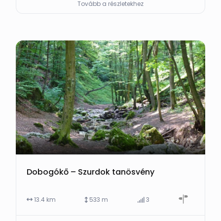
Tovább a részletekhez
Dobogókő – Szurdok tanösvény
13.4 km
533 m
3