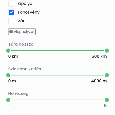
Sípálya
Tanösvény
Vár
Alaphelyzet
Túra hossza
0
km
500
km
Szintemelkedés
0
m
4000
m
Nehézség
1
5