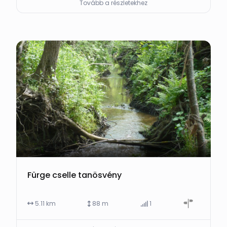
Tovább a részletekhez
Fürge cselle tanösvény
5.11 km
88 m
1