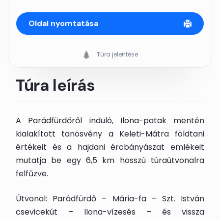
Oldal nyomtatása
Túra jelentése
Túra leírás
A Parádfürdőről induló, Ilona-patak mentén
kialakított tanösvény a Keleti-Mátra földtani
értékeit és a hajdani ércbányászat emlékeit
mutatja be egy 6,5 km hosszú túraútvonalra
felfűzve.
Útvonal: Parádfürdő – Mária-fa – Szt. István
csevicekút – Ilona-vízesés – és vissza