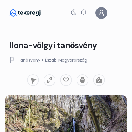
Skip to main content
Ilona-völgyi tanösvény
Tanösvény
> Észak-Magyarország