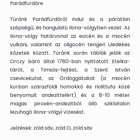
Parádfürdőre
Túránk Parádfürdőről indul és a páratlan
szépségű, és hangulatú Ilona-völgyben vezet. Az
Ilona-völgy határvonal az eocén és a miocén
vulkáni, valamint az oligocén tengeri üledékes
kőzetek között. Túránk során táblák jelzik az
Orczy báró által 1780-ban nyittatott Etelka-
tárót, a Timsós-fejtést, a Szent István
csevicekutat, az Ördöggátakat (a miocén
korban szárazföldi homokkő és riolittufa közé
benyomult andezittelért) és a 8-10 méter
magas piroxén-andezitből álló sziklafalon
lezuhogó Ilona-völgyi vízesést.
Jelzések: zöld sáv, zöld O, zöld sáv