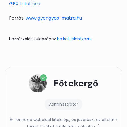
GPX Letöltése
Forrás:
www.gyongyos-matra.hu
Hozzászólás küldéséhez
be kell jelentkezni
.
Főtekergő
Adminisztrátor
Én lennék a weboldal kitalálója, és javarészt az általam
bejárt túrákat találjátok az oldalon. :)