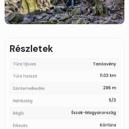
Részletek
Túra típusa
Tanösvény
11.03 km
Túra hossza
286 m
Szintemelkedés
5/3
Nehézség
Észak-Magyarország
Régió
Körtúra
Érkezés