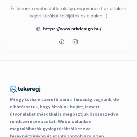
Én lennék a weboldal kitalálója, és javarészt az általam
bejárt túrákat találjátok az oldalon. :)
https://www.nrkdesign.hu/
Mi egy túrázni szerető baráti társaság vagyunk, de
elhatároztuk, hogy általunk bejárt, ismert
útvonalakat másokkal is megosztjuk összeszedve,
rendszerezve azokat. Weboldalunkon
megtalálhatók gyalogtúráktól kezdve
kerékpártúrákon át az infópontokig minden