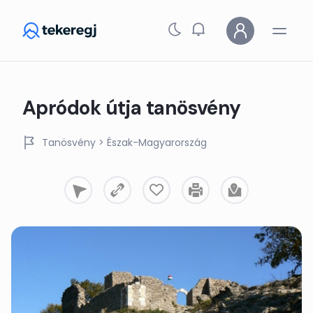
Skip to main content
Apródok útja tanösvény
Tanösvény
> Észak-Magyarország