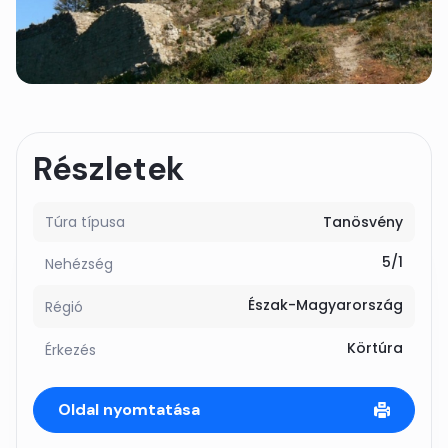
Részletek
Túra típusa
Tanösvény
5/1
Nehézség
Észak-Magyarország
Régió
Körtúra
Érkezés
Oldal nyomtatása