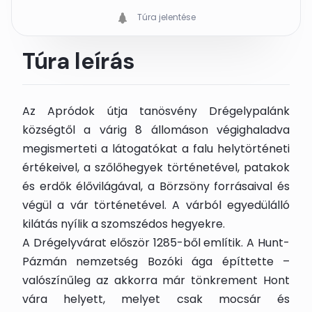
Túra jelentése
Túra leírás
Az Apródok útja tanösvény Drégelypalánk
községtől a várig 8 állomáson végighaladva
megismerteti a látogatókat a falu helytörténeti
értékeivel, a szőlőhegyek történetével, patakok
és erdők élővilágával, a Börzsöny forrásaival és
végül a vár történetével. A várból egyedülálló
kilátás nyílik a szomszédos hegyekre.
A Drégelyvárat először 1285-ből említik. A Hunt-
Pázmán nemzetség Bozóki ága építtette –
valószínűleg az akkorra már tönkrement Hont
vára helyett, melyet csak mocsár és