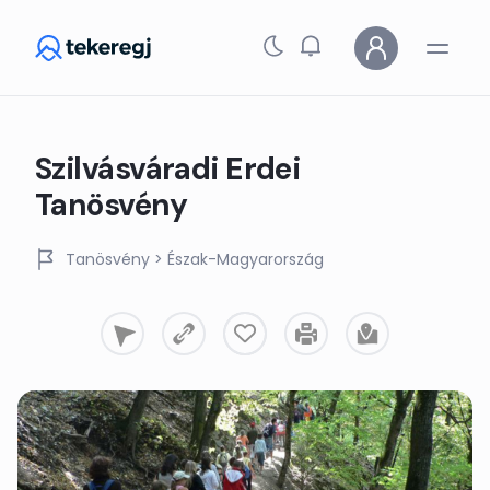
Skip to main content
Szilvásváradi Erdei
Tanösvény
Tanösvény
> Észak-Magyarország