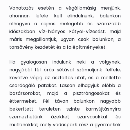
Vonatozás esetén a végállomásig menjünk,
ahonnan lefele kell elindulnunk, balunkon
elhagyva a sajnos melegebb és szárazabb
időszakban víz-hiányos Fátyol-vízesést, majd
máris megpillantjuk, ugyan csak balunkon, a
tansövény kezdetét és a fa építményeket.
Ha gyalogosan indulunk neki a völgynek,
nagyjából fél órás sétával számoljunk felfele,
követve végig az aszfaltos utat, és a mellette
csordogáló patakot. Lassan elhagyjuk előbb a
bazársorokat, majd a pisztrángosokat és
éttermeket. Fél távon balunkon nagyobb
bekerített területen szinte karnyújtásnyira
szemezhetünk őzekkel, szarvasokkal és
muflonokkal, mely vadaspark rész a gyermekek