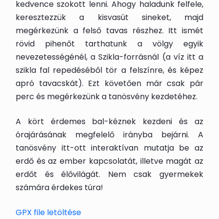
kedvence szokott lenni. Ahogy haladunk felfele,
keresztezzük a kisvasút sineket, majd
megérkezünk a felső tavas részhez. Itt ismét
rövid pihenőt tarthatunk a völgy egyik
nevezetességénél, a Szikla-forrásnál (a víz itt a
szikla fal repedéséből tör a felszínre, és képez
apró tavacskát). Ezt követően már csak pár
perc és megérkezünk a tanösvény kezdetéhez.
A kört érdemes bal-kéznek kezdeni és az
órajárásának megfelelő irányba bejárni. A
tanösvény itt-ott interaktívan mutatja be az
erdő és az ember kapcsolatát, illetve magát az
erdőt és élővilágát. Nem csak gyermekek
számára érdekes túra!
GPX file letöltése