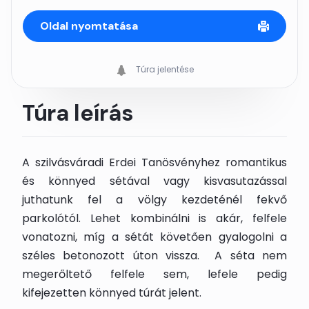
Oldal nyomtatása
Túra jelentése
Túra leírás
A szilvásváradi Erdei Tanösvényhez romantikus
és könnyed sétával vagy kisvasutazással
juthatunk fel a völgy kezdeténél fekvő
parkolótól. Lehet kombinálni is akár, felfele
vonatozni, míg a sétát követően gyalogolni a
széles betonozott úton vissza. A séta nem
megerőltető felfele sem, lefele pedig
kifejezetten könnyed túrát jelent.