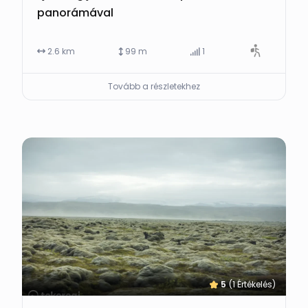
panorámával
2.6 km
99 m
1
Tovább a részletekhez
5
(1 Értékelés)