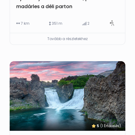
madárles a déli parton
7 km
351 m
2
Tovább a részletekhez
5
(1 Értékelés)