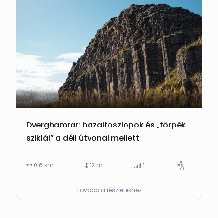
Dverghamrar: bazaltoszlopok és „törpék
sziklái” a déli útvonal mellett
0.6 km
12 m
1
Tovább a részletekhez