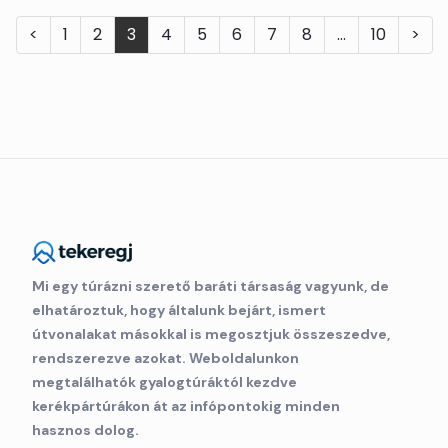
<
1
2
3
4
5
6
7
8
…
10
>
Mi egy túrázni szerető baráti társaság vagyunk, de
elhatároztuk, hogy általunk bejárt, ismert
útvonalakat másokkal is megosztjuk összeszedve,
rendszerezve azokat. Weboldalunkon
megtalálhatók gyalogtúráktól kezdve
kerékpártúrákon át az infópontokig minden
hasznos dolog.