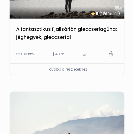
5
(1 Értékelés)
A fantasztikus Fjallsárlón gleccserlagúna:
jéghegyek, gleccserfal
1.38 km
43 m
1
Tovább a részletekhez