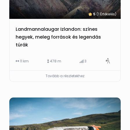
5
(1 Értékelés)
Landmannalaugar Izlandon: színes
hegyek, meleg források és legendás
túrák
11 km
478 m
3
Tovább a részletekhez