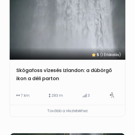
5
(1 Értékelés)
Skógafoss vízesés Izlandon: a dübörgő
ikon a déli parton
7 km
283 m
3
Tovább a részletekhez