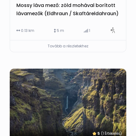
Mossy láva mező: zöld mohával borított
lávamezők (Eldhraun / Skaftáreldahraun)
0.13 km
5 m
1
Tovább a részletekhez
5
(1 Értékelés)