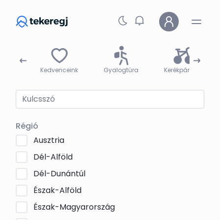
Skip to main content
árak
Kedvenceink
Gyalogtúra
Kerékpártúra
Régió
Ausztria
Dél-Alföld
Dél-Dunántúl
Észak-Alföld
Észak-Magyarország