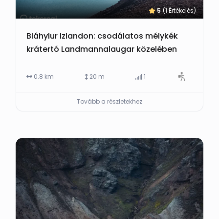
5
(1 Értékelés)
Bláhylur Izlandon: csodálatos mélykék
krátertó Landmannalaugar közelében
0.8 km
20 m
1
Tovább a részletekhez