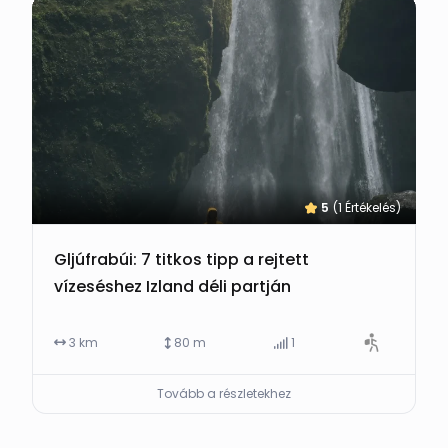
5
(1 Értékelés)
Gljúfrabúi: 7 titkos tipp a rejtett
vízeséshez Izland déli partján
3 km
80 m
1
Tovább a részletekhez