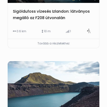
Sigöldufoss vízesés Izlandon: látványos
megálló az F208 útvonalán
0.6 km
10 m
1
Tovább a részletekhez