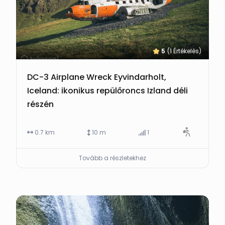
5
(1 Értékelés)
DC-3 Airplane Wreck Eyvindarholt,
Iceland: ikonikus repülőroncs Izland déli
részén
0.7 km
10 m
1
Tovább a részletekhez