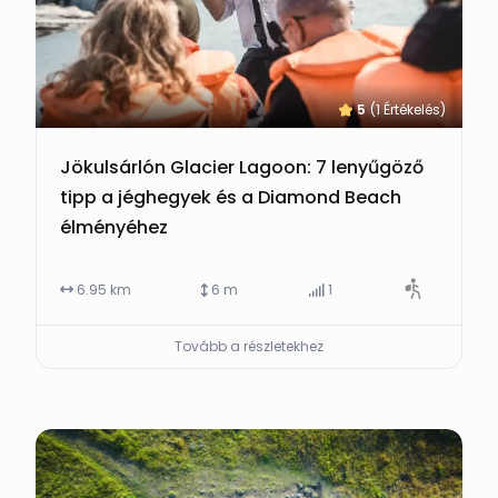
5
(1 Értékelés)
Jökulsárlón Glacier Lagoon: 7 lenyűgöző
tipp a jéghegyek és a Diamond Beach
élményéhez
6.95 km
6 m
1
Tovább a részletekhez