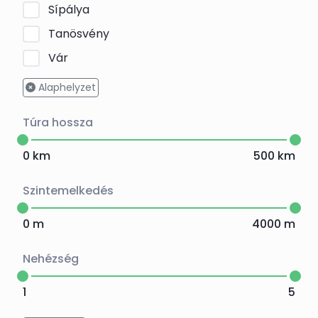
Sípálya
Tanösvény
Vár
Alaphelyzet
Túra hossza
0
km
500
km
Szintemelkedés
0
m
4000
m
Nehézség
1
5