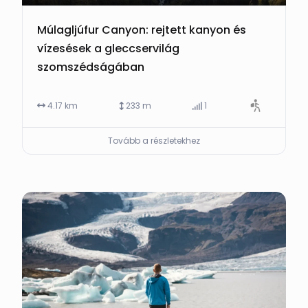
Múlagljúfur Canyon: rejtett kanyon és
vízesések a gleccservilág
szomszédságában
4.17 km
233 m
1
Tovább a részletekhez