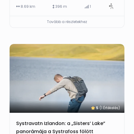
8.69 km
396 m
1
Tovább a részletekhez
5
(1 Értékelés)
Systravatn Izlandon: a „Sisters’ Lake”
panorámája a Systrafoss fölött