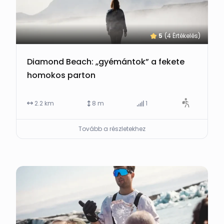
5
(4 Értékelés)
Diamond Beach: „gyémántok” a fekete
homokos parton
2.2 km
8 m
1
Tovább a részletekhez