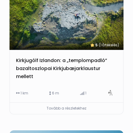
5
(1 Értékelés)
Kirkjugólf Izlandon: a „templompadló”
bazaltoszlopai Kirkjubæjarklaustur
mellett
1 km
6 m
1
Tovább a részletekhez