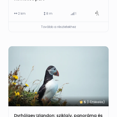
2 km
8 m
1
Tovább a részletekhez
5
(1 Értékelés)
Dyrhólaey Izlandon: sziklaív, panoráma és