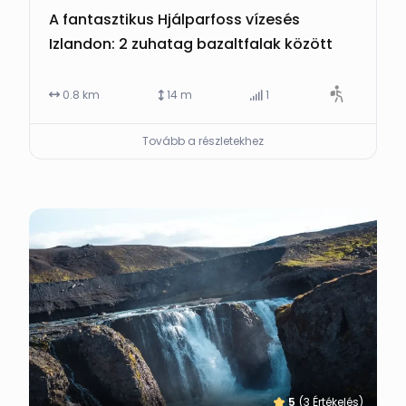
A fantasztikus Hjálparfoss vízesés
Izlandon: 2 zuhatag bazaltfalak között
0.8 km
14 m
1
Tovább a részletekhez
5
(3 Értékelés)