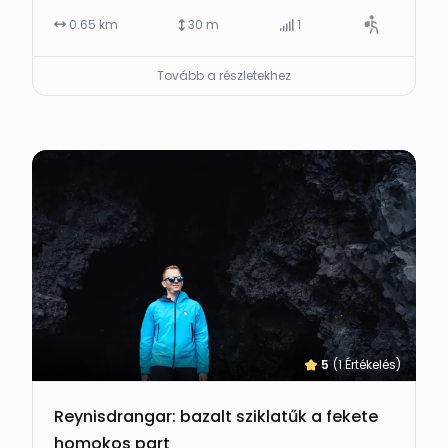
0.65 km
30 m
1
Tovább a részletekhez
5
(1 Értékelés)
Reynisdrangar: bazalt sziklatűk a fekete
homokos part