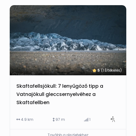
5
(1 Értékelés)
Skaftafellsjökull: 7 lenyűgöző tipp a
Vatnajökull gleccsernyelvéhez a
Skaftafellben
4.9 km
97 m
1
Tovább a részletekhez