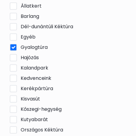
Állatkert
Barlang
Dél-dunántúli Kéktúra
Egyéb
Gyalogtúra
Hajózás
Kalandpark
Kedvenceink
Kerékpártúra
Kisvasút
Kőszegi-hegység
Kutyabarát
Országos Kéktúra