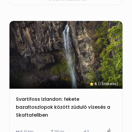
5
(1 Értékelés)
Svartifoss Izlandon: fekete
bazaltoszlopok között zúduló vízesés a
Skaftafellben
6.41 km
210 m
3