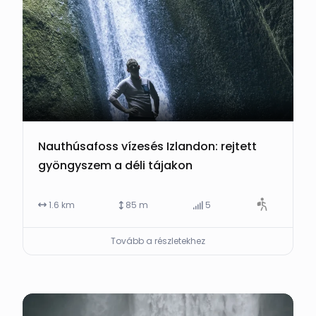
Nauthúsafoss vízesés Izlandon: rejtett
gyöngyszem a déli tájakon
1.6 km
85 m
5
Tovább a részletekhez