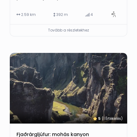
2.59 km
392 m
4
Tovább a részletekhez
5
(1 Értékelés)
Fjaðrárgljúfur: mohás kanyon