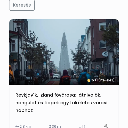
Keresés
5
(1 Értékelés)
Reykjavík, Izland fővárosa: látnivalók,
hangulat és tippek egy tökéletes városi
naphoz
2.8 km
36 m
1