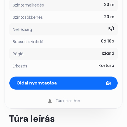
20 m
Szintemelkedés
20 m
Szintcsökkenés
5/1
Nehézség
0ó 10p
Becsült szintidő
Izland
Régió
Körtúra
Érkezés
Oldal nyomtatása
Túra jelentése
Túra leírás