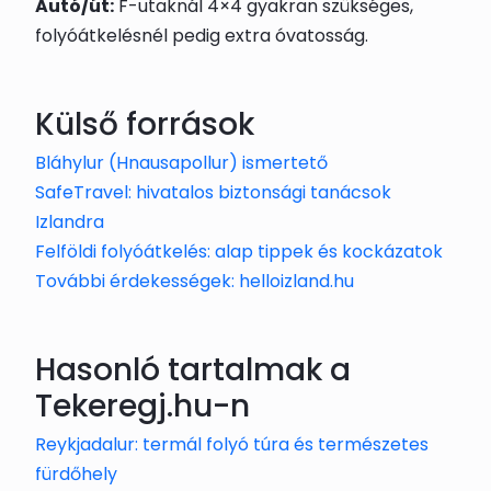
Autó/út:
F-utaknál 4×4 gyakran szükséges,
folyóátkelésnél pedig extra óvatosság.
Külső források
Bláhylur (Hnausapollur) ismertető
SafeTravel: hivatalos biztonsági tanácsok
Izlandra
Felföldi folyóátkelés: alap tippek és kockázatok
További érdekességek: helloizland.hu
Hasonló tartalmak a
Tekeregj.hu-n
Reykjadalur: termál folyó túra és természetes
fürdőhely