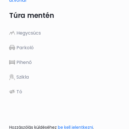
útvonal
Túra mentén
Hegycsúcs
Parkoló
Pihenő
Szikla
Tó
Hozzászólás küldéséhez
be kell jelentkezni
.