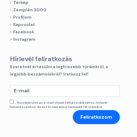
Térkép
Zemplén 3000
Profilom
Kapcsolat
Facebook
Instagram
Hírlevél feliratkozás
Szeretnél értesülni a legfrissebb túráinkról, a
legjobb beszámolókról? Iratkozz fel!
Hozzájárulok az e-mail címem felhasználásához, hírlevél
feliratkozáshoz, de azt ki nem adva harmadik fél számára.
Feliratkozom