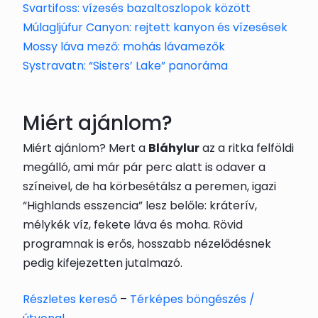
Svartifoss: vízesés bazaltoszlopok között
Múlagljúfur Canyon: rejtett kanyon és vízesések
Mossy láva mező: mohás lávamezők
Systravatn: “Sisters’ Lake” panoráma
Miért ajánlom?
Miért ajánlom? Mert a
Bláhylur
az a ritka felföldi
megálló, ami már pár perc alatt is odaver a
színeivel, de ha körbesétálsz a peremen, igazi
“Highlands esszencia” lesz belőle: kráterív,
mélykék víz, fekete láva és moha. Rövid
programnak is erős, hosszabb nézelődésnek
pedig kifejezetten jutalmazó.
Részletes kereső
–
Térképes böngészés /