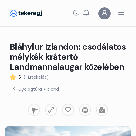
Skip to main content
Bláhylur Izlandon: csodálatos
mélykék krátertó
Landmannalaugar közelében
5
(1 Értékelés)
Gyalogtúra
> Izland