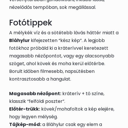
nézelődős tempóban, sok megállással.
Fotótippek
A mélykék víz és a sötétebb lávás háttér miatt a
Bláhylur
kifejezetten “kész kép”. A legjobb
fotókhoz próbáld ki a kráterívvel keretezett
magasabb nézőpontot, vagy egy alacsonyabb
szöget, ahol kövek és moha kerül előtérbe.
Borult időben filmesebb, napsütésben
kontrasztosabb a hangulat.
Magasabb nézőpont:
kráterív + tó színe,
klasszik “felföldi poszter”.
Előtér-trükk:
kövek/mohafoltok a kép elejére,
hogy legyen mélység.
Tájkép-mód:
a Bláhylur csak egy elem a