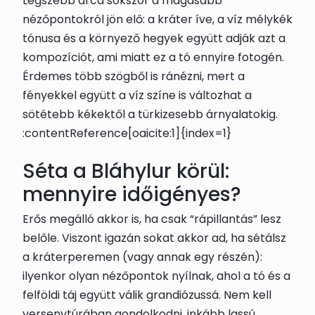
Legszebb arca sokszor a magasabb
nézőpontokról jön elő: a kráter íve, a víz mélykék
tónusa és a környező hegyek együtt adják azt a
kompozíciót, ami miatt ez a tó ennyire fotogén.
Érdemes több szögből is ránézni, mert a
fényekkel együtt a víz színe is változhat a
sötétebb kékektől a türkizesebb árnyalatokig.
:contentReference[oaicite:1]{index=1}
Séta a Bláhylur körül:
mennyire időigényes?
Erős megálló akkor is, ha csak “rápillantás” lesz
belőle. Viszont igazán sokat akkor ad, ha sétálsz
a kráterperemen (vagy annak egy részén):
ilyenkor olyan nézőpontok nyílnak, ahol a tó és a
felföldi táj együtt válik grandiózussá. Nem kell
versenytúrában gondolkodni, inkább lassú,