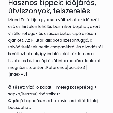
Hasznos tippek: időjárás,
útviszonyok, felszerelés
Izland Felföldjén gyorsan változhat az idő: szél,
eső és hirtelen lehűlés bármikor bejöhet, ezért
vízálló rétegek és csúszásbiztos cipő erősen
ajánlott. Az F-utak állapota szezonfüggő, a
folyóátkelések pedig csapadéktól és olvadástól
is változhatnak, így indulás előtt érdemes a
hivatalos biztonsági és útinformációs oldalakat
megnézni. :contentReference[oaicite:3]
{index=3}
Öltözet:
vízálló kabát + meleg középréteg +
sapka/kesztyű “bármikor”.
Cipő:
jó tapadás, mert a kavicsos felföldi talaj
becsaphat.