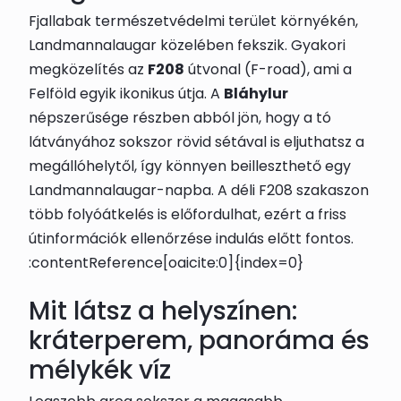
Fjallabak természetvédelmi terület környékén,
Landmannalaugar közelében fekszik. Gyakori
megközelítés az
F208
útvonal (F-road), ami a
Felföld egyik ikonikus útja. A
Bláhylur
népszerűsége részben abból jön, hogy a tó
látványához sokszor rövid sétával is eljuthatsz a
megállóhelytől, így könnyen beilleszthető egy
Landmannalaugar-napba. A déli F208 szakaszon
több folyóátkelés is előfordulhat, ezért a friss
útinformációk ellenőrzése indulás előtt fontos.
:contentReference[oaicite:0]{index=0}
Mit látsz a helyszínen:
kráterperem, panoráma és
mélykék víz