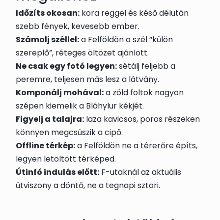
Időzíts okosan:
kora reggel és késő délután
szebb fények, kevesebb ember.
Számolj széllel:
a Felföldön a szél “külön
szereplő”, réteges öltözet ajánlott.
Ne csak egy fotó legyen:
sétálj feljebb a
peremre, teljesen más lesz a látvány.
Komponálj mohával:
a zöld foltok nagyon
szépen kiemelik a Bláhylur kékjét.
Figyelj a talajra:
laza kavicsos, poros részeken
könnyen megcsúszik a cipő.
Offline térkép:
a Felföldön ne a térerőre építs,
legyen letöltött térképed.
Útinfó indulás előtt:
F-utaknál az aktuális
útviszony a döntő, ne a tegnapi sztori.