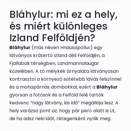
Bláhylur: mi ez a hely,
és miért különleges
Izland Felföldjén?
Bláhylur
(más néven Hnausapollur) egy
látványos krátertó Izland déli Felföldjén, a
Fjallabak térségben, Landmannalaugar
közelében. A tó mélykék árnyalata látványosan
kontrasztol a környező sötétebb lávás felszínnel
és a mohapárnás dombokkal, ezért a
Bláhylur
gyorsan a fotósok és a Felföld felé tartók
kedvenc “nagy látvány, kis idő” megállója lesz. A
hely varázsa pont az, hogy pár perc alatt is üt,
de ha adsz neki időt, rétegenként nyílik meg.