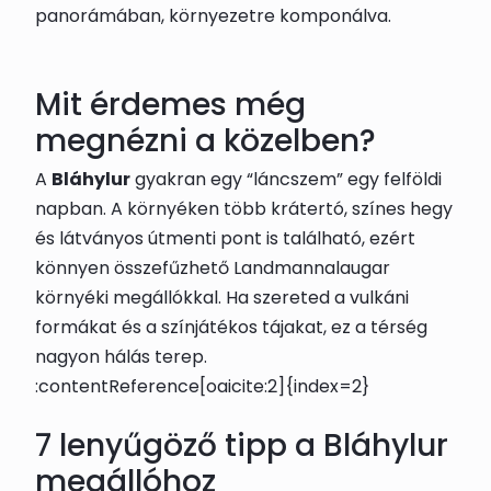
panorámában, környezetre komponálva.
Mit érdemes még
megnézni a közelben?
A
Bláhylur
gyakran egy “láncszem” egy felföldi
napban. A környéken több krátertó, színes hegy
és látványos útmenti pont is található, ezért
könnyen összefűzhető Landmannalaugar
környéki megállókkal. Ha szereted a vulkáni
formákat és a színjátékos tájakat, ez a térség
nagyon hálás terep.
:contentReference[oaicite:2]{index=2}
7 lenyűgöző tipp a Bláhylur
megállóhoz