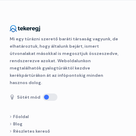
Mi egy túrázni szerető baráti társaság vagyunk, de
elhatároztuk, hogy általunk bejárt, ismert
útvonalakat másokkal is megosztjuk összeszedve,
rendszerezve azokat. Weboldalunkon
megtalálhatók gyalogtúráktól kezdve
kerékpártúrákon át az infópontokig minden
hasznos dolog.
Sötét mód
Főoldal
Blog
Részletes kereső