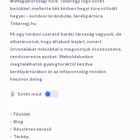
Mi egy túrázni szerető baráti társaság vagyunk, de
elhatároztuk, hogy általunk bejárt, ismert
útvonalakat másokkal is megosztjuk összeszedve,
rendszerezve azokat. Weboldalunkon
megtalálhatók gyalogtúráktól kezdve
kerékpártúrákon át az infópontokig minden
hasznos dolog.
Sötét mód
Főoldal
Blog
Részletes kereső
Térkép