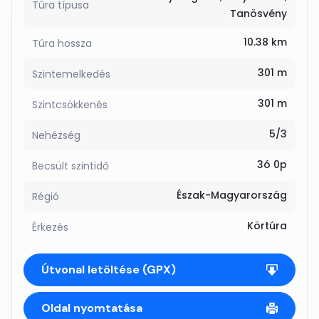
Túra típusa
Tanösvény
10.38 km
Túra hossza
301 m
Szintemelkedés
301 m
Szintcsökkenés
5/3
Nehézség
3ó 0p
Becsült szintidő
Észak-Magyarország
Régió
Körtúra
Érkezés
Útvonal letöltése (GPX)
Oldal nyomtatása