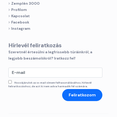
Zemplén 3000
Profilom
Kapcsolat
Facebook
Instagram
Hírlevél feliratkozás
Szeretnél értesülni a legfrissebb túráinkról, a
legjobb beszámolókról? Iratkozz fel!
Hozzájárulok az e-mail címem felhasználásához, hírlevél
feliratkozáshoz, de azt ki nem adva harmadik fél számára.
Feliratkozom