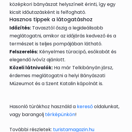
középkori bányászat helyszíneit érinti, így egy
kicsit időutazásként is felfogható.
Hasznos tippek a látogatáshoz
Időzítés:
Tavasztól őszig a legideálisabb
meglátogatni, amikor az időjárás kedvező és a
természet is teljes pompájában látható.
Felszerelés:
Kényelmes túracipő, esőkabát és
elegendő ivóvíz ajánlott.
Közeli látnivalók:
Ha már Telkibányán jársz,
érdemes meglátogatni a helyi Bányászati
Múzeumot és a Szent Katalin kápolnát is.
Hasonló túrákhoz használd a
kereső
oldalunkat,
vagy barangolj
térképünkön
!
További részletek:
turistamagazin.hu