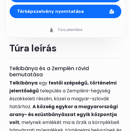
Térképszelvény nyomtatása
Túra jelentése
Túra leírás
Telkibánya és a Zemplén rövid
bemutatása
Telkibánya
egy
festői szépségű, történelmi
jelentőségű
település a Zempléni-hegység
északkeleti részén, közel a magyar–szlovák
határhoz.
A község egykor a magyarországi
arany- és ezüstbányászat egyik központja
volt
, melynek emlékét ma is őrzik a környékbeli
bányászati műemlékek, történelmi helyszínek és