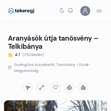
Skip to main content
Aranyásók útja tanösvény –
Telkibánya
4.7
(3 Értékelés)
Gyalogtúra
Kutyabarát
Tanösvény
> Észak-
Magyarország