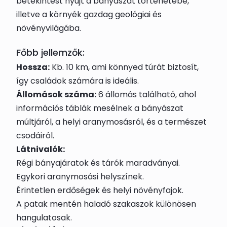
betekintést nyújt a bányászat történetébe,
illetve a környék gazdag geológiai és
növényvilágába.
Főbb jellemzők:
Hossza:
Kb. 10 km, ami könnyed túrát biztosít,
így családok számára is ideális.
Állomások száma:
6 állomás található, ahol
információs táblák mesélnek a bányászat
múltjáról, a helyi aranymosásról, és a természet
csodáiról.
Látnivalók:
Régi bányajáratok és tárók maradványai.
Egykori aranymosási helyszínek.
Érintetlen erdőségek és helyi növényfajok.
A patak mentén haladó szakaszok különösen
hangulatosak.