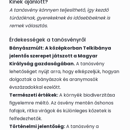
Kinek ajánlott?
A tanösvény könnyen teljesíthető, így kezdő
túrázóknak, gyerekeknek és idősebbeknek is
remek választás.
Érdekességek a tanösvényről
Bányászmúlt:
A középkorban Telkibánya
jelentős szerepet játszott a Magyar
Királyság gazdaságában.
A tanösvény
lehetőséget nyújt arra, hogy elképzeljük, hogyan
dolgoztak a bányászok és aranymosók
évszázadokkal ezelőtt.
Természeti értékek:
A környék biodiverzitása
figyelemre méltó. Az ösvény mentén őshonos
fafajok, ritka virágok és különleges kőzetek is
felfedezhetők.
Történelmi jelentőség:
A tanösvény a