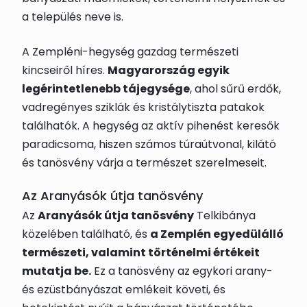
a település neve is.
A Zempléni-hegység gazdag természeti
kincseiről híres.
Magyarország egyik
legérintetlenebb tájegysége
, ahol sűrű erdők,
vadregényes sziklák és kristálytiszta patakok
találhatók. A hegység az aktív pihenést keresők
paradicsoma, hiszen számos túraútvonal, kilátó
és tanösvény várja a természet szerelmeseit.
Az Aranyásók útja tanösvény
Az
Aranyásók útja tanösvény
Telkibánya
közelében található, és
a Zemplén egyedülálló
természeti, valamint történelmi értékeit
mutatja be.
Ez a tanösvény az egykori arany-
és ezüstbányászat emlékeit követi, és