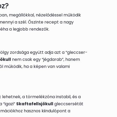
oz?
ban, megállókkal, nézelődéssel működik
 mennyi a szél. Őszinte recept a nagy
néha a legjobb rendezők.
völgy zordsága együtt adja azt a “gleccser-
jökull
nem csak egy “jégdarab”, hanem
 jól működik, ha a képen van valami
 lehetnek, a törmelékzóna instabil, és a
 “igazi”
Skaftafellsjökull
gleccsersétát
formációkhoz hasznos kiindulópont a