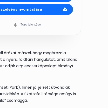
pszelvény nyomtatása
Túra jelentése
ell órákat mászni, hogy megérezd a
t a nyers, földtani hangulatot, amit Izland
yütt adják a “gleccserképeslap” élményt.
eti Park). Innen jól jelzett útvonalak
artvidékén. A Skaftafell térsége amúgy is
való” csomaggá.