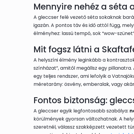
Mennyire nehéz a séta a 
A gleccser felé vezető séta sokaknak bar
igazán. A pontos táv és idő attól függ, mel
élményhez: lassú tempó, sok “wow-szünet”,
Mit fogsz látni a Skaftaf
A helyszíni élmény leginkább a kontrasztok
színházat”, amitől megállsz egy pillanatra
egy teljes rendszer, ami lefolyik a Vatnajö
méretarány: ösvény, emberalak, vagy akár
Fontos biztonság: glecc
A gleccser egyik legfontosabb szabálya:
n
körülmények gyorsan változhatnak. A helysz
szeretnél, válassz szakképzett vezetett túr