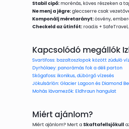
Stabil cipő:
morénás, köves részeken a ta
Ne menj a jégre:
gleccserre csak vezetővel
Komponálj méretarányt:
ösvény, emberal
Checkeld az útinfót:
road.is + SafeTravel
Kapcsolódó megállók Iz
Svartifoss: bazaltoszlopok között zúduló ví
Dyrhólaey: panorámás fok a déli parton
Skógafoss: ikonikus, dübörgő vízesés
Jökulsárlón: Glacier Lagoon és Diamond B
Mohás lávamezők: Eldhraun hangulat
Miért ajánlom?
Miért ajánlom? Mert a
Skaftafellsjökull
az