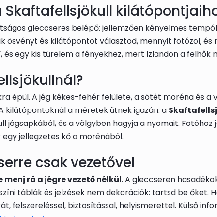
Skaftafellsjökull kilátópontjaih
átságos gleccseres belépő: jellemzően kényelmes tempó
yik ösvényt és kilátópontot választod, mennyit fotózol, és
 és egy kis türelem a fényekhez, mert Izlandon a felhők 
ellsjökullnál?
ra épül. A jég kékes-fehér felülete, a sötét moréna és a 
. A kilátópontoknál a méretek ütnek igazán: a
Skaftafells
kull jégsapkából, és a völgyben hagyja a nyomait. Fotóhoz
 egy jellegzetes kő a morénából.
serre csak vezetővel
e menj rá a jégre vezető nélkül
. A gleccseren hasadékok
íni táblák és jelzések nem dekorációk: tartsd be őket. Ha
át, felszereléssel, biztosítással, helyismerettel. Külső in