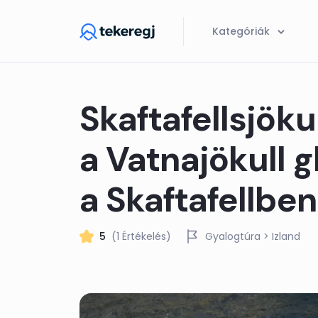
Skip to main content
Kategóriák
Skaftafellsjöku
a Vatnajökull 
a Skaftafellben
5
(1 Értékelés)
Gyalogtúra
> Izland