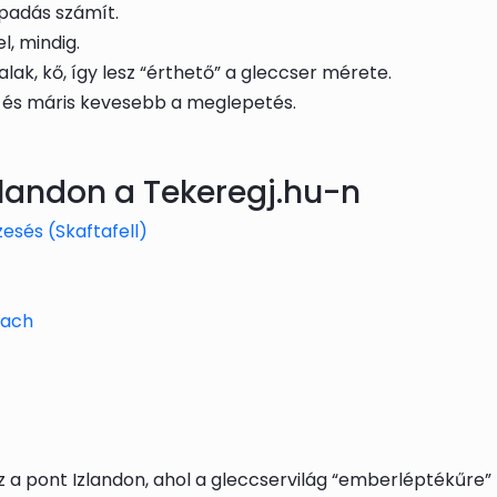
padás számít.
, mindig.
ak, kő, így lesz “érthető” a gleccser mérete.
, és máris kevesebb a meglepetés.
landon a Tekeregj.hu-n
zesés (Skaftafell)
each
 a pont Izlandon, ahol a gleccservilág “emberléptékűre