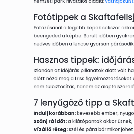
nemzeti park hivatalos oldala:
vatnajokulst
Fotótippek a Skaftafells
Fotózásánál a legjobb képek sokszor akkor
beengeded a képbe. Borult időben gyakran 
nedves időben a lencse gyorsan párásodik,
Hasznos tippek: időjárás
Izlandon az időjárás pillanatok alatt vált h
előtt nézd meg a friss figyelmeztetéseket 
nem túlbiztosítás, hanem az alapfelszerelé
7 lenyűgöző tipp a Skaft
Indulj korábban:
kevesebb ember, nyugod
Szánj rá időt:
a kilátópontok akkor ütnek, 
Vízálló réteg:
szél és pára bármikor jöhet