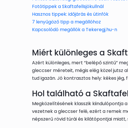
Fotótippek a Skaftafellsjökullnál
Hasznos tippek: időjárás és útinfók
7 lenyűgöző tipp a megállóhoz
Kapcsolódó megállók a Tekeregj.hu-n
Miért különleges a Skaft
Azért különleges, mert “belépő szintű” me
gleccser méreteit, mégis elég közel jutsz ah
tud igazán. Jó kontrasztos hely: kékes jég,
Hol található a Skaftafel
Megközelítésének klasszik kiindulópontja a 
vezetnek a gleccser felé, ezért a remek meg
népszerű rövid túrái és kilátópontjai miat