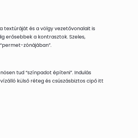
textúráját és a völgy vezetővonalait is
ig erősebbek a kontrasztok. Szeles,
“permet-zónájában”.
nösen tud “színpadot építeni”. Indulás
 vízálló külső réteg és csúszásbiztos cipő itt