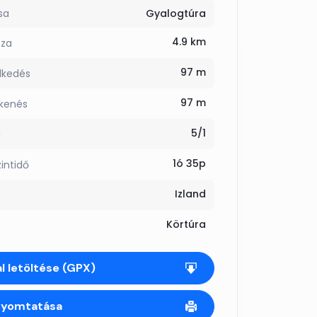
sa
Gyalogtúra
4.9 km
sza
97 m
lkedés
97 m
kkenés
5/1
g
1ó 35p
zintidő
Izland
Körtúra
l letöltése (GPX)
nyomtatása