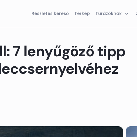
Részletes kereső
Térkép
Túrázóknak
ll: 7 lenyűgöző tipp
gleccsernyelvéhez