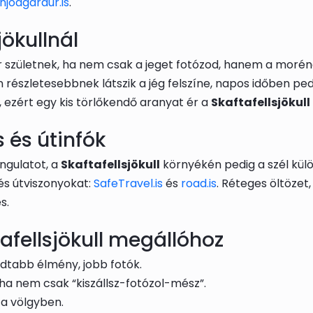
hjodgardur.is
.
jökullnál
 születnek, ha nem csak a jeget fotózod, hanem a moréna 
részletesebbnek látszik a jég felszíne, napos időben ped
 ezért egy kis törlőkendő aranyat ér a
Skaftafellsjökull
 és útinfók
angulatot, a
Skaftafellsjökull
környékén pedig a szél külö
és útviszonyokat:
SafeTravel.is
és
road.is
. Réteges öltözet,
s.
afellsjökull megállóhoz
tabb élmény, jobb fotók.
ha nem csak “kiszállsz-fotózol-mész”.
 a völgyben.