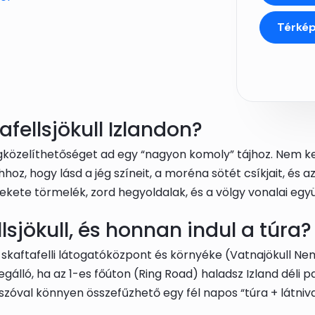
Térké
afellsjökull Izlandon?
gközelíthetőséget ad egy “nagyon komoly” tájhoz. Nem k
hoz, hogy lásd a jég színeit, a moréna sötét csíkjait, és az
 fekete törmelék, zord hegyoldalak, és a völgy vonalai eg
lsjökull, és honnan indul a túra?
skaftafelli látogatóközpont és környéke (Vatnajökull Nemz
álló, ha az 1-es főúton (Ring Road) haladsz Izland déli p
t, szóval könnyen összefűzhető egy fél napos “túra + látni