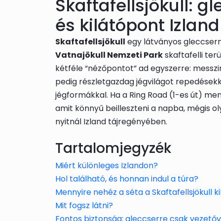
Skaftafellsjökull: g
és kilátópont Izland
Skaftafellsjökull
egy látványos gleccserny
Vatnajökull Nemzeti Park
skaftafelli ter
kétféle “nézőpontot” ad egyszerre: messzi
pedig részletgazdag jégvilágot repedések
jégformákkal. Ha a Ring Road (1-es út) ment
amit könnyű beilleszteni a napba, mégis ol
nyitnál Izland tájregényében.
Tartalomjegyzék
Miért különleges Izlandon?
Hol található, és honnan indul a túra?
Mennyire nehéz a séta a Skaftafellsjökull k
Mit fogsz látni?
Fontos biztonság: gleccserre csak vezetőv