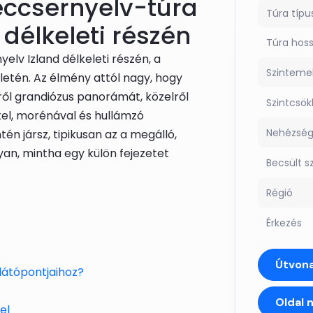
leccsernyelv-túra
Túra típu
 délkeleti részén
Túra hos
elv Izland délkeleti részén, a
Szinteme
ületén. Az élmény attól nagy, hogy
ről grandiózus panorámát, közelről
Szintcsö
kel, morénával és hullámzó
Nehézsé
én jársz, tipikusan az a megálló,
yan, mintha egy külön fejezetet
Becsült s
Régió
Érkezés
Útvona
ilátópontjaihoz?
Oldal 
el