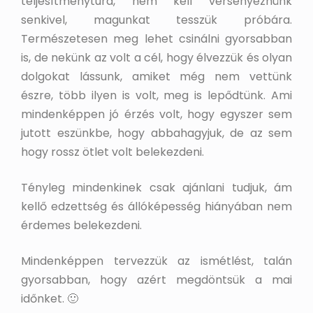
teljesítménytúra, nem kell versenyeznünk
senkivel, magunkat tesszük próbára.
Természetesen meg lehet csinálni gyorsabban
is, de nekünk az volt a cél, hogy élvezzük és olyan
dolgokat lássunk, amiket még nem vettünk
észre, több ilyen is volt, meg is lepődtünk. Ami
mindenképpen jó érzés volt, hogy egyszer sem
jutott eszünkbe, hogy abbahagyjuk, de az sem
hogy rossz ötlet volt belekezdeni.
Tényleg mindenkinek csak ajánlani tudjuk, ám
kellő edzettség és állóképesség hiányában nem
érdemes belekezdeni.
Mindenképpen tervezzük az ismétlést, talán
gyorsabban, hogy azért megdöntsük a mai
időnket. 🙂