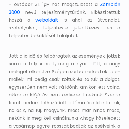
– október 31. Így hát megszületett a
Zemplén
3000
nevű teljesítménytúránk. Elkészítettük
hozzá a
weboldalt
is ahol az útvonalat,
szabályokat, teljesítésre jelentkezést és a
teljesítés beküldését találjátok!
Jött a jó idő és felpörögtek az események, jöttek
sorra a teljesítések, még a nyár előtt, a nagy
meleget elkerülve. Szépen sorban érkeztek az e-
mailek, mi pedig csak toltuk és toltuk a dolgot,
egyszerűen nem volt rá időnk, amikor lett volna,
akkor az időjárás nem kedvezett nekünk. Szerda
körül random felhozódott a téma és eldöntöttük,
ha esik, ha fúj, megyünk, most már nincs mese,
nekünk is meg kell csinálnunk! Ahogy közeledett
a vasárnap egyre rosszabbodtak az esélyeink a