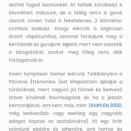
aszfalt fogad bennünket. Itt felfelé körülbelül 4
kilométert mászunk, de a feléig nincs is gond,
viszont onnen indul a feketeleves, 2 kilométer
combos szakasz. Ahogy elérünk a szigorúan
őrzött objektumhoz, azonnal forduljunk meg a
kerítésnél és guruljunk lejjebb mert nem szeretik
a látogatókat, azokat meg főleg nem, akik
fotózgatnak is!
Innen tempósan hamar leérünk Telkibányára a
Pitvaros Étterembe (ezt kifejezetten ajánljuk a
túrázóknak, mert nagyon jól főznek és kedvező
árban kínálnak finomságokat és ha a jelszót
bemondjátok, ami nem más, mint:
ZEMPLÉN 3000
,
még kedvezőbb vagy esetleg egy nagyobb
adagot kaptok az asztalotokra). Itt egy órát
szántunk ebédre és pihenőre, ami hamar és