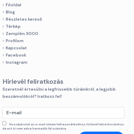
Főoldal
Blog
Részletes kereső
Térkép
Zemplén 3000
Profilom
Kapcsolat
Facebook
Instagram
Hírlevél feliratkozás
Szeretnél értesülni a legfrissebb túráinkról, a legjobb
beszámolókról? Iratkozz fel!
Hozzájárulok az e-mail címem felhasználásához, hírlevél feliratkozáshoz,
de azt ki nem adva harmadik fél számára.