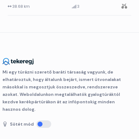
38.68 km
3
Mi egy túrázni szerető baráti társaság vagyunk, de
elhatároztuk, hogy általunk bejárt, ismert útvonalakat
másokkal is megosztjuk összeszedve, rendszerezve
azokat. Weboldalunkon megtalálhatók gyalogtúráktól
kezdve kerékpártúrákon át az infópontokig minden
hasznos dolog.
Sötét mód