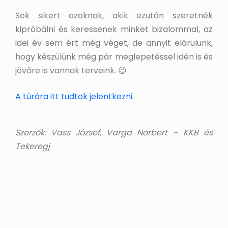
Sok sikert azoknak, akik ezután szeretnék
kipróbálni és keressenek minket bizalommal, az
idei év sem ért még véget, de annyit elárulunk,
hogy készülünk még pár meglepetéssel idén is és
jövőre is vannak terveink. 😉
A túrára itt tudtok jelentkezni.
Szerzők: Vass József, Varga Norbert – KKB és
Tekeregj