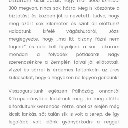
biztattam kicsit Józsit, hogy már 3000 szintből
300 megvan, nincs sok hátra. Meg is köszönte a
bíztatást és közben jót is nevetett, tudva, hogy
még azért sok kilométer és szint áll előttünk!
Haladtunk kifelé Vágáshutáról, Józsi
megjegyezte, hogy ,,ma itt bizony fázni nem
fogunk” és oda kell figyeljünk a sör… akarom
mondani a folyadék pótlására! Nagy
szerencsénkre a Zemplén falvai jól ellátottak,
vízzel és sörrel is érdemes feltankolni az üres
kulacsokat, hogy a hegyeken ne legyen gondunk!
Visszagurultunk egészen Pálházáig, onnantól
Kőkapu irányába lódultunk meg, de még előtte
elfordultunk Gerendás-rétre, ahol az elején még
kicsit lankás, sőt talán sík is volt a terep, de így
legalább volt időnk gyönyörködni a reggeli