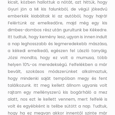
kicsit, közben hallottuk a nótát, azt hittük, hogy
Gyuri jön a Mi kis falunkból, de végül jókedvű
emberkék kiabáltak ki az autóból, hogy hajrá!
Felértünk az emelkedőre, majd még egy kis
dimbes-dombos rész után gurultunk be Kékedre.
Itt tudtuk, hogy kemény lesz, ugyan is innen indult
a nap leghosszabb és legmeredekebb mászása,
a kékedi emelkedő, egészen fel László tanyáig.
Józsi mondta, hogy ez volt a mumusa, több
helyen 10%-os meredekségű. Felfelékben a már
bevált, szokásos módszerünket alkalmaztuk,
hogy mindenki saját tempóban megy és fent
találkozunk. Itt meg kellett állnom ugyanis volt
rajtam egy mellényszerű kis bogárháló a mez
alatt, nos ezt le kellett vennem, mert felfelé is
volt és egyébként is telibe sütött a nap. Tudtuk,
hogy ha ez megvan akkor innentől szinte már