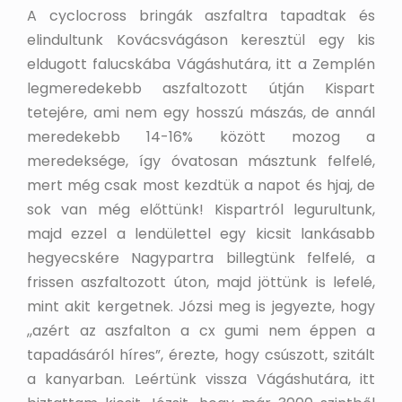
A cyclocross bringák aszfaltra tapadtak és
elindultunk Kovácsvágáson keresztül egy kis
eldugott falucskába Vágáshutára, itt a Zemplén
legmeredekebb aszfaltozott útján Kispart
tetejére, ami nem egy hosszú mászás, de annál
meredekebb 14-16% között mozog a
meredeksége, így óvatosan másztunk felfelé,
mert még csak most kezdtük a napot és hjaj, de
sok van még előttünk! Kispartról legurultunk,
majd ezzel a lendülettel egy kicsit lankásabb
hegyecskére Nagypartra billegtünk felfelé, a
frissen aszfaltozott úton, majd jöttünk is lefelé,
mint akit kergetnek. Józsi meg is jegyezte, hogy
,,azért az aszfalton a cx gumi nem éppen a
tapadásáról híres”, érezte, hogy csúszott, szitált
a kanyarban. Leértünk vissza Vágáshutára, itt