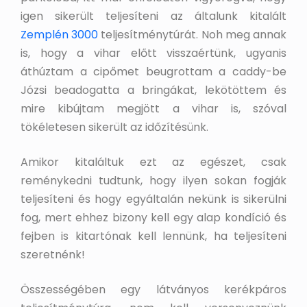
igen sikerült teljesíteni az általunk kitalált
Zemplén 3000
teljesítménytúrát. Noh meg annak
is, hogy a vihar előtt visszaértünk, ugyanis
áthúztam a cipőmet beugrottam a caddy-be
Józsi beadogatta a bringákat, lekötöttem és
mire kibújtam megjött a vihar is, szóval
tökéletesen sikerült az időzítésünk.
Amikor kitaláltuk ezt az egészet, csak
reménykedni tudtunk, hogy ilyen sokan fogják
teljesíteni és hogy egyáltalán nekünk is sikerülni
fog, mert ehhez bizony kell egy alap kondíció és
fejben is kitartónak kell lennünk, ha teljesíteni
szeretnénk!
Összességében egy látványos kerékpáros