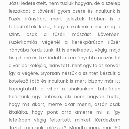
Józsi ledefektelt, nem tudjuk hogyan, de a szelep
leszakadt a tövénél, gyors csere és indultunk is
Füzér irányába, mert jelezték többen is a
teljesítettek közül, hogy sokaknak nincs meg a
szint, csak a füzéri mászást követően.
Füzérkomlós végénél a kerékpárúton Füzér
irányába fordultunk, itt is emelkedett végig, majd
kis pihenő és kezdődött a keményebb mászás fel
a vár parkolójáig, hiányzott, mint egy falat kenyér
így a végére. Gyorsan néztük a szintet készült a
kötelező fotó és indultunk is mert bizony már itt
kopogtatott a vihar a sisakunkon. Lefelében
felértünk egy autósra, aki nem nagyon tudta,
hogy mit akart, merre akar menni, aztán csak
kitalálta, hogy pont arra amerre mi is, így
lefelében végig feltartott minket. Kérdeztem
Józsit menjünk, előzzük? Mondta igen, már 60