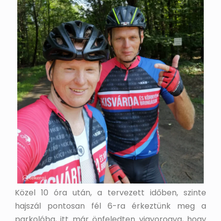
Közel 10 óra után, a tervezett időben, szinte
hajszál pontosan fél 6-ra érkeztünk meg a
parkolóba, itt már önfeledten vigyorogva, hogy