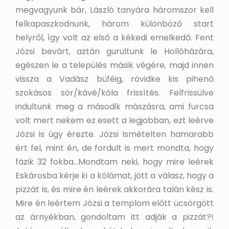
megvagyunk bár, László tanyára háromszor kell
felkapaszkodnunk, három különböző start
helyről, így volt az első a kékedi emelkedő. Fent
Józsi bevárt, aztán gurultunk le Hollóházára,
egészen le a település másik végére, majd innen
vissza a Vadász büféig, rövidke kis pihenő
szokásos sör/kávé/kóla frissítés. Felfrissülve
indultunk meg a második mászásra, ami furcsa
volt mert nekem ez esett a legjobban, ezt leérve
Józsi is úgy érezte. Józsi ismételten hamarabb
ért fel, mint én, de fordult is mert mondta, hogy
fázik 32 fokba…Mondtam neki, hogy mire leérek
Eskárosba kérje ki a kólámat, jött a válasz, hogy a
pizzát is, és mire én leérek akkorára talán kész is.
Mire én leértem Józsi a templom előtt ücsörgött
az árnyékban, gondoltam itt adják a pizzát?!