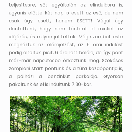
teljesítésre, sőt egyáltalán az elindulásra is,
ugyanis előtte két nap is esett az eső, de nem
csak úgy esett, hanem ESETT! Végül úgy
döntöttünk, hogy nem tántorít el minket az
időjárás, és milyen jól tettük. Még szombat este
megnéztük az előrejelzést, az 5 órai indulást
pedig eltoltuk picit, 6 óra lett belőle, de így pont
már-már napsütésbe érkeztünk meg. Szokásos
zempléni start pontunk és a túra kezdőpontja is,
a pálházi a benzinkút parkolója. Gyorsan
pakoltunk és el is indultunk 7:30-kor.