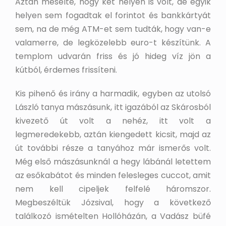
Aztán mesélte, hogy két helyen is volt, de egyik
helyen sem fogadtak el forintot és bankkártyát
sem, na de még ATM-et sem tudták, hogy van-e
valamerre, de legközelebb euro-t készítünk. A
templom udvarán friss és jó hideg víz jön a
kútból, érdemes frissíteni.
Kis pihenő és irány a harmadik, egyben az utolsó
László tanya mászásunk, itt igazából az Skárosból
kivezető út volt a nehéz, itt volt a
legmeredekebb, aztán kiengedett kicsit, majd az
út további része a tanyához már ismerős volt.
Még első mászásunknál a hegy lábánál letettem
az esőkabátot és minden felesleges cuccot, amit
nem kell cipeljek felfelé háromszor.
Megbeszéltük Józsival, hogy a következő
találkozó ismételten Hollóházán, a Vadász büfé