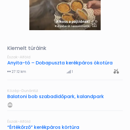
Kiemelt túráink
Észak-Alföld
Anyita-tó – Dobapuszta kerékpáros ökotúra
27.12 km
1
Közép-Dunántúl
Balatoni bob szabadidőpark, kalandpark
Észak-Alföld
“Értékőrző” kerékpáros körtúra