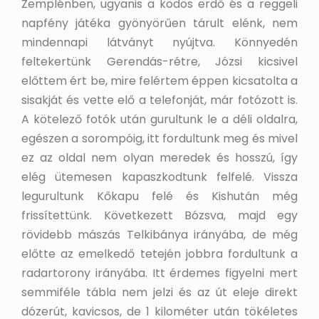
Zemplénben, ugyanis a ködös erdő és a reggeli
napfény játéka gyönyörűen tárult elénk, nem
mindennapi látványt nyújtva. Könnyedén
feltekertünk Gerendás-rétre, Józsi kicsivel
előttem ért be, mire felértem éppen kicsatolta a
sisakját és vette elő a telefonját, már fotózott is.
A kötelező fotók után gurultunk le a déli oldalra,
egészen a sorompóig, itt fordultunk meg és mivel
ez az oldal nem olyan meredek és hosszú, így
elég ütemesen kapaszkodtunk felfelé. Vissza
legurultunk Kőkapu felé és Kishután még
frissítettünk. Következett Bózsva, majd egy
rövidebb mászás Telkibánya irányába, de még
előtte az emelkedő tetején jobbra fordultunk a
radartorony irányába. Itt érdemes figyelni mert
semmiféle tábla nem jelzi és az út eleje direkt
dózerút, kavicsos, de 1 kilométer után tökéletes