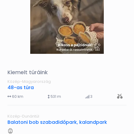
Kiemelt túráink
Közép-Magyarország
48-as túra
60 km
531 m
3
Közép-Dunántúl
Balatoni bob szabadidőpark, kalandpark