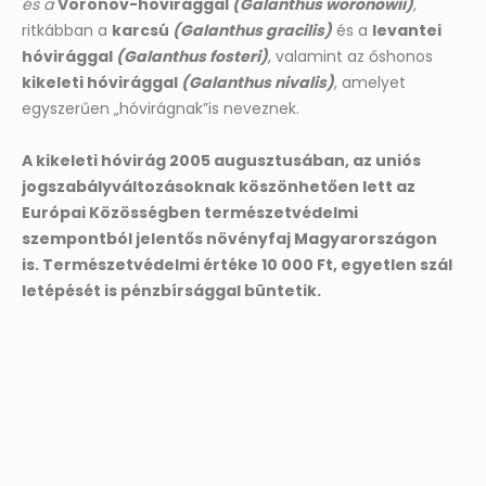
és a
Voronov-hóvirággal
(Galanthus woronowii)
,
ritkábban a
karcsú
(Galanthus gracilis)
és a
levantei
hóvirággal
(Galanthus fosteri)
, valamint az őshonos
kikeleti hóvirággal
(Galanthus nivalis)
, amelyet
egyszerűen „hóvirágnak”
is neveznek.
A kikeleti hóvirág 2005 augusztusában, az uniós
jogszabályváltozásoknak köszönhetően lett az
Európai Közösségben természetvédelmi
szempontból jelentős növényfaj Magyarországon
is.
Természetvédelmi értéke 10 000 Ft, egyetlen szál
letépését is pénzbírsággal büntetik.