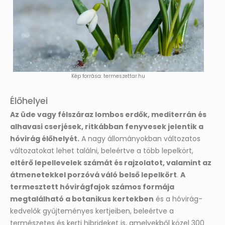
Kép forrása: termeszettar.hu
Élőhelyei
Az üde vagy félszáraz lombos erdők, mediterrán és
alhavasi cserjések, ritkábban fenyvesek jelentik a
hóvirág élőhelyét.
A nagy állományokban változatos
változatokat lehet találni, beleértve a több lepelkört,
eltérő lepellevelek számát és rajzolatot, valamint az
átmenetekkel porzóvá váló belső lepelkört
.
A
termesztett hóvirágfajok számos formája
megtalálható a botanikus kertekben
és a hóvirág-
kedvelők gyűjteményes kertjeiben, beleértve a
természetes és kerti hibrideket is, amelyekből közel 300