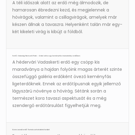
A téli időszak alatt az erdő még álmodozik, de
hamarosan ébredezni kezd, és megjelennek a
hóvirágok, valamint a csillagvirágok, amelyek már
készen állnak a tavaszra. Helyenként talán már egy-
két kikeleti virág is kibújt a földből.
Fertő-Hanság Nemzeti Park – Erdei séta egy keményfás maradvány erdőben
A hédervári Vadaskerti erdő egy csöpp kis
maradványa a hajdan folyóink magas árterét szinte
összefüggő galéria erdőként övező keményfás
ligeterdőknek. Ennek az erdőtípusnak egyik jellemző
lágyszárú növénye a hóvirág. Sétánk során a
természet kora tavaszi aspektusát és a még
szendergő erdőtársulást figyelhetjük meg.
Kerecsendi erdő Természetvédelmi terület