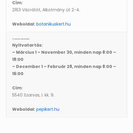
Cím:
2163 Vácrátót, Alkotmány út 2-4.
Weboldal:
botanikuskert.hu
Szarvasi Arborétum
Nyitvatartás:
– Március 1 – November 30, minden nap 8:00 –
18:00
– December 1 – Február 28, minden nap 8:00 –
16:00
Cím:
5540 Szarvas, I. kk. 9.
Weboldal:
pepikert.hu