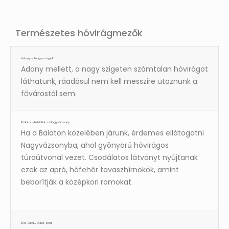
Természetes hóvirágmezők
Adony – Nagy-sziget
Adony mellett, a nagy szigeten számtalan hóvirágot
láthatunk, ráadásul nem kell messzire utaznunk a
fővárostól sem.
Balaton-felvidék – Nagyvázsony
Ha a Balaton közelében járunk, érdemes ellátogatni
Nagyvázsonyba, ahol gyönyörű hóvirágos
túraútvonal vezet. Csodálatos látványt nyújtanak
ezek az apró, hófehér tavaszhírnökök, amint
beborítják a középkori romokat.
Érd-Ófalu, Duna-part