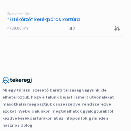
Észak-Alföld
“Értékőrző” kerékpáros körtúra
38.68 km
3
Mi egy túrázni szerető baráti társaság vagyunk, de
elhatároztuk, hogy általunk bejárt, ismert útvonalakat
másokkal is megosztjuk összeszedve, rendszerezve
azokat. Weboldalunkon megtalálhatók gyalogtúráktól
kezdve kerékpártúrákon át az infópontokig minden
hasznos dolog.