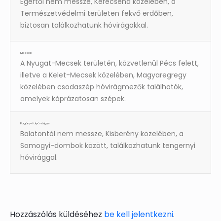
Egertől nem messze, Kerecsend közelében, a
Természetvédelmi területen fekvő erdőben,
biztosan találkozhatunk hóvirágokkal.
Mecsek
A Nyugat-Mecsek területén, közvetlenül Pécs felett,
illetve a Kelet-Mecsek közelében, Magyaregregy
közelében csodaszép hóvirágmezők találhatók,
amelyek káprázatosan szépek.
Pogány-folyó völgye
Balatontól nem messze, Kisberény közelében, a
Somogyi-dombok között, találkozhatunk tengernyi
hóvirággal.
Hozzászólás küldéséhez
be kell jelentkezni
.