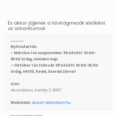
És akkor jöjjenek a hóvirágmezők elsőként
az arborétumok
Alcsúti arborétum
Nyitvatartás:
– Március 1 és szeptember 30 között: 10:00-
18:00 óráig, minden nap.
– Október 1 és február 28 között: 10:00-16:00
óráig, Hétfő, Kedd, Szerda Zárva!
Cím:
Alcsútdoboz, Kastély 2, 8087
Weboldal:
alcsuti-arboretum.hu
ERTI Központ, Kutatóállomás és Arborétum