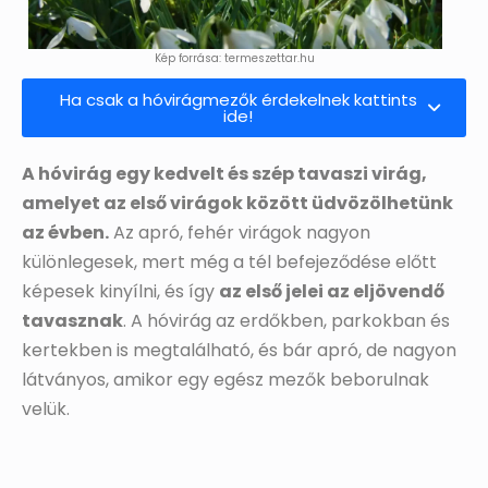
Kép forrása: termeszettar.hu
Ha csak a hóvirágmezők érdekelnek kattints
ide!
A hóvirág egy kedvelt és szép tavaszi virág,
amelyet az első virágok között üdvözölhetünk
az évben.
Az apró, fehér virágok nagyon
különlegesek, mert még a tél befejeződése előtt
képesek kinyílni, és így
az első jelei az eljövendő
tavasznak
. A hóvirág az erdőkben, parkokban és
kertekben is megtalálható, és bár apró, de nagyon
látványos, amikor egy egész mezők beborulnak
velük.