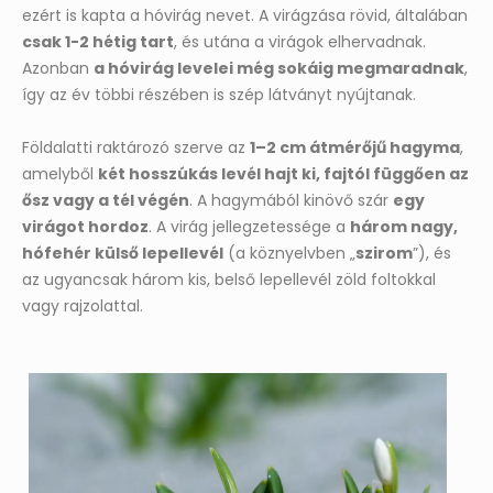
ezért is kapta a hóvirág nevet. A virágzása rövid, általában
csak 1-2 hétig tart
, és utána a virágok elhervadnak.
Azonban
a hóvirág levelei még sokáig megmaradnak
,
így az év többi részében is szép látványt nyújtanak.
Földalatti raktározó szerve az
1–2 cm átmérőjű hagyma
,
amelyből
két hosszúkás levél hajt ki, fajtól függően az
ősz vagy a tél végén
. A hagymából kinövő szár
egy
virágot hordoz
. A virág jellegzetessége a
három nagy,
hófehér külső lepellevél
(a köznyelvben „
szirom
”), és
az ugyancsak három kis, belső lepellevél zöld foltokkal
vagy rajzolattal.