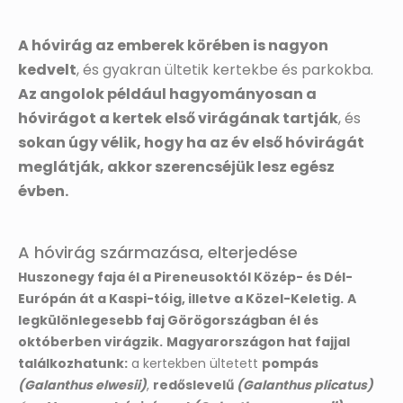
A hóvirág az emberek körében is nagyon
kedvelt
, és gyakran ültetik kertekbe és parkokba.
Az angolok például hagyományosan a
hóvirágot a kertek első virágának tartják
, és
sokan úgy vélik, hogy ha az év első hóvirágát
meglátják, akkor szerencséjük lesz egész
évben.
A hóvirág származása, elterjedése
Huszonegy faja él a Pireneusoktól Közép- és Dél-
Európán át a Kaspi-tóig, illetve a Közel-Keletig.
A
legkülönlegesebb faj Görögországban él és
októberben virágzik.
Magyarországon hat fajjal
találkozhatunk:
a kertekben ültetett
pompás
(Galanthus elwesii)
,
redőslevelű
(Galanthus plicatus)