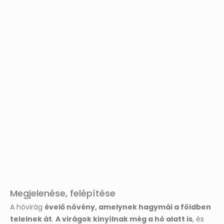
Megjelenése, felépítése
A hóvirág
évelő növény, amelynek hagymái a földben
telelnek át
.
A virágok kinyílnak még a hó alatt is
, és