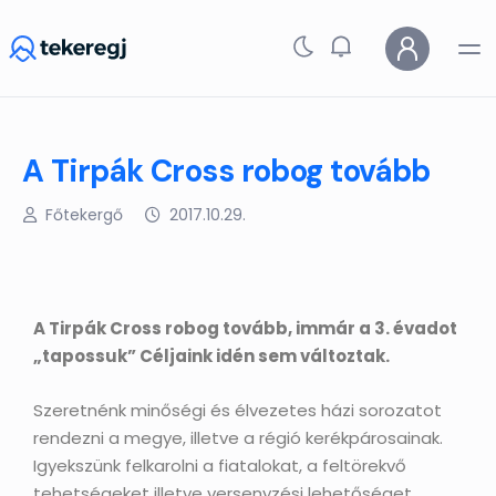
Skip to main content
A Tirpák Cross robog tovább
Főtekergő
2017.10.29.
A Tirpák Cross robog tovább, immár a 3. évadot
„tapossuk” Céljaink idén sem változtak.
Szeretnénk minőségi és élvezetes házi sorozatot
rendezni a megye, illetve a régió kerékpárosainak.
Igyekszünk felkarolni a fiatalokat, a feltörekvő
tehetségeket illetve versenyzési lehetőséget