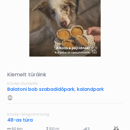
Kiemelt túráink
Közép-Dunántúl
Balatoni bob szabadidőpark, kalandpark
Közép-Magyarország
48-as túra
60 km
531 m
3