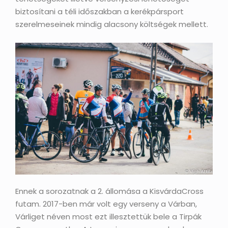
biztosítani a téli időszakban a kerékpársport
szerelmeseinek mindig alacsony költségek mellett.
Ennek a sorozatnak a 2. állomása a KisvárdaCross
futam. 2017-ben már volt egy verseny a Várban,
Várliget néven most ezt illesztettük bele a Tirpák