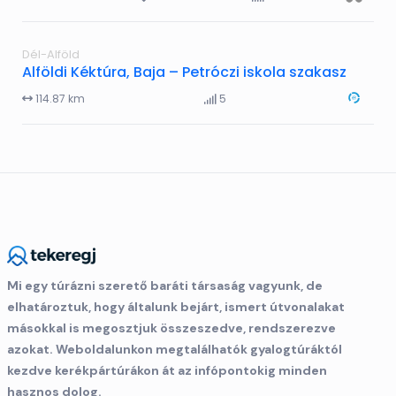
Dél-Alföld
Alföldi Kéktúra, Baja – Petróczi iskola szakasz
114.87 km
5
Mi egy túrázni szerető baráti társaság vagyunk, de
elhatároztuk, hogy általunk bejárt, ismert útvonalakat
másokkal is megosztjuk összeszedve, rendszerezve
azokat. Weboldalunkon megtalálhatók gyalogtúráktól
kezdve kerékpártúrákon át az infópontokig minden
hasznos dolog.