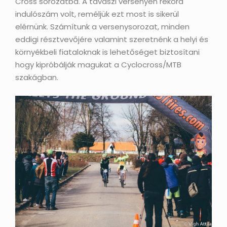
Cross sorozatba. A tavaszi versenyen rekord
indulószám volt, reméljük ezt most is sikerül
elérnünk. Számítunk a versenysorozat, minden
eddigi résztvevőjére valamint szeretnénk a helyi és
környékbeli fiataloknak is lehetőséget biztosítani
hogy kipróbálják magukat a Cyclocross/MTB
szakágban.