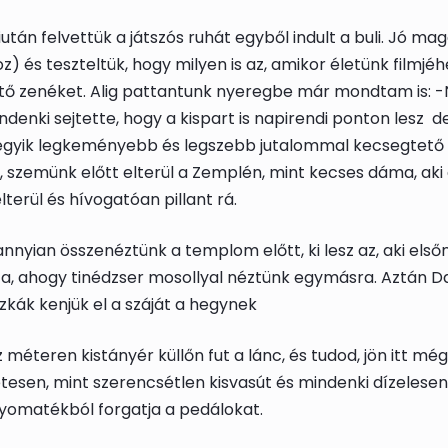
tán felvettük a játszós ruhát egyből indult a buli. Jó m
 és teszteltük, hogy milyen is az, amikor életünk filmjéh
tő zenéket. Alig pattantunk nyeregbe már mondtam is: 
nki sejtette, hogy a kispart is napirendi ponton lesz
d
az egyik legkeményebb és legszebb jutalommal kecsegtető
, szemünk előtt elterül a Zemplén, mint kecses dáma, aki
terül és hívogatóan pillant rá.
nyian összenéztünk a templom előtt, ki lesz az, aki első
ajta, ahogy tinédzser mosollyal néztünk egymásra. Aztán D
zkák kenjük el a száját a hegynek
 méteren kistányér küllőn fut a lánc, és tudod, jön itt még
tesen, mint szerencsétlen kisvasút és mindenki dízelesen
yomatékból forgatja a pedálokat.