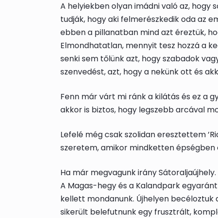
A helyiekben olyan imádni való az, hogy s
tudják, hogy aki felmerészkedik oda az e
ebben a pillanatban mind azt éreztük, h
Elmondhatatlan, mennyit tesz hozzá a ked
senki sem tőlünk azt, hogy szabadok vag
szenvedést, azt, hogy a nekünk ott és akk
Fenn már várt mi ránk a kilátás és ez a 
akkor is biztos, hogy legszebb arcával m
Lefelé még csak szolidan eresztettem ’R
szeretem, amikor mindketten épségben é
Ha már megvagunk irány Sátoraljaújhely. V
A Magas-hegy és a Kalandpark egyaránt 
kellett mondanunk. Újhelyen becéloztuk a
sikerült belefutnunk egy frusztrált, kom