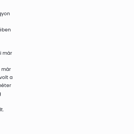
gyon
tében
ei már
a már
volt a
méter
g
t.