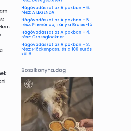
rész: Bevégeztetett
Hágóvadászat az Alpokban – 6.
agam
rész: A LEGENDA!
ez
Hágóvadászat az Alpokban – 5.
rész: Pihenőnap, irány a Braies-tó
-Nem
Hágóvadászat az Alpokban – 4.
e
rész: Grossglockner
Hágóvadászat az Alpokban – 3.
rész: Plöckenpass, és a 100 eurós
 a
küllő
Boszikonyha.dog
nek
ani