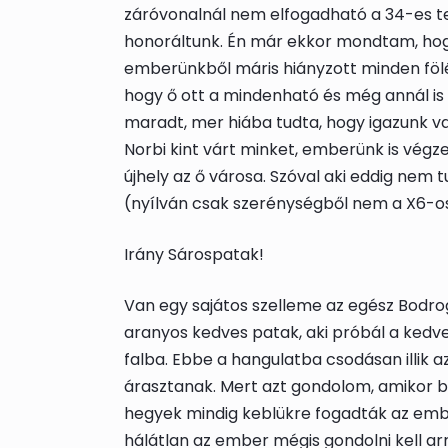
záróvonalnál nem elfogadható a 34-es te
honoráltunk. Én már ekkor mondtam, hogy t
emberünkből máris hiányzott minden fölé
hogy ő ott a mindenható és még annál is
maradt, mer hiába tudta, hogy igazunk van
Norbi kint várt minket, emberünk is vég
újhely az ő városa. Szóval aki eddig nem t
(nyílván csak szerénységből nem a X6-os
Irány Sárospatak!
Van egy sajátos szelleme az egész Bodrog 
aranyos kedves patak, aki próbál a kedve
falba. Ebbe a hangulatba csodásan illik 
árasztanak. Mert azt gondolom, amikor bá
hegyek mindig keblükre fogadták az embe
hálátlan az ember mégis gondolni kell arr