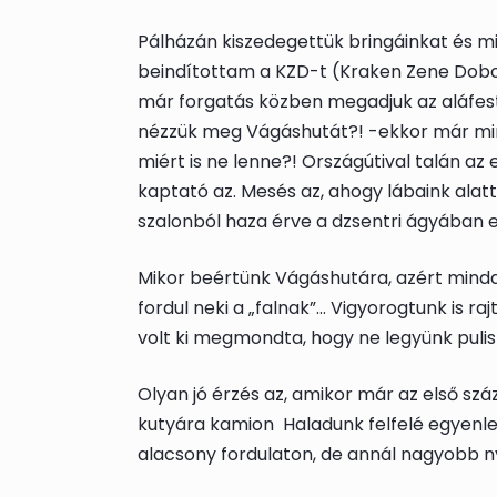
Pálházán kiszedegettük bringáinkat és miu
beindítottam a KZD-t (Kraken Zene Doboz)
már forgatás közben megadjuk az aláfes
nézzük meg Vágáshutát?! -ekkor már minde
miért is ne lenne?! Országútival talán 
kaptató az. Mesés az, ahogy lábaink alatt
szalonból haza érve a dzsentri ágyában el
Mikor beértünk Vágáshutára, azért mindan
fordul neki a „falnak”… Vigyorogtunk is r
volt ki megmondta, hogy ne legyünk pulis
Olyan jó érzés az, amikor már az első száz
kutyára kamion
Haladunk felfelé egyenle
alacsony fordulaton, de annál nagyobb n