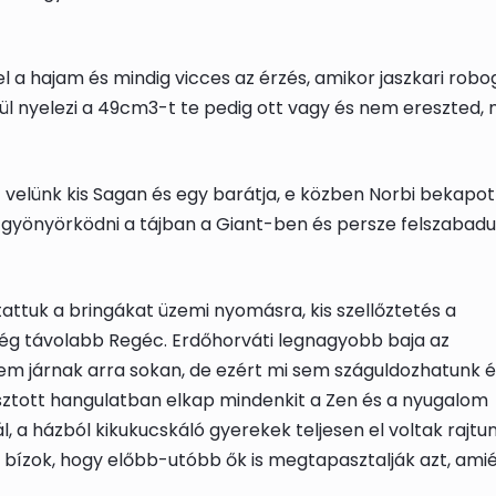
el a hajam és mindig vicces az érzés, amikor jaszkari rob
nül nyelezi a 49cm3-t te pedig ott vagy és nem ereszted, 
 velünk kis Sagan és egy barátja, e közben Norbi bekapot
t gyönyörködni a tájban a Giant-ben és persze felszabadu
tattuk a bringákat üzemi nyomásra, kis szellőztetés a
ég távolabb Regéc. Erdőhorváti legnagyobb baja az
nem járnak arra sokan, de ezért mi sem száguldozhatunk é
árasztott hangulatban elkap mindenkit a Zen és a nyugalom
l, a házból kikukucskáló gyerekek teljesen el voltak rajtu
 bízok, hogy előbb-utóbb ők is megtapasztalják azt, amié