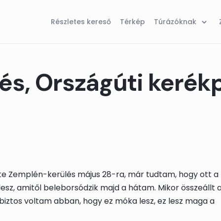
Részletes kereső
Térkép
Túrázóknak
és, Országúti kerék
zte Zemplén-kerülés május 28-ra, már tudtam, hogy ott a
 lesz, amitől beleborsódzik majd a hátam. Mikor összeállt 
 biztos voltam abban, hogy ez móka lesz, ez lesz maga a