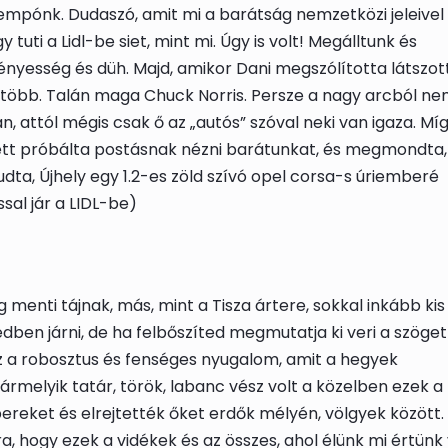
mpónk. Dudaszó, amit mi a barátság nemzetközi jeleivel
uti a Lidl-be siet, mint mi. Úgy is volt! Megálltunk és
nyesség és düh. Majd, amikor Dani megszólította látszott
 több. Talán maga Chuck Norris. Persze a nagy arcból ne
, attól mégis csak ő az „autós” szóval neki van igaza. Mí
zett próbálta postásnak nézni barátunkat, és megmondta
udta, Újhely egy 1.2-es zöld szívó opel corsa-s úriemberé
sal jár a LIDL-be)
menti tájnak, más, mint a Tisza ártere, sokkal inkább kis
dben járni, de ha felbőszíted megmutatja ki veri a szöget
az a robosztus és fenséges nyugalom, amit a hegyek
rmelyik tatár, török, labanc vész volt a közelben ezek a
reket és elrejtették őket erdők mélyén, völgyek között.
a, hogy ezek a vidékek és az összes, ahol élünk mi értünk 