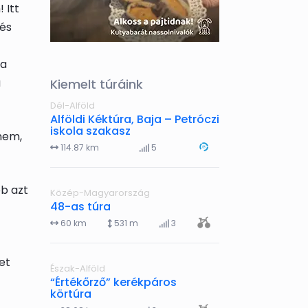
 Itt
 és
ja
a
Kiemelt túráink
Dél-Alföld
Alföldi Kéktúra, Baja – Petróczi
iskola szakasz
nem,
114.87 km
5
bb azt
Közép-Magyarország
48-as túra
60 km
531 m
3
et
Észak-Alföld
“Értékőrző” kerékpáros
körtúra