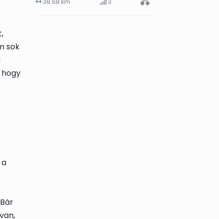
38.68 km
3
,
m sok
g
, hogy
 a
 Bár
van,