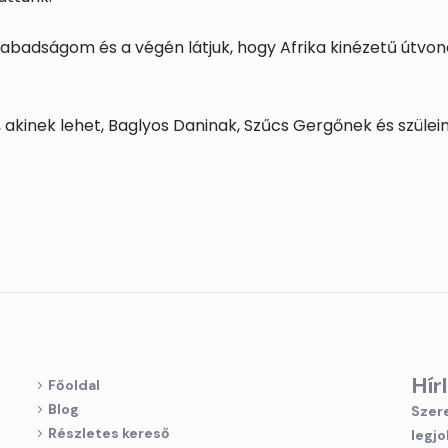
badságom és a végén látjuk, hogy Afrika kinézetű útvon
akinek lehet, Baglyos Daninak, Szűcs Gergőnek és szülein
Hír
Főoldal
Blog
Szere
Részletes kereső
legjo