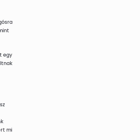
ogósra
mint
t egy
ltnak
sz
nk
rt mi