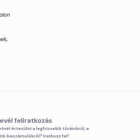
alon
ek,
levél feliratkozás
tnél értesülni a legfrissebb túráinkról, a
bb beszámolókról? Iratkozz fel!