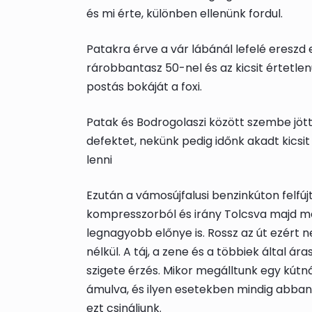
és mi érte, különben ellenünk fordul.
Patakra érve a vár lábánál lefelé ereszd 
rárobbantasz 50-nel és az kicsit értetle
postás bokáját a foxi.
Patak és Bodrogolaszi között szembe jött
defektet, nekünk pedig időnk akadt kicsi
lenni
Ezután a vámosújfalusi benzinkúton felfúj
kompresszorból és irány Tolcsva majd m
legnagyobb előnye is. Rossz az út ezért 
nélkül. A táj, a zene és a többiek által 
szigete érzés. Mikor megálltunk egy kútná
ámulva, és ilyen esetekben mindig abban
ezt csináljunk.