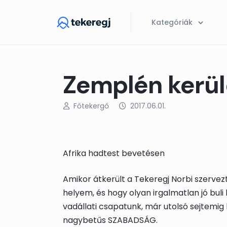
Skip to main content
Kategóriák
Zemplén kerül
Főtekergő
2017.06.01.
Afrika hadtest bevetésen
Amikor átkerült a Tekeregj Norbi szerve
helyem, és hogy olyan irgalmatlan jó buli
vadállati csapatunk, már utolsó sejtemig
nagybetűs SZABADSÁG.