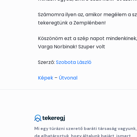
Számomra ilyen az, amikor megélem a sza
tekeregtünk a Zemplénben!
Köszönöm ezt a szép napot mindenkinek, 
Varga Norbinak! Szuper volt
Szerző:
Szobota László
Képek
–
Útvonal
Mi egy túrázni szerető baráti társaság vagyunk,
de elhatároztuk, hogy általunk bejárt, ismert