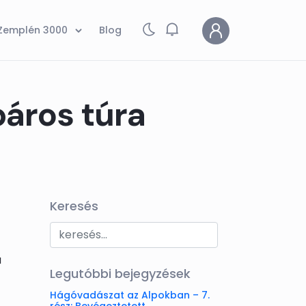
Zemplén 3000
Blog
páros túra
Keresés
a
Legutóbbi bejegyzések
Hágóvadászat az Alpokban – 7.