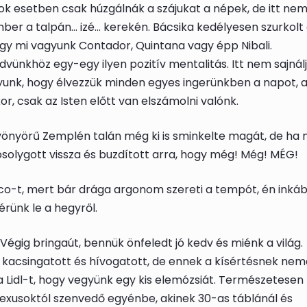
ok esetben csak húzgálnák a szájukat a népek, de itt nem!
mber a talpán… izé… kerekén. Bácsika kedélyesen szurkolt
ogy mi vagyunk Contador, Quintana vagy épp Nibali.
vünkhöz egy-egy ilyen pozitív mentalitás. Itt nem sajnál
yunk, hogy élvezzük minden egyes ingerünkben a napot, 
or, csak az Isten előtt van elszámolni valónk.
gyönyörű Zemplén talán még ki is sminkelte magát, de ha 
osolygott vissza és buzdított arra, hogy még! Még! MÉG!
ico-t, mert bár drága argonom szereti a tempót, én inká
rünk le a hegyről.
égig bringaút, bennük önfeledt jó kedv és miénk a világ.
kacsingatott és hívogatott, de ennek a kísértésnek nem
 Lidl-t, hogy vegyünk egy kis elemózsiát. Természetesen
plexusoktól szenvedő egyénbe, akinek 30-as táblánál és