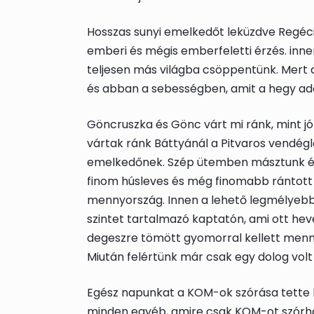
Hosszas sunyi emelkedőt leküzdve Regéci
emberi és mégis emberfeletti érzés. inne
teljesen más világba csöppentünk. Mert a
és abban a sebességben, amit a hegy ad
Göncruszka és Gönc várt mi ránk, mint jó 
vártak ránk Báttyánál a Pitvaros vendéglőb
emelkedőnek. Szép ütemben másztunk és 
finom húsleves és még finomabb rántott h
mennyország. Innen a lehető legmélyebb k
szintet tartalmazó kaptatón, ami ott heve
degeszre tömött gyomorral kellett menni
Miután felértünk már csak egy dolog volt h
Egész napunkat a KOM-ok szórása tette ki
minden egyéb, amire csak KOM-ot szórh