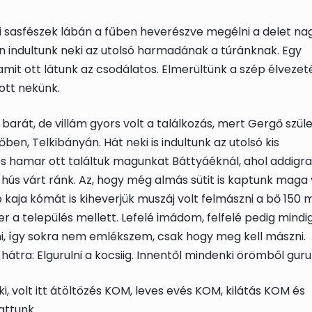
 sasfészek lábán a fűben heverészve megélni a delet na
n indultunk neki az utolsó harmadának a túránknak. Egy
mit ott látunk az csodálatos. Elmerültünk a szép élveze
ott nekünk.
barát, de villám gyors volt a találkozás, mert Gergő szül
en, Telkibányán. Hát neki is indultunk az utolsó kis
hamar ott találtuk magunkat Báttyáéknál, ahol addigr
ús várt ránk. Az, hogy még almás sütit is kaptunk maga 
aja kómát is kiheverjük muszáj volt felmászni a bő 150 
r a település mellett. Lefelé imádom, felfelé pedig mindi
, így sokra nem emlékszem, csak hogy meg kell mászni.
átra: Elgurulni a kocsiig. Innentől mindenki örömből gurul
, volt itt átöltözés KOM, leves evés KOM, kilátás KOM és
attunk.