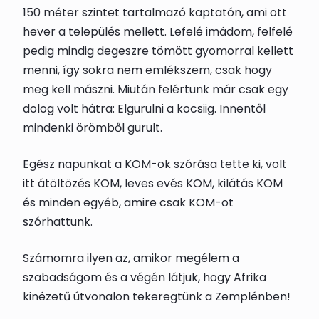
150 méter szintet tartalmazó kaptatón, ami ott
hever a település mellett. Lefelé imádom, felfelé
pedig mindig degeszre tömött gyomorral kellett
menni, így sokra nem emlékszem, csak hogy
meg kell mászni. Miután felértünk már csak egy
dolog volt hátra: Elgurulni a kocsiig. Innentől
mindenki örömből gurult.
Egész napunkat a KOM-ok szórása tette ki, volt
itt átöltözés KOM, leves evés KOM, kilátás KOM
és minden egyéb, amire csak KOM-ot
szórhattunk.
Számomra ilyen az, amikor megélem a
szabadságom és a végén látjuk, hogy Afrika
kinézetű útvonalon tekeregtünk a Zemplénben!