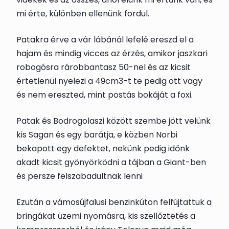
mi érte, különben ellenünk fordul.
Patakra érve a vár lábánál lefelé ereszd el a
hajam és mindig vicces az érzés, amikor jaszkari
robogósra rárobbantasz 50-nel és az kicsit
értetlenül nyelezi a 49cm3-t te pedig ott vagy
és nem ereszted, mint postás bokáját a foxi.
Patak és Bodrogolaszi között szembe jött velünk
kis Sagan és egy barátja, e közben Norbi
bekapott egy defektet, nekünk pedig időnk
akadt kicsit gyönyörködni a tájban a Giant-ben
és persze felszabadultnak lenni
Ezután a vámosújfalusi benzinkúton felfújtattuk a
bringákat üzemi nyomásra, kis szellőztetés a