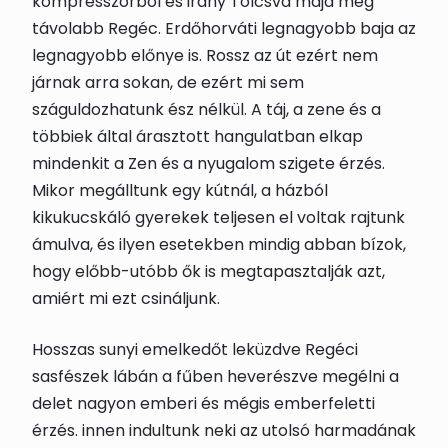
kompresszorból és irány Tolcsva majd még
távolabb Regéc. Erdőhorváti legnagyobb baja az
legnagyobb előnye is. Rossz az út ezért nem
járnak arra sokan, de ezért mi sem
száguldozhatunk ész nélkül. A táj, a zene és a
többiek által árasztott hangulatban elkap
mindenkit a Zen és a nyugalom szigete érzés.
Mikor megálltunk egy kútnál, a házból
kikukucskáló gyerekek teljesen el voltak rajtunk
ámulva, és ilyen esetekben mindig abban bízok,
hogy előbb-utóbb ők is megtapasztalják azt,
amiért mi ezt csináljunk.
Hosszas sunyi emelkedőt leküzdve Regéci
sasfészek lábán a fűben heverészve megélni a
delet nagyon emberi és mégis emberfeletti
érzés. innen indultunk neki az utolsó harmadának