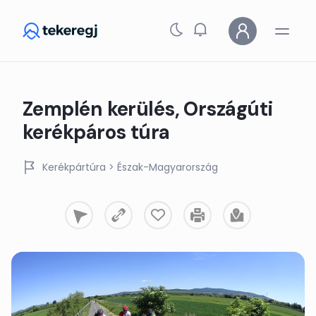
Skip to main content
Zemplén kerülés, Országúti
kerékpáros túra
Kerékpártúra
> Észak-Magyarország