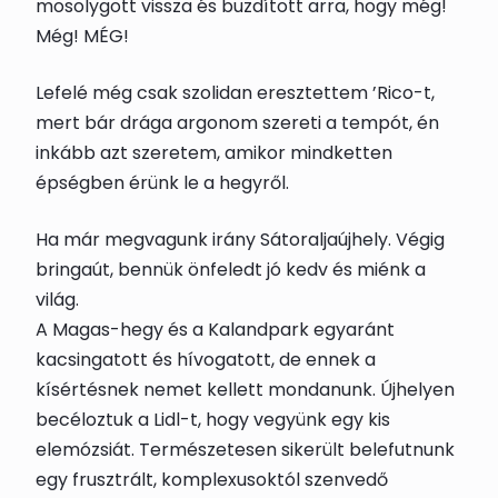
mosolygott vissza és buzdított arra, hogy még!
Még! MÉG!
Lefelé még csak szolidan eresztettem ’Rico-t,
mert bár drága argonom szereti a tempót, én
inkább azt szeretem, amikor mindketten
épségben érünk le a hegyről.
Ha már megvagunk irány Sátoraljaújhely. Végig
bringaút, bennük önfeledt jó kedv és miénk a
világ.
A Magas-hegy és a Kalandpark egyaránt
kacsingatott és hívogatott, de ennek a
kísértésnek nemet kellett mondanunk. Újhelyen
becéloztuk a Lidl-t, hogy vegyünk egy kis
elemózsiát. Természetesen sikerült belefutnunk
egy frusztrált, komplexusoktól szenvedő