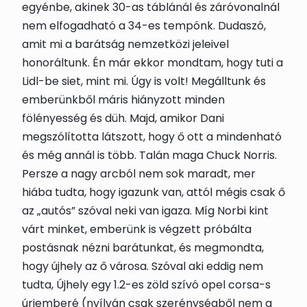
egyénbe, akinek 30-as táblánál és záróvonalnál
nem elfogadható a 34-es tempónk. Dudaszó,
amit mi a barátság nemzetközi jeleivel
honoráltunk. Én már ekkor mondtam, hogy tuti a
Lidl-be siet, mint mi. Úgy is volt! Megálltunk és
emberünkből máris hiányzott minden
fölényesség és düh. Majd, amikor Dani
megszólította látszott, hogy ő ott a mindenható
és még annál is több. Talán maga Chuck Norris.
Persze a nagy arcból nem sok maradt, mer
hiába tudta, hogy igazunk van, attól mégis csak ő
az „autós” szóval neki van igaza. Míg Norbi kint
várt minket, emberünk is végzett próbálta
postásnak nézni barátunkat, és megmondta,
hogy újhely az ő városa. Szóval aki eddig nem
tudta, Újhely egy 1.2-es zöld szívó opel corsa-s
úriemberé (nyílván csak szerénységből nem a