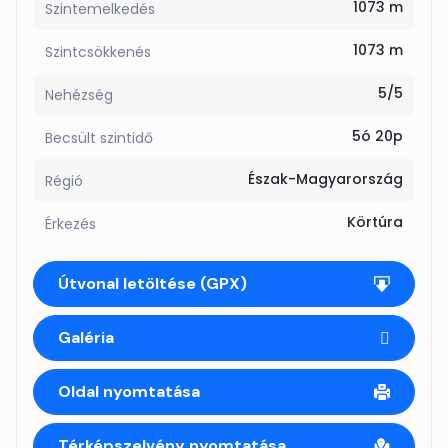
1073 m
Szintemelkedés
1073 m
Szintcsökkenés
5/5
Nehézség
5ó 20p
Becsült szintidő
Észak-Magyarország
Régió
Körtúra
Érkezés
Útvonal letöltése (GPX)
Galéria
Oldal nyomtatása
Térképszelvény nyomtatása