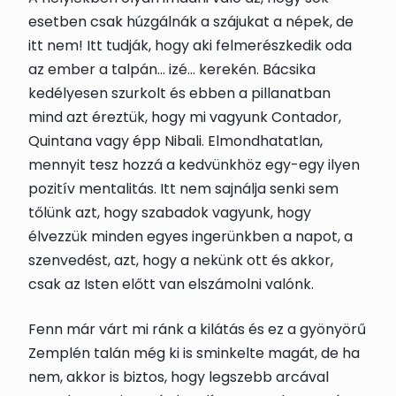
esetben csak húzgálnák a szájukat a népek, de
itt nem! Itt tudják, hogy aki felmerészkedik oda
az ember a talpán… izé… kerekén. Bácsika
kedélyesen szurkolt és ebben a pillanatban
mind azt éreztük, hogy mi vagyunk Contador,
Quintana vagy épp Nibali. Elmondhatatlan,
mennyit tesz hozzá a kedvünkhöz egy-egy ilyen
pozitív mentalitás. Itt nem sajnálja senki sem
tőlünk azt, hogy szabadok vagyunk, hogy
élvezzük minden egyes ingerünkben a napot, a
szenvedést, azt, hogy a nekünk ott és akkor,
csak az Isten előtt van elszámolni valónk.
Fenn már várt mi ránk a kilátás és ez a gyönyörű
Zemplén talán még ki is sminkelte magát, de ha
nem, akkor is biztos, hogy legszebb arcával