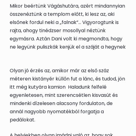
Mikor beértünk Vágáshutára, azért mindannyian
összenéztünk a templom előtt, ki lesz az, aki
elsőnek fordul neki a „falnak”… Vigyorogtunk is
rajta, ahogy tinédzser mosollyal néztünk
egymásra. Aztán Dani volt ki megmondta, hogy
ne legyünk puliszkák kenjük el a száját a hegynek
Olyan jó érzés az, amikor már az első száz
méteren kistányér küllőn fut a lánc, és tudod, jön
itt még kutyára kamion
Haladunk felfelé
egyenletesen, mint szerencsétlen kisvasút és
mindenki dízelesen alacsony fordulaton, de
annál nagyobb nyomatékból forgatja a
pedálokat.
A helyiekben olyan imádni való az, hogy sok