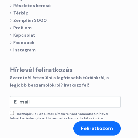
Részletes kereső
Térkép
Zemplén 3000
Profilom
Kapcsolat
Facebook
Instagram
Hírlevél feliratkozás
Szeretnél értesülni a legfrissebb túráinkról, a
legjobb beszámolókról? Iratkozz fel!
Hozzájárulok az e-mail címem felhasználásához, hírlevél
feliratkozáshoz, de azt ki nem adva harmadik fél számára.
Feliratkozom