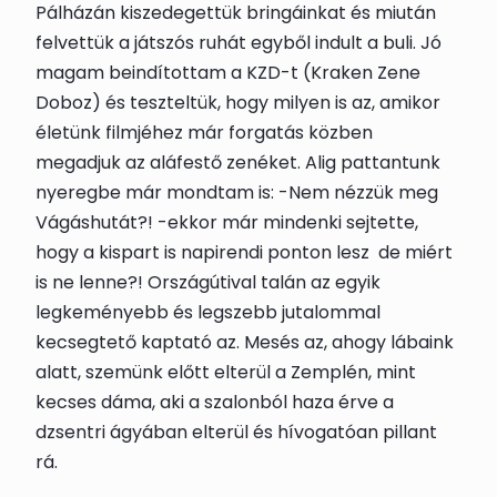
Pálházán kiszedegettük bringáinkat és miután
felvettük a játszós ruhát egyből indult a buli. Jó
magam beindítottam a KZD-t (Kraken Zene
Doboz) és teszteltük, hogy milyen is az, amikor
életünk filmjéhez már forgatás közben
megadjuk az aláfestő zenéket. Alig pattantunk
nyeregbe már mondtam is: -Nem nézzük meg
Vágáshutát?! -ekkor már mindenki sejtette,
hogy a kispart is napirendi ponton lesz
de miért
is ne lenne?! Országútival talán az egyik
legkeményebb és legszebb jutalommal
kecsegtető kaptató az. Mesés az, ahogy lábaink
alatt, szemünk előtt elterül a Zemplén, mint
kecses dáma, aki a szalonból haza érve a
dzsentri ágyában elterül és hívogatóan pillant
rá.