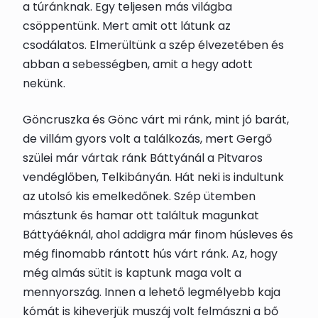
a túránknak. Egy teljesen más világba
csöppentünk. Mert amit ott látunk az
csodálatos. Elmerültünk a szép élvezetében és
abban a sebességben, amit a hegy adott
nekünk.
Göncruszka és Gönc várt mi ránk, mint jó barát,
de villám gyors volt a találkozás, mert Gergő
szülei már vártak ránk Báttyánál a Pitvaros
vendéglőben, Telkibányán. Hát neki is indultunk
az utolsó kis emelkedőnek. Szép ütemben
másztunk és hamar ott találtuk magunkat
Báttyáéknál, ahol addigra már finom húsleves és
még finomabb rántott hús várt ránk. Az, hogy
még almás sütit is kaptunk maga volt a
mennyország. Innen a lehető legmélyebb kaja
kómát is kiheverjük muszáj volt felmászni a bő