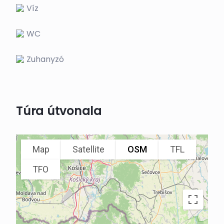
Víz
WC
Zuhanyzó
Túra útvonala
Map
Satellite
OSM
TFL
TFO