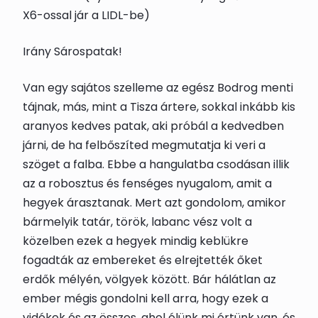
X6-ossal jár a LIDL-be)
Irány Sárospatak!
Van egy sajátos szelleme az egész Bodrog menti
tájnak, más, mint a Tisza ártere, sokkal inkább kis
aranyos kedves patak, aki próbál a kedvedben
járni, de ha felbőszíted megmutatja ki veri a
szöget a falba. Ebbe a hangulatba csodásan illik
az a robosztus és fenséges nyugalom, amit a
hegyek árasztanak. Mert azt gondolom, amikor
bármelyik tatár, török, labanc vész volt a
közelben ezek a hegyek mindig keblükre
fogadták az embereket és elrejtették őket
erdők mélyén, völgyek között. Bár hálátlan az
ember mégis gondolni kell arra, hogy ezek a
vidékek és az összes, ahol élünk mi értünk van, és