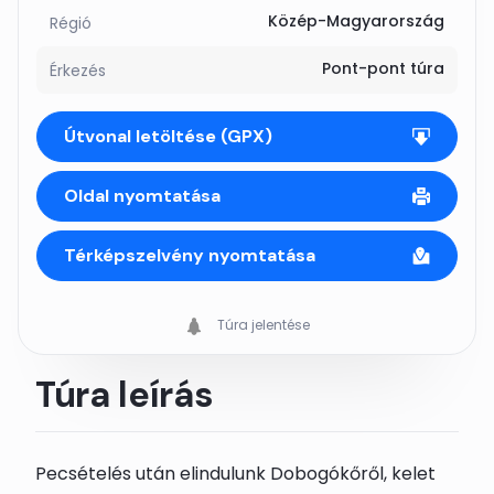
Közép-Magyarország
Régió
Pont-pont túra
Érkezés
Útvonal letöltése (GPX)
Oldal nyomtatása
Térképszelvény nyomtatása
Túra jelentése
Túra leírás
Pecsételés után elindulunk
Dobogókő
ről, kelet