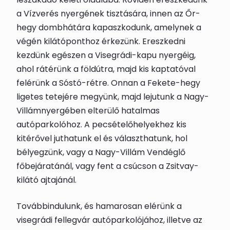
a Vízverés nyergének tisztására, innen az Őr-
hegy dombhátára kapaszkodunk, amelynek a
végén kilátóponthoz érkezünk. Ereszkedni
kezdünk egészen a Visegrádi-kapu nyergéig,
ahol rátérünk a földútra, majd kis kaptatóval
felérünk a Sóstó-rétre. Onnan a Fekete-hegy
ligetes tetejére megyünk, majd lejutunk a
Nagy-
Villám
nyergében elterülő hatalmas
autóparkolóhoz. A
pecsételőhely
ekhez kis
kitérővel juthatunk el és választhatunk, hol
bélyegzünk, vagy a Nagy-Villám Vendéglő
főbejáratánál, vagy fent a csúcson a Zsitvay-
kilátó ajtajánál.
Továbbindulunk, és hamarosan elérünk a
visegrádi fellegvár autóparkolójához, illetve az