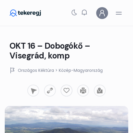
Skip to main content
OKT 16 – Dobogókő –
Visegrád, komp
Országos Kéktúra
> Közép-Magyarország