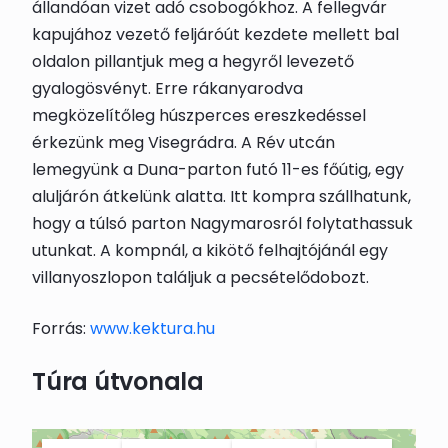
állandóan vizet adó csobogókhoz. A fellegvár
kapujához vezető feljáróút kezdete mellett bal
oldalon pillantjuk meg a hegyről levezető
gyalogösvényt. Erre rákanyarodva
megközelítőleg húszperces ereszkedéssel
érkezünk meg
Visegrád
ra. A Rév utcán
lemegyünk a Duna-parton futó 11-es főútig, egy
aluljárón átkelünk alatta. Itt kompra szállhatunk,
hogy a túlsó parton Nagymarosról folytathassuk
utunkat. A kompnál, a kikötő felhajtójánál egy
villanyoszlopon találjuk a
pecsételődoboz
t.
Forrás:
www.kektura.hu
Túra útvonala