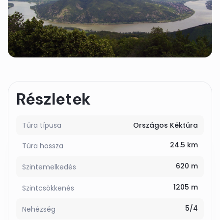
Részletek
Túra típusa
Országos Kéktúra
24.5 km
Túra hossza
620 m
Szintemelkedés
1205 m
Szintcsökkenés
5/4
Nehézség