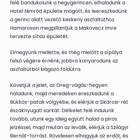
felé bandukolunk a hegygerincen, elhaladunk a
Hotel Nimród épülete mögött, és leereszkedünk
a gerinc alatt vezető keskeny aszfaltúthoz.
Hamarosan megpillantjuk a Makovecz Imre
tervezte síház épületét.
Elmegyünk mellette, és még mielőtt a sípálya
felső végére érnénk, jobbra kanyarodunk az
aszfaltútból kiágazó földútra.
Követjük a jelet, az Öreg-vágás-hegyen
haladunk, majd meredeken ereszkedünk a
Bükkös-patak völgyébe, és elérjük a Sikárosi-rét
északnyugati sarkát. Délkelet felé indulunk
tovább, utunk egy ideig együtt halad a piros
jelzéssel, majd miután az leválik, elérjük a Szilágyi
Bernát-forrást. Rövidesen elhagyjuk az erdőt, és