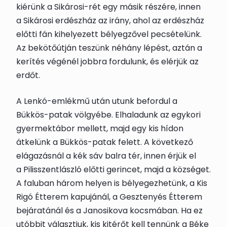
kiérünk a Sikárosi-rét egy másik részére, innen
a
Sikárosi erdészház
az irány, ahol az erdészház
előtti fán kihelyezett
bélyegző
vel pecsételünk.
Az bekötőútján teszünk néhány lépést, aztán a
kerítés végénél jobbra fordulunk, és elérjük az
erdőt.
A Lenkó-emlékmű után utunk befordul a
Bükkös-patak völgyébe. Elhaladunk az egykori
gyermektábor mellett, majd egy kis hídon
átkelünk a Bükkös-patak felett. A következő
elágazásnál a kék sáv balra tér, innen érjük el
a
Pilisszentlászló
előtti gerincet, majd a községet.
A faluban három helyen is
bélyegezhetünk
, a Kis
Rigó Étterem kapujánál, a Gesztenyés Étterem
bejáratánál és a Janosikova kocsmában. Ha ez
utóbbit választjuk, kis kitérőt kell tennünk a Béke