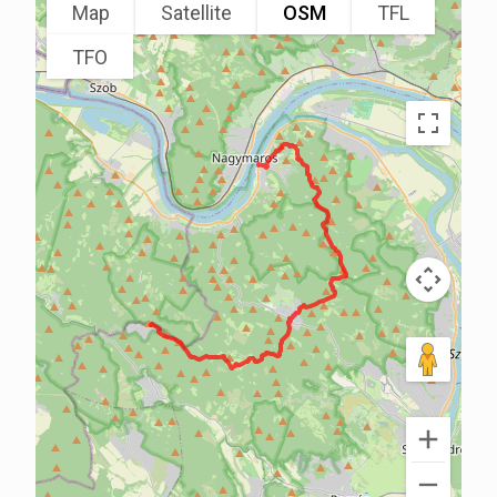
Map
Satellite
OSM
TFL
TFO