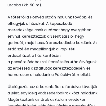
utcába (kb. 90 m).
A főtérről a Honvéd utcán indulunk tovább, és
elhagyjuk a házakat. A kapaszkodó
meredeksége csak a Rózsa-hegy nyergében
enyhül. Keresztezzük a Szent László-hegy
gerincét, majd hosszú ereszkedésbe kezdünk. Az
erdő szélén megpillantjuk a
Pap-réti
erdészház
at a ház kerítésén
a
pecsételődoboz
zal. Pecsételés után átvágunk
az erdészeti aszfaltutak kereszteződésén, és
hamarosan elhaladunk a Pálócki-rét mellett.
Útelágazáshoz érkezünk. Balra fordulva követjük
a jelet, egy ideig vadszederbokrok közt haladunk.
Megérkeztünk az Urak asztala meredeken
leszakadó keleti oldalába. Röviden ereszkedünk