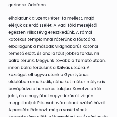
gerincre. Odafenn
elhaladunk a Szent Péter-fa mellett, majd
elérjük az erdő szélét. A Vad-föld mezejétől
egészen Piliscsévig ereszkedünk. A római
katolikus templomnál rátérünk a főutcára,
elballagunk a második világháborús katonai
temető előtt, és ahol a főút jobbra fordul, mi
balra térünk. Megyünk tovább a Temető utcán,
innen balra fordulunk a Szilvás utcára. A
községet elhagyva utunk a Gyertyános
oldalában emelkedik, néha két méter mélyre is
bevágódva a homokos talajba. Követve a kék
jelet, és a nagyjából negyedórás út végén
megpillantjuk
Piliscsaba
városának szélső házait.
A
pecsételődoboz
t még a vasúti sínek
keresztezése előtt, a Wesselényi, az Árpád vezér