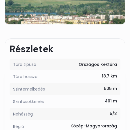
Részletek
Túra típusa
Országos Kéktúra
18.7 km
Túra hossza
505 m
Szintemelkedés
401 m
Szintcsökkenés
5/3
Nehézség
Közép-Magyarország
Régió