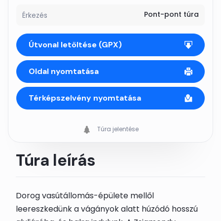
Pont-pont túra
Érkezés
Útvonal letöltése (GPX)
Oldal nyomtatása
Térképszelvény nyomtatása
Túra jelentése
Túra leírás
Dorog
vasútállomás-épülete mellől
leereszkedünk a vágányok alatt húzódó hosszú