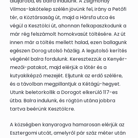
aluljáróba, és balra indulunk. A Zsigmondy
Vilmos-lakótelep szélén jövünk fel, irány a Petőfi
tér, a Köztársaság út, majd a Hársfa utca és
végül a Kesztölci út, ahonnan felkapaszkodunk a
már rég felszámolt homokvasút töltésére. Az út
innen már a töltés mellett halad, ezen ballagunk
egészen Dorog utolsó házáig. A legutolsó kerítés
végénél balra fordulunk. Keresztezzük a Kenyér-
mezői-patakot, majd elérjük a lőtér és a
kutyakiképző mezejét. Eljutunk az erdő szélére,
és a távolban megpillantjuk a Kétágú-hegyet.
Utunk beletorkollik a Dorogot elkerülő 117-es
útba. Balra indulunk, és rögtön utána jobbra
tartva beérünk
Kesztölc
re.
A községben kanyarogva hamarosan elérjük az
Esztergomi utcát, amelyről pár száz méter után