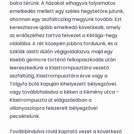
balra térünk. A házakat elhagyva folyamatos
emelkedés mellett egy széles hegytetőre jutunk,
ahonnan egy aszfaltcsíkig megyünk tovább. Ezt
keresztezve újabb emelkedő következik, amely
az erdőszélhez tartva felvezet a Kétágú-hegy
oldalába. A rét közepén jobbra fordulunk, és a
Sziklák alatti dűlőn végigoldalazva, majd egy
kisebb gerincre történő felkapaszkodás után
leereszkedünk a
Klastrompusztára
vezető
aszfaltútig. Klastrompusztára érve vagy a
Tölgyfa büfé kapuján kihelyezett bélyegzővel,
vagy továbbhaladva a kéken a Kémény utca –
Klastrompuszta út elágazásában a
villanyoszlopra felszerelt
bélyegző
vel
pecsételünk.
Továbbindulva rövid kaptató vezet a következő