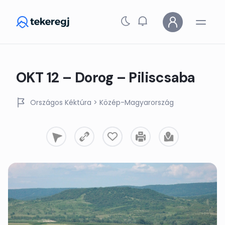
Skip to main content
OKT 12 – Dorog – Piliscsaba
Országos Kéktúra
> Közép-Magyarország