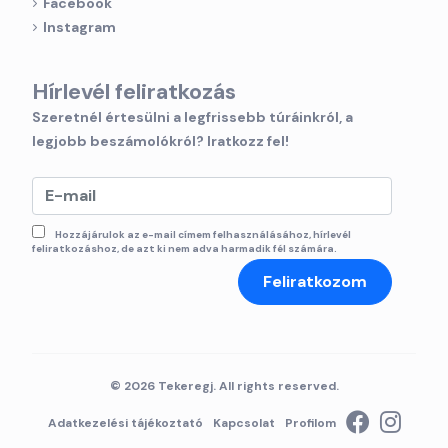
Facebook
Instagram
Hírlevél feliratkozás
Szeretnél értesülni a legfrissebb túráinkról, a
legjobb beszámolókról? Iratkozz fel!
Hozzájárulok az e-mail címem felhasználásához, hírlevél
feliratkozáshoz, de azt ki nem adva harmadik fél számára.
Feliratkozom
© 2026 Tekeregj. All rights reserved.
Adatkezelési tájékoztató
Kapcsolat
Profilom