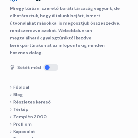
Mi egy túrázni szerető baráti társaság vagyunk, de
elhatároztuk, hogy általunk bejárt, ismert
útvonalakat másokkal is megosztjuk összeszedve,
rendszerezve azokat. Weboldalunkon
megtalálhatók gyalogtúráktól kezdve
kerékpártúrákon át az infópontokig minden
hasznos dolog.
Sötét mód
Főoldal
Blog
Részletes kereső
Térkép
Zemplén 3000
Profilom
Kapcsolat