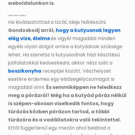
weboldalunkon is.
Felkészülés a túrára
Ha kiválasztottad a túrát, ideje felkészülni.
Gondoskodj arról,
hogy a kutyusnak legyen
elég vize, élelme
és vigyél magaddal minden
egyéb olyan dolgot amire a kutyádnak szüksége
lehet. Ha szeretsz a kutyusodnak házi készítésű
jutifalatokkal kedveskedni, akkor nézz szét a
boszikonyha
receptjei között. Vészhelyzet
esetére érdemes egy elsősegélycsomagot is
magaddal vinni.
És semmiképpen ne feledkezz
meg a pórázról!
Még ha a kutyád póráz nélkül
is szépen-okosan viselkedik fontos, hogy
túrázás közben pórázon tartsd, a többi
túrázóra és a vadállatokra való tekintettel.
Ettől függetlenül egy mezőn ahol belátod a