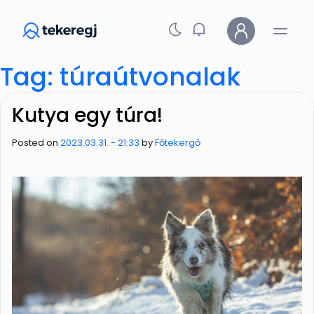
Skip to main content
Tag: túraútvonalak
Kutya egy túra!
Posted on
2023.03.31. - 21:33
by
Főtekergő