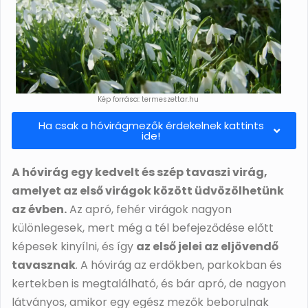
Kép forrása: termeszettar.hu
Ha csak a hóvirágmezők érdekelnek kattints
ide!
A hóvirág egy kedvelt és szép tavaszi virág,
amelyet az első virágok között üdvözölhetünk
az évben.
Az apró, fehér virágok nagyon
különlegesek, mert még a tél befejeződése előtt
képesek kinyílni, és így
az első jelei az eljövendő
tavasznak
. A hóvirág az erdőkben, parkokban és
kertekben is megtalálható, és bár apró, de nagyon
látványos, amikor egy egész mezők beborulnak