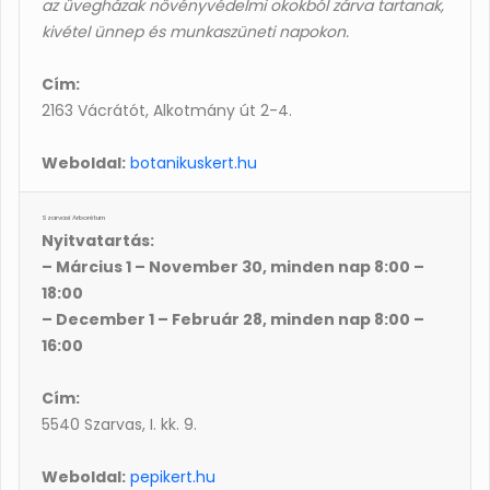
az üvegházak növényvédelmi okokból zárva tartanak,
kivétel ünnep és munkaszüneti napokon.
Cím:
2163 Vácrátót, Alkotmány út 2-4.
Weboldal:
botanikuskert.hu
Szarvasi Arborétum
Nyitvatartás:
– Március 1 – November 30, minden nap 8:00 –
18:00
– December 1 – Február 28, minden nap 8:00 –
16:00
Cím:
5540 Szarvas, I. kk. 9.
Weboldal:
pepikert.hu