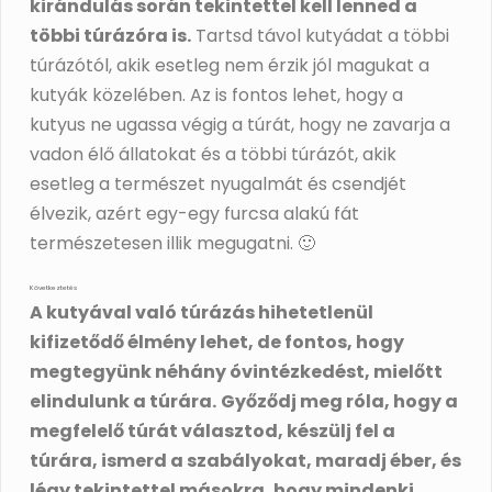
kirándulás során tekintettel kell lenned a
többi túrázóra is.
Tartsd távol kutyádat a többi
túrázótól, akik esetleg nem érzik jól magukat a
kutyák közelében. Az is fontos lehet, hogy a
kutyus ne ugassa végig a túrát, hogy ne zavarja a
vadon élő állatokat és a többi túrázót, akik
esetleg a természet nyugalmát és csendjét
élvezik, azért egy-egy furcsa alakú fát
természetesen illik megugatni. 🙂
Következtetés
A kutyával való túrázás hihetetlenül
kifizetődő élmény lehet, de fontos, hogy
megtegyünk néhány óvintézkedést, mielőtt
elindulunk a túrára.
Győződj meg róla, hogy a
megfelelő túrát választod, készülj fel a
túrára, ismerd a szabályokat, maradj éber, és
légy tekintettel másokra, hogy mindenki