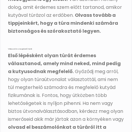
dolog, amit érdemes szem előtt tartanod, amikor
kutyával túrázol az erdőben.
Olvass tovább a
tippjeinkért, hogy a túra mindenki számára
biztonságos és szórakoztató legyen.
Válaszd ki a megfelelő túrát
Első lépésként olyan túrát érdemes
választanod, amely mind neked, mind pedig
a kutyusodnak megfelelő.
Győződj meg arról,
hogy olyan túraútvonalat választottál, ami nem
túl megterhelő számodra és megfelelő kutyád
fizikumának is. Fontos, hogy útközben több
lehetőségetek is nyíljon pihenni. Ha nem vagy
biztos útvonalválasztásodban, kérdezz meg olyan
ismerőseid akik már jártak azon a környéken vagy
olvasd el beszámolónkat a túráról itt a