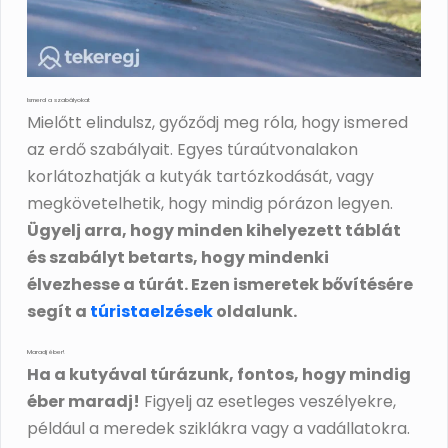
Ismerd a szabályokat
Mielőtt elindulsz, győződj meg róla, hogy ismered
az erdő szabályait. Egyes túraútvonalakon
korlátozhatják a kutyák tartózkodását, vagy
megkövetelhetik, hogy mindig pórázon legyen.
Ügyelj arra, hogy minden kihelyezett táblát
és szabályt betarts, hogy mindenki
élvezhesse a túrát. Ezen ismeretek bővítésére
segít a
túristaelzések
oldalunk.
Maradj éber!
Ha a kutyával túrázunk, fontos, hogy mindig
éber maradj!
Figyelj az esetleges veszélyekre,
például a meredek sziklákra vagy a vadállatokra.