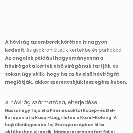
A hóvirág az emberek körében is nagyon
kedvelt
, és gyakran ültetik kertekbe és parkokba.
Az angolok például hagyományosan a
hóvirágot a kertek első virágának tartják
, és
sokan úgy vélik, hogy ha az év első hóvirágát
meglátják, akkor szerencséjük lesz egész évben.
A hóvirág származása, elterjedése
Huszonegy faja él a Pireneusoktól Közép- és Dél-
Európán át a Kaspi-tóig, illetve a Közel-Keletig.
A
legkülönlegesebb faj Görögországban él és
októberben virágzik.
Magyarországon hat fajjal