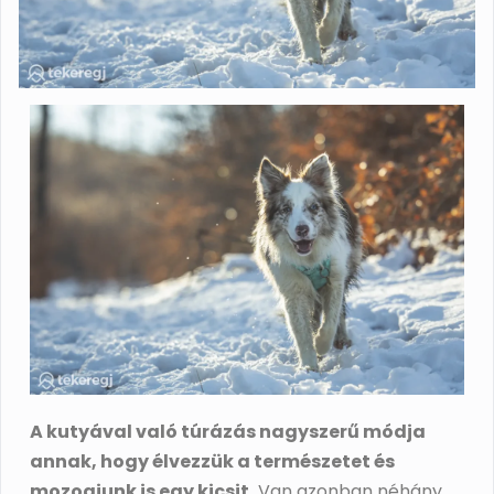
A kutyával való túrázás nagyszerű módja
annak, hogy élvezzük a természetet és
mozogjunk is egy kicsit.
Van azonban néhány