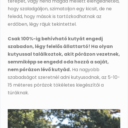
terepet, vagy néha magad mellett elengedheted,
hogy szaladgáljon, szimatoljon egy kicsit, de ne
feledd, hogy mások is tartózkodhatnak az
erdőben, légy rájuk tekintettel.
Csak 100%-ig behívható kutyát engedj
szabadon, légy felelős állattartó! Ha olyan
kutyussal találkoztok, akit pórázon vezetnek,
semmiképp se engedd oda hozzá a saját,
nem pórázon lévő kutyád.
Ha nagyobb
szabadságot szeretnél adni kutyusodnak, az 5-10-
15 méteres pórázok tökéletes kiegészítői a
túráknak.