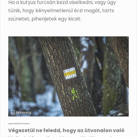
Ha a kutyus furcsán kezd viselkedni, vagy úgy
tűnik, hogy kényelmetlenül érzi magát, tarts
szünetet, pihenjetek egy kicsit.
Légy tekintettel másokra
Végezetül ne feledd, hogy az útvonalon való