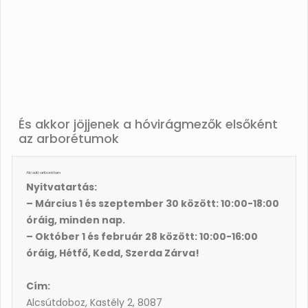
És akkor jöjjenek a hóvirágmezők elsőként
az arborétumok
Alcsúti arborétum
Nyitvatartás:
– Március 1 és szeptember 30 között: 10:00-18:00
óráig, minden nap.
– Október 1 és február 28 között: 10:00-16:00
óráig, Hétfő, Kedd, Szerda Zárva!
Cím:
Alcsútdoboz, Kastély 2, 8087