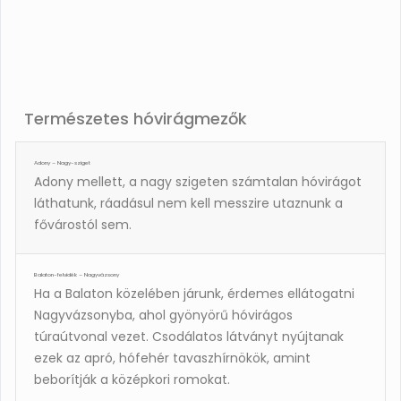
Természetes hóvirágmezők
Adony – Nagy-sziget
Adony mellett, a nagy szigeten számtalan hóvirágot
láthatunk, ráadásul nem kell messzire utaznunk a
fővárostól sem.
Balaton-felvidék – Nagyvázsony
Ha a Balaton közelében járunk, érdemes ellátogatni
Nagyvázsonyba, ahol gyönyörű hóvirágos
túraútvonal vezet. Csodálatos látványt nyújtanak
ezek az apró, hófehér tavaszhírnökök, amint
beborítják a középkori romokat.