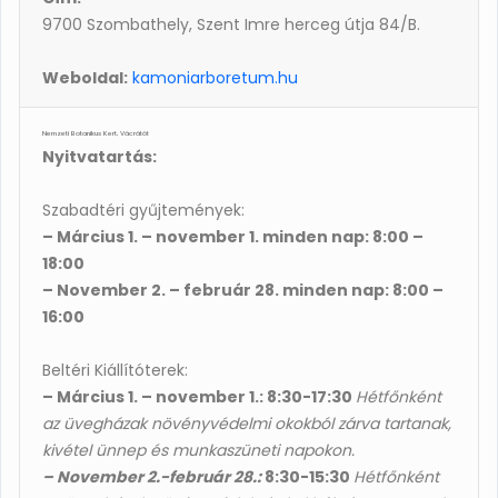
9700 Szombathely, Szent Imre herceg útja 84/B.
Weboldal:
kamoniarboretum.hu
Nemzeti Botanikus Kert, Vácrátót
Nyitvatartás:
Szabadtéri gyűjtemények:
– Március 1. – november 1. minden nap: 8:00 –
18:00
– November 2. – február 28. minden nap: 8:00 –
16:00
Beltéri Kiállítóterek:
– Március 1. – november 1.: 8:30-17:30
Hétfőnként
az üvegházak növényvédelmi okokból zárva tartanak,
kivétel ünnep és munkaszüneti napokon.
– November 2.-február 28.:
8:30-15:30
Hétfőnként