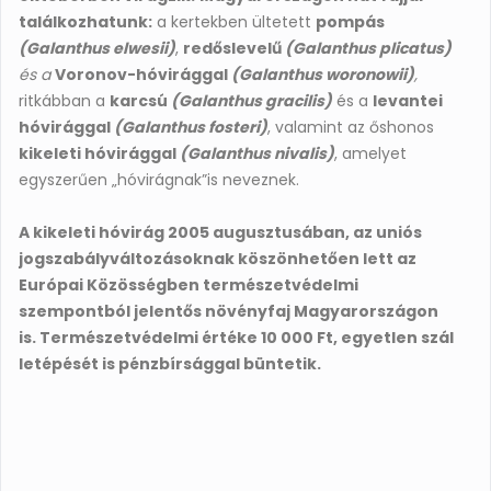
találkozhatunk:
a kertekben ültetett
pompás
(Galanthus elwesii)
,
redőslevelű
(Galanthus plicatus)
és a
Voronov-hóvirággal
(Galanthus woronowii)
,
ritkábban a
karcsú
(Galanthus gracilis)
és a
levantei
hóvirággal
(Galanthus fosteri)
, valamint az őshonos
kikeleti hóvirággal
(Galanthus nivalis)
, amelyet
egyszerűen „hóvirágnak”
is neveznek.
A kikeleti hóvirág 2005 augusztusában, az uniós
jogszabályváltozásoknak köszönhetően lett az
Európai Közösségben természetvédelmi
szempontból jelentős növényfaj Magyarországon
is.
Természetvédelmi értéke 10 000 Ft, egyetlen szál
letépését is pénzbírsággal büntetik.