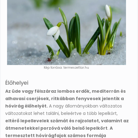
Kép forrása: termeszettar.hu
Élőhelyei
Az üde vagy félszáraz lombos erdők, mediterrán és
alhavasi cserjések, ritkábban fenyvesek jelentik a
hóvirág élőhelyét.
A nagy állományokban változatos
változatokat lehet találni, beleértve a több lepelkört,
eltérő lepellevelek számát és rajzolatot, valamint az
átmenetekkel porzóvá váló belső lepelkört
.
A
termesztett hóvirágfajok számos formája