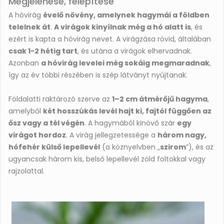
Megjelenése, felépítése
A hóvirág
évelő növény, amelynek hagymái a földben
telelnek át
.
A virágok kinyílnak még a hó alatt is
, és
ezért is kapta a hóvirág nevet. A virágzása rövid, általában
csak 1-2 hétig tart
, és utána a virágok elhervadnak.
Azonban
a hóvirág levelei még sokáig megmaradnak
,
így az év többi részében is szép látványt nyújtanak.
Földalatti raktározó szerve az
1–2 cm átmérőjű hagyma
,
amelyből
két hosszúkás levél hajt ki, fajtól függően az
ősz vagy a tél végén
. A hagymából kinövő szár
egy
virágot hordoz
. A virág jellegzetessége a
három nagy,
hófehér külső lepellevél
(a köznyelvben „
szirom
”), és az
ugyancsak három kis, belső lepellevél zöld foltokkal vagy
rajzolattal.