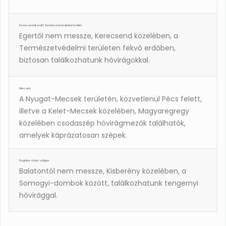
Kerecsendi erdő Természetvédelmi terület
Egertől nem messze, Kerecsend közelében, a
Természetvédelmi területen fekvő erdőben,
biztosan találkozhatunk hóvirágokkal.
Mecsek
A Nyugat-Mecsek területén, közvetlenül Pécs felett,
illetve a Kelet-Mecsek közelében, Magyaregregy
közelében csodaszép hóvirágmezők találhatók,
amelyek káprázatosan szépek.
Pogány-folyó völgye
Balatontól nem messze, Kisberény közelében, a
Somogyi-dombok között, találkozhatunk tengernyi
hóvirággal.