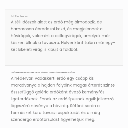
Érd-Ófalu, Duna-part
A téli időszak alatt az erdő még álmodozik, de
hamarosan ébredezni kezd, és megjelennek a
hóvirágok, valamint a csillagvirágok, amelyek már
készen állnak a tavaszra. Helyenként talán már egy-
két kikeleti virág is kibújt a földből.
Fertő-Hanság Nemzeti Park – Erdei séta egy keményfás maradvány erdőben
A hédervári Vadaskerti erdő egy csöpp kis
maradványa a hajdan folyóink magas árterét szinte
összefüggő galéria erdőként övező keményfás
ligeterdőknek. Ennek az erdőtípusnak egyik jellemző
lágyszárú növénye a hóvirág. Sétánk során a
természet kora tavaszi aspektusát és a még
szendergő erdőtársulást figyelhetjük meg.