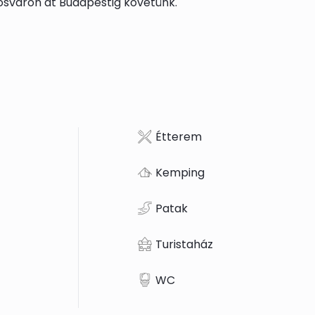
rösváron át Budapestig követünk.
Étterem
Kemping
Patak
Turistaház
WC