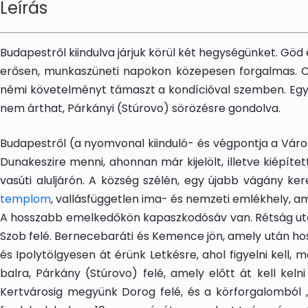
Leírás
Budapestről kiindulva járjuk körül két hegységünket. Gö
erősen, munkaszüneti napokon közepesen forgalmas. Csa
némi követelményt támaszt a kondícióval szemben. Egy rö
nem árthat, Párkányi (Stúrovo) sörözésre gondolva.
Budapestről (a nyomvonal kiinduló- és végpontja a Városl
Dunakeszire menni, ahonnan már kijelölt, illetve kiépít
vasúti aluljárón. A község szélén, egy újabb vágány ke
templom
, vallásfüggetlen ima- és nemzeti emlékhely, ame
A hosszabb emelkedőkön kapaszkodósáv van. Rétság után 
Szob felé. Bernecebaráti és Kemence jön, amely után hossz
és Ipolytölgyesen át érünk Letkésre, ahol figyelni kell, 
balra, Párkány (Stúrovo) felé, amely előtt át kell ke
Kertvárosig megyünk Dorog felé, és a körforgalomból „9