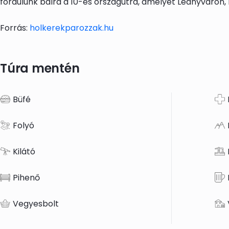
fordulunk balra a 10-es országútra, amelyet Leányváron,
Forrás:
holkerekparozzak.hu
Túra mentén
Büfé
Folyó
Kilátó
Pihenő
Vegyesbolt