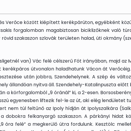
d és Verőce között kiépített kerékpárúton, egyébként kö
kis forgalomban magabiztosan biciklizőknek való túra. 
vid szakaszon szlovák területen halad, úti okmány (szem
igetnél van) Vác felé célszerű Fót irányában, majd az M0 
ett kerékpáros útvonalon haladhatunk Vácon át Verőcéig.
resztezése után jobbra, Szendehelynek. A szép és változ
ly állandóan nyitva áll. Szendehely-Katalinpuszta előtt be
a körforgalomból „9 óránál” ki, a 2-esen. Borsosberény 
ú egyenesben liftezik fel-le az út, aki elég lendületet t
mert nem túl feltűnő az Ipoly hídján át Ipolyszalkára (Sal
lni a dobokra felkanyargó szakaszon. A párkányi hidat
 óra felé” a megkerülő útra fordulunk. Kesztölc mellet