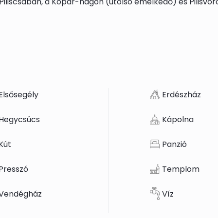
 Piliscsabán, a Kopár-hágón (utolsó emelkedő) és Pilisvö
Elsősegély
Erdészház
Hegycsúcs
Kápolna
Kút
Panzió
Presszó
Templom
Vendégház
Víz