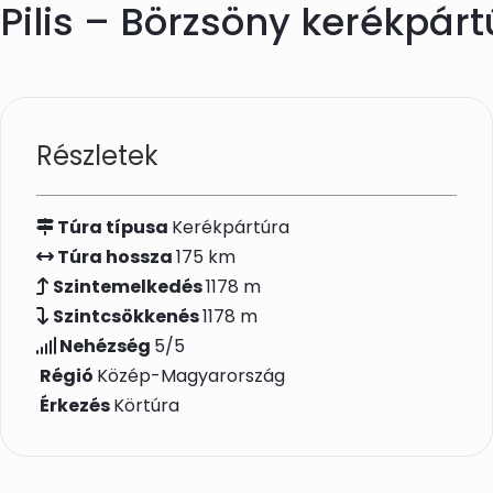
Pilis – Börzsöny kerékpárt
Skip to main content
Részletek
Túra típusa
Kerékpártúra
Túra hossza
175 km
Szintemelkedés
1178 m
Szintcsökkenés
1178 m
Nehézség
5/5
Régió
Közép-Magyarország
Érkezés
Körtúra