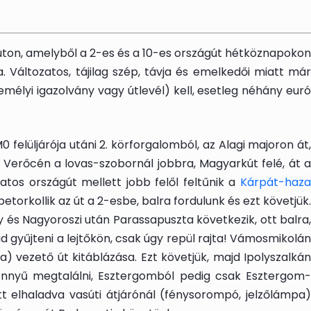
zúton, amelyből a 2-es és a 10-es országút hétköznapokon
Változatos, tájilag szép, távja és emelkedői miatt már
élyi igazolvány vagy útlevél) kell, esetleg néhány euró
felüljárója utáni 2. körforgalomból, az Alagi majoron át,
 Verőcén a lovas-szobornál jobbra, Magyarkút felé, át a
atos országút mellett jobb felől feltűnik a
Kárpát-haza
torkollik az út a 2-esbe, balra fordulunk és ezt követjük.
és Nagyoroszi után Parassapuszta következik, ott balra,
ud gyűjteni a lejtőkön, csak úgy repül rajta! Vámosmikolán
ka) vezető út kitáblázása. Ezt követjük, majd Ipolyszalkán
 könnyű megtalálni, Esztergomból pedig csak Esztergom-
t elhaladva vasúti átjárónál (fénysorompó, jelzőlámpa)