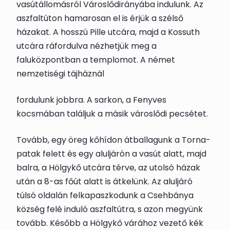
vasútállomásról
Városlőd
irányába indulunk. Az
aszfaltúton hamarosan el is érjük a szélső
házakat. A hosszú Pille utcára, majd a Kossuth
utcára ráfordulva nézhetjük meg a
faluközpontban a templomot. A német
nemzetiségi tájháznál
fordulunk jobbra. A sarkon, a Fenyves
kocsmában találjuk a másik
városlődi pecsét
et.
Tovább, egy öreg kőhídon átballagunk a Torna-
patak felett és egy aluljárón a vasút alatt, majd
balra, a Hölgykő utcára térve, az utolsó házak
után a 8-as főút alatt is átkelünk. Az aluljáró
túlsó oldalán felkapaszkodunk a Csehbánya
község felé induló aszfaltútra, s azon megyünk
tovább. Később a Hölgykő várához vezető kék