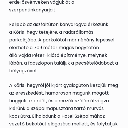
erdei ösvényeken vágjuk át a
szerpentinkanyarjait.
Feljebb az aszfaltúton kanyarogva érkezünk
a
Kőris-hegy
tetejére, a radarállomás
parkolójába. A parkolótól már néhány lépéssel
elérhető a 709 méter magas hegytetőn
álló
Vajda Péter-kilátó
építménye, melynek
lábán, a faoszlopon találjuk a
pecsételődoboz
t
a
bélyegzővel.
A Kőris-hegyről jól kijárt gyalogúton kezdjük meg
az ereszkedést, hamarosan magunk mögött
hagyjuk az erdőt, és a mezők szélén átvágva
kiérünk a Szépalmapusztára tartó murvás
kocsiútra. Elhaladunk a Hotel Szépalmához
vezető bekötőút elágazása mellett, és folytatjuk