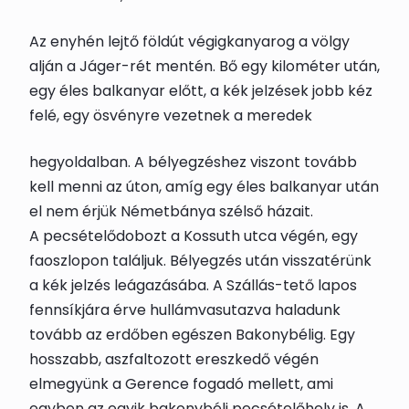
Az enyhén lejtő földút végigkanyarog a völgy
alján a Jáger-rét mentén. Bő egy kilométer után,
egy éles balkanyar előtt, a kék jelzések jobb kéz
felé, egy ösvényre vezetnek a meredek
hegyoldalban. A bélyegzéshez viszont tovább
kell menni az úton, amíg egy éles balkanyar után
el nem érjük
Németbánya
szélső házait.
A
pecsételődoboz
t
a Kossuth utca végén, egy
faoszlopon találjuk. Bélyegzés után visszatérünk
a kék jelzés leágazásába. A Szállás-tető lapos
fennsíkjára érve hullámvasutazva haladunk
tovább az erdőben egészen
Bakonybél
ig
. Egy
hosszabb, aszfaltozott ereszkedő végén
elmegyünk a Gerence fogadó mellett, ami
egyben az egyik bakonybéli
pecsételőhely
is. A