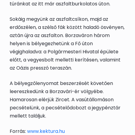
túránkat az itt már aszfaltburkolatos úton.
Sokáig megyünk az aszfaltcsíkon, majd az
erdőszélen, a szélső fák között haladó ösvényen,
aztán újra az aszfalton.
Borzavár
on három
helyen is
bélyegezhetünk
a Fő úton
végighaladva: a Polgármesteri Hivatal épülete
előtt, a vegyesbolt melletti kerítésen, valamint
az Oázis presszó teraszán.
A bélyegzőlenyomat beszerzését követően
leereszkedünk a Borzavári-ér völgyébe.
Hamarosan elérjük Zircet. A vasútállomáson
pecsételünk, a
pecsételődoboz
t a jegypénztár
mellett találjuk.
Forrás:
www.kektura.hu