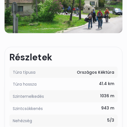
Részletek
Túra típusa
Országos Kéktúra
41.4 km
Túra hossza
1036 m
Szintemelkedés
943 m
Szintcsökkenés
5/3
Nehézség