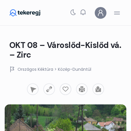
Skip to main content
OKT 08 – Városlőd-Kislőd vá.
– Zirc
Országos Kéktúra
> Közép-Dunántúl