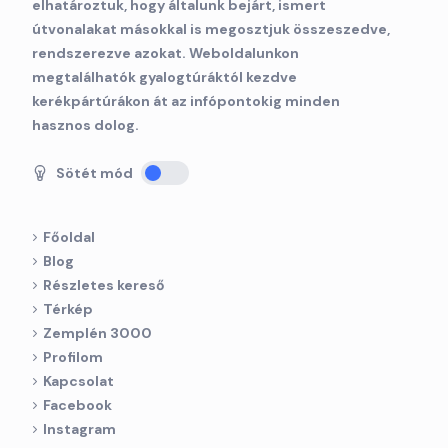
elhatároztuk, hogy általunk bejárt, ismert
útvonalakat másokkal is megosztjuk összeszedve,
rendszerezve azokat. Weboldalunkon
megtalálhatók gyalogtúráktól kezdve
kerékpártúrákon át az infópontokig minden
hasznos dolog.
Sötét mód
Főoldal
Blog
Részletes kereső
Térkép
Zemplén 3000
Profilom
Kapcsolat
Facebook
Instagram