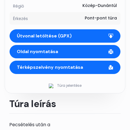
Közép-Dunántúl
Régió
Pont-pont túra
Érkezés
Útvonal letöltése (GPX)
Oldal nyomtatása
Térképszelvény nyomtatása
Túra jelentése
Túra leírás
Pecsételés után a