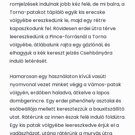
romjelzések indulnak jobb kéz felé, de mi balra, a
Torna-patakot tápláló egyik kis erecske
völgyébe ereszkedünk le, majd egy rétre
kapaszkodunk fel. Rövidesen erdei útra térve
leereszkedünk a Pince-forrásnál a Torna
völgyébe, átlábalunk rajta egy gázlónál, és
elhagyjuk a kék kereszt jelzés Csehbányára
induló letérését.
Hamarosan egy használaton kívüli vasúti
nyomvonal vezet minket végig a Vámos-patak
völgyén, erdőben haladva, átkelve a lapos
dombgerincre. Egy erdei pihenőhely asztalai és
esőbeállója mellett keresztezzük a bauxitszállító
utat. Rátérünk az innen észak felé induló földútra.
Egy kis patak völgyébe leereszkedve érjük el a
vadászházat, utána rátérünk a murvás útra.