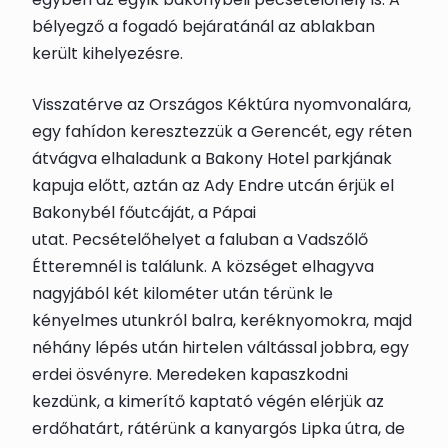
bélyegző a fogadó bejáratánál az ablakban
került kihelyezésre.
Visszatérve az Országos Kéktúra nyomvonalára,
egy fahídon keresztezzük a Gerencét, egy réten
átvágva elhaladunk a Bakony Hotel parkjának
kapuja előtt, aztán az Ady Endre utcán érjük el
Bakonybél főutcáját, a Pápai
utat.
Pecsételőhely
et
a faluban a Vadszőlő
Étteremnél is találunk. A községet elhagyva
nagyjából két kilométer után térünk le
kényelmes utunkról balra, keréknyomokra, majd
néhány lépés után hirtelen váltással jobbra, egy
erdei ösvényre. Meredeken kapaszkodni
kezdünk, a kimerítő kaptató végén elérjük az
erdőhatárt, rátérünk a kanyargós Lipka útra, de