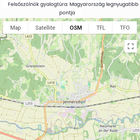
Skip to main content
Felsőszölnök gyalogtúra: Magyarország legnyugatibb
pontja
Map
Satellite
OSM
TFL
TFO