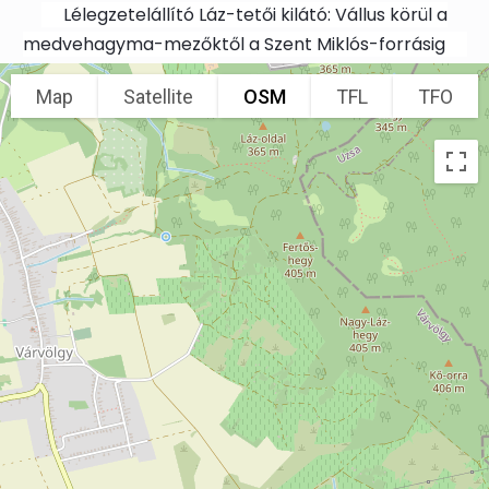
Skip to main content
Lélegzetelállító Láz-tetői kilátó: Vállus körül a
medvehagyma-mezőktől a Szent Miklós-forrásig
Map
Satellite
OSM
TFL
TFO