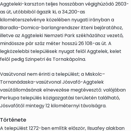
Aggteleki-karszton teljes hosszában végighúzódó 2603-
as út, utóbbiból ágazik ki, a 34,200-as
kilométerszelvénye közelében nyugati irányban a
Baradla–Domica-barlangrendszer itteni bejáratához,
illetve az Aggteleki Nemzeti Park székházához vezető,
mindössze pár száz méter hosszú 26 108-as út. A
legközelebbi települések nyugat felől Aggtelek, kelet
felől pedig Szinpetri és Tornakápolna.
Vasútvonal nem érinti a települést; a Miskolc–
Tornanádaska-vasútvonal Jósvafő-Aggtelek
vasútállomásának elnevezése megtévesztő: valójában
Perkupa település közigazgatási területén található,
Jósvafőtől mintegy 12 kilométernyi távolságra.
Története
A települést 1272-ben említik először, Ilsuafey alakban