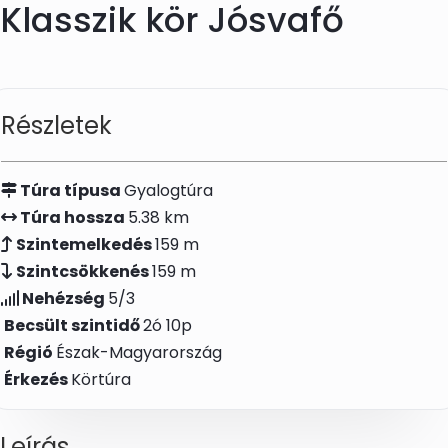
Klasszik kör Jósvafő
Skip to main content
Részletek
Túra típusa
Gyalogtúra
Túra hossza
5.38 km
Szintemelkedés
159 m
Szintcsökkenés
159 m
Nehézség
5/3
Becsült szintidő
2ó 10p
Régió
Észak-Magyarország
Érkezés
Körtúra
Leírás