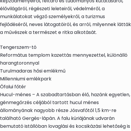
képződményeiről, feltáró és tudományos kutatásáról,
élővilágáról, régészeti leleteiről, védelméről, a
munkálatokat végző személyekről, a turizmus
fejlődéséről, neves látogatóiról, és arról, milyennek látták
a művészek a természet e ritka alkotását.
Tengerszem-tó
Református templom kazettás mennyezettel, különálló
harangtoronnyal
Turulmadaras hősi emlékmű
Millenniumi emlékpark
Ófalui főtér
Hucul-ménes – A szabadtartásban élő, hazánk egyetlen,
génmegőrzés céljából tartott hucul ménes
állományának nagyobb része Jósvafőtől 1,5 km-re
található Gergés-lápán. A falu kúriájának udvarán
bemutató istállóban lovaglási és kocsikázási lehetőség is