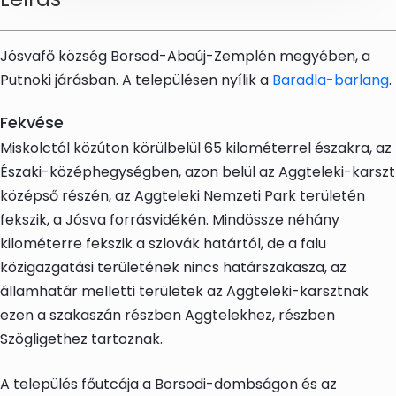
Jósvafő község Borsod-Abaúj-Zemplén megyében, a
Putnoki járásban. A településen nyílik a
Baradla-barlang
.
Fekvése
Miskolctól közúton körülbelül 65 kilométerrel északra, az
Északi-középhegységben, azon belül az Aggteleki-karszt
középső részén, az Aggteleki Nemzeti Park területén
fekszik, a Jósva forrásvidékén. Mindössze néhány
kilométerre fekszik a szlovák határtól, de a falu
közigazgatási területének nincs határszakasza, az
államhatár melletti területek az Aggteleki-karsztnak
ezen a szakaszán részben Aggtelekhez, részben
Szögligethez tartoznak.
A település főutcája a Borsodi-dombságon és az