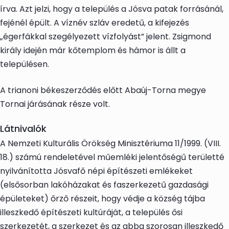
írva. Azt jelzi, hogy a település a Jósva patak forrásánál,
fejénél épült. A víznév szláv eredetű, a kifejezés
„égerfákkal szegélyezett vízfolyást” jelent. Zsigmond
király idején már kőtemplom és hámor is állt a
településen.
A trianoni békeszerződés előtt Abaúj-Torna megye
Tornai járásának része volt.
Látnivalók
A Nemzeti Kulturális Örökség Minisztériuma 11/1999. (VIII.
18.) számú rendeletével műemléki jelentőségű területté
nyilvánította Jósvafő népi építészeti emlékeket
(elsősorban lakóházakat és faszerkezetű gazdasági
épületeket) őrző részeit, hogy védje a község tájba
illeszkedő építészeti kultúráját, a település ősi
szerkezetét, a szerkezet és az abba szorosan illeszkedő