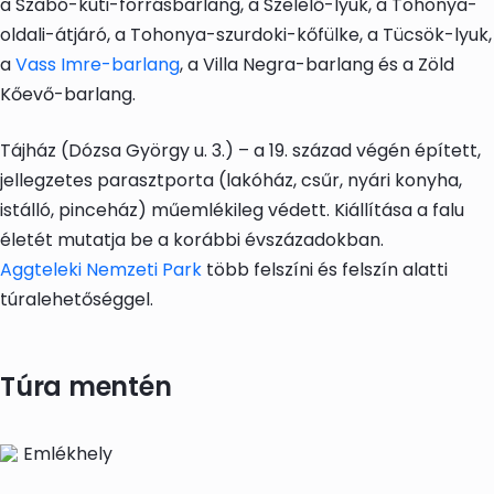
a Szabó-kúti-forrásbarlang, a Szelelő-lyuk, a Tohonya-
oldali-átjáró, a Tohonya-szurdoki-kőfülke, a Tücsök-lyuk,
a
Vass Imre-barlang
, a Villa Negra-barlang és a Zöld
Kőevő-barlang.
Tájház (Dózsa György u. 3.) – a 19. század végén épített,
jellegzetes parasztporta (lakóház, csűr, nyári konyha,
istálló, pinceház) műemlékileg védett. Kiállítása a falu
életét mutatja be a korábbi évszázadokban.
Aggteleki Nemzeti Park
több felszíni és felszín alatti
túralehetőséggel.
Túra mentén
Emlékhely