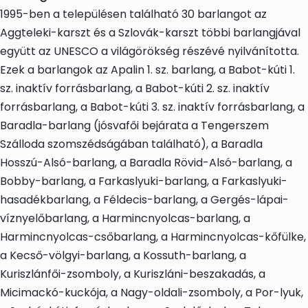
1995-ben a településen található 30 barlangot az
Aggteleki-karszt és a Szlovák-karszt többi barlangjával
együtt az UNESCO a világörökség részévé nyilvánította.
Ezek a barlangok az Apalin 1. sz. barlang, a Babot-kúti 1.
sz. inaktív forrásbarlang, a Babot-kúti 2. sz. inaktív
forrásbarlang, a Babot-kúti 3. sz. inaktív forrásbarlang, a
Baradla-barlang (jósvafői bejárata a Tengerszem
Szálloda szomszédságában található), a Baradla
Hosszú-Alsó-barlang, a Baradla Rövid-Alsó-barlang, a
Bobby-barlang, a Farkaslyuki-barlang, a Farkaslyuki-
hasadékbarlang, a Féldecis-barlang, a Gergés-lápai-
víznyelőbarlang, a Harmincnyolcas-barlang, a
Harmincnyolcas-csőbarlang, a Harmincnyolcas-kőfülke,
a Kecső-völgyi-barlang, a Kossuth-barlang, a
Kuriszlánfői-zsomboly, a Kuriszláni-beszakadás, a
Micimackó-kuckója, a Nagy-oldali-zsomboly, a Por-lyuk,