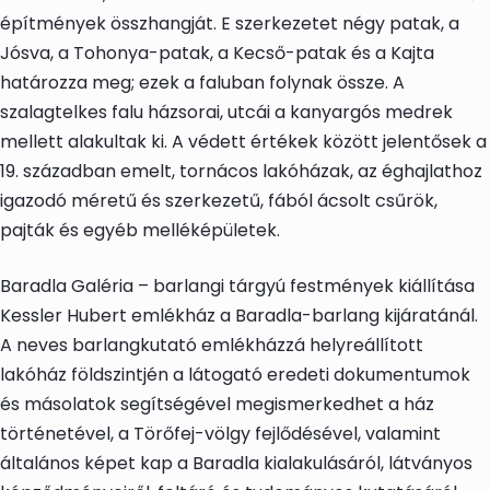
építmények összhangját. E szerkezetet négy patak, a
Jósva, a Tohonya-patak, a Kecső-patak és a Kajta
határozza meg; ezek a faluban folynak össze. A
szalagtelkes falu házsorai, utcái a kanyargós medrek
mellett alakultak ki. A védett értékek között jelentősek a
19. században emelt, tornácos lakóházak, az éghajlathoz
igazodó méretű és szerkezetű, fából ácsolt csűrök,
pajták és egyéb melléképületek.
Baradla Galéria – barlangi tárgyú festmények kiállítása
Kessler Hubert emlékház a Baradla-barlang kijáratánál.
A neves barlangkutató emlékházzá helyreállított
lakóház földszintjén a látogató eredeti dokumentumok
és másolatok segítségével megismerkedhet a ház
történetével, a Törőfej-völgy fejlődésével, valamint
általános képet kap a Baradla kialakulásáról, látványos