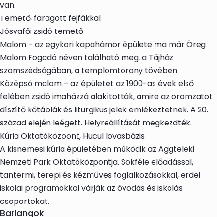
van.
Temető, faragott fejfákkal
Jósvafői zsidó temető
Malom – az egykori kapahámor épülete ma már Öreg
Malom Fogadó néven található meg, a Tájház
szomszédságában, a templomtorony tövében
Középső malom – az épületet az 1900-as évek első
felében zsidó imaházzá alakították, amire az oromzatot
díszítő kőtáblák és liturgikus jelek emlékeztetnek. A 20.
század elején leégett. Helyreállítását megkezdték.
Kúria Oktatóközpont, Hucul lovasbázis
A kisnemesi kúria épületében működik az Aggteleki
Nemzeti Park Oktatóközpontja. Sokféle előadással,
tantermi, terepi és kézműves foglalkozásokkal, erdei
iskolai programokkal várják az óvodás és iskolás
csoportokat.
Barlangok