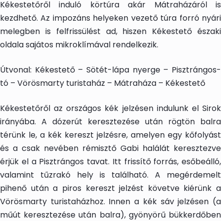
Kékestetőről induló körtúra akár Mátraházáról is
kezdhető. Az impozáns helyeken vezető túra forró nyári
melegben is felfrissülést ad, hiszen Kékestető északi
oldala sajátos mikroklímával rendelkezik.
Útvonal: Kékestető – Sötét-lápa nyerge – Pisztrángos-
tó – Vörösmarty turistaház – Mátraháza – Kékestető
Kékestetőről az országos kék jelzésen indulunk el Sirok
irányába. A dózerút keresztezése után rögtön balra
térünk le, a kék kereszt jelzésre, amelyen egy kőfolyást
és a csak nevében rémisztő Gabi halálát keresztezve
érjük el a Pisztrángos tavat. Itt frissítő forrás, esőbeálló,
valamint tűzrakó hely is található. A megérdemelt
pihenő után a piros kereszt jelzést követve kiérünk a
Vörösmarty turistaházhoz. Innen a kék sáv jelzésen (a
műút keresztezése után balra), gyönyörű bükkerdőben