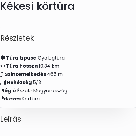
Kékesi körtúra
Skip to main content
Részletek
Túra típusa
Gyalogtúra
Túra hossza
10.34 km
Szintemelkedés
465 m
Nehézség
5/3
Régió
Észak-Magyarország
Érkezés
Körtúra
Leírás