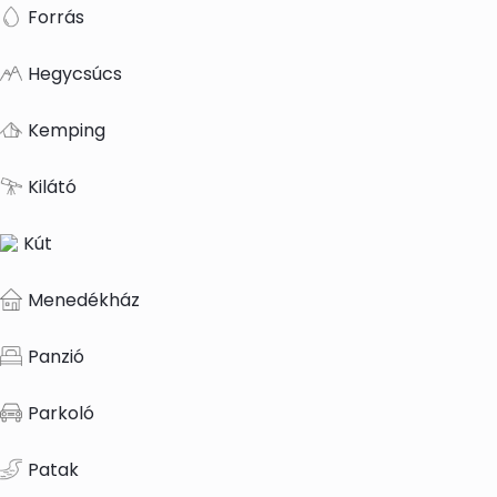
Forrás
Hegycsúcs
Kemping
Kilátó
Kút
Menedékház
Panzió
Parkoló
Patak