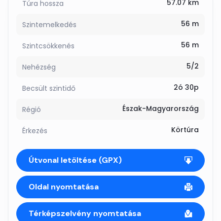
57.07 km
Túra hossza
56 m
Szintemelkedés
56 m
Szintcsökkenés
5/2
Nehézség
2ó 30p
Becsült szintidő
Észak-Magyarország
Régió
Körtúra
Érkezés
Útvonal letöltése (GPX)
Oldal nyomtatása
Térképszelvény nyomtatása