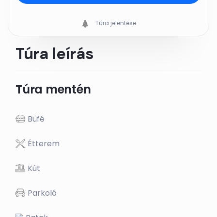
Túra jelentése
Túra leírás
Túra mentén
Büfé
Étterem
Kút
Parkoló