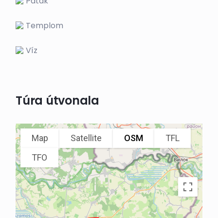
Patak
Templom
Víz
Túra útvonala
Map
Satellite
OSM
TFL
TFO