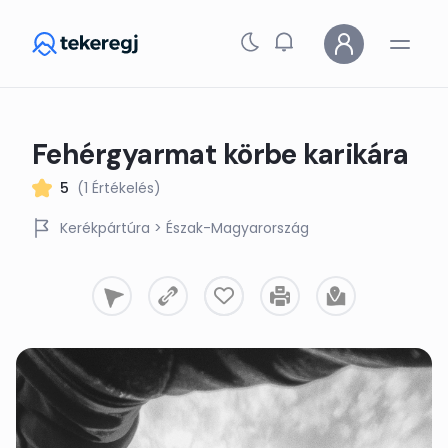
Skip to main content
Fehérgyarmat körbe karikára
5
(1 Értékelés)
Kerékpártúra
> Észak-Magyarország