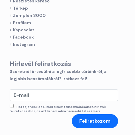
Részletes kereső
Térkép
Zemplén 3000
Profilom
Kapcsolat
Facebook
Instagram
Hírlevél feliratkozás
Szeretnél értesülni a legfrissebb túráinkról, a
legjobb beszámolókról? Iratkozz fel!
Hozzájárulok az e-mail címem felhasználásához, hírlevél
feliratkozáshoz, de azt ki nem adva harmadik fél számára.
Feliratkozom