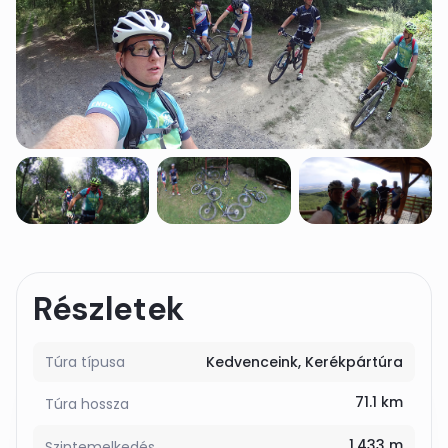
Részletek
Túra típusa
Kedvenceink
Kerékpártúra
71.1 km
Túra hossza
1.433 m
Szintemelkedés