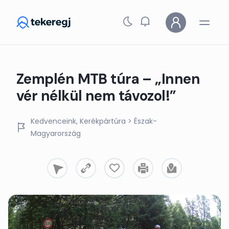
Skip to main content
Zemplén MTB túra – „Innen
vér nélkül nem távozol!”
Kedvenceink
Kerékpártúra
> Észak-
Magyarország