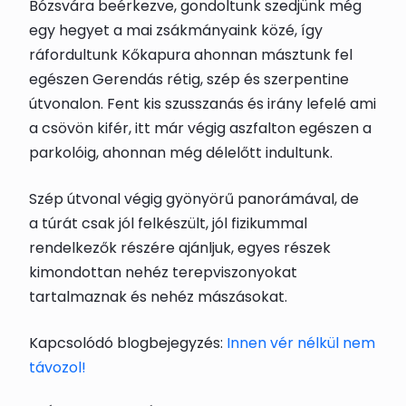
Bózsvára beérkezve, gondoltunk szedjünk még
egy hegyet a mai zsákmányaink közé, így
ráfordultunk Kőkapura ahonnan másztunk fel
egészen Gerendás rétig, szép és szerpentine
útvonalon. Fent kis szusszanás és irány lefelé ami
a csövön kifér, itt már végig aszfalton egészen a
parkolóig, ahonnan még délelőtt indultunk.
Szép útvonal végig gyönyörű panorámával, de
a túrát csak jól felkészült, jól fizikummal
rendelkezők részére ajánljuk, egyes részek
kimondottan nehéz terepviszonyokat
tartalmaznak és nehéz mászásokat.
Kapcsolódó blogbejegyzés:
Innen vér nélkül nem
távozol!