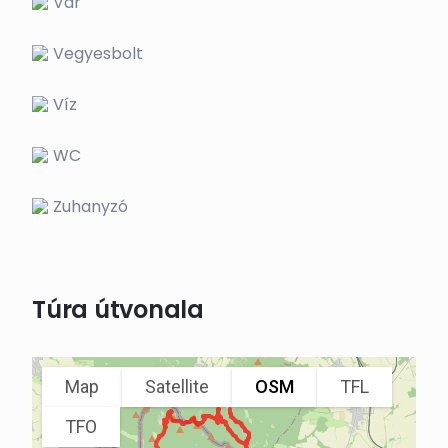
Vár
Vegyesbolt
Víz
WC
Zuhanyzó
Túra útvonala
Map
Satellite
OSM
TFL
TFO