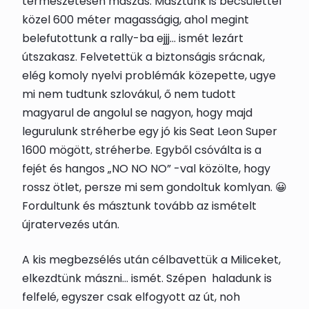
természetesen mászás. Másztunk is becsülettel
közel 600 méter magasságig, ahol megint
belefutottunk a rally-ba ejjj… ismét lezárt
útszakasz. Felvetettük a biztonságis srácnak,
elég komoly nyelvi problémák közepette, ugye
mi nem tudtunk szlovákul, ő nem tudott
magyarul de angolul se nagyon, hogy majd
legurulunk stréherbe egy jó kis Seat Leon Super
1600 mögött, stréherbe. Egyből csóválta is a
fejét és hangos „NO NO NO” -val közölte, hogy
rossz ötlet, persze mi sem gondoltuk komlyan. 😀
Fordultunk és másztunk tovább az ismételt
újratervezés után.
A kis megbezsélés után célbavettük a Miliceket,
elkezdtünk mászni… ismét. Szépen haladunk is
felfelé, egyszer csak elfogyott az út, noh