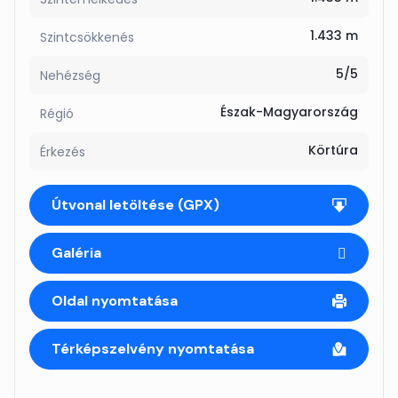
1.433 m
Szintcsökkenés
5/5
Nehézség
Észak-Magyarország
Régió
Körtúra
Érkezés
Útvonal letöltése (GPX)
Galéria
Oldal nyomtatása
Térképszelvény nyomtatása