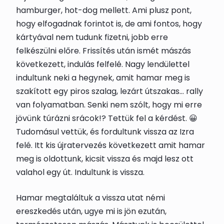
hamburger, hot-dog mellett. Ami plusz pont,
hogy elfogadnak forintot is, de ami fontos, hogy
kártyával nem tudunk fizetni, jobb erre
felkészülni előre. Frissítés után ismét mászás
következett, indulás felfelé. Nagy lendülettel
indultunk neki a hegynek, amit hamar meg is
szakított egy piros szalag, lezárt útszakas… rally
van folyamatban. Senki nem szólt, hogy mi erre
jövünk túrázni srácok!? Tettük fel a kérdést. 😀
Tudomásul vettük, és fordultunk vissza az Izra
felé. Itt kis újratervezés következett amit hamar
meg is oldottunk, kicsit vissza és majd lesz ott
valahol egy út. Indultunk is vissza.
Hamar megtaláltuk a vissza utat némi
ereszkedés után, ugye mi is jön ezután,