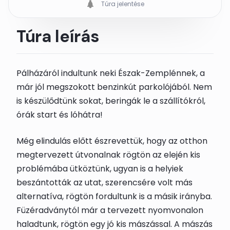
Túra jelentése
Túra leírás
Pálházáról indultunk neki Észak-Zemplénnek, a
már jól megszokott benzinkút parkolójából. Nem
is készülődtünk sokat, beringák le a szállítókról,
órák start és lóhátra!
Még elindulás előtt észrevettük, hogy az otthon
megtervezett útvonalnak rögtön az elején kis
problémába ütköztünk, ugyan is a helyiek
beszántották az utat, szerencsére volt más
alternatíva, rögtön fordultunk is a másik irányba.
Füzéradványtól már a tervezett nyomvonalon
haladtunk, rögtön egy jó kis mászással. A mászás