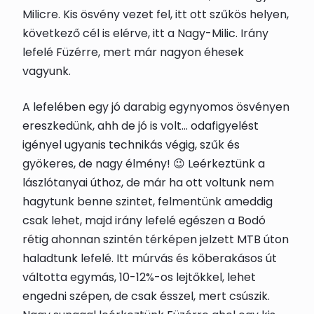
Milicre. Kis ösvény vezet fel, itt ott szűkös helyen,
következő cél is elérve, itt a Nagy-Milic. Irány
lefelé Füzérre, mert már nagyon éhesek
vagyunk.
A lefelében egy jó darabig egynyomos ösvényen
ereszkedünk, ahh de jó is volt… odafigyelést
igényel ugyanis technikás végig, szűk és
gyökeres, de nagy élmény! 😉 Leérkeztünk a
lászlótanyai úthoz, de már ha ott voltunk nem
hagytunk benne szintet, felmentünk ameddig
csak lehet, majd irány lefelé egészen a Bodó
rétig ahonnan szintén térképen jelzett MTB úton
haladtunk lefelé. Itt múrvás és kőberakásos út
váltotta egymás, 10-12%-os lejtőkkel, lehet
engedni szépen, de csak ésszel, mert csúszik.