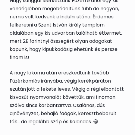
Nagy sunggal leérkeztünk Füzérre ahol egy kis
vendéglőben megebédeltünk fuhh de nagyon,
nemis volt kedvünk elindulni utána. Érdemes
felkeresni a Szent István király templom
oldalában egy kis udvarban található éttermet,
mert 2E forintnyi összegért olyan adagokat
kapunk, hogy kipukkadásig ehetünk és persze
finom is!
A nagy lakoma után ereszkedtünk tovább
Füzérkomlós irányába, végig kerékpárúton
ezután jött a fekete leves. Végig a régi elbontott
kisvasút nyomvonalát követtük, ami finoman
szólva sincs karbantartva. Csalános, dús
ajnövényzet, behajló faágak, keresztbeborult
fák… de legalább szép és kalandos. 😀