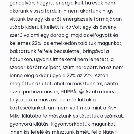
gondolván, hogy itt energia kell, ha csak nem
akarunk vissza fordulni – nem akartunk – így
vittünk be egy kis erőt energiazselé formájában,
utóbb kiderült kellett is. 🙂 Volt egy kis ösvény
szerű valami egy darabig, majd az elfogyott és
kellemes 22%-os emelkedőn találtuk magunkat,
baktattunk felfelé becsülettel, bringával a
hátunkon, ugyanis itt tekerni nem lehetett, a
szeder között csípett, szúrt harapott, ha ez nem
lenne elég akkor ugye a 22% az 22%. Aztán
megláttuk az utat, ahol mi másztunk fel, szinte
azzal párhuzamosan, HURRÁ! 😀 Az útra kiérve,
folytattuk a mászást de már láttuk a
köztescélunkat, ami nem volt más mint a Kis-
Milic. Kilátóba felmásztunk és tátottuk a szánkat,
gyönyörű kilátás. Kigyönyörködtük magunkat,
innen kis lefelé és mésztunk ismét, fel a Nagy-