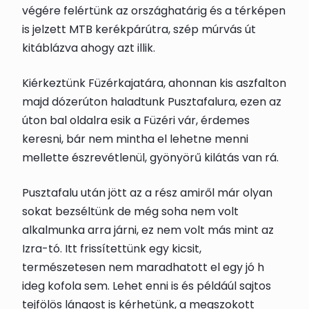
végére felértünk az országhatárig és a térképen
is jelzett MTB kerékpárútra, szép múrvás út
kitáblázva ahogy azt illik.
Kiérkeztünk Füzérkajatára, ahonnan kis aszfalton
majd dózerúton haladtunk Pusztafalura, ezen az
úton bal oldalra esik a Füzéri vár, érdemes
keresni, bár nem mintha el lehetne menni
mellette észrevétlenül, gyönyörű kilátás van rá.
Pusztafalu után jött az a rész amiről már olyan
sokat bezséltünk de még soha nem volt
alkalmunka arra járni, ez nem volt más mint az
Izra-tó. Itt frissítettünk egy kicsit,
természetesen nem maradhatott el egy jó h
ideg kofola sem. Lehet enni is és példáúl sajtos
tejfölös lángost is kérhetünk, a megszokott