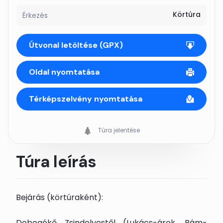
Körtúra
Érkezés
Útvonal letöltése (GPX)
Oldal nyomtatása
Térképszelvény nyomtatása
Túra jelentése
Túra leírás
Bejárás (körtúraként):
Dobogókő Zsindelyestől (Lukács-árok, Rám-