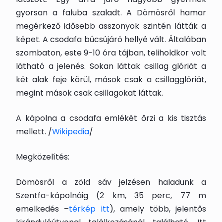
gyorsan a faluba szaladt. A Dömösről hamar
megérkező idősebb asszonyok szintén látták a
képet. A csodafa búcsújáró hellyé vált. Általában
szombaton, este 9-10 óra tájban, teliholdkor volt
látható a jelenés. Sokan láttak csillag glóriát a
két alak feje körül, mások csak a csillagglóriát,
megint mások csak csillagokat láttak.
A kápolna a csodafa emlékét őrzi a kis tisztás
mellett. /
Wikipedia
/
Megközelítés:
Dömösről a zöld sáv jelzésen haladunk a
Szentfa-kápolnáig (2 km, 35 perc, 77 m
emelkedés –
térkép itt
), amely több, jelentős