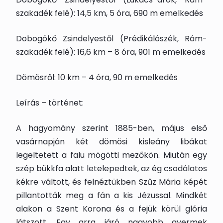
szakadék felé): 14,5 km, 5 óra, 690 m emelkedés
Dobogókő Zsindelyestől (Prédikálószék, Rám-
szakadék felé): 16,6 km – 8 óra, 901 m emelkedés
Dömösről: 10 km – 4 óra, 90 m emelkedés
Leírás – történet:
A hagyomány szerint 1885-ben, május első
vasárnapján két dömösi kisleány libákat
legeltetett a falu mögötti mezőkön. Miután egy
szép bükkfa alatt letelepedtek, az ég csodálatos
kékre váltott, és felnéztükben Szűz Mária képét
pillantották meg a fán a kis Jézussal. Mindkét
alakon a Szent Korona és a fejük körül glória
látszott. Egy arra járó nagyobb gyermek