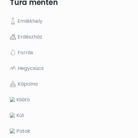
Túra mentén
Emlékhely
Erdészház
Forrás
Hegycsúcs
Kápolna
Kilátó
Kút
Patak