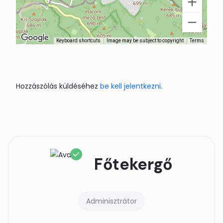
Keyboard shortcuts
Image may be subject to copyright
Terms
Hozzászólás küldéséhez
be kell jelentkezni
.
Főtekergő
Adminisztrátor