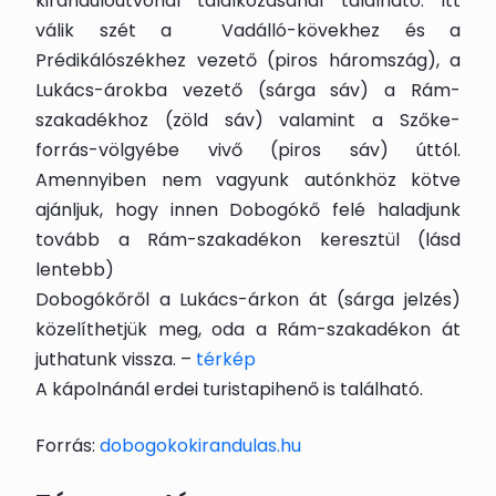
kirándulóútvonal találkozásánál található. Itt
válik szét a Vadálló-kövekhez és a
Prédikálószékhez vezető (piros háromszág), a
Lukács-árokba vezető (sárga sáv) a Rám-
szakadékhoz (zöld sáv) valamint a Szőke-
forrás-völgyébe vivő (piros sáv) úttól.
Amennyiben nem vagyunk autónkhöz kötve
ajánljuk, hogy innen Dobogókő felé haladjunk
tovább a Rám-szakadékon keresztül (lásd
lentebb)
Dobogókőről a Lukács-árkon át (sárga jelzés)
közelíthetjük meg, oda a Rám-szakadékon át
juthatunk vissza. –
térkép
A kápolnánál erdei turistapihenő is található.
Forrás:
dobogokokirandulas.hu