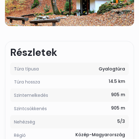
Részletek
Túra típusa
Gyalogtúra
14.5 km
Túra hossza
905 m
Szintemelkedés
905 m
Szintcsökkenés
5/3
Nehézség
Közép-Magyarország
Régió