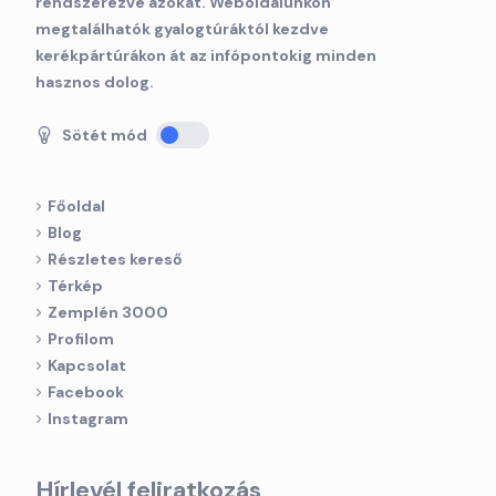
rendszerezve azokat. Weboldalunkon
megtalálhatók gyalogtúráktól kezdve
kerékpártúrákon át az infópontokig minden
hasznos dolog.
Sötét mód
Főoldal
Blog
Részletes kereső
Térkép
Zemplén 3000
Profilom
Kapcsolat
Facebook
Instagram
Hírlevél feliratkozás