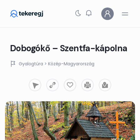
Skip to main content
Dobogókő – Szentfa-kápolna
Gyalogtúra
> Közép-Magyarország