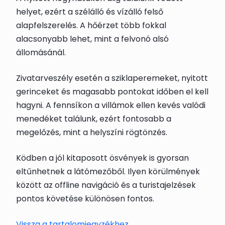
helyet, ezért a szélálló és vízálló felső
alapfelszerelés. A hőérzet több fokkal
alacsonyabb lehet, mint a felvonó alsó
állomásánál.
Zivatarveszély esetén a sziklaperemeket, nyitott
gerinceket és magasabb pontokat időben el kell
hagyni. A fennsíkon a villámok ellen kevés valódi
menedéket találunk, ezért fontosabb a
megelőzés, mint a helyszíni rögtönzés.
Ködben a jól kitaposott ösvények is gyorsan
eltűnhetnek a látómezőből. Ilyen körülmények
között az offline navigáció és a turistajelzések
pontos követése különösen fontos.
Vissza a tartalomjegyzékhez