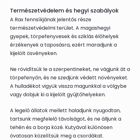
Természetvédelem és hegyi szabályok
A Rax fennsíkjának jelentős része
természetvédelmi terület. A magashegyi
gyepek, törpefenyvesek és sziklás élőhelyek
érzékenyek a taposásra, ezért maradjunk a
kijelölt ösvényeken.
Ne rövidítsük le a szerpentineket, ne vágjunk át a
törpefenyőn, és ne szedjünk védett növényeket.
A hulladékot vigyük vissza magunkkal a völgybe
vagy dobjuk ki a kijelölt gyűjtőhelyeken.
A legelő állatok mellett haladjunk nyugodtan,
tartsunk megfelelő távolságot, és ne álljunk a
tehén és a borja közé. Kutyával különösen
óvatosan közelítsük meg a csordákat.