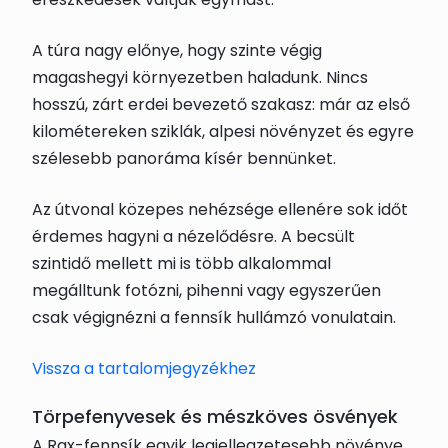
A túra nagy előnye, hogy szinte végig
magashegyi környezetben haladunk. Nincs
hosszú, zárt erdei bevezető szakasz: már az első
kilométereken sziklák, alpesi növényzet és egyre
szélesebb panoráma kísér bennünket.
Az útvonal közepes nehézsége ellenére sok időt
érdemes hagyni a nézelődésre. A becsült
szintidő mellett mi is több alkalommal
megálltunk fotózni, pihenni vagy egyszerűen
csak végignézni a fennsík hullámzó vonulatain.
Vissza a tartalomjegyzékhez
Törpefenyvesek és mészköves ösvények
A Rax-fennsík egyik legjellegzetesebb növénye