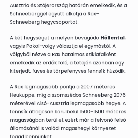
Ausztria és Stájerország határán emelkedik, és a
Schneeberggel együtt alkotja a Rax–
Schneeberg hegycsoportot.
A két hegységet a mélyen bevágódó
Höllental
,
vagyis Pokol-völgy választja el egymástól. A
völgyből nézve a Rax hatalmas sziklafalként
emelkedik az erdők fölé, a tetején azonban egy
kiterjedt, füves és törpefenyves fennsík húzódik.
A Rax legmagasabb pontja a 2007 méteres
Heukuppe, míg a szomszédos Schneeberg 2076
méterével Alsó-Ausztria legmagasabb hegye. A
fennsík átlagosan körülbelül 1500–1800 méteres
magasságban terül el, ezért már a felvonó felső
állomásánál is valódi magashegyi környezet
fogad bennünket.