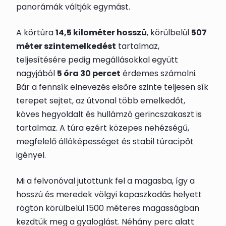
panorámák váltják egymást.
A körtúra
14,5 kilométer hosszú
, körülbelül
507
méter szintemelkedést
tartalmaz,
teljesítésére pedig megállásokkal együtt
nagyjából
5 óra 30 percet
érdemes számolni.
Bár a fennsík elnevezés elsőre szinte teljesen sík
terepet sejtet, az útvonal több emelkedőt,
köves hegyoldalt és hullámzó gerincszakaszt is
tartalmaz. A túra ezért közepes nehézségű,
megfelelő állóképességet és stabil túracipőt
igényel.
Mi a felvonóval jutottunk fel a magasba, így a
hosszú és meredek völgyi kapaszkodás helyett
rögtön körülbelül 1500 méteres magasságban
kezdtük meg a gyaloglást. Néhány perc alatt