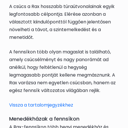
A csúcs a Rax hosszabb túraútvonalainak egyik
legfontosabb célpontja. Elérése azonban a
választott kiindulóponttól függően jelentősen
növelheti a távot, a szintemelkedést és a
menetidőt.
A fennsíkon több olyan magaslat is található,
amely csúcsélményt és nagy panorámát ad
anélkül, hogy feltétlenül a hegység
legmagasabb pontját kellene megmásznunk. A
Rax varázsa nem egyetlen csúcsban, hanem az
egész fennsík változatos világában rejlik.
Vissza a tartalomjegyzékhez
Menedékházak a fennsíkon
A Rax-fennsíkon több hegyi menedékház és