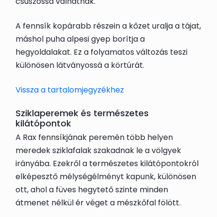
csúszóssá válhatnak.
A fennsík kopárabb részein a kőzet uralja a tájat,
máshol puha alpesi gyep borítja a
hegyoldalakat. Ez a folyamatos változás teszi
különösen látványossá a körtúrát.
Vissza a tartalomjegyzékhez
Sziklaperemek és természetes
kilátópontok
A Rax fennsíkjának peremén több helyen
meredek sziklafalak szakadnak le a völgyek
irányába. Ezekről a természetes kilátópontokról
elképesztő mélységélményt kapunk, különösen
ott, ahol a füves hegytető szinte minden
átmenet nélkül ér véget a mészkőfal fölött.