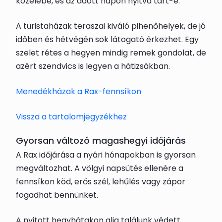
közelébe, és az adott napon nyitva tart-e.
A turistaházak teraszai kiváló pihenőhelyek, de jó
időben és hétvégén sok látogató érkezhet. Egy
szelet rétes a hegyen mindig remek gondolat, de
azért szendvics is legyen a hátizsákban.
Menedékházak a Rax-fennsíkon
Vissza a tartalomjegyzékhez
Gyorsan változó magashegyi időjárás
A Rax időjárása a nyári hónapokban is gyorsan
megváltozhat. A völgyi napsütés ellenére a
fennsíkon köd, erős szél, lehűlés vagy zápor
fogadhat bennünket.
A nyitott hegyhátakon alig találunk védett