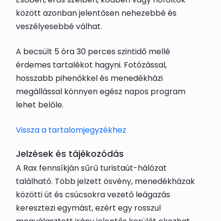
között azonban jelentősen nehezebbé és
veszélyesebbé válhat.
A becsült 5 óra 30 perces szintidő mellé
érdemes tartalékot hagyni. Fotózással,
hosszabb pihenőkkel és menedékházi
megállással könnyen egész napos program
lehet belőle.
Vissza a tartalomjegyzékhez
Jelzések és tájékozódás
A Rax fennsíkján sűrű turistaút-hálózat
található. Több jelzett ösvény, menedékházak
közötti út és csúcsokra vezető leágazás
keresztezi egymást, ezért egy rosszul