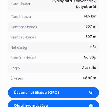
Gyalogtúra
Kedvenceink
Túra típusa
Kutyabarát
14.5 km
Túra hossza
507 m
Szintemelkedés
507 m
Szintcsökkenés
5/3
Nehézség
5ó 30p
Becsült szintidő
Ausztria
Régió
Körtúra
Érkezés
Útvonal letöltése (GPX)
Oldal nyomtatása