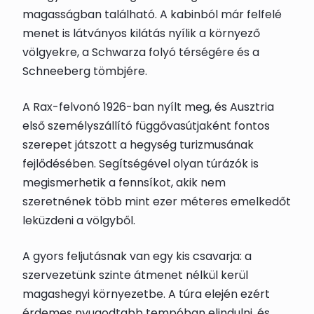
magasságban található. A kabinból már felfelé
menet is látványos kilátás nyílik a környező
völgyekre, a Schwarza folyó térségére és a
Schneeberg tömbjére.
A Rax-felvonó 1926-ban nyílt meg, és Ausztria
első személyszállító függővasútjaként fontos
szerepet játszott a hegység turizmusának
fejlődésében. Segítségével olyan túrázók is
megismerhetik a fennsíkot, akik nem
szeretnének több mint ezer méteres emelkedőt
leküzdeni a völgyből.
A gyors feljutásnak van egy kis csavarja: a
szervezetünk szinte átmenet nélkül kerül
magashegyi környezetbe. A túra elején ezért
érdemes nyugodtabb tempóban elindulni, és