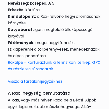
Nehézség:
közepes, 3/5
Érkezés:
körtúra
Kiindulópont:
a Rax-felvonó hegyi állomásának
környéke
Kutyabarát:
igen, megfelelő állóképességű
kutyával
Fő élmények:
magashegyi fennsík,
sziklaperemek, törpefenyvesek, menedékházak
és alpesi panoráma
Raxalpe – körtúráztunk a fennsíkon: térkép, GPX
és részletes túraadatok
Vissza a tartalomjegyzékhez
A Rax-hegység bemutatása
A
Rax
, vagy más néven Raxalpe a Bécsi-Alpok
egyik legismertebb mészkőhegysége. Alsó-