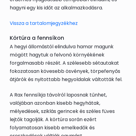
hagyni egy kis időt az alkalmazkodásra.
Vissza a tartalomjegyzékhez
Körtúra a fennsíkon
A hegyi állomástól elindulva hamar magunk
mögött hagytuk a felvonó környékének
forgalmasabb részét. A szélesebb sétautakat
fokozatosan kövesebb ösvények, törpefenyős
átjárók és nyitottabb hegyoldalak váltották fel.
A Rax fennsíkja távolról laposnak tűnhet,
valójában azonban kisebb hegyhátak,
mélyedések, sziklás gerincek és széles füves
lejtők tagolják. A körtúra során ezért
folyamatosan kisebb emelkedők és
ereszkedések váltják egymást.