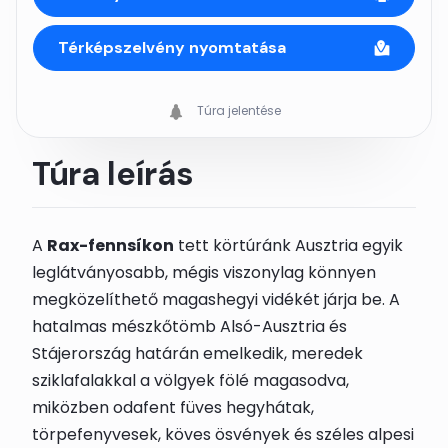
Térképszelvény nyomtatása
Túra jelentése
Túra leírás
A
Rax-fennsíkon
tett körtúránk Ausztria egyik
leglátványosabb, mégis viszonylag könnyen
megközelíthető magashegyi vidékét járja be. A
hatalmas mészkőtömb Alsó-Ausztria és
Stájerország határán emelkedik, meredek
sziklafalakkal a völgyek fölé magasodva,
miközben odafent füves hegyhátak,
törpefenyvesek, köves ösvények és széles alpesi