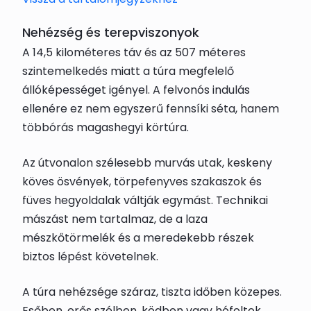
Nehézség és terepviszonyok
A 14,5 kilométeres táv és az 507 méteres
szintemelkedés miatt a túra megfelelő
állóképességet igényel. A felvonós indulás
ellenére ez nem egyszerű fennsíki séta, hanem
többórás magashegyi körtúra.
Az útvonalon szélesebb murvás utak, keskeny
köves ösvények, törpefenyves szakaszok és
füves hegyoldalak váltják egymást. Technikai
mászást nem tartalmaz, de a laza
mészkőtörmelék és a meredekebb részek
biztos lépést követelnek.
A túra nehézsége száraz, tiszta időben közepes.
Esőben, erős szélben, ködben vagy hófoltok