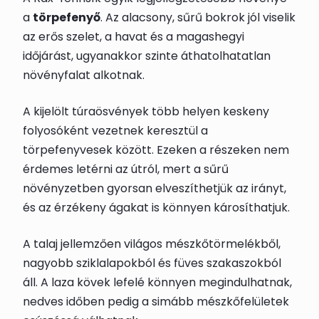
a
törpefenyő
. Az alacsony, sűrű bokrok jól viselik
az erős szelet, a havat és a magashegyi
időjárást, ugyanakkor szinte áthatolhatatlan
növényfalat alkotnak.
A kijelölt túraösvények több helyen keskeny
folyosóként vezetnek keresztül a
törpefenyvesek között. Ezeken a részeken nem
érdemes letérni az útról, mert a sűrű
növényzetben gyorsan elveszíthetjük az irányt,
és az érzékeny ágakat is könnyen károsíthatjuk.
A talaj jellemzően világos mészkőtörmelékből,
nagyobb sziklalapokból és füves szakaszokból
áll. A laza kövek lefelé könnyen megindulhatnak,
nedves időben pedig a simább mészkőfelületek