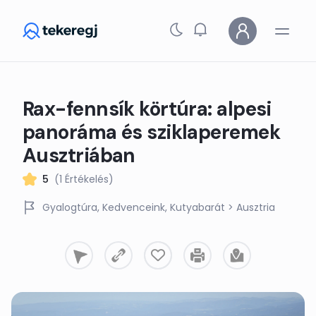
Skip to main content
Rax-fennsík körtúra: alpesi
panoráma és sziklaperemek
Ausztriában
5
(1 Értékelés)
Gyalogtúra
Kedvenceink
Kutyabarát
> Ausztria