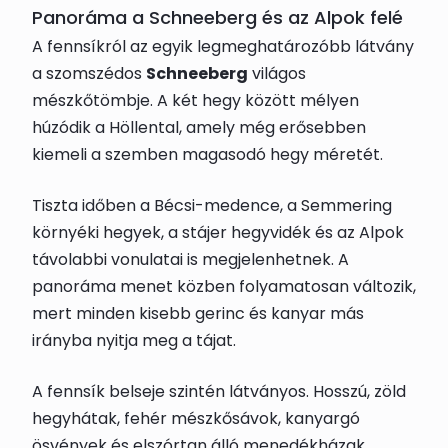
Panoráma a Schneeberg és az Alpok felé
A fennsíkról az egyik legmeghatározóbb látvány
a szomszédos
Schneeberg
világos
mészkőtömbje. A két hegy között mélyen
húzódik a Höllental, amely még erősebben
kiemeli a szemben magasodó hegy méretét.
Tiszta időben a Bécsi-medence, a Semmering
környéki hegyek, a stájer hegyvidék és az Alpok
távolabbi vonulatai is megjelenhetnek. A
panoráma menet közben folyamatosan változik,
mert minden kisebb gerinc és kanyar más
irányba nyitja meg a tájat.
A fennsík belseje szintén látványos. Hosszú, zöld
hegyhátak, fehér mészkősávok, kanyargó
ösvények és elszórtan álló menedékházak