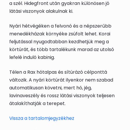
a szél. Hidegfront után gyakran különösen jó
látási viszonyok alakulnak ki.
Nyári hétvégéken a felvonó és a népszerűbb
menedékházak környéke zsúfolt lehet. Korai
feljutással nyugodtabban kezdhetjük meg a
körtúrát, és több tartalékunk marad az utolsó
lefelé induló kabinig.
Télen a Rax hótalpas és sítúrázó célponttá
változik. A nyári körtúrát ilyenkor nem szabad
automatikusan követni, mert hó, jég,
lavinaveszély és rossz látási viszonyok teljesen
átalakíthatják a terepet.
Vissza a tartalomjegyzékhez