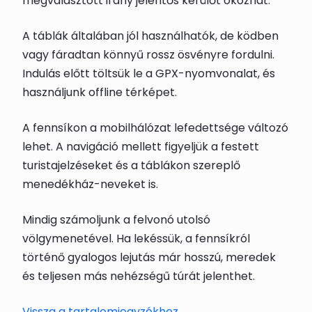
megválasztott irány jelentős kerülőt okozhat.
A táblák általában jól használhatók, de ködben
vagy fáradtan könnyű rossz ösvényre fordulni.
Indulás előtt töltsük le a GPX-nyomvonalat, és
használjunk offline térképet.
A fennsíkon a mobilhálózat lefedettsége változó
lehet. A navigáció mellett figyeljük a festett
turistajelzéseket és a táblákon szereplő
menedékház-neveket is.
Mindig számoljunk a felvonó utolsó
völgymenetével. Ha lekéssük, a fennsíkról
történő gyalogos lejutás már hosszú, meredek
és teljesen más nehézségű túrát jelenthet.
Vissza a tartalomjegyzékhez