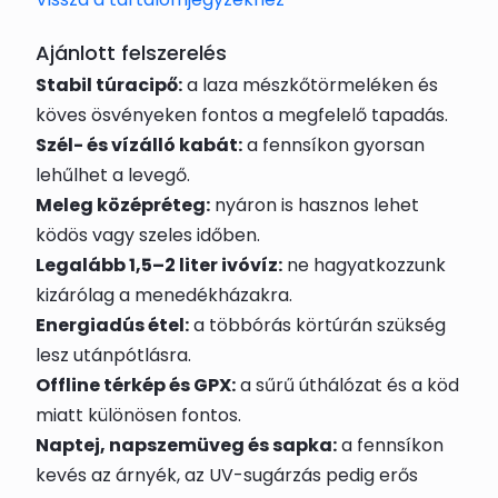
Ajánlott felszerelés
Stabil túracipő:
a laza mészkőtörmeléken és
köves ösvényeken fontos a megfelelő tapadás.
Szél- és vízálló kabát:
a fennsíkon gyorsan
lehűlhet a levegő.
Meleg középréteg:
nyáron is hasznos lehet
ködös vagy szeles időben.
Legalább 1,5–2 liter ivóvíz:
ne hagyatkozzunk
kizárólag a menedékházakra.
Energiadús étel:
a többórás körtúrán szükség
lesz utánpótlásra.
Offline térkép és GPX:
a sűrű úthálózat és a köd
miatt különösen fontos.
Naptej, napszemüveg és sapka:
a fennsíkon
kevés az árnyék, az UV-sugárzás pedig erős