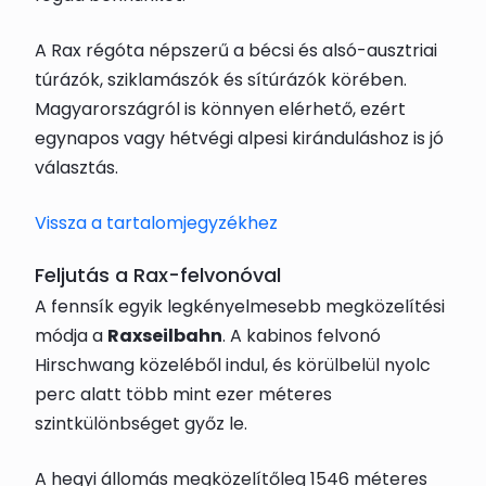
A Rax régóta népszerű a bécsi és alsó-ausztriai
túrázók, sziklamászók és sítúrázók körében.
Magyarországról is könnyen elérhető, ezért
egynapos vagy hétvégi alpesi kiránduláshoz is jó
választás.
Vissza a tartalomjegyzékhez
Feljutás a Rax-felvonóval
A fennsík egyik legkényelmesebb megközelítési
módja a
Raxseilbahn
. A kabinos felvonó
Hirschwang közeléből indul, és körülbelül nyolc
perc alatt több mint ezer méteres
szintkülönbséget győz le.
A hegyi állomás megközelítőleg 1546 méteres