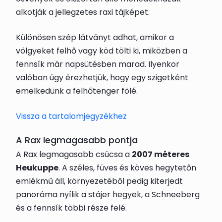
alkotják a jellegzetes raxi tájképet.
Különösen szép látványt adhat, amikor a
völgyeket felhő vagy köd tölti ki, miközben a
fennsík már napsütésben marad. Ilyenkor
valóban úgy érezhetjük, hogy egy szigetként
emelkedünk a felhőtenger fölé.
Vissza a tartalomjegyzékhez
A Rax legmagasabb pontja
A Rax legmagasabb csúcsa a
2007 méteres
Heukuppe
. A széles, füves és köves hegytetőn
emlékmű áll, környezetéből pedig kiterjedt
panoráma nyílik a stájer hegyek, a Schneeberg
és a fennsík többi része felé.