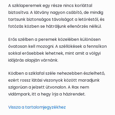
A sziklaperemek egy része nincs korláttal
biztosítva. A látvány nagyon csábító, de mindig
tartsunk biztonságos távolságot a letöréstől, és
fotózás közben se hátráljunk ellenőrzés nélkül.
Erős szélben a peremek közelében különösen
óvatosan kell mozogni. A széllökések a fennsíkon
sokkal erősebbek lehetnek, mint amit a völgyi
időjárás alapján várnánk.
Ködben a sziklafal széle nehezebben észlelhető,
ezért rossz látási viszonyok között maradjunk
szigorúan a jelzett útvonalon. A Rax nem
vidámpark, itt a hegy írja a házirendet.
Vissza a tartalomjegyzékhez