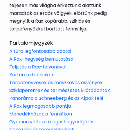
teljesen más világba érkeztünk: alattunk
maradtak az erdős völgyek, előttünk pedig
megnyílt a Rax kopárabb, sziklás és
törpefenyőkkel borított fennsíkja.
Tartalomjegyzék
A túra legfontosabb adatai
A Rax-hegység bemutatása
Feljutás a Rax-felvonóval
Körtúra a fennsíkon
Törpefenyvesek és mészköves ösvények
Sziklaperemek és természetes kilátópontok
Panoráma a Schneeberg és az Alpok felé
A Rax legmagasabb pontja
Menedékházak a fennsíkon
Gyorsan változó magashegyi időjárás
Nehézség és terepviszonyok