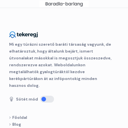
Skip to main content
Baradla-barlang
Mi egy túrázni szerető baráti társaság vagyunk, de
elhatároztuk, hogy általunk bejárt, ismert
útvonalakat másokkal is megosztjuk összeszedve,
rendszerezve azokat. Weboldalunkon
megtalálhatók gyalogtúráktól kezdve
kerékpártúrákon át az infópontokig minden
hasznos dolog.
Sötét mód
Főoldal
Blog