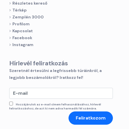
Részletes kereső
Térkép
Zemplén 3000
Profilom
Kapcsolat
Facebook
Instagram
Hírlevél feliratkozás
Szeretnél értesülni a legfrissebb túráinkról, a
legjobb beszámolókról? Iratkozz fel!
Hozzájárulok az e-mail címem felhasználásához, hírlevél
feliratkozáshoz, de azt ki nem adva harmadik fél számára.
Feliratkozom