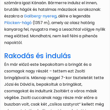
számára igazi Kánaán. Bármerre indulsz el innen,
brutális hágók és hatalmas mászások sorakoznak:
északra a
Gailberg-nyereg
, délre a legendás
Plöcken-hágó
(1357 m), amely az olasz határig
kanyarog fel, nyugatra meg a Lesachtal völgye nyílik
meg előtted. Mondhatni, nem kell félni a pihenős
napoktól.
Rakodás és indulás
Én már előző este bepakoltam a bringát és a
csomagok nagy részét – tettem ezt Zsolti
bringájával is. Másnap reggel 7-kor tiszteletét tette
Józsi és Dávid is, bepakoltuk a bringákat,
csomagokat és indultunk Zsoltiért a város másik
végébe. Zsolti cuccainak nagy része már előre a
buszban volt, csak két „csíkos szatyrot” kellett még