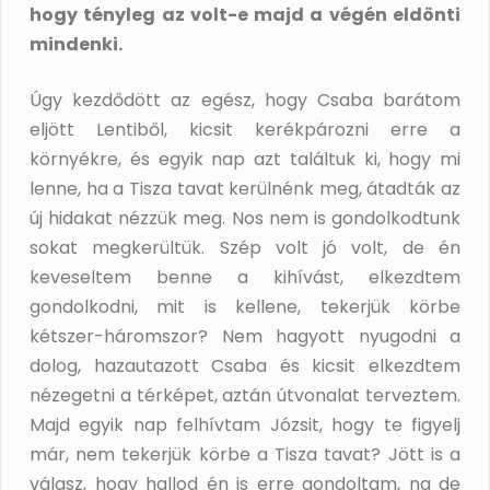
hogy tényleg az volt-e majd a végén eldönti
mindenki.
Úgy kezdődött az egész, hogy Csaba barátom
eljött Lentiből, kicsit kerékpározni erre a
környékre, és egyik nap azt találtuk ki, hogy mi
lenne, ha a Tisza tavat kerülnénk meg, átadták az
új hidakat nézzük meg. Nos nem is gondolkodtunk
sokat megkerültük. Szép volt jó volt, de én
keveseltem benne a kihívást, elkezdtem
gondolkodni, mit is kellene, tekerjük körbe
kétszer-háromszor? Nem hagyott nyugodni a
dolog, hazautazott Csaba és kicsit elkezdtem
nézegetni a térképet, aztán útvonalat terveztem.
Majd egyik nap felhívtam Józsit, hogy te figyelj
már, nem tekerjük körbe a Tisza tavat? Jött is a
válasz, hogy hallod én is erre gondoltam, na de