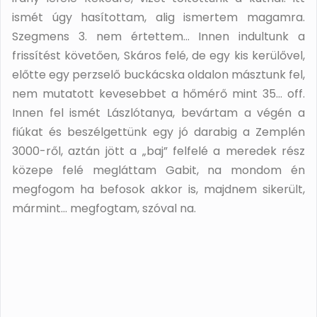
ismét úgy hasítottam, alig ismertem magamra.
Szegmens 3. nem értettem… Innen indultunk a
frissítést követően, Skáros felé, de egy kis kerülővel,
előtte egy perzselő buckácska oldalon másztunk fel,
nem mutatott kevesebbet a hőmérő mint 35… off.
Innen fel ismét Lászlótanya, bevártam a végén a
fiúkat és beszélgettünk egy jó darabig a Zemplén
3000-ről, aztán jött a „baj” felfelé a meredek rész
közepe felé megláttam Gabit, na mondom én
megfogom ha befosok akkor is, majdnem sikerült,
mármint… megfogtam, szóval na.