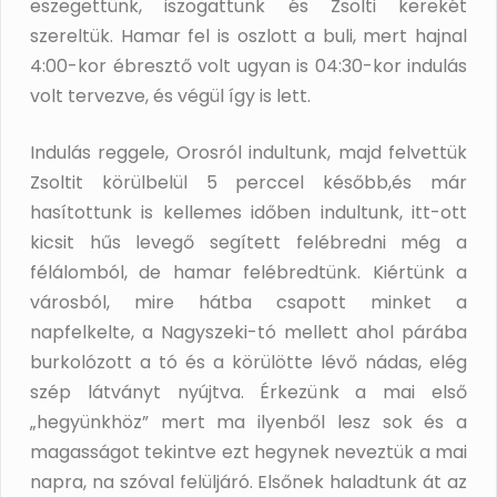
eszegettünk, iszogattunk és Zsolti kerekét
szereltük. Hamar fel is oszlott a buli, mert hajnal
4:00-kor ébresztő volt ugyan is 04:30-kor indulás
volt tervezve, és végül így is lett.
Indulás reggele, Orosról indultunk, majd felvettük
Zsoltit körülbelül 5 perccel később,és már
hasítottunk is kellemes időben indultunk, itt-ott
kicsit hűs levegő segített felébredni még a
félálomból, de hamar felébredtünk. Kiértünk a
városból, mire hátba csapott minket a
napfelkelte, a Nagyszeki-tó mellett ahol párába
burkolózott a tó és a körülötte lévő nádas, elég
szép látványt nyújtva. Érkezünk a mai első
„hegyünkhöz” mert ma ilyenből lesz sok és a
magasságot tekintve ezt hegynek neveztük a mai
napra, na szóval felüljáró. Elsőnek haladtunk át az