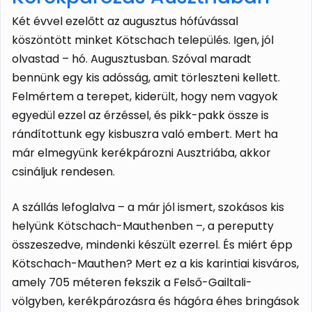
Két évvel ezelőtt az augusztus hófúvással
köszöntött minket Kötschach település. Igen, jól
olvastad – hó. Augusztusban. Szóval maradt
bennünk egy kis adósság, amit törleszteni kellett.
Felmértem a terepet, kiderült, hogy nem vagyok
egyedül ezzel az érzéssel, és pikk-pakk össze is
rándítottunk egy kisbuszra való embert. Mert ha
már elmegyünk kerékpározni Ausztriába, akkor
csináljuk rendesen.
A szállás lefoglalva – a már jól ismert, szokásos kis
helyünk Kötschach-Mauthenben –, a pereputty
összeszedve, mindenki készült ezerrel. És miért épp
Kötschach-Mauthen? Mert ez a kis karintiai kisváros,
amely 705 méteren fekszik a Felső-Gailtali-
völgyben, kerékpározásra és hágóra éhes bringások