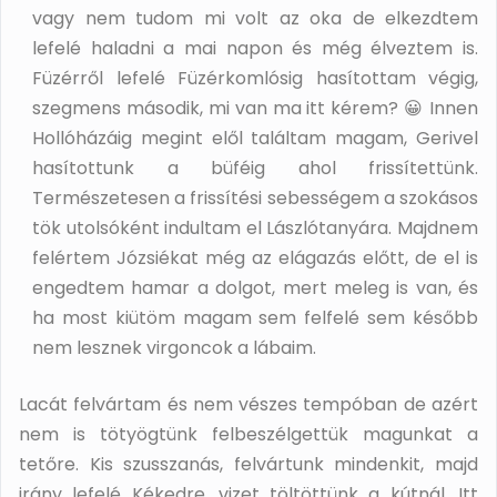
vagy nem tudom mi volt az oka de elkezdtem
lefelé haladni a mai napon és még élveztem is.
Füzérről lefelé Füzérkomlósig hasítottam végig,
szegmens második, mi van ma itt kérem? 😀 Innen
Hollóházáig megint elől találtam magam, Gerivel
hasítottunk a büféig ahol frissítettünk.
Természetesen a frissítési sebességem a szokásos
tök utolsóként indultam el Lászlótanyára. Majdnem
felértem Józsiékat még az elágazás előtt, de el is
engedtem hamar a dolgot, mert meleg is van, és
ha most kiütöm magam sem felfelé sem később
nem lesznek virgoncok a lábaim.
Lacát felvártam és nem vészes tempóban de azért
nem is tötyögtünk felbeszélgettük magunkat a
tetőre. Kis szusszanás, felvártunk mindenkit, majd
irány lefelé Kékedre, vizet töltöttünk a kútnál. Itt