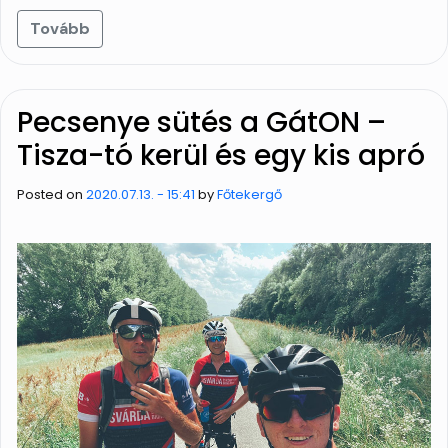
Tovább
Pecsenye sütés a GátON –
Tisza-tó kerül és egy kis apró
Posted on
2020.07.13. - 15:41
by
Főtekergő