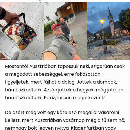
Mostantól Ausztriában tapossuk neki, szigorúan csak
a megadott sebességgel, erre fokozottan
figyeljetek, mert fájhat a dolog. Jöttek a dombok,
bámészkodtunk. Aztán jöttek a hegyek, még jobban
bámészkodtunk. Ez az, lassan megérkezünk!
De azért még volt egy kötelező megálló: vásárolni
kellett, mert Ausztriában vasárnap még a fű sem nő,
nemhogy bolt legyen nyitva. Klagenfurtban vagy