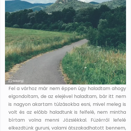
Fel a várhoz már nem éppen úgy haladtam ahogy
elgondoltam, de az elejével haladtam, bár itt nem
is nagyon akartam túlzásokba esni, mivel meleg is
volt és az előbb haladtunk is felfelé, nem mintha
bírtam volna menni Józsiékkal. Füzérről lefelé
elkezdtünk guruni, valami átszakadhatott bennem,