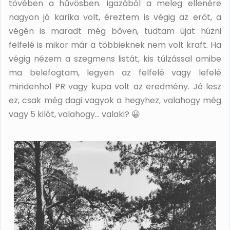
tövében a hűvösben. Igazából a meleg ellenére
nagyon jó karika volt, éreztem is végig az erőt, a
végén is maradt még bőven, tudtam újat húzni
felfelé is mikor már a többieknek nem volt kraft. Ha
végig nézem a szegmens listát, kis túlzással amibe
ma belefogtam, legyen az felfelé vagy lefelé
mindenhol PR vagy kupa volt az eredmény. Jó lesz
ez, csak még dagi vagyok a hegyhez, valahogy még
vagy 5 kilót, valahogy… valaki? 😀