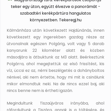
Kálmánháza után következett Hajdúnánás, innen
következett egy ingerekben gazdag része az
útvonalnak egészen Polgárig, volt vagy 5 darab
kanyarunk 22 kilométer alatt és közben
másodjára is átbuktunk az M3 alatt. Beérkeztünk
Polgárra, ahol megejtettük az első frissítést, kis
víz, üccsi ez az, némi beszélgetés a dohányboltos
nénivel, aki nem értette, hogy mi mit is csinálunk
mikor elmondtuk neki. Na de nincs ezzel baj, aki
nincs benne nem is értheti igazán.
Megindultunk Tiszaújváros irányába, ahol
ráfordultunk a Tiszára, annak is a töltésére, és