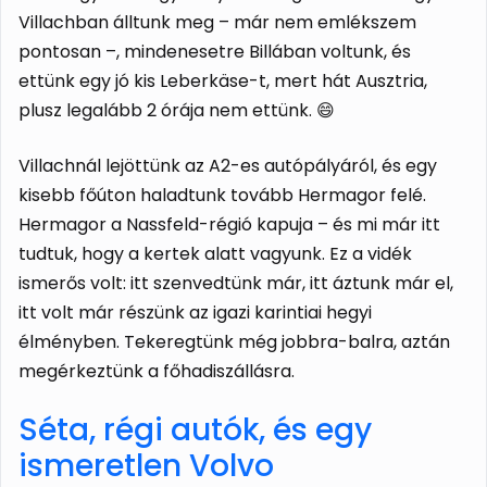
Villachban álltunk meg – már nem emlékszem
pontosan –, mindenesetre Billában voltunk, és
ettünk egy jó kis Leberkäse-t, mert hát Ausztria,
plusz legalább 2 órája nem ettünk. 😄
Villachnál lejöttünk az A2-es autópályáról, és egy
kisebb főúton haladtunk tovább Hermagor felé.
Hermagor a Nassfeld-régió kapuja – és mi már itt
tudtuk, hogy a kertek alatt vagyunk. Ez a vidék
ismerős volt: itt szenvedtünk már, itt áztunk már el,
itt volt már részünk az igazi karintiai hegyi
élményben. Tekeregtünk még jobbra-balra, aztán
megérkeztünk a főhadiszállásra.
Séta, régi autók, és egy
ismeretlen Volvo