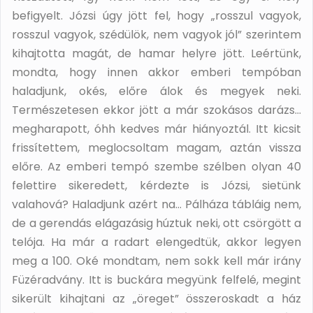
befigyelt. Józsi úgy jött fel, hogy „rosszul vagyok,
rosszul vagyok, szédülök, nem vagyok jól” szerintem
kihajtotta magát, de hamar helyre jött. Leértünk,
mondta, hogy innen akkor emberi tempóban
haladjunk, okés, előre álok és megyek neki.
Természetesen ekkor jött a már szokásos darázs…
megharapott, óhh kedves már hiányoztál. Itt kicsit
frissítettem, meglocsoltam magam, aztán vissza
előre. Az emberi tempó szembe szélben olyan 40
felettire sikeredett, kérdezte is Józsi, sietünk
valahová? Haladjunk azért na… Pálháza tábláig nem,
de a gerendás elágazásig húztuk neki, ott csörgött a
telója. Ha már a radart elengedtük, akkor legyen
meg a 100. Oké mondtam, nem sokk kell már irány
Füzéradvány. Itt is buckára megyünk felfelé, megint
sikerült kihajtani az „öreget” összeroskadt a ház