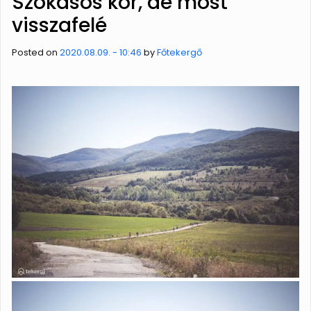
Szokásos kör, de most
visszafelé
Posted on
2020.08.09. - 10:46
by
Főtekergő