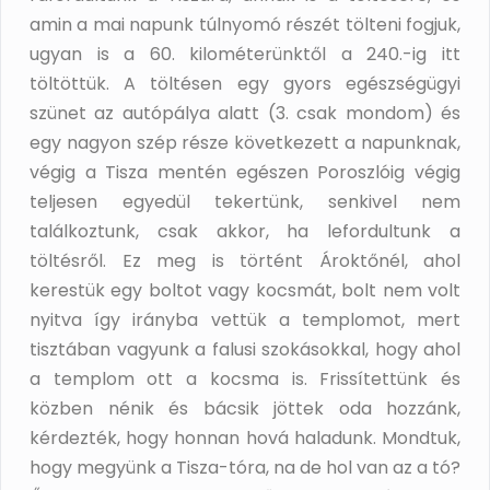
amin a mai napunk túlnyomó részét tölteni fogjuk,
ugyan is a 60. kilométerünktől a 240.-ig itt
töltöttük. A töltésen egy gyors egészségügyi
szünet az autópálya alatt (3. csak mondom) és
egy nagyon szép része következett a napunknak,
végig a Tisza mentén egészen Poroszlóig végig
teljesen egyedül tekertünk, senkivel nem
találkoztunk, csak akkor, ha lefordultunk a
töltésről. Ez meg is történt Ároktőnél, ahol
kerestük egy boltot vagy kocsmát, bolt nem volt
nyitva így irányba vettük a templomot, mert
tisztában vagyunk a falusi szokásokkal, hogy ahol
a templom ott a kocsma is. Frissítettünk és
közben nénik és bácsik jöttek oda hozzánk,
kérdezték, hogy honnan hová haladunk. Mondtuk,
hogy megyünk a Tisza-tóra, na de hol van az a tó?