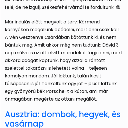
felé, de ne izgulj, Székesfehérvárnál felfordultunk. 😄
Már indulás előtt megvolt a terv: Körmend
környékén megállunk ebédelni, mert enni csak kell.
A Vén Gesztenye Csárdában kötöttünk ki, és nem
bántuk meg. Amit akkor még nem tudtunk: Dávid 3
nap múlva is az ott elvitt maradékot fogja enni, mert
akkora adagat kaptunk, hogy azzal a rántott
szelettel takarózni is lehetett volna – teljesen
komolyan mondom. Jól laktunk, talán kicsit
túlságosan is jól. Tankoltunk egy jót – plusz láttunk
egy gyönyörű kék Porsche-t a kúton, ami már
önmagában megérte az ottani megállót.
Ausztria: dombok, hegyek, és
vasárnap