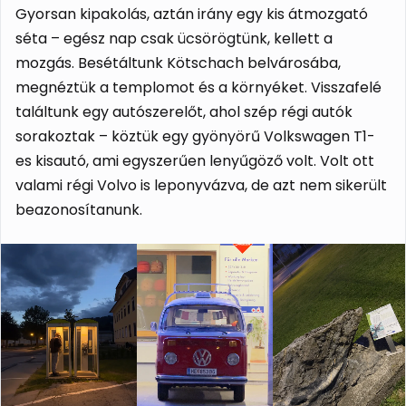
Gyorsan kipakolás, aztán irány egy kis átmozgató
séta – egész nap csak ücsörögtünk, kellett a
mozgás. Besétáltunk Kötschach belvárosába,
megnéztük a templomot és a környéket. Visszafelé
találtunk egy autószerelőt, ahol szép régi autók
sorakoztak – köztük egy gyönyörű Volkswagen T1-
es kisautó, ami egyszerűen lenyűgöző volt. Volt ott
valami régi Volvo is leponyvázva, de azt nem sikerült
beazonosítanunk.