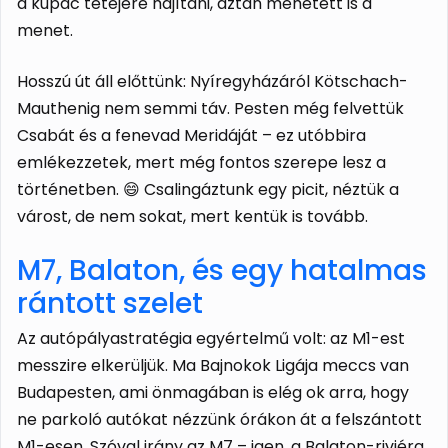
a kupac tetejére hajítani, aztán mehetett is a
menet.
Hosszú út áll előttünk: Nyíregyházáról Kötschach-
Mauthenig nem semmi táv. Pesten még felvettük
Csabát és a fenevad Meridáját – ez utóbbira
emlékezzetek, mert még fontos szerepe lesz a
történetben. 😄 Csalingáztunk egy picit, néztük a
várost, de nem sokat, mert kentük is tovább.
M7, Balaton, és egy hatalmas
rántott szelet
Az autópályastratégia egyértelmű volt: az M1-est
messzire elkerüljük. Ma Bajnokok Ligája meccs van
Budapesten, ami önmagában is elég ok arra, hogy
ne parkoló autókat nézzünk órákon át a felszántott
M1-esen. Szóval irány az M7 – igen, a Balaton-riviéra