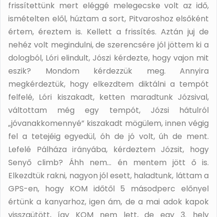
frissítettünk mert eléggé melegecske volt az idő,
ismételten elől, húztam a sort, Pitvaroshoz elsőként
értem, éreztem is. Kellett a frissítés. Aztán juj de
nehéz volt megindulni, de szerencsére jól jöttem ki a
dologból, Lóri elindult, Jószi kérdezte, hogy vajon mit
eszik? Mondom kérdezzük meg. Annyira
megkérdeztük, hogy elkezdtem diktálni a tempót
felfelé, Lóri kiszakadt, ketten maradtunk Józsival,
váltottam még egy tempót, Józsi hátulról
„jóvanakkomennyé” kiszakadt mögülem, innen végig
fel a tetejéig egyedül, óh de jó volt, úh de ment.
Lefelé Pálháza irányába, kérdeztem Józsit, hogy
Senyő climb? Áhh nem… én mentem jött ő is.
Elkezdtük rakni, nagyon jól esett, haladtunk, láttam a
GPS-en, hogy KOM időtől 5 másodperc előnyel
értünk a kanyarhoz, igen ám, de a mai adok kapok
visszaütött, így KOM nem lett, de egy 3. hely