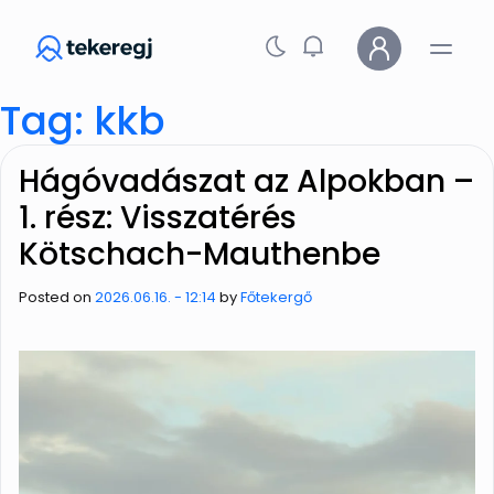
Skip to main content
Tag: kkb
Hágóvadászat az Alpokban –
1. rész: Visszatérés
Kötschach-Mauthenbe
Posted on
2026.06.16. - 12:14
by
Főtekergő