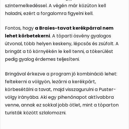
szintemelkedéssel. A végén már közúton kell
haladni, ezért a forgalomra figyelni kell.
Fontos, hogy
a Braies-tavat kerékpárral nem
lehet körbetekerni
. A tóparti ösvény gyalogos
útvonal, több helyen keskeny, lépcsős és zsúfolt. A
bringát a tó környékén le kell tenni, a tókerülést
pedig gyalog érdemes teljesíteni.
Bringával érkezve a program jó kombináció lehet:
feltekerni a völgyön, lezárni a kerékpárt,
körbesétálni a tavat, majd visszagurulni a Puster-
völgy irányába. Aki egy pihenőnapot aktívabbra
venne, annak ez sokkal jobb ötlet, mint a tóparton
turisták között szlalomozni.