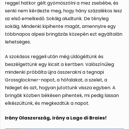
reggel hatkor gélt gyömöszölni a mez zsebébe, és
senki nem kérdezte meg, hogy hány százalékos lesz
az első emelkedő. Sokáig aludtunk. De tényleg
sokáig. Mindenki kipihente magát, amennyire egy
többnapos alpesi bringázás közepén ezt egyáltalán
lehetséges.
A szokásos reggeli után még üldögéltünk és
beszélgettünk egy kicsit a kertben. Valószínűleg
mindenki próbálta újra összerakni a tegnapi
Grossglockner-napot, a hófalakat, a szelet, a
hideget és azt, hogyan jutottunk vissza egyben. A
bringák közben békésen pihentek, mi pedig lassan
elkészültünk, és megkezdtük a napot.
Irány Olaszország, irány a Lago di Braies!