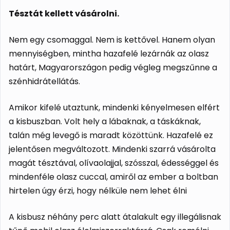
Tésztát kellett vásárolni.
Nem egy csomaggal. Nem is kettővel. Hanem olyan
mennyiségben, mintha hazafelé lezárnák az olasz
határt, Magyarországon pedig végleg megszűnne a
szénhidrátellátás.
Amikor kifelé utaztunk, mindenki kényelmesen elfért
a kisbuszban. Volt hely a lábaknak, a táskáknak,
talán még levegő is maradt közöttünk. Hazafelé ez
jelentősen megváltozott. Mindenki szarrá vásárolta
magát tésztával, olívaolajjal, szósszal, édességgel és
mindenféle olasz cuccal, amiről az ember a boltban
hirtelen úgy érzi, hogy nélküle nem lehet élni
A kisbusz néhány perc alatt átalakult egy illegálisnak