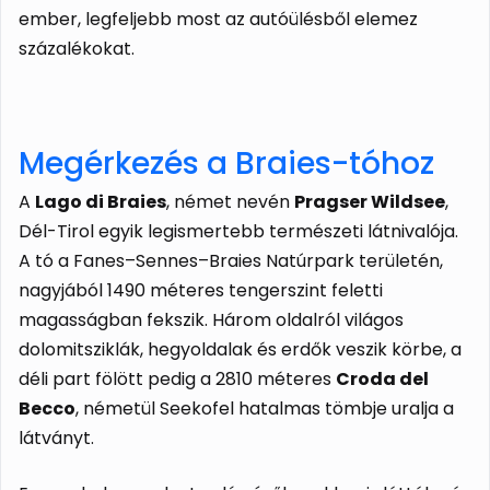
ember, legfeljebb most az autóülésből elemez
százalékokat.
Megérkezés a Braies-tóhoz
A
Lago di Braies
, német nevén
Pragser Wildsee
,
Dél-Tirol egyik legismertebb természeti látnivalója.
A tó a Fanes–Sennes–Braies Natúrpark területén,
nagyjából 1490 méteres tengerszint feletti
magasságban fekszik. Három oldalról világos
dolomitsziklák, hegyoldalak és erdők veszik körbe, a
déli part fölött pedig a 2810 méteres
Croda del
Becco
, németül Seekofel hatalmas tömbje uralja a
látványt.