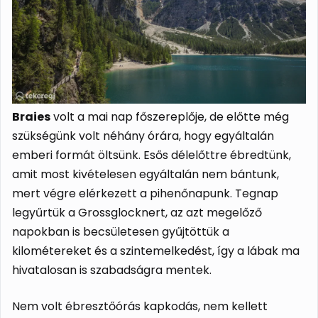
Braies
volt a mai nap főszereplője, de előtte még
szükségünk volt néhány órára, hogy egyáltalán
emberi formát öltsünk. Esős délelőttre ébredtünk,
amit most kivételesen egyáltalán nem bántunk,
mert végre elérkezett a pihenőnapunk. Tegnap
legyűrtük a Grossglocknert, az azt megelőző
napokban is becsületesen gyűjtöttük a
kilométereket és a szintemelkedést, így a lábak ma
hivatalosan is szabadságra mentek.
Nem volt ébresztőórás kapkodás, nem kellett