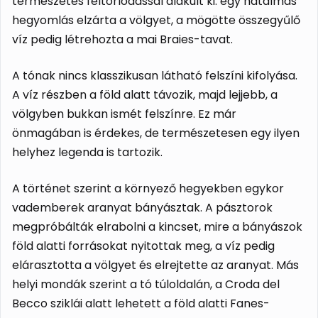
természetes feltorlódással alakult ki: egy hatalmas
hegyomlás elzárta a völgyet, a mögötte összegyűlő
víz pedig létrehozta a mai Braies-tavat.
A tónak nincs klasszikusan látható felszíni kifolyása.
A víz részben a föld alatt távozik, majd lejjebb, a
völgyben bukkan ismét felszínre. Ez már
önmagában is érdekes, de természetesen egy ilyen
helyhez legenda is tartozik.
A történet szerint a környező hegyekben egykor
vademberek aranyat bányásztak. A pásztorok
megpróbálták elrabolni a kincset, mire a bányászok
föld alatti forrásokat nyitottak meg, a víz pedig
elárasztotta a völgyet és elrejtette az aranyat. Más
helyi mondák szerint a tó túloldalán, a Croda del
Becco sziklái alatt lehetett a föld alatti Fanes-