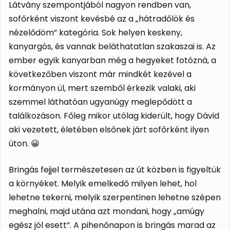
Látvány szempontjából nagyon rendben van,
sofőrként viszont kevésbé az a „hátradőlök és
nézelődöm” kategória. Sok helyen keskeny,
kanyargós, és vannak beláthatatlan szakaszai is. Az
ember egyik kanyarban még a hegyeket fotózná, a
következőben viszont már mindkét kezével a
kormányon ül, mert szemből érkezik valaki, aki
szemmel láthatóan ugyanúgy meglepődött a
találkozáson. Főleg mikor utólag kiderült, hogy Dávid
aki vezetett, életében elsőnek járt sofőrként ilyen
úton. 😀
Bringás fejjel természetesen az út közben is figyeltük
a környéket. Melyik emelkedő milyen lehet, hol
lehetne tekerni, melyik szerpentinen lehetne szépen
meghalni, majd utána azt mondani, hogy „amúgy
egész jól esett”. A pihenőnapon is bringás marad az