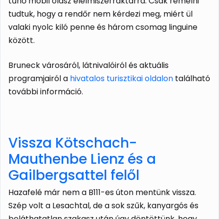
tűnő mobil olasz élelmiszerraktárrá. Csak remélni
tudtuk, hogy a rendőr nem kérdezi meg, miért ül
valaki nyolc kiló penne és három csomag linguine
között.
Bruneck városáról, látnivalóiról és aktuális
programjairól a
hivatalos turisztikai oldalon
található
további információ.
Vissza Kötschach-
Mauthenbe Lienz és a
Gailbergsattel felől
Hazafelé már nem a B111-es úton mentünk vissza.
Szép volt a Lesachtal, de a sok szűk, kanyargós és
beláthatatlan szakasz után úgy döntöttünk, hogy