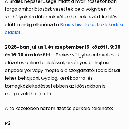
A Braies népszerűsége miatt a nyári főszezonban
forgalomkorlátozást vezettek be a völgyben. A
szabályok és dátumok változhatnak, ezért indulás
előtt mindig ellenőrizd a
Braies hivatalos közlekedési
oldalát
.
2026-ban július 1. és szeptember 15. között, 9:00
és 16:00 óra között
a Braies-völgybe autóval csak
előzetes online foglalással, érvényes behajtási
engedéllyel vagy megfelelő szolgáltatói foglalással
lehet behajtani. Gyalog, kerékpárral és
tömegközlekedéssel ebben az időszakban is
megközelíthető a tó.
A tó közelében három fizetős parkoló található:
P2