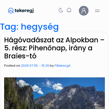
Skip to main content
Tag: hegység
Hágóvadászat az Alpokban –
5. rész: Pihenőnap, irány a
Braies-tó
Posted on
2026.07.05. - 15:26
by
Főtekergő