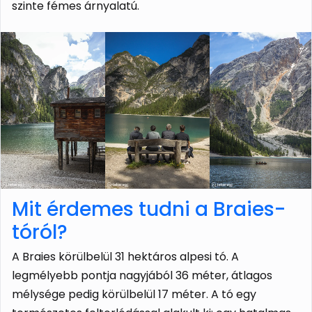
szinte fémes árnyalatú.
Mit érdemes tudni a Braies-
tóról?
A Braies körülbelül 31 hektáros alpesi tó. A
legmélyebb pontja nagyjából 36 méter, átlagos
mélysége pedig körülbelül 17 méter. A tó egy