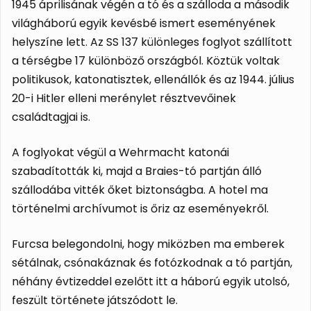
1945 áprilisának végén a tó és a szálloda a második
világháború egyik kevésbé ismert eseményének
helyszíne lett. Az SS 137 különleges foglyot szállított
a térségbe 17 különböző országból. Köztük voltak
politikusok, katonatisztek, ellenállók és az 1944. július
20-i Hitler elleni merénylet résztvevőinek
családtagjai is.
A foglyokat végül a Wehrmacht katonái
szabadították ki, majd a Braies-tó partján álló
szállodába vitték őket biztonságba. A hotel ma
történelmi archívumot is őriz az eseményekről.
Furcsa belegondolni, hogy miközben ma emberek
sétálnak, csónakáznak és fotózkodnak a tó partján,
néhány évtizeddel ezelőtt itt a háború egyik utolsó,
feszült története játszódott le.