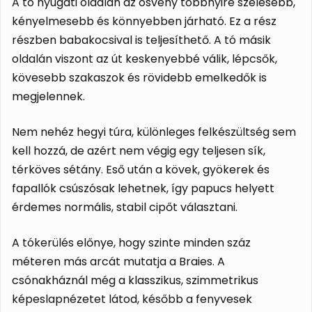
A tó nyugati oldalán az ösvény többnyire szélesebb,
kényelmesebb és könnyebben járható. Ez a rész
részben babakocsival is teljesíthető. A tó másik
oldalán viszont az út keskenyebbé válik, lépcsők,
kövesebb szakaszok és rövidebb emelkedők is
megjelennek.
Nem nehéz hegyi túra, különleges felkészültség sem
kell hozzá, de azért nem végig egy teljesen sík,
térköves sétány. Eső után a kövek, gyökerek és
fapallók csúszósak lehetnek, így papucs helyett
érdemes normális, stabil cipőt választani.
A tókerülés előnye, hogy szinte minden száz
méteren más arcát mutatja a Braies. A
csónakháznál még a klasszikus, szimmetrikus
képeslapnézetet látod, később a fenyvesek