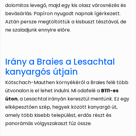
dolomitos levegő, majd egy kis olasz városnézés és
bevásárlás. Papíron nyugodt napnak ígérkezett.
Aztán persze megtöltöttük a kisbuszt tésztával, de
ne szaladjunk ennyire előre.
Irány a Braies a Lesachtal
kanyargós útjain
Kötschach-Mauthen környékéről a Braies felé több
útvonalon is el lehet indulni. Mi odafelé a
B111-es
úton
, a Lesachtal irányán keresztül mentünk. Ez egy
elképesztően szép, hegyek között kanyargó út,
amely több kisebb települést, erdős részt és
panorámás völgyszakaszt fűz össze.