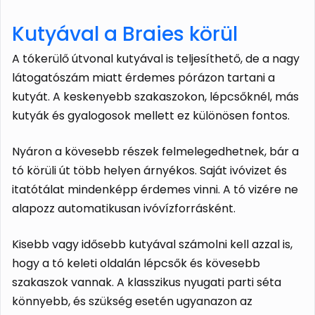
Kutyával a Braies körül
A tókerülő útvonal kutyával is teljesíthető, de a nagy
látogatószám miatt érdemes pórázon tartani a
kutyát. A keskenyebb szakaszokon, lépcsőknél, más
kutyák és gyalogosok mellett ez különösen fontos.
Nyáron a kövesebb részek felmelegedhetnek, bár a
tó körüli út több helyen árnyékos. Saját ivóvizet és
itatótálat mindenképp érdemes vinni. A tó vizére ne
alapozz automatikusan ivóvízforrásként.
Kisebb vagy idősebb kutyával számolni kell azzal is,
hogy a tó keleti oldalán lépcsők és kövesebb
szakaszok vannak. A klasszikus nyugati parti séta
könnyebb, és szükség esetén ugyanazon az