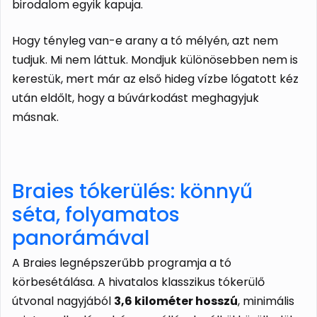
birodalom egyik kapuja.
Hogy tényleg van-e arany a tó mélyén, azt nem
tudjuk. Mi nem láttuk. Mondjuk különösebben nem is
kerestük, mert már az első hideg vízbe lógatott kéz
után eldőlt, hogy a búvárkodást meghagyjuk
másnak.
Braies tókerülés: könnyű
séta, folyamatos
panorámával
A Braies legnépszerűbb programja a tó
körbesétálása. A hivatalos klasszikus tókerülő
útvonal nagyjából
3,6 kilométer hosszú
, minimális