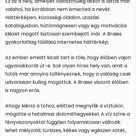
Ez az a hely, amelyet valószínűleg akkor is láttál már
valahol, ha korábban nem ismerted a nevét.
Háttérképen, közösségi oldalon, utazási
katalógusban, hűtőmágnesen vagy egy motivációs
idézet mögött biztosan szembejött már. A Braies
gyakorlatilag főállású internetes háttérkép.
Az ember emiatt kicsit tart is tőle, hogy élőben vajon
ugyanakkorát üt-e. Sok olyan híres hely van, amit a
fotók már annyira túlfényeznek, hogy a valóság csak
udvariasan kullog mögöttük. A Braies viszont élőben
is nagyon erős.
Ahogy kiérsz a tóhoz, előtted megnyílik a víztükör,
mögötte a hatalmas dolomithegyekkel. A víz színe a
fényviszonyoktól függően folyamatosan változik:
lehet mélyzöld, türkizes, kékes vagy egészen sötét,