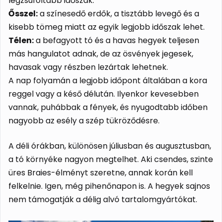
legzsúfoltabb időszak.
Ősszel:
a színesedő erdők, a tisztább levegő és a
kisebb tömeg miatt az egyik legjobb időszak lehet.
Télen:
a befagyott tó és a havas hegyek teljesen
más hangulatot adnak, de az ösvények jegesek,
havasak vagy részben lezártak lehetnek.
A nap folyamán a legjobb időpont általában a kora
reggel vagy a késő délután. Ilyenkor kevesebben
vannak, puhábbak a fények, és nyugodtabb időben
nagyobb az esély a szép tükröződésre.
A déli órákban, különösen júliusban és augusztusban,
a tó környéke nagyon megtelhet. Aki csendes, szinte
üres Braies-élményt szeretne, annak korán kell
felkelnie. Igen, még pihenőnapon is. A hegyek sajnos
nem támogatják a délig alvó tartalomgyártókat.