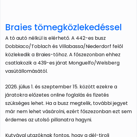
Braies tömegközlekedéssel
A tó autó nélkül is elérhető. A 442-es busz
Dobbiaco/Toblach és Villabassa/Niederdorf felől
közlekedik a Braies-tóhoz. A főszezonban ehhez
csatlakozik a 439-es járat Monguelfo/Welsberg
vasútállomásától.
2026. július 1. és szeptember 15. között ezekre a
járatokra előzetes online foglalás és fizetés
szükséges lehet. Ha a busz megtelik, további jegyet
már nem lehet vásárolni, ezért főszezonban ezt sem
érdemes az utolsó pillanatra hagyni.
Kutyával utazóknak fontos, hogy a dél-tiroli