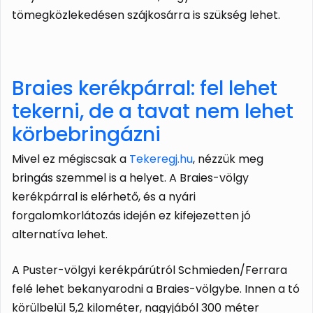
tömegközlekedésen szájkosárra is szükség lehet.
Braies kerékpárral: fel lehet
tekerni, de a tavat nem lehet
körbebringázni
Mivel ez mégiscsak a
Tekeregj.hu
, nézzük meg
bringás szemmel is a helyet. A Braies-völgy
kerékpárral is elérhető, és a nyári
forgalomkorlátozás idején ez kifejezetten jó
alternatíva lehet.
A Puster-völgyi kerékpárútról Schmieden/Ferrara
felé lehet bekanyarodni a Braies-völgybe. Innen a tó
körülbelül 5,2 kilométer, nagyjából 300 méter