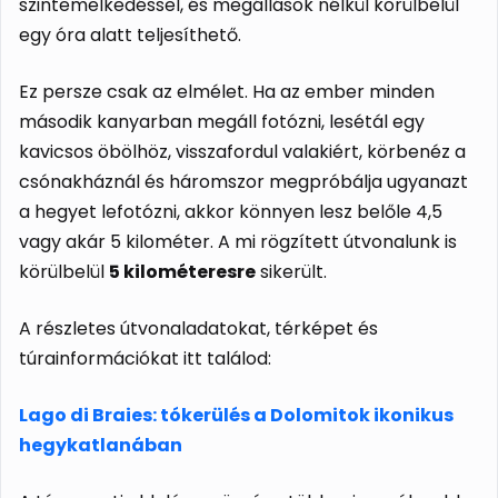
szintemelkedéssel, és megállások nélkül körülbelül
egy óra alatt teljesíthető.
Ez persze csak az elmélet. Ha az ember minden
második kanyarban megáll fotózni, lesétál egy
kavicsos öbölhöz, visszafordul valakiért, körbenéz a
csónakháznál és háromszor megpróbálja ugyanazt
a hegyet lefotózni, akkor könnyen lesz belőle 4,5
vagy akár 5 kilométer. A mi rögzített útvonalunk is
körülbelül
5 kilométeresre
sikerült.
A részletes útvonaladatokat, térképet és
túrainformációkat itt találod:
Lago di Braies: tókerülés a Dolomitok ikonikus
hegykatlanában