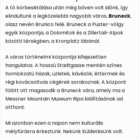
A tó körbesétálása után még bőven volt időnk, így
elindultunk a legközelebbi nagyobb város,
Bruneck
,
olasz nevén Brunico felé. Bruneck a Puster-völgy
egyik központja, a Dolomitok és a Zillertali-Alpok
közötti térségben, a Kronplatz lábánál.
A város történelmi központja kifejezetten
hangulatos. A hosszú Stadtgasse mentén színes
homlokzatú házak, üzletek, kávézók, éttermek és
régi kovácsoltvas cégérek sorakoznak. A központ
fölött ott magasodik a Bruneck vára, amely ma a
Messner Mountain Museum Ripa kiállításának ad
otthont.
Mi azonban ezen a napon nem kulturális
mélyfúrásra érkeztünk. Nekünk küldetésünk volt.