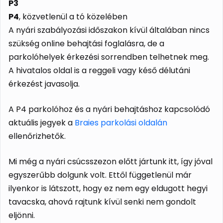
P3
P4
, közvetlenül a tó közelében
A nyári szabályozási időszakon kívül általában nincs
szükség online behajtási foglalásra, de a
parkolóhelyek érkezési sorrendben telhetnek meg.
A hivatalos oldal is a reggeli vagy késő délutáni
érkezést javasolja.
A P4 parkolóhoz és a nyári behajtáshoz kapcsolódó
aktuális jegyek a
Braies parkolási oldalán
ellenőrizhetők.
Mi még a nyári csúcsszezon előtt jártunk itt, így jóval
egyszerűbb dolgunk volt. Ettől függetlenül már
ilyenkor is látszott, hogy ez nem egy eldugott hegyi
tavacska, ahová rajtunk kívül senki nem gondolt
eljönni.