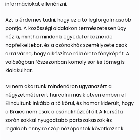
információkat ellenőrizni.
Azt is érdemes tudni, hogy ez a tó legforgalmasabb
pontja. A közösségi oldalakon természetesen úgy
néz ki, mintha mindenki egyedül érkezne ide
napfelkeltekor, és a csónakház személyzete csak
arra várna, hogy elkészítse róla élete fényképét. A
valóságban főszezonban komoly sor és tömeg is
kialakulhat.
Mi nem akartunk mindenáron ugyanazért a
négyzetméterért harcolni másik ötven emberrel.
Elindultunk inkább a tó körül, és hamar kiderült, hogy
a Braies nem csak a csónakházból áll. A körséta
során sokkal nyugodtabb partszakaszok és
legalább ennyire szép nézőpontok következnek.