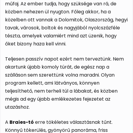
műfaj. Az ember tudja, hogy szüksége van rá, de
közben nehezen ül nyugton. Főleg akkor, ha a
közelben ott vannak a Dolomitok, Olaszország, hegyi
tavak, városok, boltok és nagyjából nyolcszázféle
tészta, amelyek valamiért mind azt üzenik, hogy
őket bizony haza kell vinni.
Teljesen passzív napot ezért nem terveztünk. Nem
akartunk újabb komoly túrát, de egész nap a
szálláson sem szerettünk volna maradni. Olyan
program kellett, ami látványos, könnyen
teljesíthető, nem terheli túl a lábakat, és közben
mégis ad egy újabb emlékezetes fejezetet az
utazáshoz.
A
Braies-tó
erre tökéletes választásnak tűnt.
Könnyű tókerülés, gyönyörű panoráma, friss