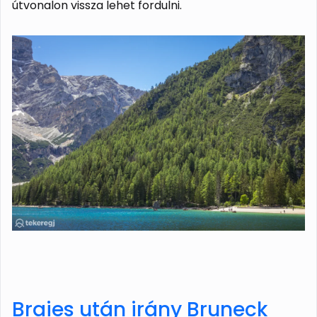
útvonalon vissza lehet fordulni.
Braies után irány Bruneck