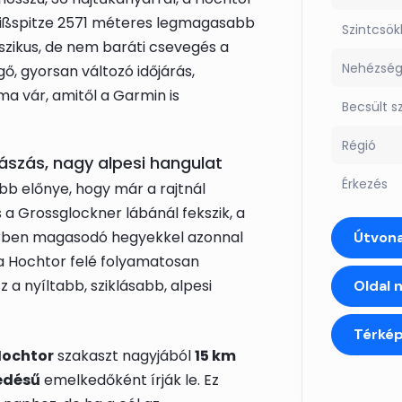
ißspitze 2571 méteres legmagasabb
Szintcsö
sszikus, de nem baráti csevegés a
Nehézsé
ő, gyorsan változó időjárás,
a vár, amitől a Garmin is
Becsült s
Régió
 mászás, nagy alpesi hangulat
Érkezés
obb előnye, hogy már a rajtnál
a Grossglockner lábánál fekszik, a
rben magasodó hegyekkel azonnal
Útvona
 a Hochtor felé folyamatosan
 a nyíltabb, sziklásabb, alpesi
Oldal 
Térké
Hochtor
szakaszt nagyjából
15 km
edésű
emelkedőként írják le. Ez