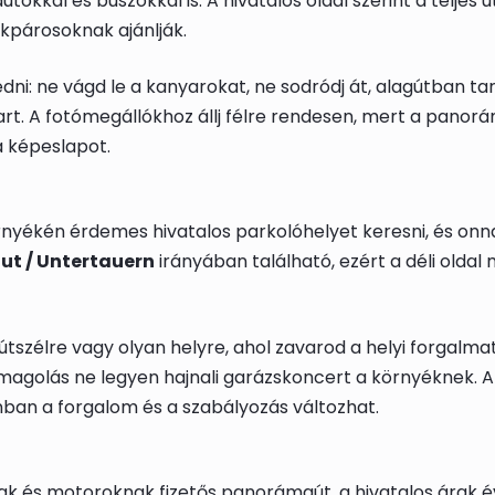
utókkal és buszokkal is. A hivatalos oldal szerint a telje
ékpárosoknak ajánlják.
i: ne vágd le a kanyarokat, ne sodródj át, alagútban tar
art. A fotómegállókhoz állj félre rendesen, mert a panorá
a képeslapot.
környékén érdemes hivatalos parkolóhelyet keresni, és onn
lut / Untertauern
irányában található, ezért a déli oldal
 útszélre vagy olyan helyre, ahol zavarod a helyi forgalmat.
agolás ne legyen hajnali garázskoncert a környéknek. A h
nban a forgalom és a szabályozás változhat.
k és motoroknak fizetős panorámaút, a hivatalos árak é