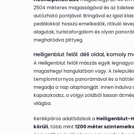
2504 méteres magasságával és az Edelwe
autózható pontjával. Bringával ez igazi kla
pedálokkal: hosszú emelkedők, ritkuló leveg
alagutak, turistaforgalom és olyan panorám
meghatódva pittyeg.
Heiligenblut felől: déli oldal, komoly
A Heiligenblut felőli mászás egyik legnagy
magashegyi hangulatban vagy. A település 
templomtornyos panorámával és a hátté
megadja a nap alaphangját. Innen indulva
kapaszkodsz, a völgyi zöldből lassan átmész
világba.
Kerékpáros adatbázisok a
Heiligenblut–
körüli
, több mint
1200 méter szintemelk