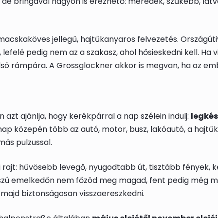
t, de bringával nagyon is érezhető: meredek, szűkebb, látv
macskaköves jellegű, hajtűkanyaros felvezetés. Országútival
efelé pedig nem az a szakasz, ahol hősieskedni kell. Ha vi
só rámpára. A Grossglockner akkor is megvan, ha az em
 azt ajánlja, hogy kerékpárral a nap szélein indulj:
legkés
 nap közepén több az autó, motor, busz, lakóautó, a haj
ás pulzussal.
 rajt: hűvösebb levegő, nyugodtabb út, tisztább fények, k
hosszú emelkedőn nem főzöd meg magad, fent pedig még m
i, majd biztonságosan visszaereszkedni.