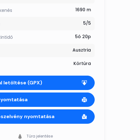
1690 m
kkenés
5/5
g
5ó 20p
zintidő
Ausztria
Körtúra
l letöltése (GPX)
nyomtatása
pszelvény nyomtatása
Túra jelentése