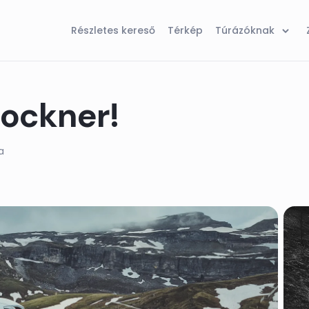
Részletes kereső
Térkép
Túrázóknak
lockner!
a