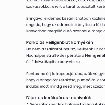
számolni kell motorosokkal, autókkal, lakóa
szakaszokkal, ezért a túrát tapasztalt ker
Bringával érdemes kiszámíthatóan közlekedn
engedd, hogy az adrenalin irányítsa a fékk
kanyarban megálló autó azonnal elrontja 
Parkolás Heiligenblut környékén
Ha nem a szállásról indulsz, Heiligenblut 
Hochalpenstraße déli pénztára
Heiligenb
és Edelweißspitze oda-vissza.
Fontos: ne állj le kapubejáróba, szűk völgyi
hogy a bringa összerakása, pumpálás, csom
indulás előtt mindig nézd meg, mert szezo
Díjak és kerékpáros tudnivalók
A Grossglockner Hochalpenstraße autókna