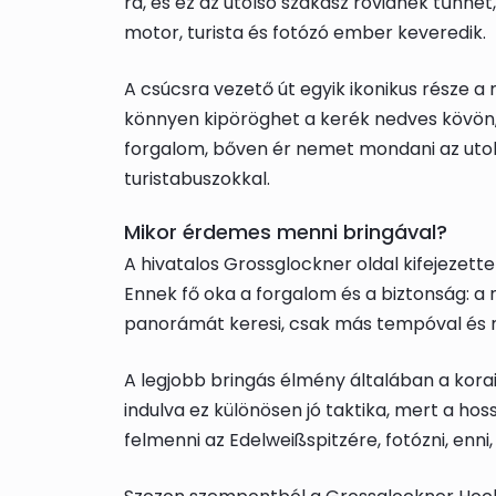
rá, és ez az utolsó szakasz rövidnek tűnhe
motor, turista és fotózó ember keveredik.
A csúcsra vezető út egyik ikonikus része a 
könnyen kipöröghet a kerék nedves kövön, l
forgalom, bőven ér nemet mondani az utol
turistabuszokkal.
Mikor érdemes menni bringával?
A hivatalos Grossglockner oldal kifejezetten
Ennek fő oka a forgalom és a biztonság: a
panorámát keresi, csak más tempóval és m
A legjobb bringás élmény általában a korai
indulva ez különösen jó taktika, mert a 
felmenni az Edelweißspitzére, fotózni, enn