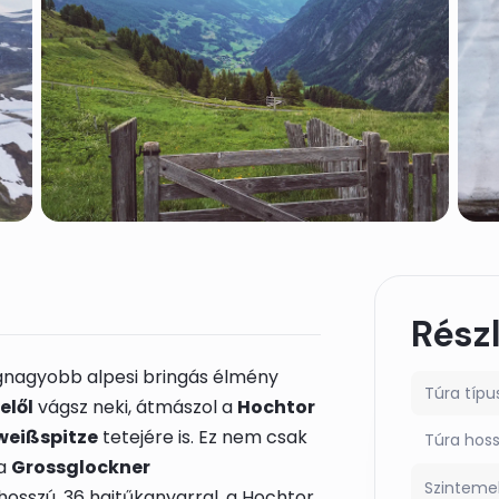
Rész
gnagyobb alpesi bringás élmény
Túra típu
elől
vágsz neki, átmászol a
Hochtor
weißspitze
tetejére is. Ez nem csak
Túra hos
 a
Grossglockner
Szinteme
osszú, 36 hajtűkanyarral, a Hochtor