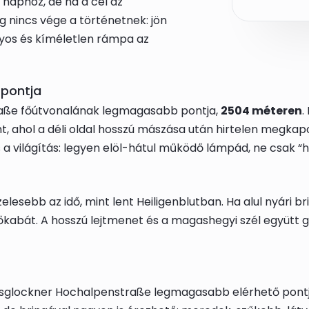
naphoz, de ha a cél az
g nincs vége a történetnek: jön
ányos és kíméletlen rámpa az
 pontja
aße főútvonalának legmagasabb pontja,
2504 méteren
.
, ahol a déli oldal hosszú mászása után hirtelen megkapo
 a világítás: legyen elöl-hátul működő lámpád, ne csak “
esebb az idő, mint lent Heiligenblutban. Ha alul nyári b
őkabát. A hosszú lejtmenet és a magashegyi szél együtt g
glockner Hochalpenstraße legmagasabb elérhető pontja. 