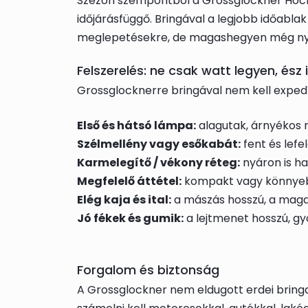
Szezon szempontból a Grossglockner Hoc
időjárásfüggő. Bringával a legjobb időabla
meglepetésekre, de magashegyen még nyáron
Felszerelés: ne csak watt legyen, ész 
Grossglocknerre bringával nem kell expedí
Első és hátsó lámpa:
alagutak, árnyékos r
Szélmellény vagy esőkabát:
fent és lefe
Karmelegítő / vékony réteg:
nyáron is ha
Megfelelő áttétel:
kompakt vagy könnyebb
Elég kaja és ital:
a mászás hosszú, a magasb
Jó fékek és gumik:
a lejtmenet hosszú, gyo
Forgalom és biztonság
A Grossglockner nem eldugott erdei bringa