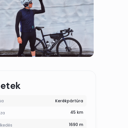
letek
sa
Kerékpártúra
45 km
sza
1690 m
lkedés