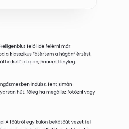
 Heiligenblut felől ide felérni már
d a klasszikus “átértem a hágón” érzést.
hátha kell” alapon, hanem tényleg
ringásmezben indulsz, fent simán
yorsan hűt, főleg ha megállsz fotózni vagy
A főútról egy külön bekötőút vezet fel