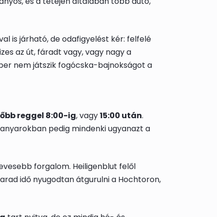
ányos, és a tetején általában több autó,
 is járható, de odafigyelést kér: felfelé
zes az út, fáradt vagy, vagy nagy a
ber nem játszik fogócska-bajnokságot a
őbb reggel 8:00-ig
, vagy
15:00 után
.
tűkanyarokban pedig mindenki ugyanazt a
evesebb forgalom. Heiligenblut felől
arad idő nyugodtan átgurulni a Hochtoron,