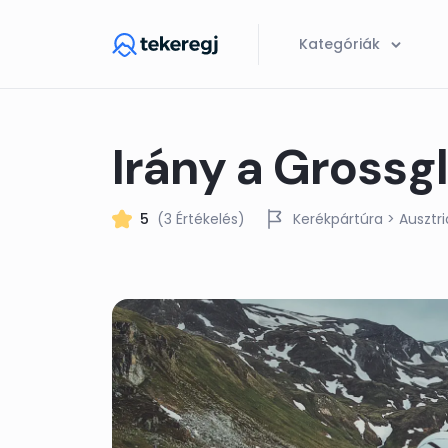
Skip to main content
Kategóriák
Irány a Grossg
5
(3 Értékelés)
Kerékpártúra
> Ausztri