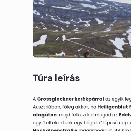
Túra leírás
A
Grossglockner kerékpárral
az egyik le
Ausztriában, főleg akkor, ha
Heiligenblut f
alagúton
, majd felküzdöd magad az
Edel
egy “feltekertünk egy hágóra” típusú nap:
Hochalpenstraße
magashegyi út, 48 km h