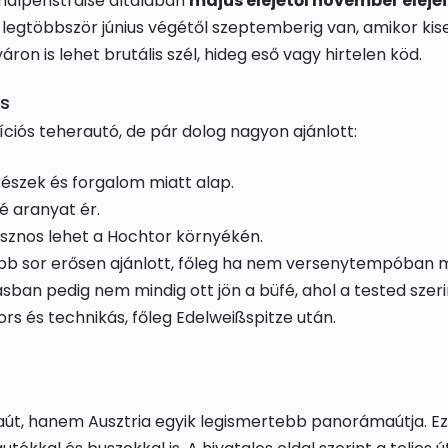
halpenstraße általában
május elejétől november elejé
k legtöbbször június végétől szeptemberig van, amikor kis
 is lehet brutális szél, hideg eső vagy hirtelen köd.
is
ciós teherautó, de pár dolog nagyon ajánlott:
észek és forgalom miatt alap.
lé aranyat ér.
sznos lehet a Hochtor környékén.
 sor erősen ajánlott, főleg ha nem versenytempóban 
an pedig nem mindig ott jön a büfé, ahol a tested szerin
rs és technikás, főleg Edelweißspitze után.
út, hanem Ausztria egyik legismertebb panorámaútja. Ez a