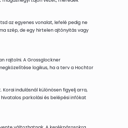
s út magashegyi tájon vezet, meredek
tsd az egyenes vonalat, lefelé pedig ne
ma szép, de egy hirtelen ajtónyitás vagy
an rajtolni. A Grossglockner
 megközelítése logikus, ha a terv a Hochtor
 Korai indulásnál különösen figyelj arra,
ivatalos parkolási és belépési infókat
vente változhatnak. A kerékpárosokra