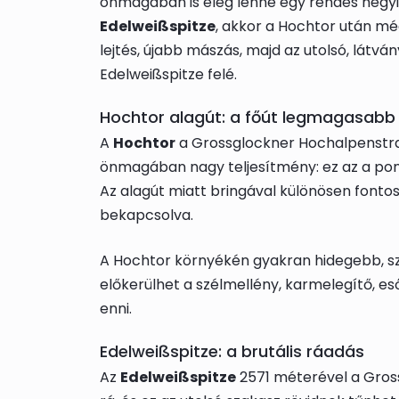
önmagában is elég lenne egy rendes hegyi 
Edelweißspitze
, akkor a Hochtor után mé
lejtés, újabb mászás, majd az utolsó, látv
Edelweißspitze felé.
Hochtor alagút: a főút legmagasabb
A
Hochtor
a Grossglockner Hochalpenstr
önmagában nagy teljesítmény: ez az a pont
Az alagút miatt bringával különösen fontos
bekapcsolva.
A Hochtor környékén gyakran hidegebb, szel
előkerülhet a szélmellény, karmelegítő, es
enni.
Edelweißspitze: a brutális ráadás
Az
Edelweißspitze
2571 méterével a Gross