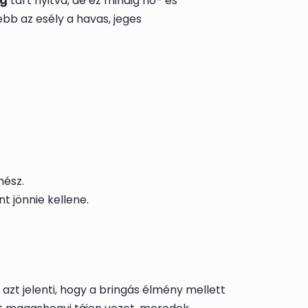
ig
tart nyitva, de ez mindig hó- és
ebb az esély a havas, jeges
mész.
t jönnie kellene.
zt jelenti, hogy a bringás élmény mellett