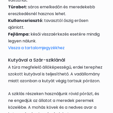
változhat.
Túrabot:
sáros emelkedőn és meredekebb
ereszkedésnél hasznos lehet.
Kullancsriasztó:
tavasztól őszig erősen
ajánlott.
Fejlámpa:
késői visszaérkezés esetére mindig
legyen nálunk.
Vissza a tartalomjegyzékhez
Kutyával a Szár-sziklánál
A túra megfelelő állóképességű, erdei terephez
szokott kutyával is teljesíthető. A vadállomány
miatt azonban a kutyát végig tartsuk pórázon.
A sziklás részeken használjunk rövid pórázt, és
ne engedjük az állatot a meredek peremek
közelébe. A mohás kövek és a nedves avar a