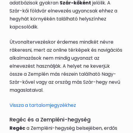
adatbázisok gyakran
Szár-kőként
jelölik. A
Szár-kői földvár elnevezés ugyancsak ehhez a
hegyhát környékén található helyszínhez
kapcsolódik.
Útvonaltervezéskor érdemes mindkét névre
rákeresni, mert az online térképek és navigációs
alkalmazások nem mindig ugyanazt az
elnevezést használják. A helyet ne keverjük
össze a Zemplén más részein található Nagy-
Szár-kővel vagy az ország más Szár-hegy nevű
magaslataival.
Vissza a tartalomjegyzékhez
Regéc és a Zempléni-hegység
Regéc
a Zempléni-hegység belsejében, erdős