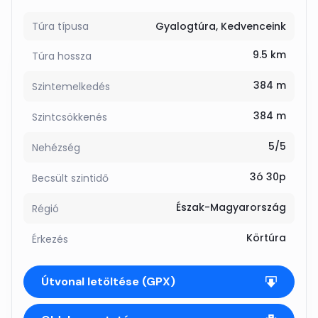
Túra típusa
Gyalogtúra
Kedvenceink
9.5 km
Túra hossza
384 m
Szintemelkedés
384 m
Szintcsökkenés
5/5
Nehézség
3ó 30p
Becsült szintidő
Észak-Magyarország
Régió
Körtúra
Érkezés
Útvonal letöltése (GPX)