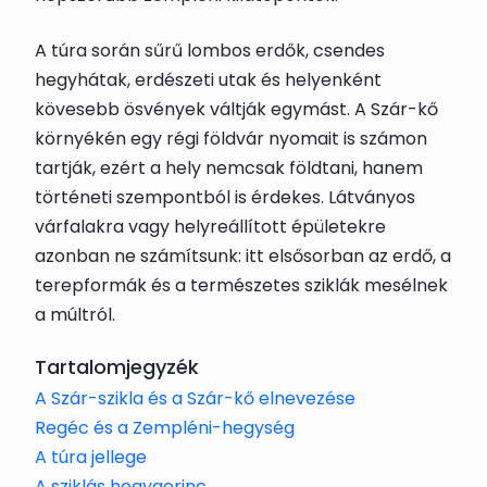
A túra során sűrű lombos erdők, csendes
hegyhátak, erdészeti utak és helyenként
kövesebb ösvények váltják egymást. A Szár-kő
környékén egy régi földvár nyomait is számon
tartják, ezért a hely nemcsak földtani, hanem
történeti szempontból is érdekes. Látványos
várfalakra vagy helyreállított épületekre
azonban ne számítsunk: itt elsősorban az erdő, a
terepformák és a természetes sziklák mesélnek
a múltról.
Tartalomjegyzék
A Szár-szikla és a Szár-kő elnevezése
Regéc és a Zempléni-hegység
A túra jellege
A sziklás hegygerinc