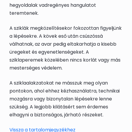
hegyoldalak vadregényes hangulatot
teremtenek.
A sziklák megközelítésekor fokozottan figyeljünk
a lépésekre. A kövek eső után csúszóssá
válhatnak, az avar pedig eltakarhatja a kisebb
üregeket és egyenetlenségeket. A
sziklaperemek közelében nincs korlát vagy más
mesterséges védelem.
A sziklaalakzatokat ne másszuk meg olyan
pontokon, ahol ehhez kézhasználatra, technikai
mozgásra vagy bizonytalan lépésekre lenne
szükség. A legjobb kilátásért sem érdemes
elhagyni a biztonságos, járható részeket.
Vissza a tartalomjegyzékhez