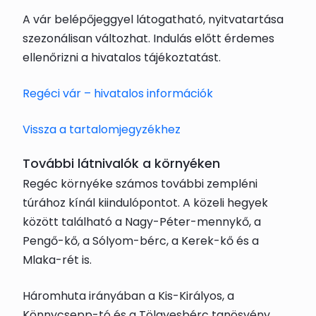
A vár belépőjeggyel látogatható, nyitvatartása
szezonálisan változhat. Indulás előtt érdemes
ellenőrizni a hivatalos tájékoztatást.
Regéci vár – hivatalos információk
Vissza a tartalomjegyzékhez
További látnivalók a környéken
Regéc környéke számos további zempléni
túrához kínál kiindulópontot. A közeli hegyek
között található a Nagy-Péter-mennykő, a
Pengő-kő, a Sólyom-bérc, a Kerek-kő és a
Mlaka-rét is.
Háromhuta irányában a Kis-Királyos, a
Könnycsepp-tó és a Tölgyesbérc tanösvény