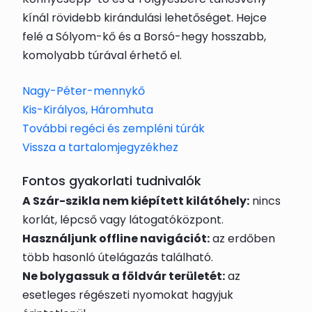
kínál rövidebb kirándulási lehetőséget. Hejce
felé a Sólyom-kő és a Borsó-hegy hosszabb,
komolyabb túrával érhető el.
Nagy-Péter-mennykő
Kis-Királyos, Háromhuta
További regéci és zempléni túrák
Vissza a tartalomjegyzékhez
Fontos gyakorlati tudnivalók
A Szár-szikla nem kiépített kilátóhely:
nincs
korlát, lépcső vagy látogatóközpont.
Használjunk offline navigációt:
az erdőben
több hasonló útelágazás található.
Ne bolygassuk a földvár területét:
az
esetleges régészeti nyomokat hagyjuk