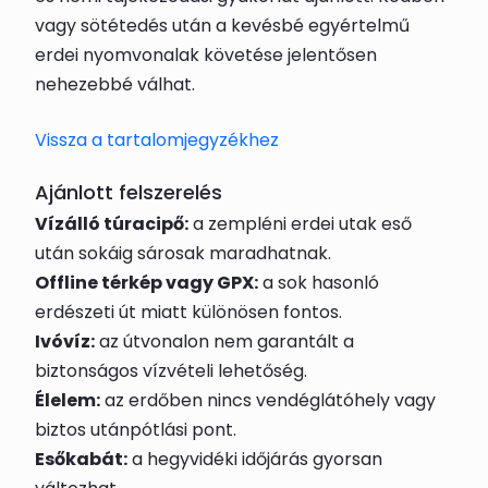
vagy sötétedés után a kevésbé egyértelmű
erdei nyomvonalak követése jelentősen
nehezebbé válhat.
Vissza a tartalomjegyzékhez
Ajánlott felszerelés
Vízálló túracipő:
a zempléni erdei utak eső
után sokáig sárosak maradhatnak.
Offline térkép vagy GPX:
a sok hasonló
erdészeti út miatt különösen fontos.
Ivóvíz:
az útvonalon nem garantált a
biztonságos vízvételi lehetőség.
Élelem:
az erdőben nincs vendéglátóhely vagy
biztos utánpótlási pont.
Esőkabát:
a hegyvidéki időjárás gyorsan