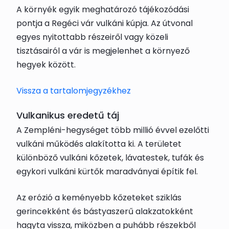
A környék egyik meghatározó tájékozódási
pontja a Regéci vár vulkáni kúpja. Az útvonal
egyes nyitottabb részeiről vagy közeli
tisztásairól a vár is megjelenhet a környező
hegyek között.
Vissza a tartalomjegyzékhez
Vulkanikus eredetű táj
A Zempléni-hegységet több millió évvel ezelőtti
vulkáni működés alakította ki. A területet
különböző vulkáni kőzetek, lávatestek, tufák és
egykori vulkáni kürtők maradványai építik fel.
Az erózió a keményebb kőzeteket sziklás
gerincekként és bástyaszerű alakzatokként
hagyta vissza, miközben a puhább részekből