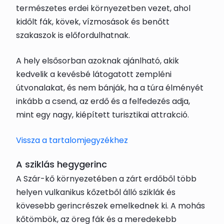
természetes erdei környezetben vezet, ahol
kidőlt fák, kövek, vízmosások és benőtt
szakaszok is előfordulhatnak.
A hely elsősorban azoknak ajánlható, akik
kedvelik a kevésbé látogatott zempléni
útvonalakat, és nem bánják, ha a túra élményét
inkább a csend, az erdő és a felfedezés adja,
mint egy nagy, kiépített turisztikai attrakció.
Vissza a tartalomjegyzékhez
A sziklás hegygerinc
A Szár-kő környezetében a zárt erdőből több
helyen vulkanikus kőzetből álló sziklák és
kövesebb gerincrészek emelkednek ki. A mohás
kőtömbök, az öreg fák és a meredekebb