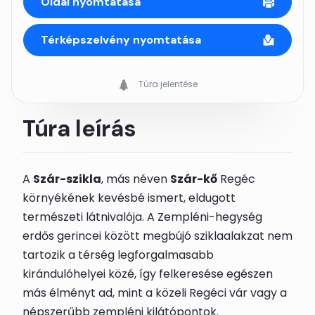
Oldal nyomtatása
Térképszelvény nyomtatása
Túra jelentése
Túra leírás
A
Szár-szikla
, más néven
Szár-kő
Regéc
környékének kevésbé ismert, eldugott
természeti látnivalója. A Zempléni-hegység
erdős gerincei között megbújó sziklaalakzat nem
tartozik a térség legforgalmasabb
kirándulóhelyei közé, így felkeresése egészen
más élményt ad, mint a közeli Regéci vár vagy a
népszerűbb zempléni kilátópontok.