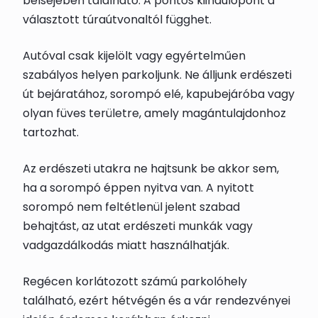
belsejében található. A pontos kiindulópont a
választott túraútvonaltól függhet.
Autóval csak kijelölt vagy egyértelműen
szabályos helyen parkoljunk. Ne álljunk erdészeti
út bejáratához, sorompó elé, kapubejáróba vagy
olyan füves területre, amely magántulajdonhoz
tartozhat.
Az erdészeti utakra ne hajtsunk be akkor sem,
ha a sorompó éppen nyitva van. A nyitott
sorompó nem feltétlenül jelent szabad
behajtást, az utat erdészeti munkák vagy
vadgazdálkodás miatt használhatják.
Regécen korlátozott számú parkolóhely
található, ezért hétvégén és a vár rendezvényei