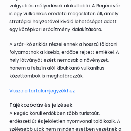
völgyek és mélyedések alakultak ki. A Regéci vár
is egy vulkanikus eredetű magaslaton áll, amely
stratégiai helyzetével kiváló lehetőséget adott
egy középkori erődítmény kialakítására.
A Szár-kő sziklás részei ennek a hosszú földtani
folyamatnak a kisebb, erdőbe rejtett emlékei. A
hely látványát ezért nemcsak a növényzet,
hanem a felszín alól kibukkanó vulkanikus
kőzettömbök is meghatározzák.
Vissza a tartalomjegyzékhez
Tájékozódás és jelzések
A Regéc körüli erdőkben több turistaút,
erdészeti út és jelöletlen nyomvonal találkozik. A
szélesebb utak nem minden esetben vezetnek a