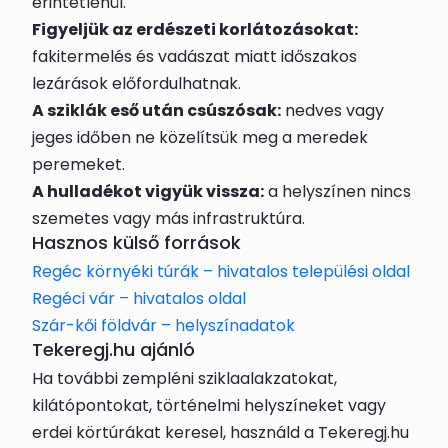
érintetlenül.
Figyeljük az erdészeti korlátozásokat:
fakitermelés és vadászat miatt időszakos
lezárások előfordulhatnak.
A sziklák eső után csúszósak:
nedves vagy
jeges időben ne közelítsük meg a meredek
peremeket.
A hulladékot vigyük vissza:
a helyszínen nincs
szemetes vagy más infrastruktúra.
Hasznos külső források
Regéc környéki túrák – hivatalos települési oldal
Regéci vár – hivatalos oldal
Szár-kői földvár – helyszínadatok
Tekeregj.hu ajánló
Ha további zempléni sziklaalakzatokat,
kilátópontokat, történelmi helyszíneket vagy
erdei körtúrákat keresel, használd a Tekeregj.hu