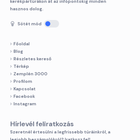
kerékpártúrákon át az infópontokig minden
hasznos dolog.
Sötét mód
Főoldal
Blog
Részletes kereső
Térkép
Zemplén 3000
Profilom
Kapcsolat
Facebook
Instagram
Hírlevél feliratkozás
Szeretnél értesülni a legfrissebb túráinkról, a
legjobb beszámolókról? Iratkozz fel!