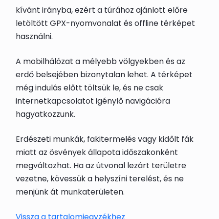
kívánt irányba, ezért a túrához ajánlott előre
letöltött GPX-nyomvonalat és offline térképet
használni.
A mobilhálózat a mélyebb völgyekben és az
erdő belsejében bizonytalan lehet. A térképet
még indulás előtt töltsük le, és ne csak
internetkapcsolatot igénylő navigációra
hagyatkozzunk.
Erdészeti munkák, fakitermelés vagy kidőlt fák
miatt az ösvények állapota időszakonként
megváltozhat. Ha az útvonal lezárt területre
vezetne, kövessük a helyszíni terelést, és ne
menjünk át munkaterületen.
Vissza a tartalomjegyzékhez