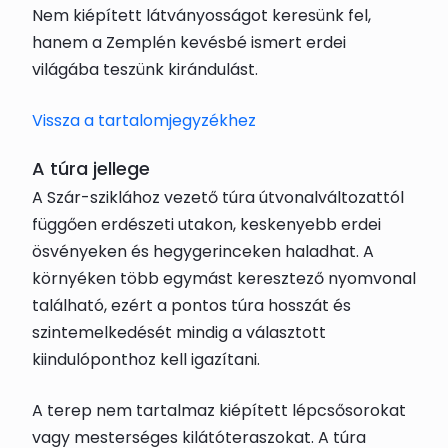
Nem kiépített látványosságot keresünk fel,
hanem a Zemplén kevésbé ismert erdei
világába teszünk kirándulást.
Vissza a tartalomjegyzékhez
A túra jellege
A Szár-sziklához vezető túra útvonalváltozattól
függően erdészeti utakon, keskenyebb erdei
ösvényeken és hegygerinceken haladhat. A
környéken több egymást keresztező nyomvonal
található, ezért a pontos túra hosszát és
szintemelkedését mindig a választott
kiindulóponthoz kell igazítani.
A terep nem tartalmaz kiépített lépcsősorokat
vagy mesterséges kilátóteraszokat. A túra