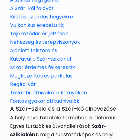
A Szár-kői földvár
Kilátás az erdős hegyekre
Vulkanikus eredetű táj
Tájékozódás és jelzések
Nehézség és terepviszonyok
Ajánlott felszerelés
Kutyával a Szár-sziklánál
Mikor érdemes felkeresni?
Megközelítés és parkolás
Regéci vár
További látnivalók a környéken
Fontos gyakorlati tudnivalók
A Szár-szikla és a Szár-kő elnevezése
A hely neve többféle formában is előfordul.
Egyes túrázók és útvonalleírások
Szár-
sziklaként
, míg a turistatérképek és helyi