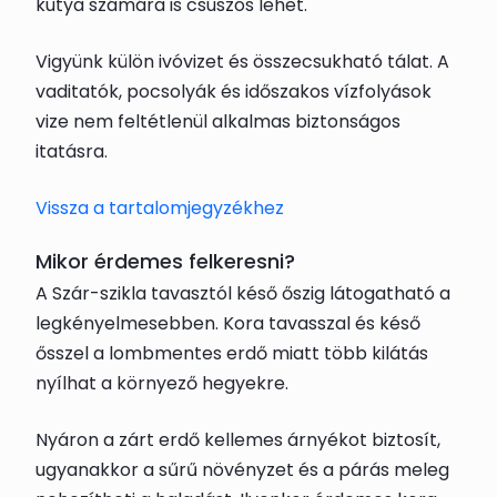
kutya számára is csúszós lehet.
Vigyünk külön ivóvizet és összecsukható tálat. A
vaditatók, pocsolyák és időszakos vízfolyások
vize nem feltétlenül alkalmas biztonságos
itatásra.
Vissza a tartalomjegyzékhez
Mikor érdemes felkeresni?
A Szár-szikla tavasztól késő őszig látogatható a
legkényelmesebben. Kora tavasszal és késő
ősszel a lombmentes erdő miatt több kilátás
nyílhat a környező hegyekre.
Nyáron a zárt erdő kellemes árnyékot biztosít,
ugyanakkor a sűrű növényzet és a párás meleg