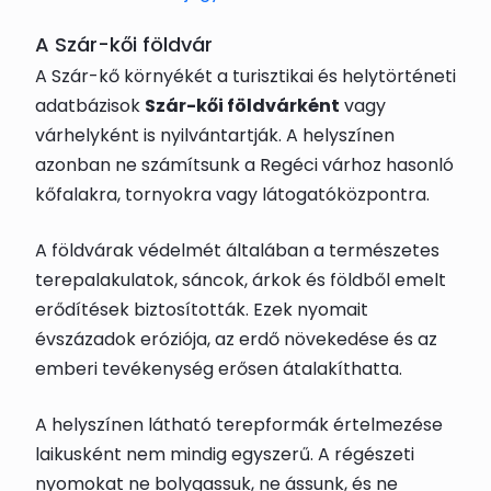
A Szár-kői földvár
A Szár-kő környékét a turisztikai és helytörténeti
adatbázisok
Szár-kői földvárként
vagy
várhelyként is nyilvántartják. A helyszínen
azonban ne számítsunk a Regéci várhoz hasonló
kőfalakra, tornyokra vagy látogatóközpontra.
A földvárak védelmét általában a természetes
terepalakulatok, sáncok, árkok és földből emelt
erődítések biztosították. Ezek nyomait
évszázadok eróziója, az erdő növekedése és az
emberi tevékenység erősen átalakíthatta.
A helyszínen látható terepformák értelmezése
laikusként nem mindig egyszerű. A régészeti
nyomokat ne bolygassuk, ne ássunk, és ne