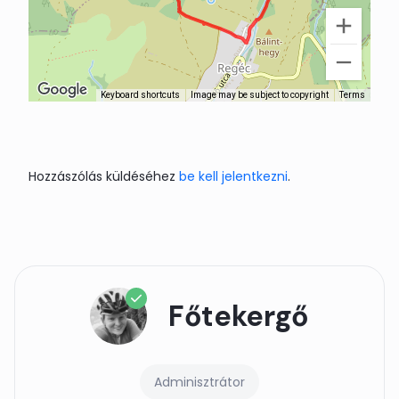
Keyboard shortcuts
Image may be subject to copyright
Terms
Hozzászólás küldéséhez
be kell jelentkezni
.
Főtekergő
Adminisztrátor