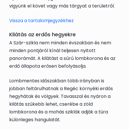
vigyünk el követ vagy más tárgyat a területről.
Vissza a tartalomjegyzékhez
Kilátás az erdős hegyekre
A Szár-szikla nem minden évszakban és nem
minden pontjáról kínál teljesen nyitott
panorámát. A kilátást a sűrű lombkorona és az
erdő állapota erősen befolyásolja.
Lombmentes időszakban több irányban is
jobban feltárulhatnak a Regéc környéki erdős
hegyhátak és völgyek. Tavasszal és nyáron a
kilátás szűkebb lehet, cserébe a zöld
lombkorona és a mohás sziklák adják a túra
különleges hangulatát.