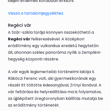
idején érdemes korábban érkezni.
Vissza a tartalomjegyzékhez
Regéci vár
A Szár-szikla túrája könnyen összeköthető a
Regéci vár
felkeresésével. A középkori
erődítmény egy vulkanikus eredetű hegytetőn
áll, ahonnan széles panoráma nyílik a Zempléni-
hegység központi részére.
A vár egyik legismertebb történelmi lakója II.
Rákóczi Ferenc volt, aki gyermekkorának egy
részét itt töltötte édesanyjával, Zrínyi Ilonával. A
vár feltárása és helyreállítása ma is folyamatos,
az újjáépített öregtoronyban kiállítás mutatja be
az erődítmény történetét.