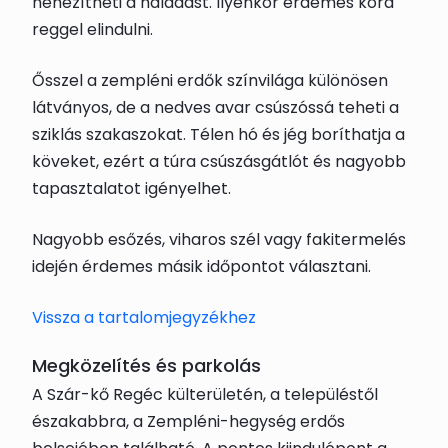
nehezítheti a haladást. Ilyenkor érdemes kora
reggel elindulni.
Ősszel a zempléni erdők színvilága különösen
látványos, de a nedves avar csúszóssá teheti a
sziklás szakaszokat. Télen hó és jég boríthatja a
köveket, ezért a túra csúszásgátlót és nagyobb
tapasztalatot igényelhet.
Nagyobb esőzés, viharos szél vagy fakitermelés
idején érdemes másik időpontot választani.
Vissza a tartalomjegyzékhez
Megközelítés és parkolás
A Szár-kő Regéc külterületén, a településtől
északabbra, a Zempléni-hegység erdős