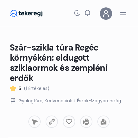
Skip to main content
Szár-szikla túra Regéc
környékén: eldugott
sziklaormok és zempléni
erdők
5
(1 Értékelés)
Gyalogtúra
Kedvenceink
> Észak-Magyarország