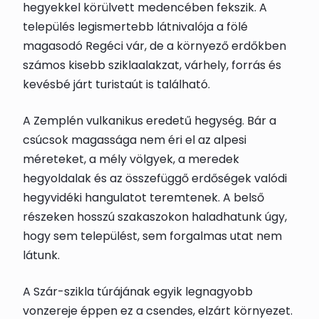
hegyekkel körülvett medencében fekszik. A
település legismertebb látnivalója a fölé
magasodó Regéci vár, de a környező erdőkben
számos kisebb sziklaalakzat, várhely, forrás és
kevésbé járt turistaút is található.
A Zemplén vulkanikus eredetű hegység. Bár a
csúcsok magassága nem éri el az alpesi
méreteket, a mély völgyek, a meredek
hegyoldalak és az összefüggő erdőségek valódi
hegyvidéki hangulatot teremtenek. A belső
részeken hosszú szakaszokon haladhatunk úgy,
hogy sem települést, sem forgalmas utat nem
látunk.
A Szár-szikla túrájának egyik legnagyobb
vonzereje éppen ez a csendes, elzárt környezet.