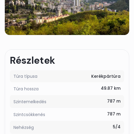
Részletek
Túra típusa
Kerékpártúra
49.87 km
Túra hossza
787 m
Szintemelkedés
787 m
Szintcsökkenés
5/4
Nehézség