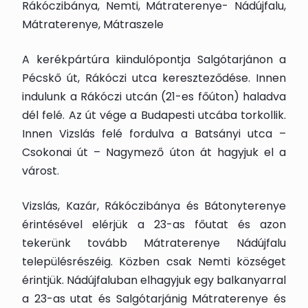
Rákóczibánya, Nemti, Mátraterenye- Nádújfalu,
Mátraterenye, Mátraszele
A kerékpártúra kiindulópontja Salgótarjánon a
Pécskő út, Rákóczi utca kereszteződése. Innen
indulunk a Rákóczi utcán (21-es főúton) haladva
dél felé. Az út vége a Budapesti utcába torkollik.
Innen Vizslás felé fordulva a Batsányi utca –
Csokonai út – Nagymező úton át hagyjuk el a
várost.
Vizslás, Kazár, Rákóczibánya és Bátonyterenye
érintésével elérjük a 23-as főutat és azon
tekerünk tovább Mátraterenye Nádújfalu
településrészéig. Közben csak Nemti községet
érintjük. Nádújfaluban elhagyjuk egy balkanyarral
a 23-as utat és Salgótarjánig Mátraterenye és