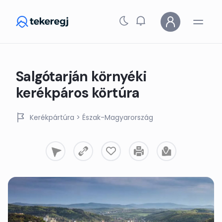
Skip to main content
Salgótarján környéki
kerékpáros körtúra
Kerékpártúra
> Észak-Magyarország