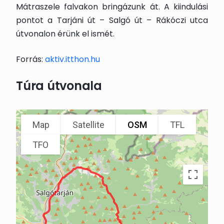
Mátraszele falvakon bringázunk át. A kiindulási
pontot a Tarjáni út – Salgó út – Rákóczi utca
útvonalon érünk el ismét.
Forrás:
aktiv.itthon.hu
Túra útvonala
Map
Satellite
OSM
TFL
TFO