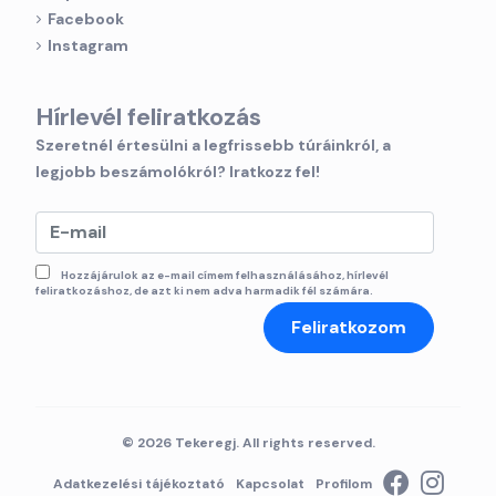
Facebook
Instagram
Hírlevél feliratkozás
Szeretnél értesülni a legfrissebb túráinkról, a
legjobb beszámolókról? Iratkozz fel!
Hozzájárulok az e-mail címem felhasználásához, hírlevél
feliratkozáshoz, de azt ki nem adva harmadik fél számára.
Feliratkozom
© 2026 Tekeregj. All rights reserved.
Adatkezelési tájékoztató
Kapcsolat
Profilom