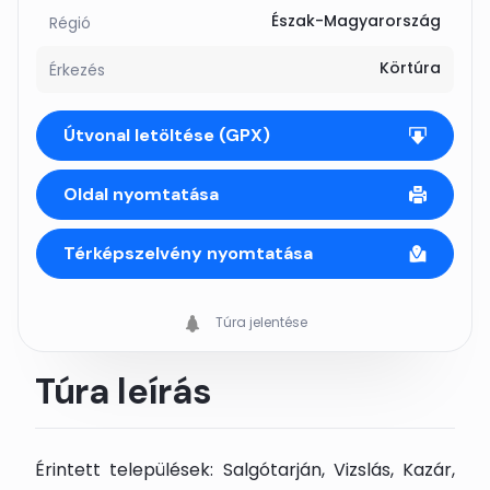
Észak-Magyarország
Régió
Körtúra
Érkezés
Útvonal letöltése (GPX)
Oldal nyomtatása
Térképszelvény nyomtatása
Túra jelentése
Túra leírás
Érintett települések: Salgótarján, Vizslás, Kazár,