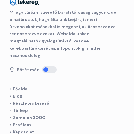
Mi egy túrázni szerető baráti társaság vagyunk, de
elhatároztuk, hogy általunk bejárt, ismert
útvonalakat másokkal is megosztjuk összeszedve,
rendszerezve azokat. Weboldalunkon
megtalálhatók gyalogtúráktól kezdve
kerékpártúrákon át az infópontokig minden
hasznos dolog.
Sötét mód
Főoldal
Blog
Részletes kereső
Térkép
Zemplén 3000
Profilom
Kapcsolat