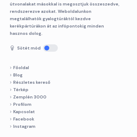
útvonalakat másokkal is megosztjuk összeszedve,
rendszerezve azokat. Weboldalunkon
megtalálhatók gyalogtúráktól kezdve
kerékpártúrákon át az infópontokig minden
hasznos dolog.
Sötét mód
Főoldal
Blog
Részletes kereső
Térkép
Zemplén 3000
Profilom
Kapcsolat
Facebook
Instagram