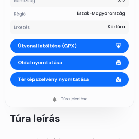
5/3
Nehézség
Észak-Magyarország
Régió
Körtúra
Érkezés
Útvonal letöltése (GPX)
Oldal nyomtatása
Térképszelvény nyomtatása
Túra jelentése
Túra leírás