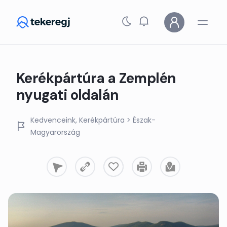
Skip to main content
Kerékpártúra a Zemplén
nyugati oldalán
Kedvenceink
Kerékpártúra
> Észak-
Magyarország