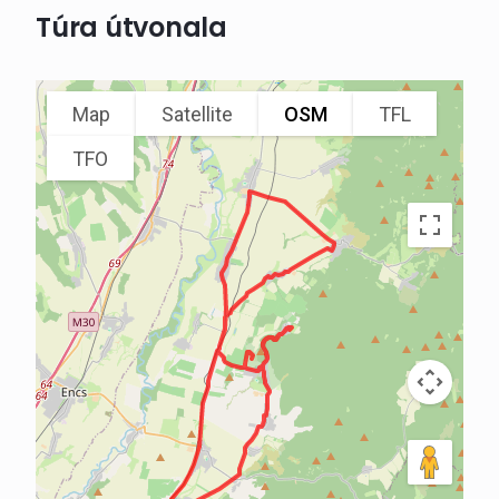
Túra útvonala
Map
Satellite
OSM
TFL
TFO