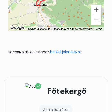
Keyboard shortcuts
Image may be subject to copyright
Terms
Hozzászólás küldéséhez
be kell jelentkezni
.
Főtekergő
Adminisztrátor