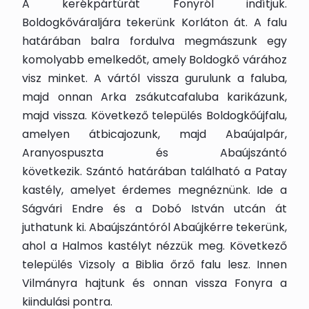
A kerékpártúrát Fonyról indítjuk.
Boldogkőváraljára tekerünk Korláton át. A falu
határában balra fordulva megmászunk egy
komolyabb emelkedőt, amely Boldogkő várához
visz minket. A vártól vissza gurulunk a faluba,
majd onnan Arka zsákutcafaluba karikázunk,
majd vissza. Következő település Boldogkőújfalu,
amelyen átbicajozunk, majd Abaújalpár,
Aranyospuszta és Abaújszántó
következik. Szántó határában található a Patay
kastély, amelyet érdemes megnéznünk. Ide a
Ságvári Endre és a Dobó István utcán át
juthatunk ki. Abaújszántóról Abaújkérre tekerünk,
ahol a Halmos kastélyt nézzük meg. Következő
település Vizsoly a Biblia őrző falu lesz. Innen
Vilmányra hajtunk és onnan vissza Fonyra a
kiindulási pontra.