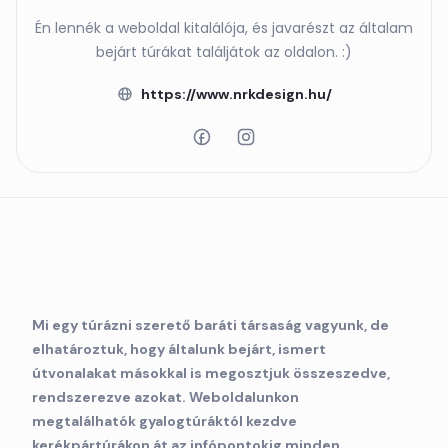
Én lennék a weboldal kitalálója, és javarészt az általam
bejárt túrákat találjátok az oldalon. :)
https://www.nrkdesign.hu/
Mi egy túrázni szerető baráti társaság vagyunk, de
elhatároztuk, hogy általunk bejárt, ismert
útvonalakat másokkal is megosztjuk összeszedve,
rendszerezve azokat. Weboldalunkon
megtalálhatók gyalogtúráktól kezdve
kerékpártúrákon át az infópontokig minden