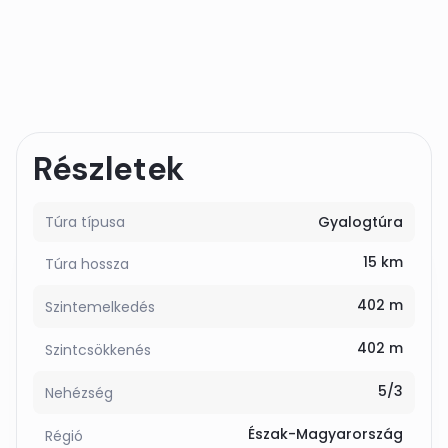
Részletek
Túra típusa
Gyalogtúra
15 km
Túra hossza
402 m
Szintemelkedés
402 m
Szintcsökkenés
5/3
Nehézség
Észak-Magyarország
Régió