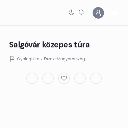
Skip to main content
Salgóvár közepes túra
Gyalogtúra
> Észak-Magyarország