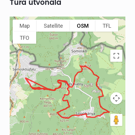
Túra útvonala
Map
Satellite
OSM
TFL
TFO