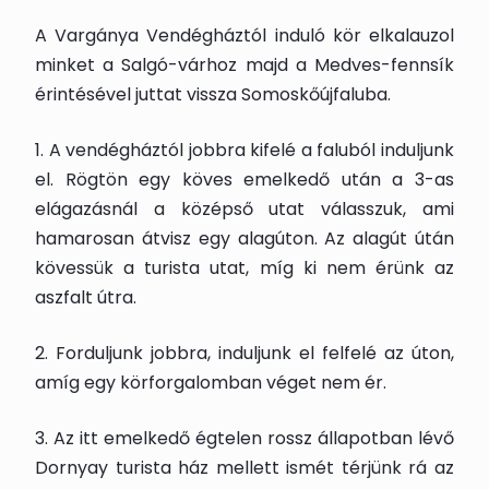
A Vargánya Vendégháztól induló kör elkalauzol
minket a Salgó-várhoz majd a Medves-fennsík
érintésével juttat vissza Somoskőújfaluba.
1. A vendégháztól jobbra kifelé a faluból induljunk
el. Rögtön egy köves emelkedő után a 3-as
elágazásnál a középső utat válasszuk, ami
hamarosan átvisz egy alagúton. Az alagút útán
kövessük a turista utat, míg ki nem érünk az
aszfalt útra.
2. Forduljunk jobbra, induljunk el felfelé az úton,
amíg egy körforgalomban véget nem ér.
3. Az itt emelkedő égtelen rossz állapotban lévő
Dornyay turista ház mellett ismét térjünk rá az