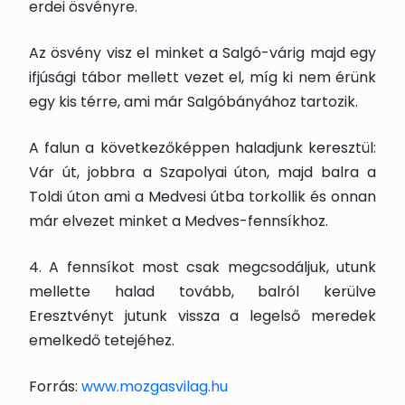
erdei ösvényre.
Az ösvény visz el minket a Salgó-várig majd egy
ifjúsági tábor mellett vezet el, míg ki nem érünk
egy kis térre, ami már Salgóbányához tartozik.
A falun a következőképpen haladjunk keresztül:
Vár út, jobbra a Szapolyai úton, majd balra a
Toldi úton ami a Medvesi útba torkollik és onnan
már elvezet minket a Medves-fennsíkhoz.
4. A fennsíkot most csak megcsodáljuk, utunk
mellette halad tovább, balról kerülve
Eresztvényt jutunk vissza a legelső meredek
emelkedő tetejéhez.
Forrás:
www.mozgasvilag.hu