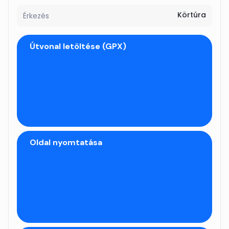
Körtúra
Érkezés
Útvonal letöltése (GPX)
Oldal nyomtatása