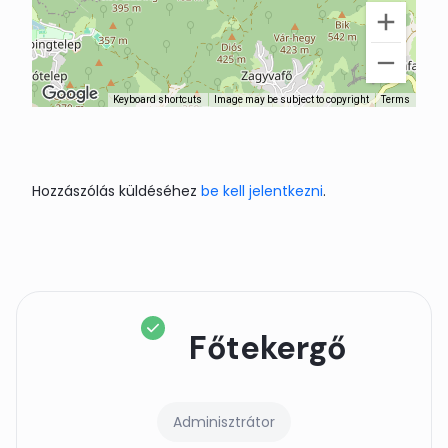
Keyboard shortcuts
Image may be subject to copyright
Terms
Hozzászólás küldéséhez
be kell jelentkezni
.
Főtekergő
Adminisztrátor