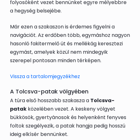
folyosóként vezet bennünket egyre mélyebbre
a hegység belsejébe.
Már ezen a szakaszon is érdemes figyelni a
navigációt. Az erdőben több, egymáshoz nagyon
hasonló fakitermelő út és mellékág keresztezi
egymást, amelyek közül nem mindegyik
szerepel pontosan minden térképen.
Vissza a tartalomjegyzékhez
A Tolcsva-patak völgyében
A túra első hosszabb szakasza a
Tolcsva-
patak
közelében vezet. A keskeny völgyet
bükkösök, gyertyánosok és helyenként fenyves
foltok szegélyezik, a patak hangja pedig hosszú
ideig elkísér bennünket.