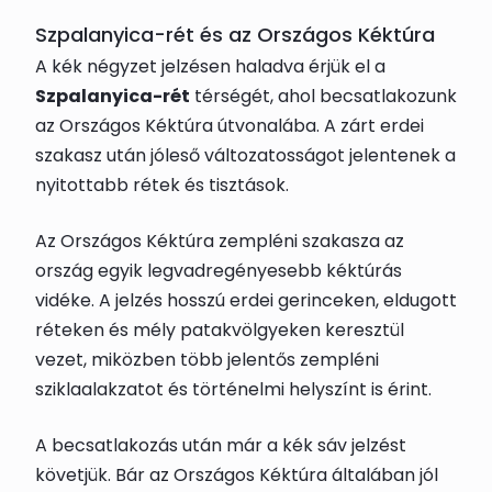
Szpalanyica-rét és az Országos Kéktúra
A kék négyzet jelzésen haladva érjük el a
Szpalanyica-rét
térségét, ahol becsatlakozunk
az Országos Kéktúra útvonalába. A zárt erdei
szakasz után jóleső változatosságot jelentenek a
nyitottabb rétek és tisztások.
Az Országos Kéktúra zempléni szakasza az
ország egyik legvadregényesebb kéktúrás
vidéke. A jelzés hosszú erdei gerinceken, eldugott
réteken és mély patakvölgyeken keresztül
vezet, miközben több jelentős zempléni
sziklaalakzatot és történelmi helyszínt is érint.
A becsatlakozás után már a kék sáv jelzést
követjük. Bár az Országos Kéktúra általában jól