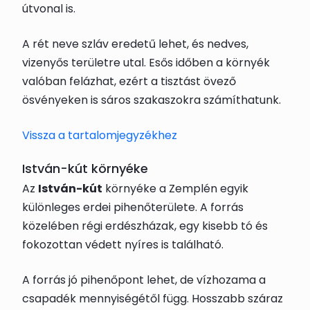
útvonal is.
A rét neve szláv eredetű lehet, és nedves,
vizenyős területre utal. Esős időben a környék
valóban felázhat, ezért a tisztást övező
ösvényeken is sáros szakaszokra számíthatunk.
Vissza a tartalomjegyzékhez
István-kút környéke
Az
István-kút
környéke a Zemplén egyik
különleges erdei pihenőterülete. A forrás
közelében régi erdészházak, egy kisebb tó és
fokozottan védett nyíres is található.
A forrás jó pihenőpont lehet, de vízhozama a
csapadék mennyiségétől függ. Hosszabb száraz