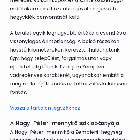
meredek vulkáni kúpok és a szinte összefüggő
erdőtakaró miatt azonban jóval magasabb
hegyvidék benyomását kelti.
A terület egyik legnagyobb értéke a csend és a
viszonylagos érintetlenség. A belső részeken
hosszú kilométereken keresztül haladhatunk
úgy, hogy települést, forgalmas utat vagy
épületet alig látunk. Ez adja a Zemplén
vadregényes karakterét, ugyanakkor emiatt a
megfelelő tájékozódás és felkészülés különösen
fontos.
Vissza a tartalomjegyzékhez
A Nagy-Péter-mennykő sziklabástyája
A Nagy-Péter-mennykő a Zempléni-hegység