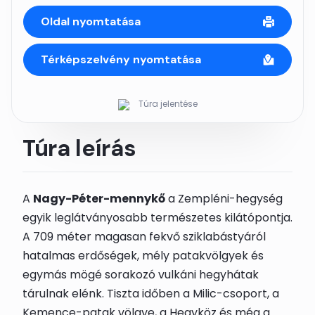
Oldal nyomtatása
Térképszelvény nyomtatása
Túra jelentése
Túra leírás
A
Nagy-Péter-mennykő
a Zempléni-hegység
egyik leglátványosabb természetes kilátópontja.
A 709 méter magasan fekvő sziklabástyáról
hatalmas erdőségek, mély patakvölgyek és
egymás mögé sorakozó vulkáni hegyhátak
tárulnak elénk. Tiszta időben a Milic-csoport, a
Kemence-patak völgye, a Hegyköz és még a