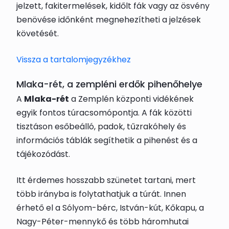
jelzett, fakitermelések, kidőlt fák vagy az ösvény
benövése időnként megnehezítheti a jelzések
követését.
Vissza a tartalomjegyzékhez
Mlaka-rét, a zempléni erdők pihenőhelye
A
Mlaka-rét
a Zemplén központi vidékének
egyik fontos túracsomópontja. A fák közötti
tisztáson esőbeálló, padok, tűzrakóhely és
információs táblák segíthetik a pihenést és a
tájékozódást.
Itt érdemes hosszabb szünetet tartani, mert
több irányba is folytathatjuk a túrát. Innen
érhető el a Sólyom-bérc, István-kút, Kőkapu, a
Nagy-Péter-mennykő és több háromhutai