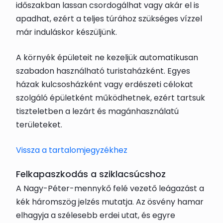
időszakban lassan csordogálhat vagy akár el is
apadhat, ezért a teljes túrához szükséges vízzel
már induláskor készüljünk.
A környék épületeit ne kezeljük automatikusan
szabadon használható turistaházként. Egyes
házak kulcsosházként vagy erdészeti célokat
szolgáló épületként működhetnek, ezért tartsuk
tiszteletben a lezárt és magánhasználatú
területeket.
Vissza a tartalomjegyzékhez
Felkapaszkodás a sziklacsúcshoz
A Nagy-Péter-mennykő felé vezető leágazást a
kék háromszög jelzés mutatja. Az ösvény hamar
elhagyja a szélesebb erdei utat, és egyre