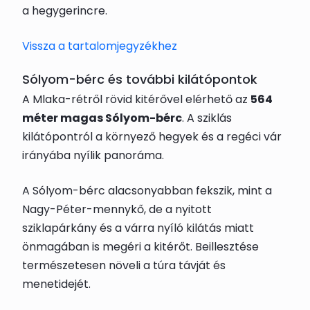
a hegygerincre.
Vissza a tartalomjegyzékhez
Sólyom-bérc és további kilátópontok
A Mlaka-rétről rövid kitérővel elérhető az
564
méter magas Sólyom-bérc
. A sziklás
kilátópontról a környező hegyek és a regéci vár
irányába nyílik panoráma.
A Sólyom-bérc alacsonyabban fekszik, mint a
Nagy-Péter-mennykő, de a nyitott
sziklapárkány és a várra nyíló kilátás miatt
önmagában is megéri a kitérőt. Beillesztése
természetesen növeli a túra távját és
menetidejét.