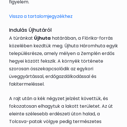
figyelem.
Vissza a tartalomjegyzékhez
Indulás Újhutáról
A túránkat
Újhuta
határában, a Flórika-forrás
közelében kezdtük meg. Újhuta Háromhuta egyik
településrésze, amely mélyen a Zemplén erdős
hegyei között fekszik. A környék története
szorosan összekapcsolódik az egykori
üveggyártással, erdőgazdálkodással és
fakitermeléssel.
A rajt után a kék négyzet jelzést követtük, és
fokozatosan elhagytuk a lakott területet. Az út
eleinte szélesebb erdészeti úton halad, a
Tolcsva-patak völgye pedig természetes