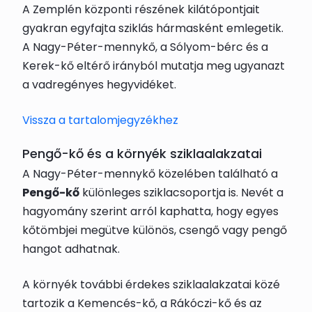
A Zemplén központi részének kilátópontjait
gyakran egyfajta sziklás hármasként emlegetik.
A Nagy-Péter-mennykő, a Sólyom-bérc és a
Kerek-kő eltérő irányból mutatja meg ugyanazt
a vadregényes hegyvidéket.
Vissza a tartalomjegyzékhez
Pengő-kő és a környék sziklaalakzatai
A Nagy-Péter-mennykő közelében található a
Pengő-kő
különleges sziklacsoportja is. Nevét a
hagyomány szerint arról kaphatta, hogy egyes
kőtömbjei megütve különös, csengő vagy pengő
hangot adhatnak.
A környék további érdekes sziklaalakzatai közé
tartozik a Kemencés-kő, a Rákóczi-kő és az