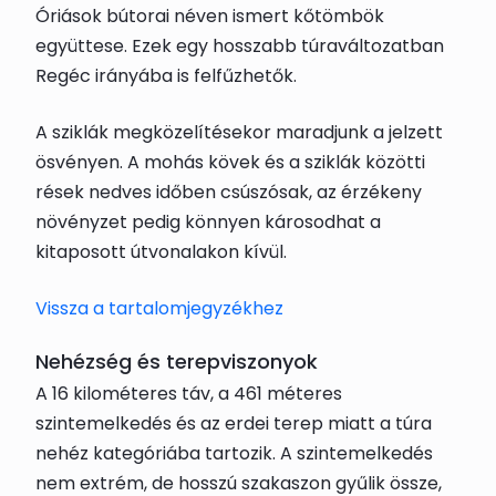
Óriások bútorai néven ismert kőtömbök
együttese. Ezek egy hosszabb túraváltozatban
Regéc irányába is felfűzhetők.
A sziklák megközelítésekor maradjunk a jelzett
ösvényen. A mohás kövek és a sziklák közötti
rések nedves időben csúszósak, az érzékeny
növényzet pedig könnyen károsodhat a
kitaposott útvonalakon kívül.
Vissza a tartalomjegyzékhez
Nehézség és terepviszonyok
A 16 kilométeres táv, a 461 méteres
szintemelkedés és az erdei terep miatt a túra
nehéz kategóriába tartozik. A szintemelkedés
nem extrém, de hosszú szakaszon gyűlik össze,