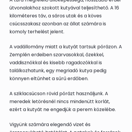
útvonalakhoz szokott kutyával teljesíthető. A 16
kilométeres táv, a sáros utak és a köves
csúcsszakasz azonban az állat számára is
komoly terhelést jelent.
A vadállomány miatt a kutyát tartsuk pórázon. A
Zemplén erdeiben szarvasokkal, őzekkel,
vaddisznókkal és kisebb ragadozókkal is
találkozhatunk, egy megriadó kutya pedig
könnyen eltűnhet a sűrű erdőben.
A sziklacsúcson rövid pórázt használjunk. A
meredek letörésnél nincs mindenütt korlát,
ezért a kutyát ne engedjük a perem közelébe.
Vigyünk számára elegendő vizet és