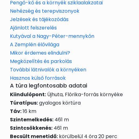
Pengő-kő és a környék sziklaalakzatai
Nehézség és terepviszonyok
Jelzések és tájékozódás
Ajánlott felszerelés
Kutyával a Nagy-Péter-mennykőn
A Zemplén élővilága
Mikor érdemes elindulni?
Megközelítés és parkolás
További látnivalók a környéken
Hasznos külső források
A túra legfontosabb adatai
Kiindulópont:
Újhuta, Flórika-forrás környéke
Túratípus:
gyalogos körtúra
Táv:
16 km
Szintemelkedés:
461 m
Szintcsökkenés:
461 m
Becsült menetidő:
körülbelül 4 óra 20 perc