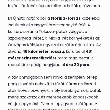
füzéri vár fehér falai is felismerhetők a távolban.
Mi Újhuta határából, a
Flórika-forrás
közeléből
indultunk el a Nagy-Péter-mennykő felé. A
körtúra során a Tolcsva-patak völgyét, a
Szpalanyica-rétet, a Mlaka-rét környékét és az
Országos Kéktúra egy szakaszát is érintettük. Az
útvonal
16 kilométer hosszú
, körülbelül
461
méter szintemelkedést
tartalmaz, becsült
menetideje pedig nagyjából
4 óra 20 perc
.
A táv önmagában sem rövid, a zempléni terep
pedig tovább nehezíti a túrát. Sáros erdészeti
utak, köves ösvények, mély keréknyomok, patak
menti szakaszok és meredekebb kapaszkodók
váltják egymást. Ez nem egy gyors kilátópont-