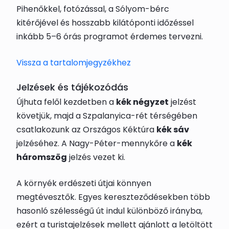
Pihenőkkel, fotózással, a Sólyom-bérc
kitérőjével és hosszabb kilátóponti időzéssel
inkább 5–6 órás programot érdemes tervezni.
Vissza a tartalomjegyzékhez
Jelzések és tájékozódás
Újhuta felől kezdetben a
kék négyzet
jelzést
követjük, majd a Szpalanyica-rét térségében
csatlakozunk az Országos Kéktúra
kék sáv
jelzéséhez. A Nagy-Péter-mennykőre a
kék
háromszög
jelzés vezet ki.
A környék erdészeti útjai könnyen
megtévesztők. Egyes kereszteződésekben több
hasonló szélességű út indul különböző irányba,
ezért a turistajelzések mellett ajánlott a letöltött