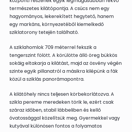
központi részének egyik legmagasabban fekvő
természetes kilátópontja. A csúcs nem egy
hagyományos, lekerekített hegytető, hanem
egy markáns, környezetéből kiemelkedő
sziklatorony tetején található.
A sziklahomlok 709 méterrel fekszik a
tengerszint fölött. A körülötte álló öreg bükkös
sokáig eltakarja a kilátást, majd az ösvény végén
szinte egyik pillanatról a másikra kilépünk a fák
közül a sziklás panorámapontra.
A kilátóhely nincs teljesen körbekorlátozva. A
szikla pereme meredeken törik le, ezért csak
száraz időben, stabil lábbeliben és kellő
óvatossággal közelítsük meg. Gyermekkel vagy
kutyával különösen fontos a folyamatos