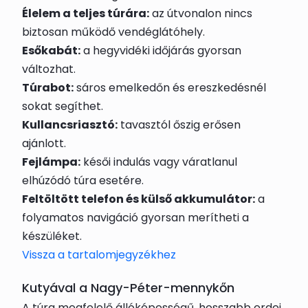
Élelem a teljes túrára:
az útvonalon nincs
biztosan működő vendéglátóhely.
Esőkabát:
a hegyvidéki időjárás gyorsan
változhat.
Túrabot:
sáros emelkedőn és ereszkedésnél
sokat segíthet.
Kullancsriasztó:
tavasztól őszig erősen
ajánlott.
Fejlámpa:
késői indulás vagy váratlanul
elhúzódó túra esetére.
Feltöltött telefon és külső akkumulátor:
a
folyamatos navigáció gyorsan merítheti a
készüléket.
Vissza a tartalomjegyzékhez
Kutyával a Nagy-Péter-mennykőn
A túra megfelelő állóképességű, hosszabb erdei