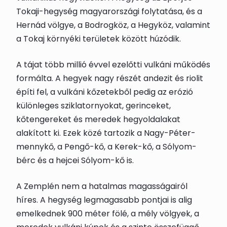
Tokaji-hegység magyarországi folytatása, és a
Hernád völgye, a Bodrogköz, a Hegyköz, valamint
a Tokaj környéki területek között húzódik.
A tájat több millió évvel ezelőtti vulkáni működés
formálta. A hegyek nagy részét andezit és riolit
építi fel, a vulkáni kőzetekből pedig az erózió
különleges sziklatornyokat, gerinceket,
kőtengereket és meredek hegyoldalakat
alakított ki. Ezek közé tartozik a Nagy-Péter-
mennykő, a Pengő-kő, a Kerek-kő, a Sólyom-
bérc és a hejcei Sólyom-kő is.
A Zemplén nem a hatalmas magasságairól
híres. A hegység legmagasabb pontjai is alig
emelkednek 900 méter fölé, a mély völgyek, a