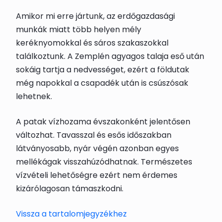
Amikor mi erre jártunk, az erdőgazdasági
munkák miatt több helyen mély
keréknyomokkal és sáros szakaszokkal
találkoztunk. A Zemplén agyagos talaja eső után
sokáig tartja a nedvességet, ezért a földutak
még napokkal a csapadék után is csúszósak
lehetnek.
A patak vízhozama évszakonként jelentősen
változhat. Tavasszal és esős időszakban
látványosabb, nyár végén azonban egyes
mellékágak visszahúzódhatnak. Természetes
vízvételi lehetőségre ezért nem érdemes
kizárólagosan támaszkodni.
Vissza a tartalomjegyzékhez