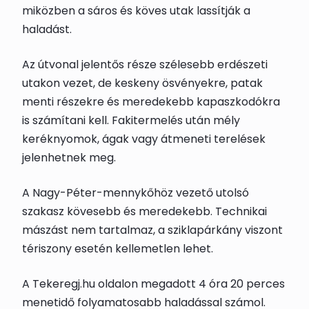
miközben a sáros és köves utak lassítják a
haladást.
Az útvonal jelentős része szélesebb erdészeti
utakon vezet, de keskeny ösvényekre, patak
menti részekre és meredekebb kapaszkodókra
is számítani kell. Fakitermelés után mély
keréknyomok, ágak vagy átmeneti terelések
jelenhetnek meg.
A Nagy-Péter-mennykőhöz vezető utolsó
szakasz kövesebb és meredekebb. Technikai
mászást nem tartalmaz, a sziklapárkány viszont
tériszony esetén kellemetlen lehet.
A Tekeregj.hu oldalon megadott 4 óra 20 perces
menetidő folyamatosabb haladással számol.