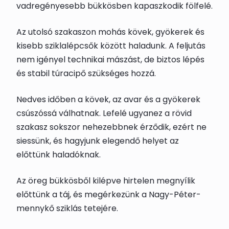
vadregényesebb bükkösben kapaszkodik fölfelé.
Az utolsó szakaszon mohás kövek, gyökerek és
kisebb sziklalépcsők között haladunk. A feljutás
nem igényel technikai mászást, de biztos lépés
és stabil túracipő szükséges hozzá.
Nedves időben a kövek, az avar és a gyökerek
csúszóssá válhatnak. Lefelé ugyanez a rövid
szakasz sokszor nehezebbnek érződik, ezért ne
siessünk, és hagyjunk elegendő helyet az
előttünk haladóknak.
Az öreg bükkösből kilépve hirtelen megnyílik
előttünk a táj, és megérkezünk a Nagy-Péter-
mennykő sziklás tetejére.