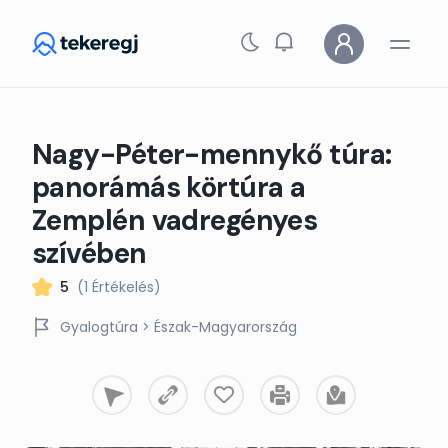
Skip to main content
Nagy-Péter-mennykő túra:
panorámás körtúra a
Zemplén vadregényes
szívében
5
(1 Értékelés)
Gyalogtúra
> Észak-Magyarország