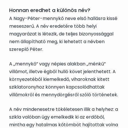
Honnan eredhet a különös név?
A Nagy-Péter-mennykő neve első hallásra kissé
meseszerű. A név eredetére több helyi
magyarázat is létezik, de teljes bizonyossággal
nem állapítható meg, ki lehetett a névben
szereplő Péter.
A „mennykő” vagy népies alakban „ménkű”
villámot, illetve égből hulló követ jelenthetett. A
környezetéből kiemelkedő, viharoknak kitett
sziklatoronyhoz könnyen kapcsolódhattak
villámokról és mennydörgésről szóló történetek.
A név mindenesetre tökéletesen illik a helyhez: a
szikla valóban úgy emelkedik ki az erdőből,
mintha egy hatalmas kőtömböt hajítottak volna