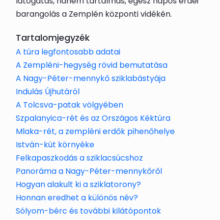
látogatás, hanem tartalmas, egész napos erdei
barangolás a Zemplén központi vidékén.
Tartalomjegyzék
A túra legfontosabb adatai
A Zempléni-hegység rövid bemutatása
A Nagy-Péter-mennykő sziklabástyája
Indulás Újhutáról
A Tolcsva-patak völgyében
Szpalanyica-rét és az Országos Kéktúra
Mlaka-rét, a zempléni erdők pihenőhelye
István-kút környéke
Felkapaszkodás a sziklacsúcshoz
Panoráma a Nagy-Péter-mennykőről
Hogyan alakult ki a sziklatorony?
Honnan eredhet a különös név?
Sólyom-bérc és további kilátópontok