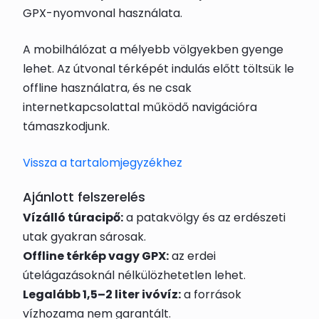
GPX-nyomvonal használata.
A mobilhálózat a mélyebb völgyekben gyenge
lehet. Az útvonal térképét indulás előtt töltsük le
offline használatra, és ne csak
internetkapcsolattal működő navigációra
támaszkodjunk.
Vissza a tartalomjegyzékhez
Ajánlott felszerelés
Vízálló túracipő:
a patakvölgy és az erdészeti
utak gyakran sárosak.
Offline térkép vagy GPX:
az erdei
útelágazásoknál nélkülözhetetlen lehet.
Legalább 1,5–2 liter ivóvíz:
a források
vízhozama nem garantált.