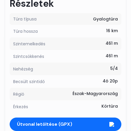
Részletek
Túra típusa
Gyalogtúra
16 km
Túra hossza
461 m
Szintemelkedés
461 m
Szintcsökkenés
5/4
Nehézség
4ó 20p
Becsült szintidő
Észak-Magyarország
Régió
Körtúra
Érkezés
Útvonal letöltése (GPX)