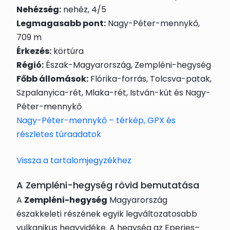
Nehézség:
nehéz, 4/5
Legmagasabb pont:
Nagy-Péter-mennykő,
709 m
Érkezés:
körtúra
Régió:
Észak-Magyarország, Zempléni-hegység
Főbb állomások:
Flórika-forrás, Tolcsva-patak,
Szpalanyica-rét, Mlaka-rét, István-kút és Nagy-
Péter-mennykő
Nagy-Péter-mennykő – térkép, GPX és
részletes túraadatok
Vissza a tartalomjegyzékhez
A Zempléni-hegység rövid bemutatása
A
Zempléni-hegység
Magyarország
északkeleti részének egyik legváltozatosabb
vulkanikus hegyvidéke. A hegység az Eperjes–