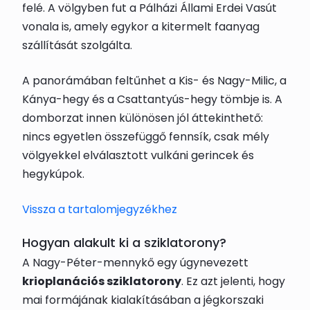
felé. A völgyben fut a Pálházi Állami Erdei Vasút
vonala is, amely egykor a kitermelt faanyag
szállítását szolgálta.
A panorámában feltűnhet a Kis- és Nagy-Milic, a
Kánya-hegy és a Csattantyús-hegy tömbje is. A
domborzat innen különösen jól áttekinthető:
nincs egyetlen összefüggő fennsík, csak mély
völgyekkel elválasztott vulkáni gerincek és
hegykúpok.
Vissza a tartalomjegyzékhez
Hogyan alakult ki a sziklatorony?
A Nagy-Péter-mennykő egy úgynevezett
krioplanációs sziklatorony
. Ez azt jelenti, hogy
mai formájának kialakításában a jégkorszaki