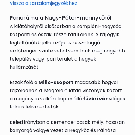
Vissza a tartalomjegyzékhez
Panoráma a Nagy-Péter-mennykőről
A kilátóhelyről elsősorban a Zempléni-hegység
központi és északi része tárul elénk. A táj egyik
legfeltűnőbb jellemzője az összefüggő
erdőtenger: szinte sehol sem törik meg nagyobb
település vagy ipari terület a hegyek
hullámzását.
Észak felé a
Milic-csoport
magasabb hegyei
rajzolódnak ki. Megfelelő látási viszonyok között
a magányos vulkáni kúpon álló
füzéri vár
világos
falai is felismerhetők.
Keleti irányban a Kemence-patak mély, hosszan
kanyargó völgye vezet a Hegyköz és Pálháza