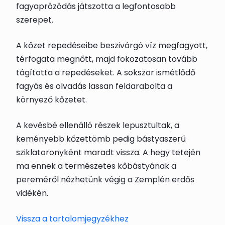
fagyaprózódás játszotta a legfontosabb
szerepet.
A kőzet repedéseibe beszivárgó víz megfagyott,
térfogata megnőtt, majd fokozatosan tovább
tágította a repedéseket. A sokszor ismétlődő
fagyás és olvadás lassan feldarabolta a
környező kőzetet.
A kevésbé ellenálló részek lepusztultak, a
keményebb kőzettömb pedig bástyaszerű
sziklatoronyként maradt vissza. A hegy tetején
ma ennek a természetes kőbástyának a
pereméről nézhetünk végig a Zemplén erdős
vidékén.
Vissza a tartalomjegyzékhez