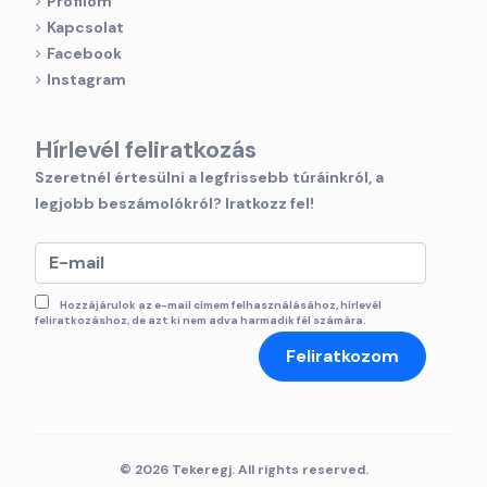
Profilom
Kapcsolat
Facebook
Instagram
Hírlevél feliratkozás
Szeretnél értesülni a legfrissebb túráinkról, a
legjobb beszámolókról? Iratkozz fel!
Hozzájárulok az e-mail címem felhasználásához, hírlevél
feliratkozáshoz, de azt ki nem adva harmadik fél számára.
Feliratkozom
© 2026 Tekeregj. All rights reserved.