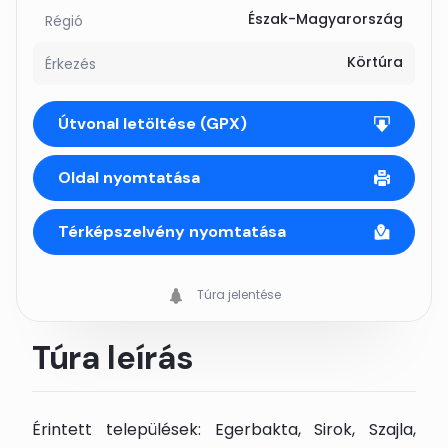
Észak-Magyarország
Régió
Körtúra
Érkezés
Útvonal letöltése (GPX)
Oldal nyomtatása
Térképszelvény nyomtatása
Túra jelentése
Túra leírás
Érintett települések: Egerbakta, Sirok, Szajla,