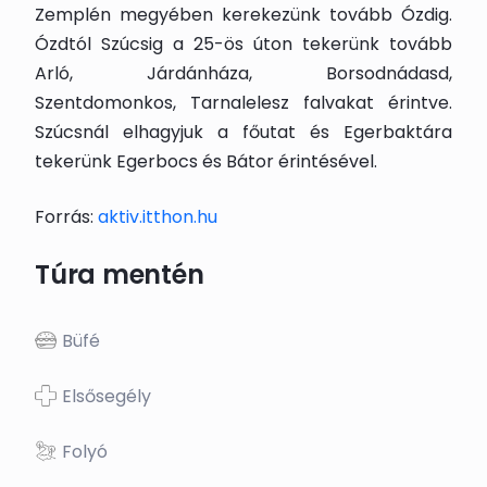
Zemplén megyében kerekezünk tovább Ózdig.
Ózdtól Szúcsig a 25-ös úton tekerünk tovább
Arló, Járdánháza, Borsodnádasd,
Szentdomonkos, Tarnalelesz falvakat érintve.
Szúcsnál elhagyjuk a főutat és Egerbaktára
tekerünk Egerbocs és Bátor érintésével.
Forrás:
aktiv.itthon.hu
Túra mentén
Büfé
Elsősegély
Folyó