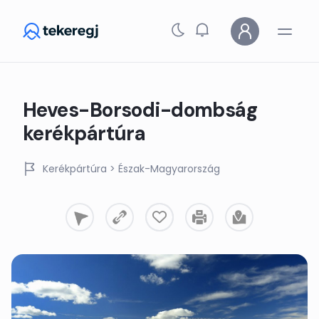
Skip to main content
Heves-Borsodi-dombság
kerékpártúra
Kerékpártúra
> Észak-Magyarország