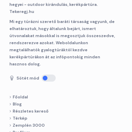
Mi egy túrázni szerető baráti társaság vagyunk, de
elhatároztuk, hogy általunk bejárt, ismert
útvonalakat másokkal is megosztjuk összeszedve,
rendszerezve azokat. Weboldalunkon
megtalálhatók gyalogtúráktól kezdve
kerékpártúrákon át az infópontokig minden
hasznos dolog.
Sötét mód
Főoldal
Blog
Részletes kereső
Térkép
Zemplén 3000