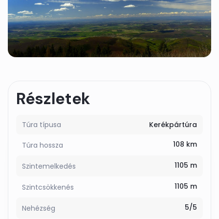
Részletek
Túra típusa
Kerékpártúra
108 km
Túra hossza
1105 m
Szintemelkedés
1105 m
Szintcsökkenés
5/5
Nehézség