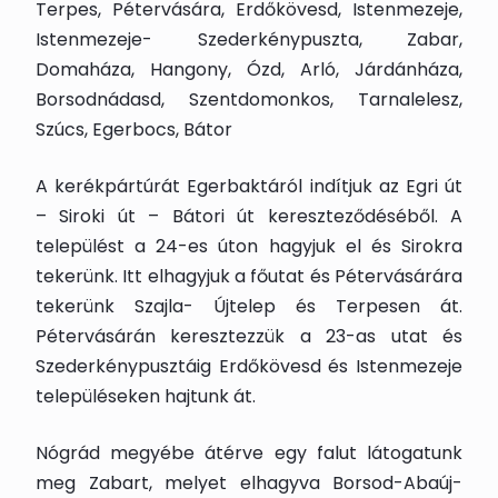
Terpes, Pétervására, Erdőkövesd, Istenmezeje,
Istenmezeje- Szederkénypuszta, Zabar,
Domaháza, Hangony, Ózd, Arló, Járdánháza,
Borsodnádasd, Szentdomonkos, Tarnalelesz,
Szúcs, Egerbocs, Bátor
A kerékpártúrát Egerbaktáról indítjuk az Egri út
– Siroki út – Bátori út kereszteződéséből. A
települést a 24-es úton hagyjuk el és Sirokra
tekerünk. Itt elhagyjuk a főutat és Pétervásárára
tekerünk Szajla- Újtelep és Terpesen át.
Pétervásárán keresztezzük a 23-as utat és
Szederkénypusztáig Erdőkövesd és Istenmezeje
településeken hajtunk át.
Nógrád megyébe átérve egy falut látogatunk
meg Zabart, melyet elhagyva Borsod-Abaúj-