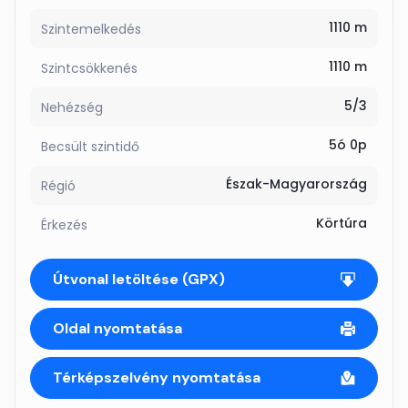
1110 m
Szintemelkedés
1110 m
Szintcsökkenés
5/3
Nehézség
5ó 0p
Becsült szintidő
Észak-Magyarország
Régió
Körtúra
Érkezés
Útvonal letöltése (GPX)
Oldal nyomtatása
Térképszelvény nyomtatása