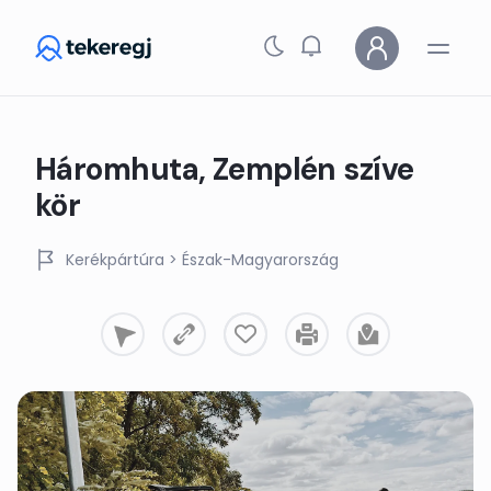
Skip to main content
Háromhuta, Zemplén szíve
kör
Kerékpártúra
> Észak-Magyarország