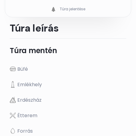
Túra jelentése
Túra leírás
Túra mentén
Büfé
Emlékhely
Erdészház
Étterem
Forrás