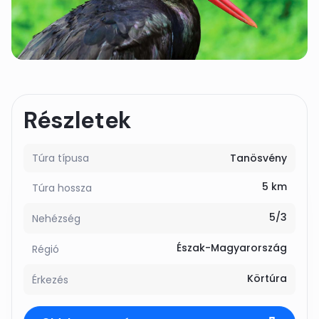
Részletek
Túra típusa
Tanösvény
5 km
Túra hossza
5/3
Nehézség
Észak-Magyarország
Régió
Körtúra
Érkezés