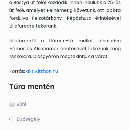
a Bástya út felől kezdődik. Innen indulunk a 25-ös
út felé, amelyet Felnémetig követünk, ott jobbra
fordulva Felsőtárkány, Répáshuta érintésével
Lillafüredre tekerünk.
Lillafüredről a Hámori-tó mellet elhaladva
Hámor és Alsóhámor érintésével érkezünk meg
Miskolcra. Diósgyőrön megtekintjük a várat.
Forrás:
aktiv.itthon.hu
Túra mentén
Büfé
Elsősegély