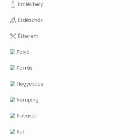
Emlékhely
Erdészház
Étterem
Folyó
Forrás
Hegycsúcs
Kemping
Kisvasút
Kút