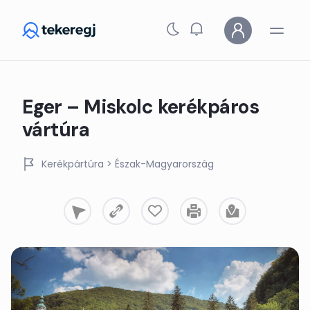
Skip to main content
Eger – Miskolc kerékpáros
vártúra
Kerékpártúra
> Észak-Magyarország