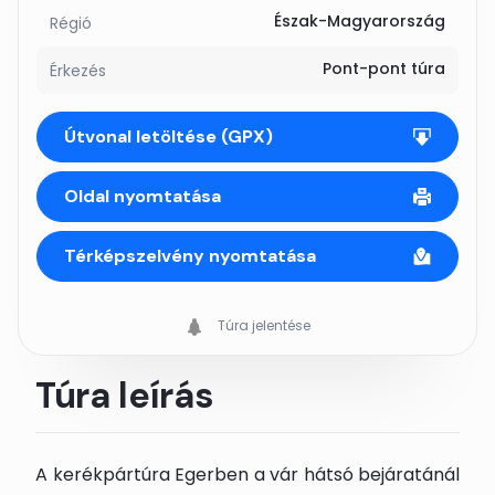
Észak-Magyarország
Régió
Pont-pont túra
Érkezés
Útvonal letöltése (GPX)
Oldal nyomtatása
Térképszelvény nyomtatása
Túra jelentése
Túra leírás
A kerékpártúra Egerben a vár hátsó bejáratánál