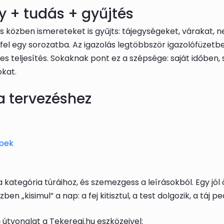
 + tudás + gyűjtés
s közben ismereteket is gyűjts: tájegységeket, várakat, 
l egy sorozatba. Az igazolás legtöbbször igazolófüzetben
teljesítés. Sokaknak pont ez a szépsége: saját időben, s
okat.
a tervezéshez
épek
a kategória túráihoz, és szemezgess a leírásokból. Egy jó
en „kisimul” a nap: a fej kitisztul, a test dolgozik, a táj 
útvonalat a Tekeregj.hu eszközeivel: