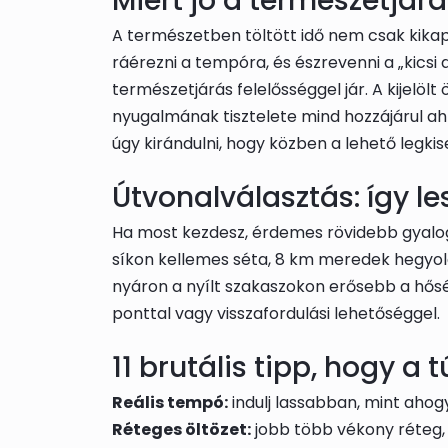
Miért jó a természetjárá
A természetben töltött idő nem csak kikapc
ráérezni a tempóra, és észrevenni a „kics
természetjárás felelősséggel jár. A kijelö
nyugalmának tisztelete mind hozzájárul ah
úgy kirándulni, hogy közben a lehető legk
Útvonalválasztás: így l
Ha most kezdesz, érdemes rövidebb gyalogtúr
síkon kellemes séta, 8 km meredek hegyold
nyáron a nyílt szakaszokon erősebb a hőség
ponttal vagy visszafordulási lehetőséggel.
11 brutális tipp, hogy a
Reális tempó:
indulj lassabban, mint ahogy
Réteges öltözet:
jobb több vékony réteg, 