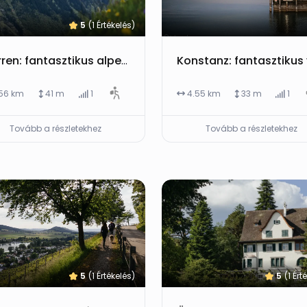
5
(1 Értékelés)
Mürren: fantasztikus alpesi nap felvonókkal, kilátókkal és túrákkal a Lauterbrunnen-völgy felett
.56 km
41 m
1
4.55 km
33 m
1
Tovább a részletekhez
Tovább a részletekhez
5
(1 Értékelés)
5
(1 Ért