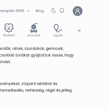
Zemplén 3000
Blog
Állatkert
Kisvasút
Egyéb
Sípálya
Barla
erdők, rétek, szurdokok, gerincek,
csolódó túrákat gyűjtöttük össze, hogy
ívást.
svényeket, vízparti sétákat és
ntemelkedés, nehézség, régió és jelleg