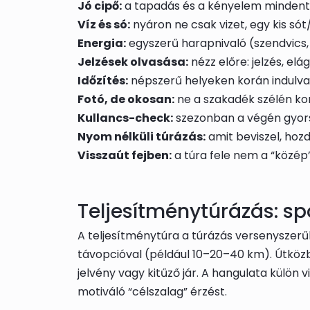
Jó cipő:
a tapadás és a kényelem mindent v
Víz és só:
nyáron ne csak vizet, egy kis sót/e
Energia:
egyszerű harapnivaló (szendvics,
Jelzések olvasása:
nézz előre: jelzés, el
Időzítés:
népszerű helyeken korán indulv
Fotó, de okosan:
ne a szakadék szélén ko
Kullancs-check:
szezonban a végén gyors 
Nyom nélküli túrázás:
amit beviszel, hozd
Visszaút fejben:
a túra fele nem a “közép
Teljesítménytúrázás: sp
A teljesítménytúra a túrázás versenyszerű
távopcióval (például 10–20–40 km). Útközbe
jelvény vagy kitűző jár. A hangulata külön v
motiváló “célszalag” érzést.