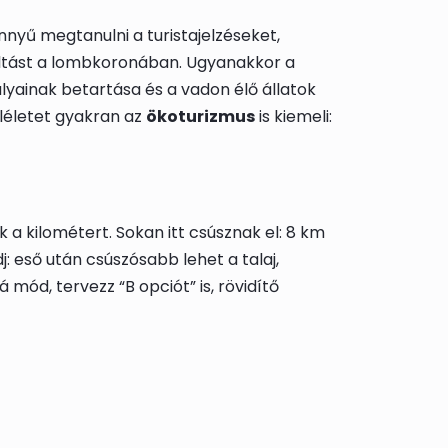
nnyű megtanulni a turistajelzéseket,
váltást a lombkoronában. Ugyanakkor a
ályainak betartása és a vadon élő állatok
léletet gyakran az
ökoturizmus
is kiemeli:
 a kilométert. Sokan itt csúsznak el: 8 km
 eső után csúszósabb lehet a talaj,
mód, tervezz “B opciót” is, rövidítő