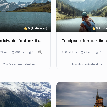
5
(1 Értékelés)
5
(1 Ért
Grindelwald: fantasztikus First nap és Bachalpsee viewpoint túra parkolással, felvonóval és tippekkel
.03 km
290 m
3
6.58 km
98 m
2
Tovább a részletekhez
Tovább a részletekhez