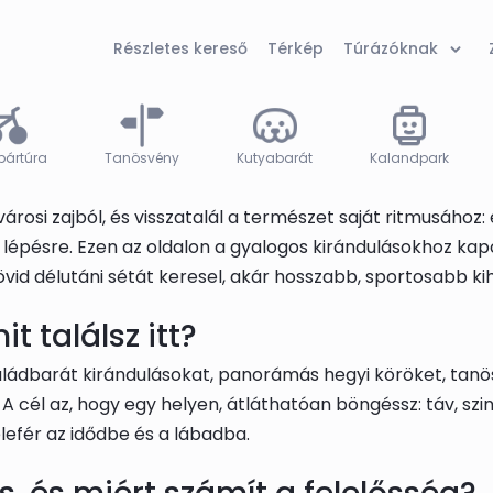
Részletes kereső
Térkép
Túrázóknak
pártúra
Tanösvény
Kutyabarát
Kalandpark
osi zajból, és visszatalál a természet saját ritmusához: 
lépésre. Ezen az oldalon a gyalogos kirándulásokhoz kap
vid délutáni sétát keresel, akár hosszabb, sportosabb kih
t találsz itt?
saládbarát kirándulásokat, panorámás hegyi köröket, tanö
A cél az, hogy egy helyen, átláthatóan böngéssz: táv, szi
lefér az idődbe és a lábadba.