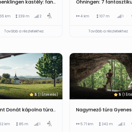
Hohenklingen kastély: fantasztikus gyalogtúra Öhningenből a Rajna partján vissza a városba
.65 km
239 m
2
4 km
107 m
1
Tovább a részletekhez
Tovább a részletekhez
5
(1 Értékelés)
5
(1 Ért
Szent Donát kápolna túra: kihagyhatatlan élmény Balatonlellén a Kishegyi kilátóig
.52 km
85 m
1
5.71 km
242 m
2