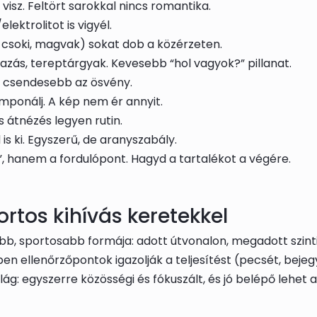
isz. Feltört sarokkal nincs romantika.
lektrolitot is vigyél.
 csoki, magvak) sokat dob a közérzeten.
ágazás, tereptárgyak. Kevesebb “hol vagyok?” pillanat.
a csendesebb az ösvény.
mponálj. A kép nem ér annyit.
átnézés legyen rutin.
 is ki. Egyszerű, de aranyszabály.
”, hanem a fordulópont. Hagyd a tartalékot a végére.
ortos kihívás keretekkel
bb, sportosabb formája: adott útvonalon, megadott szinti
n ellenőrzőpontok igazolják a teljesítést (pecsét, bejegy
ilág: egyszerre közösségi és fókuszált, és jó belépő lehet 