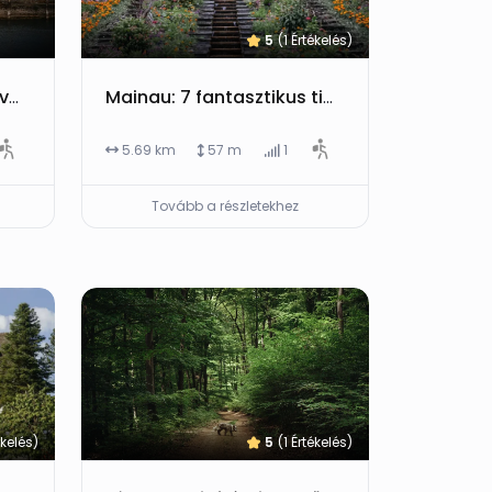
5
(1 Értékelés)
Konstanz: fantasztikus városnézés a Bodensee partján, programokkal és gasztróval
Mainau: 7 fantasztikus tipp a Bodensee virágszigetéhez, történelemmel és programokkal
5.69 km
57 m
1
Tovább a részletekhez
ékelés)
5
(1 Értékelés)