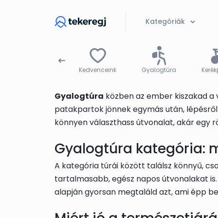
Skip to main content
Kategóriák
Várak
Kedvenceink
Gyalogtúra
Kerék
Gyalogtúra
közben az ember kiszakad a vár
patakpartok jönnek egymás után, lépésről 
könnyen választhass útvonalat, akár egy rö
Gyalogtúra kategória: mi
A kategória túrái között találsz könnyű, c
tartalmasabb, egész napos útvonalakat is. 
alapján gyorsan megtaláld azt, ami épp be