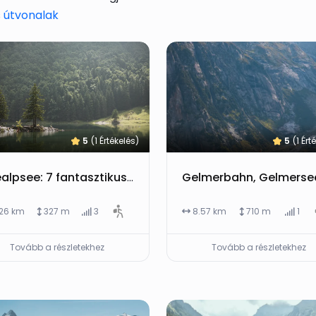
 útvonalak
5
(1 Értékelés)
5
(1 Ért
Seealpsee: 7 fantasztikus tipp az Alpstein legszebb tavához, túrákkal és környék látnivalókkal
.26 km
327 m
3
8.57 km
710 m
1
Tovább a részletekhez
Tovább a részletekhez