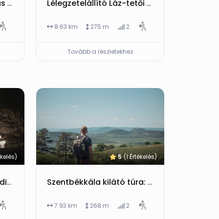
Öhningen: 7 fantasztikus tipp egy bodensee-i gyalogtúrához Németországban
Lélegzetelállító Láz-tetői kilátó: Vállus körül a medvehagyma-mezőktől a Szent Miklós-forrásig
8.63 km
275 m
2
Tovább a részletekhez
ékelés)
5
(1 Értékelés)
Nagymező túra Gyenesdiáson: 9 kihagyhatatlan pont a Festetics-kilátóig
Szentbékkála kilátó túra: 7 kihagyhatatlan pont Szentbékkálán (Balaton-felvidék)
7.93 km
268 m
2