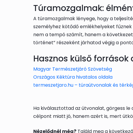
Túramozgalmak: élmény
A túramozgalmak lényege, hogy a teljesíté
személyhez kötődő emlékhelyeket fűznek fe
nem a tempó számít, hanem a következetes 
történet” részeként járhatod végig a pont
Hasznos külső források 
Magyar Természetjáró Szövetség
Országos Kéktúra hivatalos oldala
termeszetjaro.hu – túraútvonalak és térk
Ha kiválasztottad az útvonalat, görgess le 
célpont miatt jó, hanem azért is, mert útközb
Nézelődnél még?
Találd meg a következő 