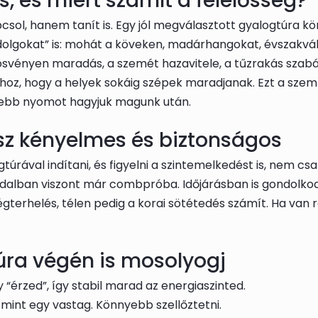
s, és miért számít a felelősség?
sol, hanem tanít is. Egy jól megválasztott gyalogtúra kö
i dolgokat” is: mohát a köveken, madárhangokat, évszak
lt ösvényen maradás, a szemét hazavitele, a tűzrakás szab
hoz, hogy a helyek sokáig szépek maradjanak. Ezt a szem
isebb nyomot hagyjuk magunk után.
esz kényelmes és biztonságos
ával indítani, és figyelni a szintemelkedést is, nem csak
alban viszont már combpróba. Időjárásban is gondolkodj:
terhelés, télen pedig a korai sötétedés számít. Ha van rá 
 túra végén is mosolyogj
 “érzed”, így stabil marad az energiaszinted.
mint egy vastag. Könnyebb szellőztetni.