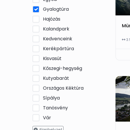
Gyalogtúra
Hajózás
Kalandpark
Kedvenceink
3
Kerékpártúra
Kisvasút
Kőszegi-hegység
Kutyabarát
Országos Kéktúra
Sípálya
Tanösvény
Vár
Alaphelyzet