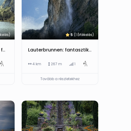
ékelés)
5
(1 Értékelés)
Talalpsee: fantasztikus felvonós túra Habergschwandból, végig gyalog a parkolóig
Lauterbrunnen: fantasztikus nap a Staubbachfallnál, völgytúrákkal és programokkal
4 km
267 m
1
Tovább a részletekhez