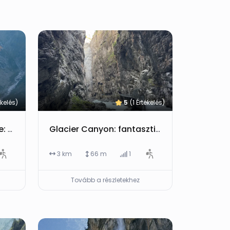
ékelés)
5
(1 Értékelés)
Gelmerbahn, Gelmersee: 7 brutál tipp a svájci meredek kisvasúthoz és a vadregényes víztározó-tó köréhez
Glacier Canyon: fantasztikus grindelwaldi szurdokélmény jegyárakkal, nyitvatartással és tippekkel
3 km
66 m
1
Tovább a részletekhez