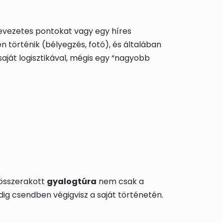
nevezetes pontokat vagy egy híres
 történik (bélyegzés, fotó), és általában
aját logisztikával, mégis egy “nagyobb
l összerakott
gyalogtúra
nem csak a
pedig csendben végigvisz a saját történetén.