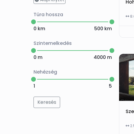
Túra hossza
8
0
km
500
km
Szintemelkedés
0
m
4000
m
Nehézség
1
5
Keresés
2