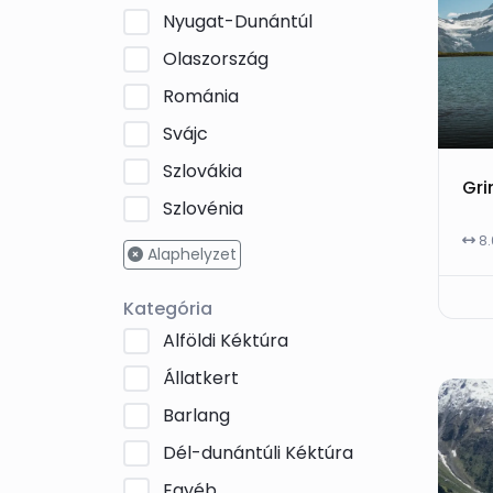
Nyugat-Dunántúl
Olaszország
Románia
Svájc
Szlovákia
Szlovénia
8
Alaphelyzet
Kategória
Alföldi Kéktúra
Állatkert
Barlang
Dél-dunántúli Kéktúra
Egyéb