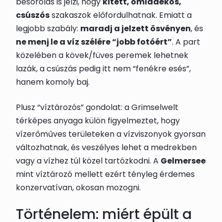
besorolás is jelzi, hogy
kitett, omladékos,
csúszós
szakaszok előfordulhatnak. Emiatt a
legjobb szabály:
maradj a jelzett ösvényen
, és
ne menj le a víz szélére “jobb fotóért”
. A part
közelében a kövek/füves peremek lehetnek
lazák, a csúszás pedig itt nem “fenékre esés”,
hanem komoly baj.
Plusz “víztározós” gondolat: a Grimselwelt
térképes anyaga külön figyelmeztet, hogy
vízerőműves területeken a vízviszonyok gyorsan
változhatnak, és veszélyes lehet a medrekben
vagy a vízhez túl közel tartózkodni. A
Gelmersee
mint víztározó mellett ezért tényleg érdemes
konzervatívan, okosan mozogni.
Történelem: miért épült a