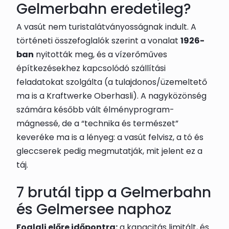
Gelmerbahn eredetileg?
A vasút nem turistalátványosságnak indult. A
történeti összefoglalók szerint a vonalat
1926-
ban
nyitották meg, és a vízerőműves
építkezésekhez kapcsolódó szállítási
feladatokat szolgálta (a tulajdonos/üzemeltető
ma is a Kraftwerke Oberhasli). A nagyközönség
számára később vált élményprogram-
mágnessé, de a “technika és természet”
keveréke ma is a lényeg: a vasút felvisz, a tó és
gleccserek pedig megmutatják, mit jelent ez a
táj.
7 brutál tipp a Gelmerbahn
és Gelmersee naphoz
Foglalj előre időpontra:
a kapacitás limitált, és