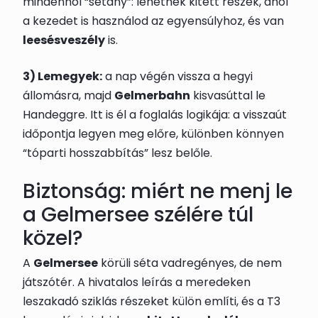
mindenhol “sétány”: lehetnek kitett részek, ahol
a kezedet is használod az egyensúlyhoz, és van
leesésveszély
is.
3) Lemegyek:
a nap végén vissza a hegyi
állomásra, majd
Gelmerbahn
kisvasúttal le
Handeggre. Itt is él a foglalás logikája: a visszaút
időpontja legyen meg előre, különben könnyen
“tóparti hosszabbítás” lesz belőle.
Biztonság: miért ne menj le
a Gelmersee szélére túl
közel?
A
Gelmersee
körüli séta vadregényes, de nem
játszótér. A hivatalos leírás a meredeken
leszakadó sziklás részeket külön említi, és a T3