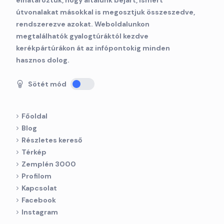
elhatároztuk, hogy általunk bejárt, ismert
útvonalakat másokkal is megosztjuk összeszedve,
rendszerezve azokat. Weboldalunkon
megtalálhatók gyalogtúráktól kezdve
kerékpártúrákon át az infópontokig minden
hasznos dolog.
Sötét mód
Főoldal
Blog
Részletes kereső
Térkép
Zemplén 3000
Profilom
Kapcsolat
Facebook
Instagram