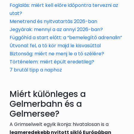
Foglalás: miért kell előre időpontra tervezni az
utat?
Menetrend és nyitvatartás 2026-ban
Jegyárak: mennyi a az annyi 2026-ban?
Függőhíd a start előtt: a “bemelegítő adrenalin”
Útvonal: fel, a tó kör majd le kisvasúttal
Biztonság: miért ne menj le a tó szélére?
Történelem: miért épült eredetileg?
7 brutál tipp a naphoz
Miért különleges a
Gelmerbahn és a
Gelmersee?
A Grimselwelt egyik ikonja: hivatalosan is a
legmeredekebb nyitott sikló Európában