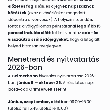
előzetes foglalás
, és a jegyek
napszakhoz
kötöttek
(azaz a vásárláskor megadott
időpontra érvényesek). A helyszíni teendő is
fontos: a völgyállomás pénztáránál
legalább 15
perccel indulás előtt
fel kell venni az
oda- és
visszaútra szóló időjegyeket
, hogy a lefoglalt
helyed biztosan meglegyen.
Menetrend és nyitvatartás
2026-ban
A
Gelmerbahn
hivatalos nyitvatartása 2026-
ban:
június 6. – október 25.
A részletes napi
idősávok a Grimselwelt szerint:
Június, szeptember, október:
09:00–16:00
(utolsó fel 15:48, utolsó le 16:00)