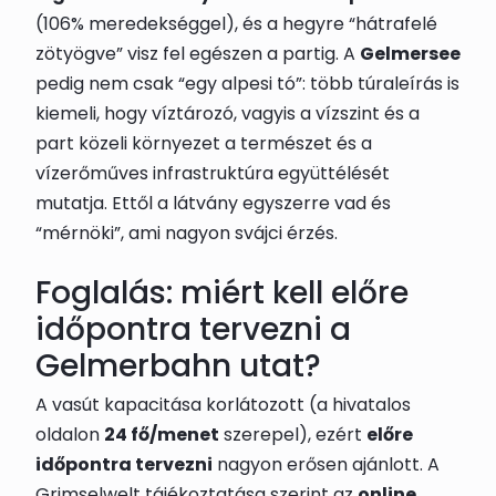
(106% meredekséggel), és a hegyre “hátrafelé
zötyögve” visz fel egészen a partig. A
Gelmersee
pedig nem csak “egy alpesi tó”: több túraleírás is
kiemeli, hogy víztározó, vagyis a vízszint és a
part közeli környezet a természet és a
vízerőműves infrastruktúra együttélését
mutatja. Ettől a látvány egyszerre vad és
“mérnöki”, ami nagyon svájci érzés.
Foglalás: miért kell előre
időpontra tervezni a
Gelmerbahn utat?
A vasút kapacitása korlátozott (a hivatalos
oldalon
24 fő/menet
szerepel), ezért
előre
időpontra tervezni
nagyon erősen ajánlott. A
Grimselwelt tájékoztatása szerint az
online