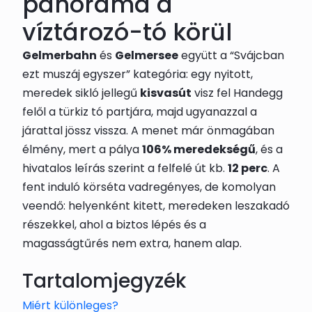
panoráma a
víztározó-tó körül
Gelmerbahn
és
Gelmersee
együtt a “Svájcban
ezt muszáj egyszer” kategória: egy nyitott,
meredek sikló jellegű
kisvasút
visz fel Handegg
felől a türkiz tó partjára, majd ugyanazzal a
járattal jössz vissza. A menet már önmagában
élmény, mert a pálya
106% meredekségű
, és a
hivatalos leírás szerint a felfelé út kb.
12 perc
. A
fent induló körséta vadregényes, de komolyan
veendő: helyenként kitett, meredeken leszakadó
részekkel, ahol a biztos lépés és a
magasságtűrés nem extra, hanem alap.
Tartalomjegyzék
Miért különleges?