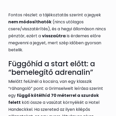
Fontos részlet: a tájékoztatás szerint a jegyek
nem módosíthatók
(nincs utólagos
csere/visszatérítés), és a hegyi állomáson nincs
pénztár, ezért a
visszaútra
is érdemes előre
megvenni a jegyet, mert szép időben gyorsan
betelik.
Függőhíd a start előtt: a
“bemelegítő adrenalin”
Mielőtt felülnél a kocsira, van egy klasszik
“ráhangoló” pont: a Grimselwelt leírása szerint
egy
függő kötélhíd
70 méterrel a szurdok
felett
köti össze a vasútat környékét a Hotel
Handeckkel. Ha szereted az ilyen kilépős