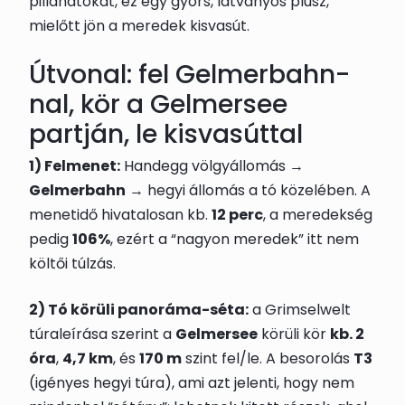
pillanatokat, ez egy gyors, látványos plusz,
mielőtt jön a meredek kisvasút.
Útvonal: fel Gelmerbahn-
nal, kör a Gelmersee
partján, le kisvasúttal
1) Felmenet:
Handegg völgyállomás →
Gelmerbahn
→ hegyi állomás a tó közelében. A
menetidő hivatalosan kb.
12 perc
, a meredekség
pedig
106%
, ezért a “nagyon meredek” itt nem
költői túlzás.
2) Tó körüli panoráma-séta:
a Grimselwelt
túraleírása szerint a
Gelmersee
körüli kör
kb. 2
óra
,
4,7 km
, és
170 m
szint fel/le. A besorolás
T3
(igényes hegyi túra), ami azt jelenti, hogy nem