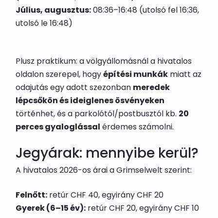
Július, augusztus:
08:36–16:48 (utolsó fel 16:36,
utolsó le 16:48)
Plusz praktikum: a völgyállomásnál a hivatalos
oldalon szerepel, hogy
építési munkák
miatt az
odajutás egy adott szezonban
meredek
lépcsőkön és ideiglenes ösvényeken
történhet, és a parkolótól/postbusztól kb.
20
perces gyaloglással
érdemes számolni.
Jegyárak: mennyibe kerül?
A hivatalos 2026-os árai a Grimselwelt szerint:
Felnőtt:
retúr CHF 40, egyirány CHF 20
Gyerek (6–15 év):
retúr CHF 20, egyirány CHF 10