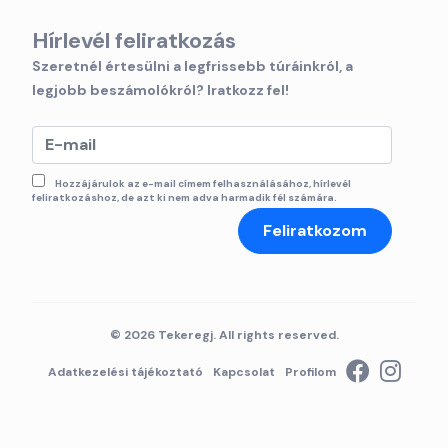
Hírlevél feliratkozás
Szeretnél értesülni a legfrissebb túráinkról, a
legjobb beszámolókról? Iratkozz fel!
Hozzájárulok az e-mail címem felhasználásához, hírlevél
feliratkozáshoz, de azt ki nem adva harmadik fél számára.
Feliratkozom
© 2026 Tekeregj. All rights reserved.
Adatkezelési tájékoztató
Kapcsolat
Profilom