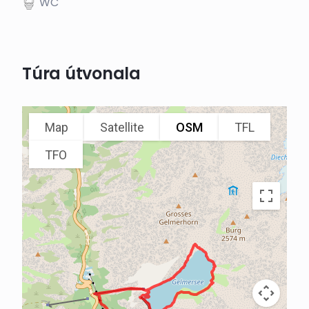
WC
Túra útvonala
Map
Satellite
OSM
TFL
TFO