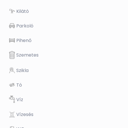
Kilátó
Parkoló
Pihenő
Szemetes
Szikla
Tó
Víz
Vízesés