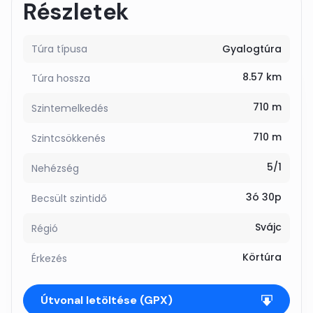
Részletek
Túra típusa
Gyalogtúra
8.57 km
Túra hossza
710 m
Szintemelkedés
710 m
Szintcsökkenés
5/1
Nehézség
3ó 30p
Becsült szintidő
Svájc
Régió
Körtúra
Érkezés
Útvonal letöltése (GPX)