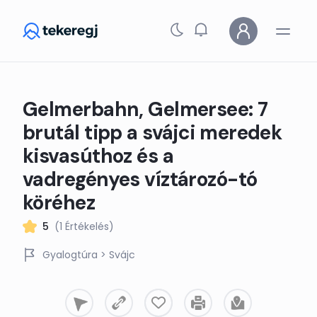
Skip to main content
Gelmerbahn, Gelmersee: 7
brutál tipp a svájci meredek
kisvasúthoz és a
vadregényes víztározó-tó
köréhez
5
(1 Értékelés)
Gyalogtúra
> Svájc