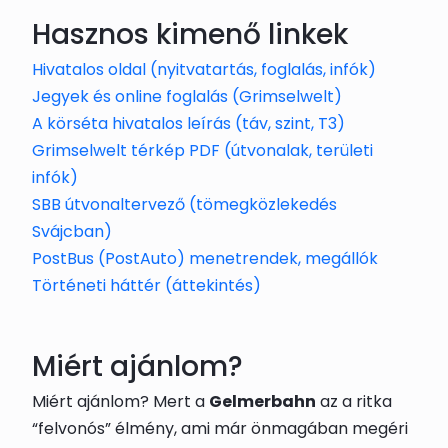
Hasznos kimenő linkek
Hivatalos oldal (nyitvatartás, foglalás, infók)
Jegyek és online foglalás (Grimselwelt)
A körséta hivatalos leírás (táv, szint, T3)
Grimselwelt térkép PDF (útvonalak, területi
infók)
SBB útvonaltervező (tömegközlekedés
Svájcban)
PostBus (PostAuto) menetrendek, megállók
Történeti háttér (áttekintés)
Miért ajánlom?
Miért ajánlom? Mert a
Gelmerbahn
az a ritka
“felvonós” élmény, ami már önmagában megéri