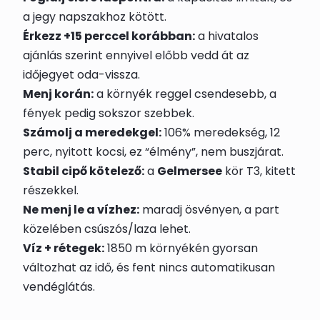
a jegy napszakhoz kötött.
Érkezz +15 perccel korábban:
a hivatalos
ajánlás szerint ennyivel előbb vedd át az
időjegyet oda-vissza.
Menj korán:
a környék reggel csendesebb, a
fények pedig sokszor szebbek.
Számolj a meredekgel:
106% meredekség, 12
perc, nyitott kocsi, ez “élmény”, nem buszjárat.
Stabil cipő kötelező:
a
Gelmersee
kör T3, kitett
részekkel.
Ne menj le a vízhez:
maradj ösvényen, a part
közelében csúszós/laza lehet.
Víz + rétegek:
1850 m környékén gyorsan
változhat az idő, és fent nincs automatikusan
vendéglátás.