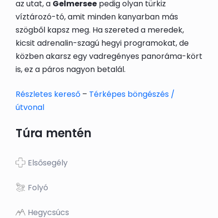
az utat, a
Gelmersee
pedig olyan türkiz
víztározó-tó, amit minden kanyarban más
szögből kapsz meg. Ha szereted a meredek,
kicsit adrenalin-szagú hegyi programokat, de
közben akarsz egy vadregényes panoráma-kört
is, ez a páros nagyon betalál.
Részletes kereső
–
Térképes böngészés /
útvonal
Túra mentén
Elsősegély
Folyó
Hegycsúcs