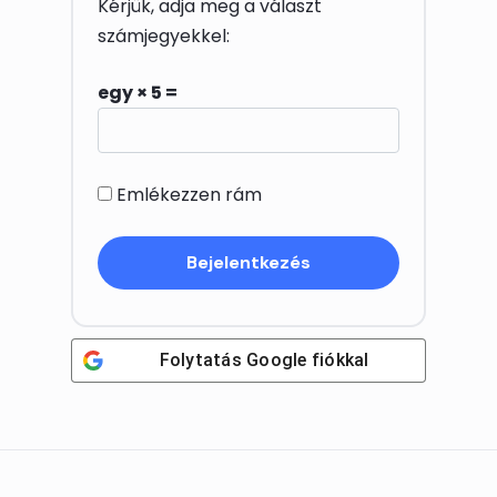
Kérjük, adja meg a választ
számjegyekkel:
egy × 5 =
Emlékezzen rám
Folytatás
Google
fiókkal