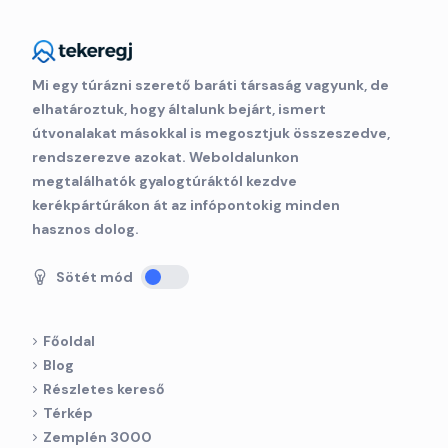
Mi egy túrázni szerető baráti társaság vagyunk, de
elhatároztuk, hogy általunk bejárt, ismert
útvonalakat másokkal is megosztjuk összeszedve,
rendszerezve azokat. Weboldalunkon
megtalálhatók gyalogtúráktól kezdve
kerékpártúrákon át az infópontokig minden
hasznos dolog.
Sötét mód
Főoldal
Blog
Részletes kereső
Térkép
Zemplén 3000