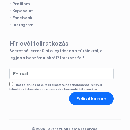
Profilom
Kapcsolat
Facebook
Instagram
Hírlevél feliratkozás
Szeretnél értesülni a legfrissebb túráinkról, a
legjobb beszámolókról? Iratkozz fel!
Hozzájárulok az e-mail címem felhasználásához, hírlevél
feliratkozáshoz, de azt ki nem adva harmadik fél számára.
Feliratkozom
© 2026 Tekeregj. All rights reserved.