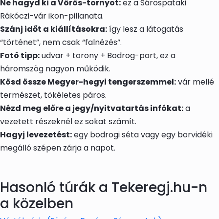
Ne hagyd ki a Vörös-tornyot:
ez a Sárospataki
Rákóczi-vár ikon-pillanata.
Szánj időt a kiállításokra:
így lesz a látogatás
“történet”, nem csak “falnézés”.
Fotó tipp:
udvar + torony + Bodrog-part, ez a
háromszög nagyon működik.
Kösd össze Megyer-hegyi tengerszemmel:
vár mellé
természet, tökéletes páros.
Nézd meg előre a jegy/nyitvatartás infókat:
a
vezetett részeknél ez sokat számít.
Hagyj levezetést:
egy bodrogi séta vagy egy borvidéki
megálló szépen zárja a napot.
Hasonló túrák a Tekeregj.hu-n
a közelben