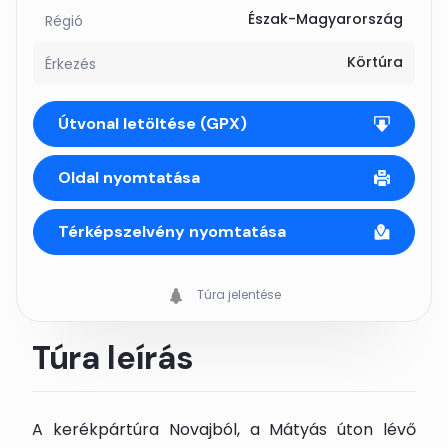
Észak-Magyarország
Régió
Körtúra
Érkezés
Útvonal letöltése (GPX)
Oldal nyomtatása
Térképszelvény nyomtatása
Túra jelentése
Túra leírás
A kerékpártúra Novajból, a Mátyás úton lévő