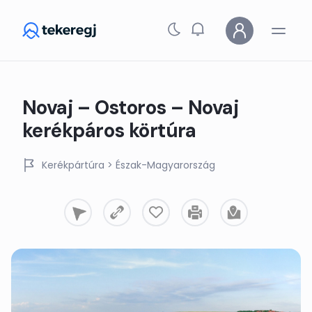
Skip to main content
Novaj – Ostoros – Novaj
kerékpáros körtúra
Kerékpártúra
> Észak-Magyarország