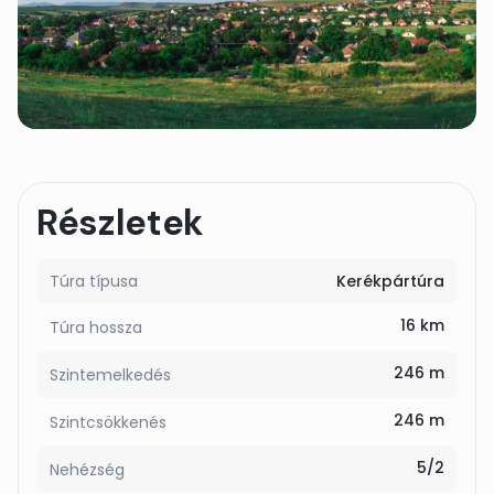
Részletek
Túra típusa
Kerékpártúra
16 km
Túra hossza
246 m
Szintemelkedés
246 m
Szintcsökkenés
5/2
Nehézség