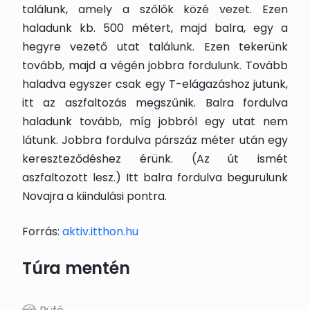
találunk, amely a szőlők közé vezet. Ezen
haladunk kb. 500 métert, majd balra, egy a
hegyre vezető utat találunk. Ezen tekerünk
tovább, majd a végén jobbra fordulunk. Tovább
haladva egyszer csak egy T-elágazáshoz jutunk,
itt az aszfaltozás megszűnik. Balra fordulva
haladunk tovább, míg jobbról egy utat nem
látunk. Jobbra fordulva párszáz méter után egy
kereszteződéshez érünk. (Az út ismét
aszfaltozott lesz.) Itt balra fordulva begurulunk
Novajra a kiindulási pontra.
Forrás:
aktiv.itthon.hu
Túra mentén