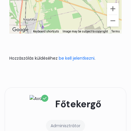
Keyboard shortcuts
Image may be subject to copyright
Terms
Hozzászólás küldéséhez
be kell jelentkezni
.
Főtekergő
Adminisztrátor