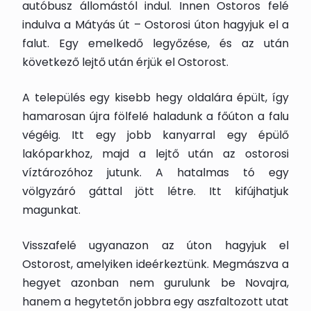
autóbusz állomástól indul. Innen Ostoros felé
indulva a Mátyás út – Ostorosi úton hagyjuk el a
falut. Egy emelkedő legyőzése, és az után
következő lejtő után érjük el Ostorost.
A település egy kisebb hegy oldalára épült, így
hamarosan újra fölfelé haladunk a főúton a falu
végéig. Itt egy jobb kanyarral egy épülő
lakóparkhoz, majd a lejtő után az ostorosi
víztározóhoz jutunk. A hatalmas tó egy
völgyzáró gáttal jött létre. Itt kifújhatjuk
magunkat.
Visszafelé ugyanazon az úton hagyjuk el
Ostorost, amelyiken ideérkeztünk. Megmászva a
hegyet azonban nem gurulunk be Novajra,
hanem a hegytetőn jobbra egy aszfaltozott utat