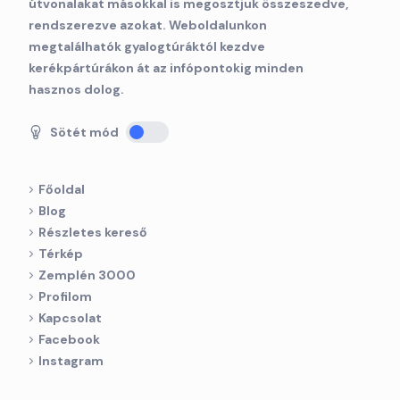
útvonalakat másokkal is megosztjuk összeszedve,
rendszerezve azokat. Weboldalunkon
megtalálhatók gyalogtúráktól kezdve
kerékpártúrákon át az infópontokig minden
hasznos dolog.
Sötét mód
Főoldal
Blog
Részletes kereső
Térkép
Zemplén 3000
Profilom
Kapcsolat
Facebook
Instagram