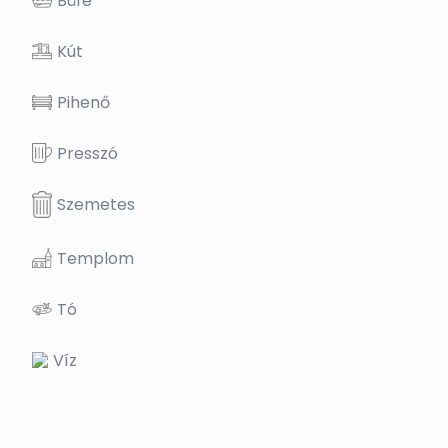
Büfé
Kút
Pihenő
Presszó
Szemetes
Templom
Tó
Víz